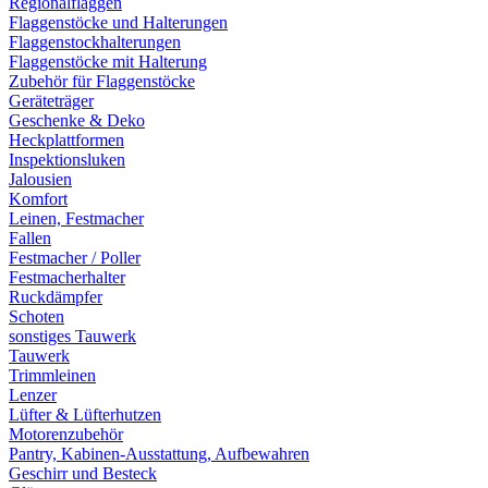
Regionalflaggen
Flaggenstöcke und Halterungen
Flaggenstockhalterungen
Flaggenstöcke mit Halterung
Zubehör für Flaggenstöcke
Geräteträger
Geschenke & Deko
Heckplattformen
Inspektionsluken
Jalousien
Komfort
Leinen, Festmacher
Fallen
Festmacher / Poller
Festmacherhalter
Ruckdämpfer
Schoten
sonstiges Tauwerk
Tauwerk
Trimmleinen
Lenzer
Lüfter & Lüfterhutzen
Motorenzubehör
Pantry, Kabinen-Ausstattung, Aufbewahren
Geschirr und Besteck