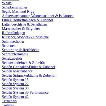
Whale
Scheibenwischer
Segel, Mast und Rigg
Achterstagspanner, Wantenspanner & Isolatoren
Furlex Rollreffanlagen & Zubehör
Lattenbeschläge & Segellatten
Mastrutscher & Stagreiter
Rollreffanlagen
Rutscher, Stopper & Endstücke
Salingsschoner
Schienen
Schotringe & Reffblöcke
Schraubterminals
Segelzubehör
Selbstwendefock & Zubehör
Seldén Gennaker-Furler & Zubehör
Seldén Mastzubehör
Seldén Spinnakerbäume & Zubehör
Seldén System 15
Seldén System 22
Seldén System 30
Seldén System 30 Performance
Seldén System 42
Terminals
Toggles