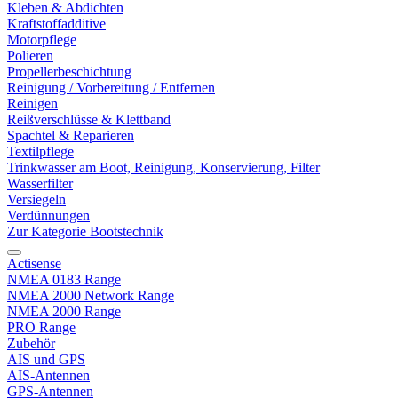
Kleben & Abdichten
Kraftstoffadditive
Motorpflege
Polieren
Propellerbeschichtung
Reinigung / Vorbereitung / Entfernen
Reinigen
Reißverschlüsse & Klettband
Spachtel & Reparieren
Textilpflege
Trinkwasser am Boot, Reinigung, Konservierung, Filter
Wasserfilter
Versiegeln
Verdünnungen
Zur Kategorie Bootstechnik
Actisense
NMEA 0183 Range
NMEA 2000 Network Range
NMEA 2000 Range
PRO Range
Zubehör
AIS und GPS
AIS-Antennen
GPS-Antennen