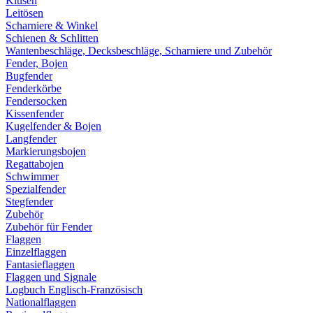
Klüsen
Leitösen
Scharniere & Winkel
Schienen & Schlitten
Wantenbeschläge, Decksbeschläge, Scharniere und Zubehör
Fender, Bojen
Bugfender
Fenderkörbe
Fendersocken
Kissenfender
Kugelfender & Bojen
Langfender
Markierungsbojen
Regattabojen
Schwimmer
Spezialfender
Stegfender
Zubehör
Zubehör für Fender
Flaggen
Einzelflaggen
Fantasieflaggen
Flaggen und Signale
Logbuch Englisch-Französisch
Nationalflaggen