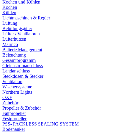
Kochen und Kühlen
Kochen
Kühlen
Lichtmaschinen & Regler
Lüftung
Belüftungsgitter
Lüfter / Ventilatoren
Lüfterhutzen
Marinco
Batterie Management
Beleuchtung
Gesamtprogramm
Gleichstromanschluss
Landanschluss
Steckdosen & Stecker
Ventilation
Wischersysteme
Northern Lights
OXE
Zubehör
Propeller & Zubehör
Faltpropeller
Festpropeller
PSS- PACKLESS SEALING SYSTEM
Bodenanker