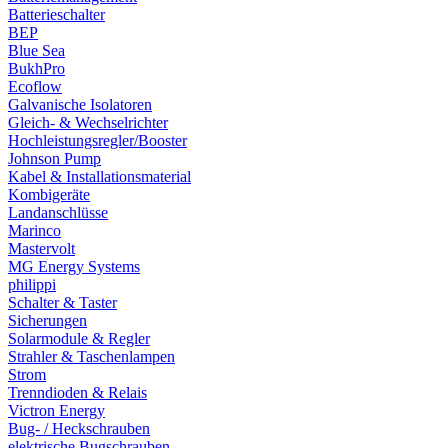
Batterieschalter
BEP
Blue Sea
BukhPro
Ecoflow
Galvanische Isolatoren
Gleich- & Wechselrichter
Hochleistungsregler/Booster
Johnson Pump
Kabel & Installationsmaterial
Kombigeräte
Landanschlüsse
Marinco
Mastervolt
MG Energy Systems
philippi
Schalter & Taster
Sicherungen
Solarmodule & Regler
Strahler & Taschenlampen
Strom
Trenndioden & Relais
Victron Energy
Bug- / Heckschrauben
elektrische Bugschrauben