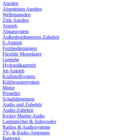
Anoden
Aluminium Anoden
Wellenanoden
Zink Anoden
Antrieb
Abgassystem
Außenbordmotoren Zubehör
E-Antrieb
Fernbedienungen
Flexible Motorlager
Getriebe
Hydraulikantrieb
Jet-Antrieb
Kraftstoffsystem
Kühlwassersystem
Motor
Propeller
Schalldämmung
Audio und Zubehör
Audio-Zubehör
Kicker Marine Audio
Lautsprecher & Subwoofer
Radios & Audiosysteme
TV- & Radio-Antennen
Batterien