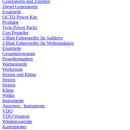
Generatoren und Zubehör
Diesel Generatoren
Ersatzteile
OCTO Power Kits
Produkte
Twin-Power Packs
Gori Propeller
2-Blatt Faltpropeller für Saildrive
2-Blatt Faltpropeller für Wellenanlagen
Ersatzteile
Gesamtprogramm
Propellermuttern
Wartungsteile
Werkzeuge
Heizen und Klima
Heizen
Heizen
Klima
Wallas
Instrumente
Anzeigen / Instrumente
VDO
VDO/Veratron
Windmessgeräte
Kartenplotter