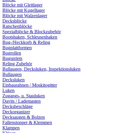
Blöcke mit Gleitlager
Blöcke mit Kugellager
Blöcke mit Walzenlager
Decksblöcke
Ratschenblöcke
Spezialblöcke & Blockzubehör
Bootshaken, Schleusenhaken
Bug-/Heckkorb & Reling
Bugplattformen
Bugrollen
Bugspriets
Reling Zubehör
Bullaugen, Decksluken, Inspektionsluken
Bullaugen
Decksluken
Einbaurahnen / Moskitogitter
Luken
Zugangs- u. Stauluken
Davits / Lademasten
Decksbeschläge
Deckorganizer
Decksaugen & Bolzen
Fallenstopper & Klemmen
Klampen