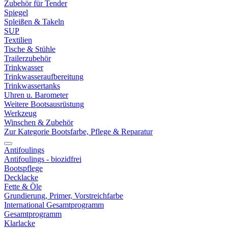
Zubehör für Tender
Spiegel
Spleißen & Takeln
SUP
Textilien
Tische & Stühle
Trailerzubehör
Trinkwasser
Trinkwasseraufbereitung
Trinkwassertanks
Uhren u. Barometer
Weitere Bootsausrüstung
Werkzeug
Winschen & Zubehör
Zur Kategorie Bootsfarbe, Pflege & Reparatur
Antifoulings
Antifoulings - biozidfrei
Bootspflege
Decklacke
Fette & Öle
Grundierung, Primer, Vorstreichfarbe
International Gesamtprogramm
Gesamtprogramm
Klarlacke