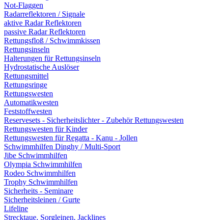
Not-Flaggen
Radarreflektoren / Signale
aktive Radar Reflektoren
passive Radar Reflektoren
Rettungsfloß / Schwimmkissen
Rettungsinseln
Halterungen für Rettungsinseln
Hydrostatische Auslöser
Rettungsmittel
Rettungsringe
Rettungswesten
Automatikwesten
Feststoffwesten
Reservesets - Sicherheitslichter - Zubehör Rettungswesten
Rettungswesten für Kinder
Rettungswesten für Regatta - Kanu - Jollen
Schwimmhilfen Dinghy / Multi-Sport
Jibe Schwimmhilfen
Olympia Schwimmhilfen
Rodeo Schwimmhilfen
Trophy Schwimmhilfen
Sicherheits - Seminare
Sicherheitsleinen / Gurte
Lifeline
Strecktaue, Sorgleinen, Jacklines