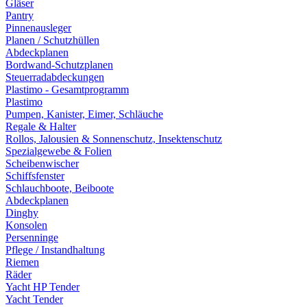
Gläser
Pantry
Pinnenausleger
Planen / Schutzhüllen
Abdeckplanen
Bordwand-Schutzplanen
Steuerradabdeckungen
Plastimo - Gesamtprogramm
Plastimo
Pumpen, Kanister, Eimer, Schläuche
Regale & Halter
Rollos, Jalousien & Sonnenschutz, Insektenschutz
Spezialgewebe & Folien
Scheibenwischer
Schiffsfenster
Schlauchboote, Beiboote
Abdeckplanen
Dinghy
Konsolen
Persenninge
Pflege / Instandhaltung
Riemen
Räder
Yacht HP Tender
Yacht Tender