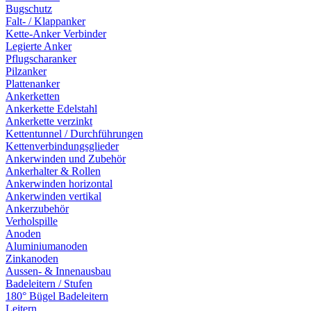
Bugschutz
Falt- / Klappanker
Kette-Anker Verbinder
Legierte Anker
Pflugscharanker
Pilzanker
Plattenanker
Ankerketten
Ankerkette Edelstahl
Ankerkette verzinkt
Kettentunnel / Durchführungen
Kettenverbindungsglieder
Ankerwinden und Zubehör
Ankerhalter & Rollen
Ankerwinden horizontal
Ankerwinden vertikal
Ankerzubehör
Verholspille
Anoden
Aluminiumanoden
Zinkanoden
Aussen- & Innenausbau
Badeleitern / Stufen
180° Bügel Badeleitern
Leitern