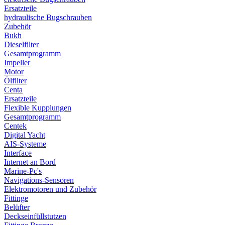
Ersatzteile
hydraulische Bugschrauben
Zubehör
Bukh
Dieselfilter
Gesamtprogramm
Impeller
Motor
Ölfilter
Centa
Ersatzteile
Flexible Kupplungen
Gesamtprogramm
Centek
Digital Yacht
AIS-Systeme
Interface
Internet an Bord
Marine-Pc's
Navigations-Sensoren
Elektromotoren und Zubehör
Fittinge
Belüfter
Deckseinfüllstutzen