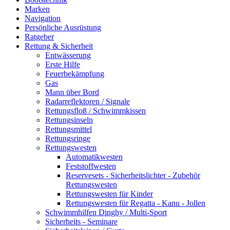
Marken
Navigation
Persönliche Ausrüstung
Ratgeber
Rettung & Sicherheit
Entwässerung
Erste Hilfe
Feuerbekämpfung
Gas
Mann über Bord
Radarreflektoren / Signale
Rettungsfloß / Schwimmkissen
Rettungsinseln
Rettungsmittel
Rettungsringe
Rettungswesten
Automatikwesten
Feststoffwesten
Reservesets - Sicherheitslichter - Zubehör
Rettungswesten
Rettungswesten für Kinder
Rettungswesten für Regatta - Kanu - Jollen
Schwimmhilfen Dinghy / Multi-Sport
Sicherheits - Seminare