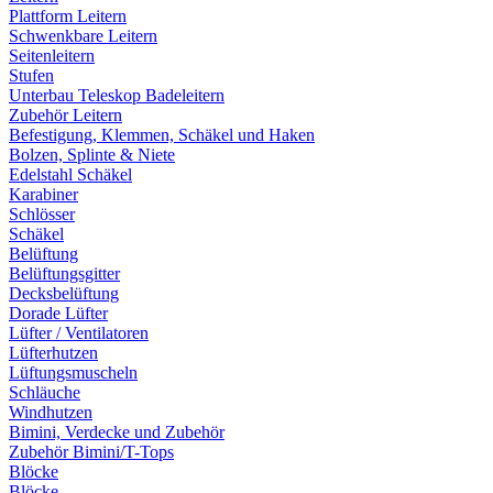
Plattform Leitern
Schwenkbare Leitern
Seitenleitern
Stufen
Unterbau Teleskop Badeleitern
Zubehör Leitern
Befestigung, Klemmen, Schäkel und Haken
Bolzen, Splinte & Niete
Edelstahl Schäkel
Karabiner
Schlösser
Schäkel
Belüftung
Belüftungsgitter
Decksbelüftung
Dorade Lüfter
Lüfter / Ventilatoren
Lüfterhutzen
Lüftungsmuscheln
Schläuche
Windhutzen
Bimini, Verdecke und Zubehör
Zubehör Bimini/T-Tops
Blöcke
Blöcke