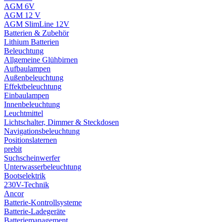
AGM 6V
AGM 12 V
AGM SlimLine 12V
Batterien & Zubehör
Lithium Batterien
Beleuchtung
Allgemeine Glühbirnen
Aufbaulampen
Außenbeleuchtung
Effektbeleuchtung
Einbaulampen
Innenbeleuchtung
Leuchtmittel
Lichtschalter, Dimmer & Steckdosen
Navigationsbeleuchtung
Positionslaternen
prebit
Suchscheinwerfer
Unterwasserbeleuchtung
Bootselektrik
230V-Technik
Ancor
Batterie-Kontrollsysteme
Batterie-Ladegeräte
Batteriemanagement