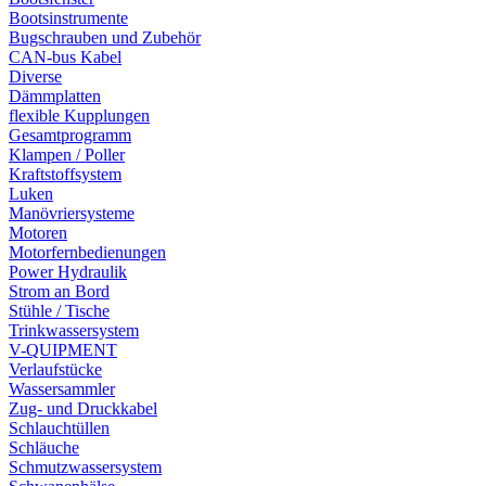
Bootsinstrumente
Bugschrauben und Zubehör
CAN-bus Kabel
Diverse
Dämmplatten
flexible Kupplungen
Gesamtprogramm
Klampen / Poller
Kraftstoffsystem
Luken
Manövriersysteme
Motoren
Motorfernbedienungen
Power Hydraulik
Strom an Bord
Stühle / Tische
Trinkwassersystem
V-QUIPMENT
Verlaufstücke
Wassersammler
Zug- und Druckkabel
Schlauchtüllen
Schläuche
Schmutzwassersystem