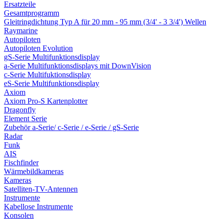
Ersatzteile
Gesamtprogramm
Gleitringdichtung Typ A für 20 mm - 95 mm (3/4' - 3 3/4') Wellen
Raymarine
Autopiloten
Autopiloten Evolution
gS-Serie Multifunktionsdisplay
a-Serie Multifunktionsdisplays mit DownVision
c-Serie Multifuktionsdisplay
eS-Serie Multifunktionsdisplay
Axiom
Axiom Pro-S Kartenplotter
Dragonfly
Element Serie
Zubehör a-Serie/ c-Serie / e-Serie / gS-Serie
Radar
Funk
AIS
Fischfinder
Wärmebildkameras
Kameras
Satelliten-TV-Antennen
Instrumente
Kabellose Instrumente
Konsolen