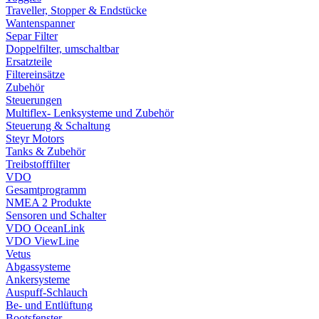
Traveller, Stopper & Endstücke
Wantenspanner
Separ Filter
Doppelfilter, umschaltbar
Ersatzteile
Filtereinsätze
Zubehör
Steuerungen
Multiflex- Lenksysteme und Zubehör
Steuerung & Schaltung
Steyr Motors
Tanks & Zubehör
Treibstofffilter
VDO
Gesamtprogramm
NMEA 2 Produkte
Sensoren und Schalter
VDO OceanLink
VDO ViewLine
Vetus
Abgassysteme
Ankersysteme
Auspuff-Schlauch
Be- und Entlüftung
Bootsfenster