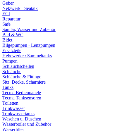
Geber
Netzwerk - Seatalk
ECI
Reparatur
Safe
Sanitär, Wasser und Zubehör
Bad & WC
Bidet
Bilgepumpen - Lenzpumpen
Ersatzteile
Hebewerke / Sammeltanks
Pumpen
Schlauchschellen
Schläuche
Schläuche & Fittinge
Sitz, Decke, Scharniere
Tanks
Tecma Bedienpanele
Tecma Tanksensoren
Toiletten
Trinkwasser
Trinkwassertanks
Waschen u. Duschen
Wasserboiler und Zubehör
Wasserfilter