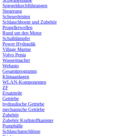
Schwanenhälse
Spiegeldurchführungen
Steuerung
Scheuerleisten
Schlauchboote und Zubehör
Propellerwellen
Rund um den Motor
Schalldämpfer
Power Hydraulik
Village Marine
Volvo Penta
Wassermacher
Webasto
Gesamtprogramm
Klimaanlagen
WLAN-Komponenten
ZF
Ersatzteile
Getriebe
hydraulische Getriebe
mechanische Getriebe
Zubehör
Zubehör Kraftstoffkanister
Pumpbälle
Schlauchanschlüsse