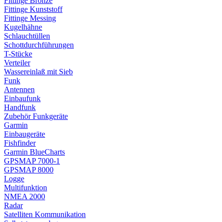
Fittinge Bronze
Fittinge Kunststoff
Fittinge Messing
Kugelhähne
Schlauchtüllen
Schottdurchführungen
T-Stücke
Verteiler
Wassereinlaß mit Sieb
Funk
Antennen
Einbaufunk
Handfunk
Zubehör Funkgeräte
Garmin
Einbaugeräte
Fishfinder
Garmin BlueCharts
GPSMAP 7000-1
GPSMAP 8000
Logge
Multifunktion
NMEA 2000
Radar
Satelliten Kommunikation