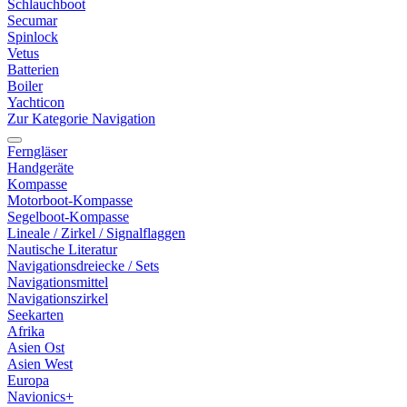
Schlauchboot
Secumar
Spinlock
Vetus
Batterien
Boiler
Yachticon
Zur Kategorie Navigation
Ferngläser
Handgeräte
Kompasse
Motorboot-Kompasse
Segelboot-Kompasse
Lineale / Zirkel / Signalflaggen
Nautische Literatur
Navigationsdreiecke / Sets
Navigationsmittel
Navigationszirkel
Seekarten
Afrika
Asien Ost
Asien West
Europa
Navionics+