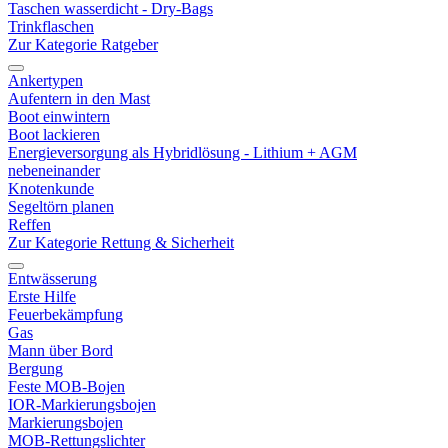
Taschen wasserdicht - Dry-Bags
Trinkflaschen
Zur Kategorie Ratgeber
Ankertypen
Aufentern in den Mast
Boot einwintern
Boot lackieren
Energieversorgung als Hybridlösung - Lithium + AGM
nebeneinander
Knotenkunde
Segeltörn planen
Reffen
Zur Kategorie Rettung & Sicherheit
Entwässerung
Erste Hilfe
Feuerbekämpfung
Gas
Mann über Bord
Bergung
Feste MOB-Bojen
IOR-Markierungsbojen
Markierungsbojen
MOB-Rettungslichter