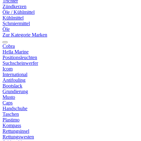
Trichter
Zündkerzen
Öle / Kühlmittel
Kühlmittel
Schmiermittel
Öle
Zur Kategorie Marken
Cobra
Hella Marine
Positionsleuchten
Suchscheinwerfer
Icom
International
Antifouling
Bootslack
Grundierung
Musto
Caps
Handschuhe
Taschen
Plastimo
Kompass
Rettungsinsel
Rettungswesten