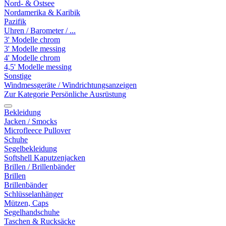
Nord- & Ostsee
Nordamerika & Karibik
Pazifik
Uhren / Barometer / ...
3' Modelle chrom
3' Modelle messing
4' Modelle chrom
4,5' Modelle messing
Sonstige
Windmessgeräte / Windrichtungsanzeigen
Zur Kategorie Persönliche Ausrüstung
Bekleidung
Jacken / Smocks
Microfleece Pullover
Schuhe
Segelbekleidung
Softshell Kaputzenjacken
Brillen / Brillenbänder
Brillen
Brillenbänder
Schlüsselanhänger
Mützen, Caps
Segelhandschuhe
Taschen & Rucksäcke