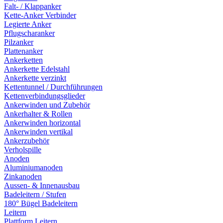
Falt- / Klappanker
Kette-Anker Verbinder
Legierte Anker
Pflugscharanker
Pilzanker
Plattenanker
Ankerketten
Ankerkette Edelstahl
Ankerkette verzinkt
Kettentunnel / Durchführungen
Kettenverbindungsglieder
Ankerwinden und Zubehör
Ankerhalter & Rollen
Ankerwinden horizontal
Ankerwinden vertikal
Ankerzubehör
Verholspille
Anoden
Aluminiumanoden
Zinkanoden
Aussen- & Innenausbau
Badeleitern / Stufen
180° Bügel Badeleitern
Leitern
Plattform Leitern