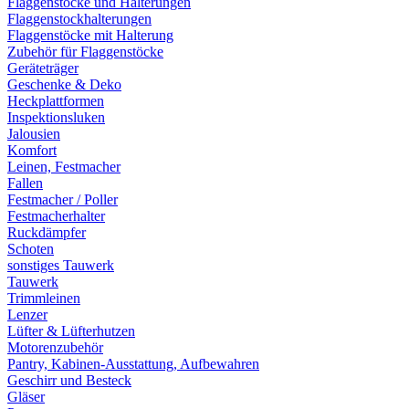
Flaggenstöcke und Halterungen
Flaggenstockhalterungen
Flaggenstöcke mit Halterung
Zubehör für Flaggenstöcke
Geräteträger
Geschenke & Deko
Heckplattformen
Inspektionsluken
Jalousien
Komfort
Leinen, Festmacher
Fallen
Festmacher / Poller
Festmacherhalter
Ruckdämpfer
Schoten
sonstiges Tauwerk
Tauwerk
Trimmleinen
Lenzer
Lüfter & Lüfterhutzen
Motorenzubehör
Pantry, Kabinen-Ausstattung, Aufbewahren
Geschirr und Besteck
Gläser