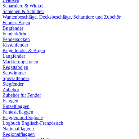
Leitösen
Scharniere & Winkel
Schienen & Schlitten
Wantenbeschläge, Decksbeschläge, Scharniere und Zubehör
Fender, Bojen
Bugfender
Fenderkörbe
Fendersocken
Kissenfender
Kugelfender & Bojen
Langfender
Markierungsbojen
Regattabojen
Schwimmer
Spezialfender
Stegfender
Zubehör
Zubehör für Fender
Flaggen
Einzelflaggen
Fantasieflaggen
Flaggen und Signale
Logbuch Englisch-Französisch
Nationalflaggen
Regionalflaggen