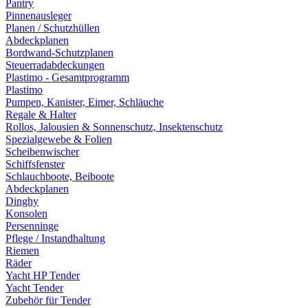
Pantry
Pinnenausleger
Planen / Schutzhüllen
Abdeckplanen
Bordwand-Schutzplanen
Steuerradabdeckungen
Plastimo - Gesamtprogramm
Plastimo
Pumpen, Kanister, Eimer, Schläuche
Regale & Halter
Rollos, Jalousien & Sonnenschutz, Insektenschutz
Spezialgewebe & Folien
Scheibenwischer
Schiffsfenster
Schlauchboote, Beiboote
Abdeckplanen
Dinghy
Konsolen
Persenninge
Pflege / Instandhaltung
Riemen
Räder
Yacht HP Tender
Yacht Tender
Zubehör für Tender