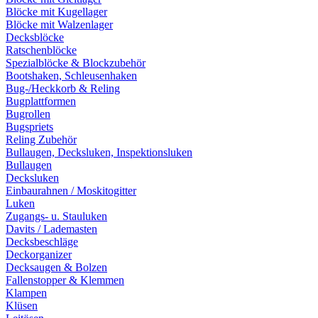
Blöcke mit Kugellager
Blöcke mit Walzenlager
Decksblöcke
Ratschenblöcke
Spezialblöcke & Blockzubehör
Bootshaken, Schleusenhaken
Bug-/Heckkorb & Reling
Bugplattformen
Bugrollen
Bugspriets
Reling Zubehör
Bullaugen, Decksluken, Inspektionsluken
Bullaugen
Decksluken
Einbaurahnen / Moskitogitter
Luken
Zugangs- u. Stauluken
Davits / Lademasten
Decksbeschläge
Deckorganizer
Decksaugen & Bolzen
Fallenstopper & Klemmen
Klampen
Klüsen