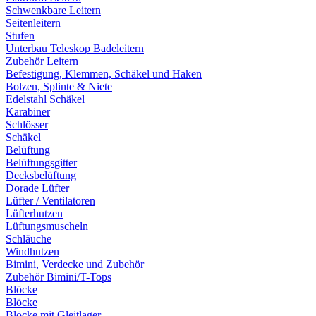
Schwenkbare Leitern
Seitenleitern
Stufen
Unterbau Teleskop Badeleitern
Zubehör Leitern
Befestigung, Klemmen, Schäkel und Haken
Bolzen, Splinte & Niete
Edelstahl Schäkel
Karabiner
Schlösser
Schäkel
Belüftung
Belüftungsgitter
Decksbelüftung
Dorade Lüfter
Lüfter / Ventilatoren
Lüfterhutzen
Lüftungsmuscheln
Schläuche
Windhutzen
Bimini, Verdecke und Zubehör
Zubehör Bimini/T-Tops
Blöcke
Blöcke
Blöcke mit Gleitlager