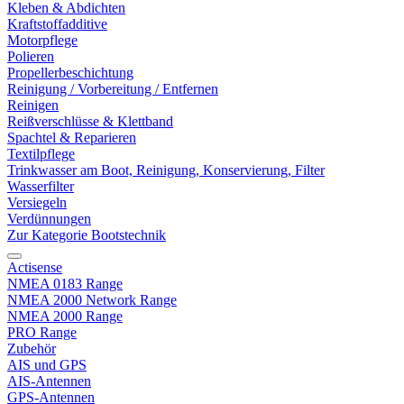
Kleben & Abdichten
Kraftstoffadditive
Motorpflege
Polieren
Propellerbeschichtung
Reinigung / Vorbereitung / Entfernen
Reinigen
Reißverschlüsse & Klettband
Spachtel & Reparieren
Textilpflege
Trinkwasser am Boot, Reinigung, Konservierung, Filter
Wasserfilter
Versiegeln
Verdünnungen
Zur Kategorie Bootstechnik
Actisense
NMEA 0183 Range
NMEA 2000 Network Range
NMEA 2000 Range
PRO Range
Zubehör
AIS und GPS
AIS-Antennen
GPS-Antennen