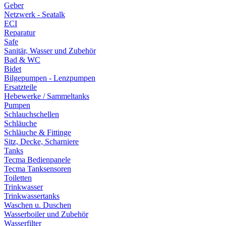
Geber
Netzwerk - Seatalk
ECI
Reparatur
Safe
Sanitär, Wasser und Zubehör
Bad & WC
Bidet
Bilgepumpen - Lenzpumpen
Ersatzteile
Hebewerke / Sammeltanks
Pumpen
Schlauchschellen
Schläuche
Schläuche & Fittinge
Sitz, Decke, Scharniere
Tanks
Tecma Bedienpanele
Tecma Tanksensoren
Toiletten
Trinkwasser
Trinkwassertanks
Waschen u. Duschen
Wasserboiler und Zubehör
Wasserfilter