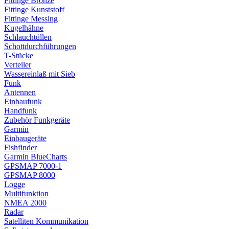
Fittinge Bronze
Fittinge Kunststoff
Fittinge Messing
Kugelhähne
Schlauchtüllen
Schottdurchführungen
T-Stücke
Verteiler
Wassereinlaß mit Sieb
Funk
Antennen
Einbaufunk
Handfunk
Zubehör Funkgeräte
Garmin
Einbaugeräte
Fishfinder
Garmin BlueCharts
GPSMAP 7000-1
GPSMAP 8000
Logge
Multifunktion
NMEA 2000
Radar
Satelliten Kommunikation