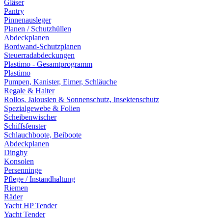
Gläser
Pantry
Pinnenausleger
Planen / Schutzhüllen
Abdeckplanen
Bordwand-Schutzplanen
Steuerradabdeckungen
Plastimo - Gesamtprogramm
Plastimo
Pumpen, Kanister, Eimer, Schläuche
Regale & Halter
Rollos, Jalousien & Sonnenschutz, Insektenschutz
Spezialgewebe & Folien
Scheibenwischer
Schiffsfenster
Schlauchboote, Beiboote
Abdeckplanen
Dinghy
Konsolen
Persenninge
Pflege / Instandhaltung
Riemen
Räder
Yacht HP Tender
Yacht Tender