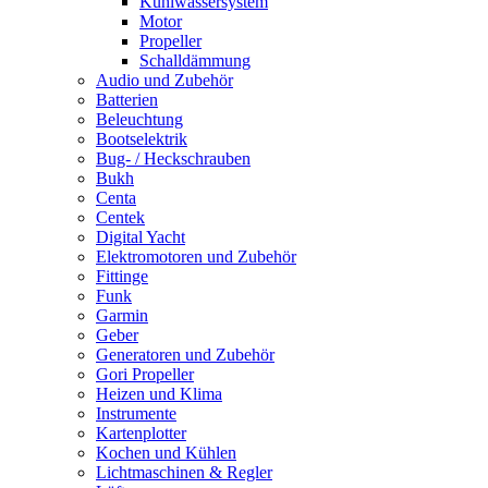
Kühlwassersystem
Motor
Propeller
Schalldämmung
Audio und Zubehör
Batterien
Beleuchtung
Bootselektrik
Bug- / Heckschrauben
Bukh
Centa
Centek
Digital Yacht
Elektromotoren und Zubehör
Fittinge
Funk
Garmin
Geber
Generatoren und Zubehör
Gori Propeller
Heizen und Klima
Instrumente
Kartenplotter
Kochen und Kühlen
Lichtmaschinen & Regler