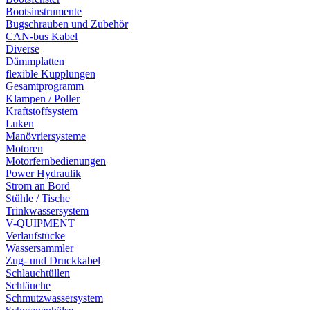
Bootsinstrumente
Bugschrauben und Zubehör
CAN-bus Kabel
Diverse
Dämmplatten
flexible Kupplungen
Gesamtprogramm
Klampen / Poller
Kraftstoffsystem
Luken
Manövriersysteme
Motoren
Motorfernbedienungen
Power Hydraulik
Strom an Bord
Stühle / Tische
Trinkwassersystem
V-QUIPMENT
Verlaufstücke
Wassersammler
Zug- und Druckkabel
Schlauchtüllen
Schläuche
Schmutzwassersystem