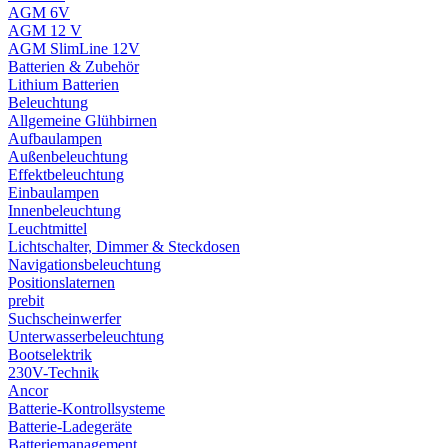
AGM 6V
AGM 12 V
AGM SlimLine 12V
Batterien & Zubehör
Lithium Batterien
Beleuchtung
Allgemeine Glühbirnen
Aufbaulampen
Außenbeleuchtung
Effektbeleuchtung
Einbaulampen
Innenbeleuchtung
Leuchtmittel
Lichtschalter, Dimmer & Steckdosen
Navigationsbeleuchtung
Positionslaternen
prebit
Suchscheinwerfer
Unterwasserbeleuchtung
Bootselektrik
230V-Technik
Ancor
Batterie-Kontrollsysteme
Batterie-Ladegeräte
Batteriemanagement