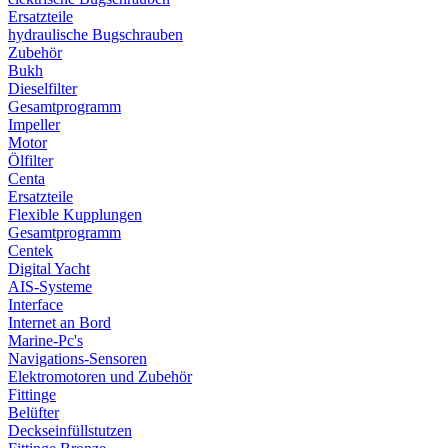
Ersatzteile
hydraulische Bugschrauben
Zubehör
Bukh
Dieselfilter
Gesamtprogramm
Impeller
Motor
Ölfilter
Centa
Ersatzteile
Flexible Kupplungen
Gesamtprogramm
Centek
Digital Yacht
AIS-Systeme
Interface
Internet an Bord
Marine-Pc's
Navigations-Sensoren
Elektromotoren und Zubehör
Fittinge
Belüfter
Deckseinfüllstutzen