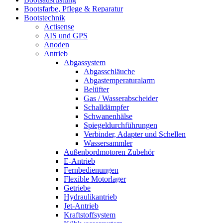
Bootsfarbe, Pflege & Reparatur
Bootstechnik
Actisense
AIS und GPS
Anoden
Antrieb
Abgassystem
Abgasschläuche
Abgastemperaturalarm
Belüfter
Gas / Wasserabscheider
Schalldämpfer
Schwanenhälse
Spiegeldurchführungen
Verbinder, Adapter und Schellen
Wassersammler
Außenbordmotoren Zubehör
E-Antrieb
Fernbedienungen
Flexible Motorlager
Getriebe
Hydraulikantrieb
Jet-Antrieb
Kraftstoffsystem