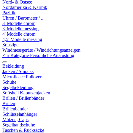
Nord- & Ostsee
Nordamerika & Karibik
Pazifik
Uhren / Barometer / ...
3' Modelle chrom
3' Modelle messing
4' Modelle chrom
4,5' Modelle messing
Sonstige
Windmessgeräte / Windrichtungsanzeigen
Zur Kategorie Persönliche Ausrüstung
Bekleidung
Jacken / Smocks
Microfleece Pullover
Schuhe
Segelbekleidung
Softshell Kaputzenjacken
Brillen / Brillenbänder
Brillen
Brillenbänder
Schlüsselanhänger
Mützen, Caps
Segelhandschuhe
Taschen & Rucksäcke