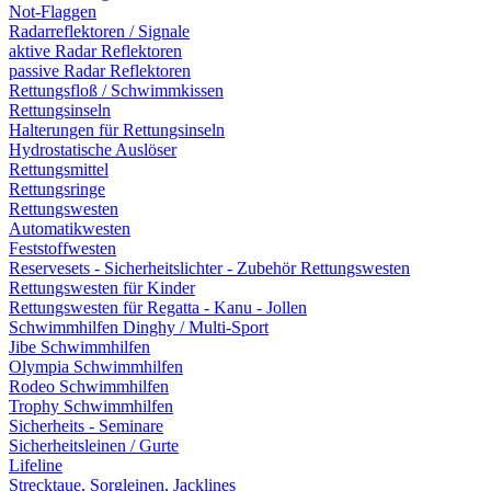
Not-Flaggen
Radarreflektoren / Signale
aktive Radar Reflektoren
passive Radar Reflektoren
Rettungsfloß / Schwimmkissen
Rettungsinseln
Halterungen für Rettungsinseln
Hydrostatische Auslöser
Rettungsmittel
Rettungsringe
Rettungswesten
Automatikwesten
Feststoffwesten
Reservesets - Sicherheitslichter - Zubehör Rettungswesten
Rettungswesten für Kinder
Rettungswesten für Regatta - Kanu - Jollen
Schwimmhilfen Dinghy / Multi-Sport
Jibe Schwimmhilfen
Olympia Schwimmhilfen
Rodeo Schwimmhilfen
Trophy Schwimmhilfen
Sicherheits - Seminare
Sicherheitsleinen / Gurte
Lifeline
Strecktaue, Sorgleinen, Jacklines