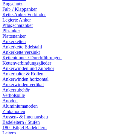
Bugschutz
Falt- / Klappanker
Kette-Anker Verbinder
Legierte Anker
Pflugscharanker
Pilzanker
Plattenanker
Ankerketten
Ankerkette Edelstahl
Ankerkette verzinkt
Kettentunnel / Durchführungen
Kettenverbindungsglieder
Ankerwinden und Zubehör
Ankerhalter & Rollen
Ankerwinden horizontal
Ankerwinden vertikal
Ankerzubehör
Verholspille
Anoden
Aluminiumanoden
Zinkanoden
Aussen- & Innenausbau
Badeleitern / Stufen
180° Bügel Badeleitern
Leitern