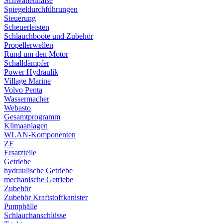
Schwanenhälse
Spiegeldurchführungen
Steuerung
Scheuerleisten
Schlauchboote und Zubehör
Propellerwellen
Rund um den Motor
Schalldämpfer
Power Hydraulik
Village Marine
Volvo Penta
Wassermacher
Webasto
Gesamtprogramm
Klimaanlagen
WLAN-Komponenten
ZF
Ersatzteile
Getriebe
hydraulische Getriebe
mechanische Getriebe
Zubehör
Zubehör Kraftstoffkanister
Pumpbälle
Schlauchanschlüsse