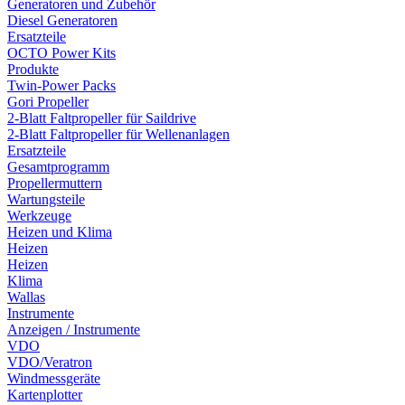
Generatoren und Zubehör
Diesel Generatoren
Ersatzteile
OCTO Power Kits
Produkte
Twin-Power Packs
Gori Propeller
2-Blatt Faltpropeller für Saildrive
2-Blatt Faltpropeller für Wellenanlagen
Ersatzteile
Gesamtprogramm
Propellermuttern
Wartungsteile
Werkzeuge
Heizen und Klima
Heizen
Heizen
Klima
Wallas
Instrumente
Anzeigen / Instrumente
VDO
VDO/Veratron
Windmessgeräte
Kartenplotter