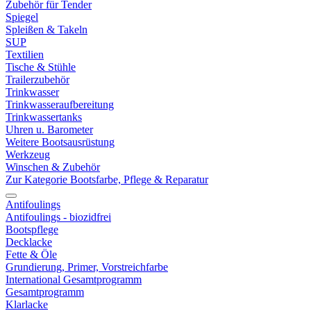
Zubehör für Tender
Spiegel
Spleißen & Takeln
SUP
Textilien
Tische & Stühle
Trailerzubehör
Trinkwasser
Trinkwasseraufbereitung
Trinkwassertanks
Uhren u. Barometer
Weitere Bootsausrüstung
Werkzeug
Winschen & Zubehör
Zur Kategorie Bootsfarbe, Pflege & Reparatur
Antifoulings
Antifoulings - biozidfrei
Bootspflege
Decklacke
Fette & Öle
Grundierung, Primer, Vorstreichfarbe
International Gesamtprogramm
Gesamtprogramm
Klarlacke