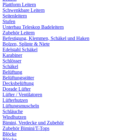
Plattform Leitern
Schwenkbare Leitern
Seitenleitern
Stufen
Unterbau Teleskop Badeleitern
Zubehör Leitern
Befestigung, Klemmen, Schäkel und Haken
Bolzen, Splinte & Niete
Edelstahl Schäkel
Karabiner
Schlösser
Schäkel
Belüftung
Belüftungsgitter
Decksbelüftung
Dorade Lüfter
Lüfter / Ventilatoren
Lüfterhutzen
Lüftungsmuscheln
Schläuche
Windhutzen
Bimini, Verdecke und Zubehör
Zubehör Bimini/T-Tops
Blöcke
Blöcke