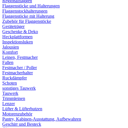
Regionalflaggen
Flaggenstöcke und Halterungen
Flaggenstockhalterungen
Flaggenstöcke mit Halterung
Zubehör für Flaggenstöcke
Geräteträger
Geschenke & Deko
Heckplattformen
Inspektionsluken
Jalousien
Komfort
Leinen, Festmacher
Fallen
Festmacher / Poller
Festmacherhalter
Ruckdämpfer
Schoten
sonstiges Tauwerk
Tauwerk
Trimmleinen
Lenzer
Lüfter & Lüfterhutzen
Motorenzubehör
Pantry, Kabinen-Ausstattung, Aufbewahren
Geschirr und Besteck