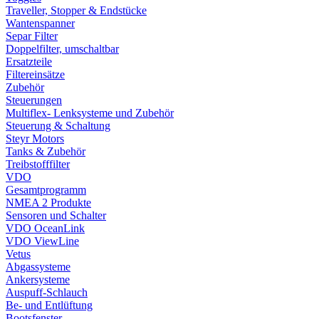
Traveller, Stopper & Endstücke
Wantenspanner
Separ Filter
Doppelfilter, umschaltbar
Ersatzteile
Filtereinsätze
Zubehör
Steuerungen
Multiflex- Lenksysteme und Zubehör
Steuerung & Schaltung
Steyr Motors
Tanks & Zubehör
Treibstofffilter
VDO
Gesamtprogramm
NMEA 2 Produkte
Sensoren und Schalter
VDO OceanLink
VDO ViewLine
Vetus
Abgassysteme
Ankersysteme
Auspuff-Schlauch
Be- und Entlüftung
Bootsfenster