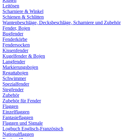
Klüsen
Leitösen
Scharniere & Winkel
Schienen & Schlitten
Wantenbeschläge, Decksbeschläge, Scharniere und Zubehör
Fender, Bojen
Bugfender
Fenderkörbe
Fendersocken
Kissenfender
Kugelfender & Bojen
Langfender
Markierungsbojen
Regattabojen
Schwimmer
Spezialfender
Stegfender
Zubehör
Zubehör für Fender
Flaggen
Einzelflaggen
Fantasieflaggen
Flaggen und Signale
Logbuch Englisch-Französisch
Nationalflaggen