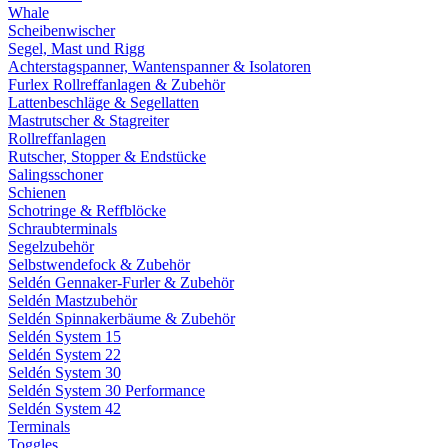
Whale
Scheibenwischer
Segel, Mast und Rigg
Achterstagspanner, Wantenspanner & Isolatoren
Furlex Rollreffanlagen & Zubehör
Lattenbeschläge & Segellatten
Mastrutscher & Stagreiter
Rollreffanlagen
Rutscher, Stopper & Endstücke
Salingsschoner
Schienen
Schotringe & Reffblöcke
Schraubterminals
Segelzubehör
Selbstwendefock & Zubehör
Seldén Gennaker-Furler & Zubehör
Seldén Mastzubehör
Seldén Spinnakerbäume & Zubehör
Seldén System 15
Seldén System 22
Seldén System 30
Seldén System 30 Performance
Seldén System 42
Terminals
Toggles