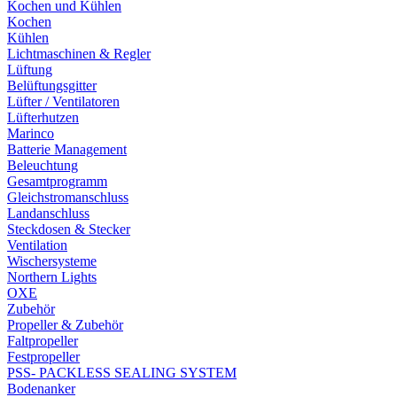
Kochen und Kühlen
Kochen
Kühlen
Lichtmaschinen & Regler
Lüftung
Belüftungsgitter
Lüfter / Ventilatoren
Lüfterhutzen
Marinco
Batterie Management
Beleuchtung
Gesamtprogramm
Gleichstromanschluss
Landanschluss
Steckdosen & Stecker
Ventilation
Wischersysteme
Northern Lights
OXE
Zubehör
Propeller & Zubehör
Faltpropeller
Festpropeller
PSS- PACKLESS SEALING SYSTEM
Bodenanker