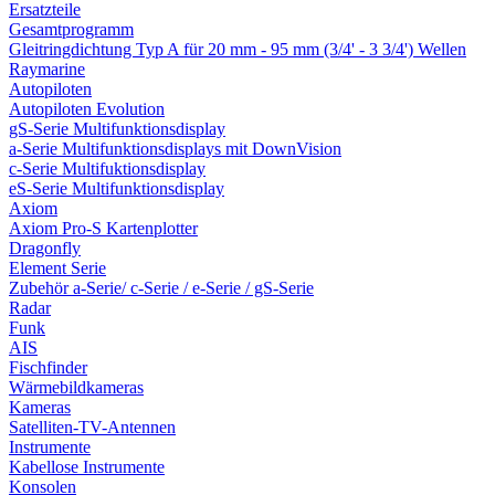
Ersatzteile
Gesamtprogramm
Gleitringdichtung Typ A für 20 mm - 95 mm (3/4' - 3 3/4') Wellen
Raymarine
Autopiloten
Autopiloten Evolution
gS-Serie Multifunktionsdisplay
a-Serie Multifunktionsdisplays mit DownVision
c-Serie Multifuktionsdisplay
eS-Serie Multifunktionsdisplay
Axiom
Axiom Pro-S Kartenplotter
Dragonfly
Element Serie
Zubehör a-Serie/ c-Serie / e-Serie / gS-Serie
Radar
Funk
AIS
Fischfinder
Wärmebildkameras
Kameras
Satelliten-TV-Antennen
Instrumente
Kabellose Instrumente
Konsolen