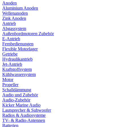
Anoden
Aluminium Anoden
Wellenanoden
Zink Anoden
Antrieb
Abgassystem
Außenbordmotoren Zubehör
E-Antrieb
Fernbedienungen
Flexible Motorlager
Getriebe
Hydraulikantrieb
Jet-Antrieb
Kraftstoffsystem
Kühlwassersystem
Motor
Propeller
Schalldämmung
Audio und Zubehör
Audio-Zubehör
Kicker Marine Audio
Lautsprecher & Subwoofer
Radios & Audiosysteme
TV- & Radio-Antennen
Batterien