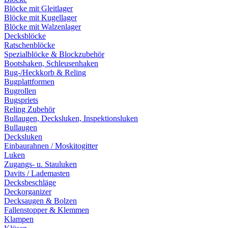
Blöcke mit Gleitlager
Blöcke mit Kugellager
Blöcke mit Walzenlager
Decksblöcke
Ratschenblöcke
Spezialblöcke & Blockzubehör
Bootshaken, Schleusenhaken
Bug-/Heckkorb & Reling
Bugplattformen
Bugrollen
Bugspriets
Reling Zubehör
Bullaugen, Decksluken, Inspektionsluken
Bullaugen
Decksluken
Einbaurahnen / Moskitogitter
Luken
Zugangs- u. Stauluken
Davits / Lademasten
Decksbeschläge
Deckorganizer
Decksaugen & Bolzen
Fallenstopper & Klemmen
Klampen