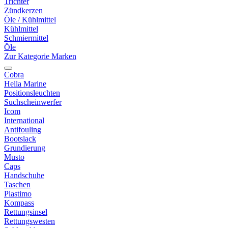
Trichter
Zündkerzen
Öle / Kühlmittel
Kühlmittel
Schmiermittel
Öle
Zur Kategorie Marken
Cobra
Hella Marine
Positionsleuchten
Suchscheinwerfer
Icom
International
Antifouling
Bootslack
Grundierung
Musto
Caps
Handschuhe
Taschen
Plastimo
Kompass
Rettungsinsel
Rettungswesten