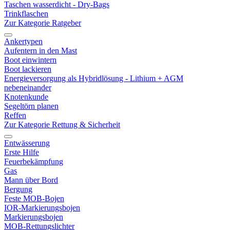
Taschen wasserdicht - Dry-Bags
Trinkflaschen
Zur Kategorie Ratgeber
Ankertypen
Aufentern in den Mast
Boot einwintern
Boot lackieren
Energieversorgung als Hybridlösung - Lithium + AGM
nebeneinander
Knotenkunde
Segeltörn planen
Reffen
Zur Kategorie Rettung & Sicherheit
Entwässerung
Erste Hilfe
Feuerbekämpfung
Gas
Mann über Bord
Bergung
Feste MOB-Bojen
IOR-Markierungsbojen
Markierungsbojen
MOB-Rettungslichter