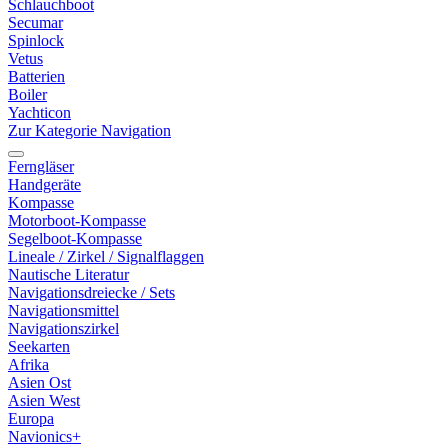
Schlauchboot
Secumar
Spinlock
Vetus
Batterien
Boiler
Yachticon
Zur Kategorie Navigation
Ferngläser
Handgeräte
Kompasse
Motorboot-Kompasse
Segelboot-Kompasse
Lineale / Zirkel / Signalflaggen
Nautische Literatur
Navigationsdreiecke / Sets
Navigationsmittel
Navigationszirkel
Seekarten
Afrika
Asien Ost
Asien West
Europa
Navionics+