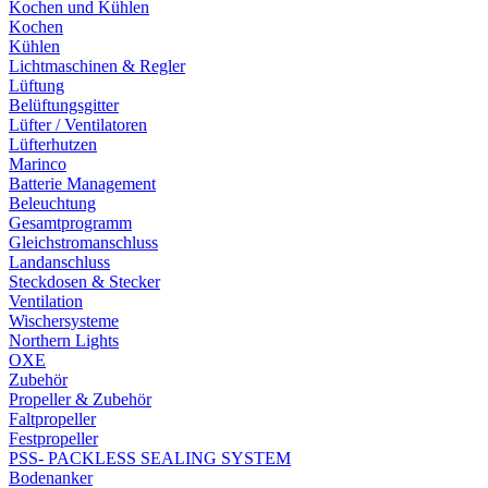
Kochen und Kühlen
Kochen
Kühlen
Lichtmaschinen & Regler
Lüftung
Belüftungsgitter
Lüfter / Ventilatoren
Lüfterhutzen
Marinco
Batterie Management
Beleuchtung
Gesamtprogramm
Gleichstromanschluss
Landanschluss
Steckdosen & Stecker
Ventilation
Wischersysteme
Northern Lights
OXE
Zubehör
Propeller & Zubehör
Faltpropeller
Festpropeller
PSS- PACKLESS SEALING SYSTEM
Bodenanker