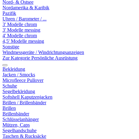
Nord- & Ostsee
Nordamerika & Karibik
Pazifik
Uhren / Barometer / ...
3' Modelle chrom
3' Modelle messing
4' Modelle chrom
4,5' Modelle messing
Sonstige
Windmessgeräte / Windrichtungsanzeigen
Zur Kategorie Persönliche Ausrüstung
Bekleidung
Jacken / Smocks
Microfleece Pullover
Schuhe
Segelbekleidung
Softshell Kaputzenjacken
Brillen / Brillenbänder
Brillen
Brillenbänder
Schlüsselanhänger
Mützen, Caps
Segelhandschuhe
Taschen & Rucksäcke