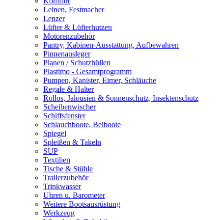
Komfort
Leinen, Festmacher
Lenzer
Lüfter & Lüfterhutzen
Motorenzubehör
Pantry, Kabinen-Ausstattung, Aufbewahren
Pinnenausleger
Planen / Schutzhüllen
Plastimo - Gesamtprogramm
Pumpen, Kanister, Eimer, Schläuche
Regale & Halter
Rollos, Jalousien & Sonnenschutz, Insektenschutz
Scheibenwischer
Schiffsfenster
Schlauchboote, Beiboote
Spiegel
Spleißen & Takeln
SUP
Textilien
Tische & Stühle
Trailerzubehör
Trinkwasser
Uhren u. Barometer
Weitere Bootsausrüstung
Werkzeug