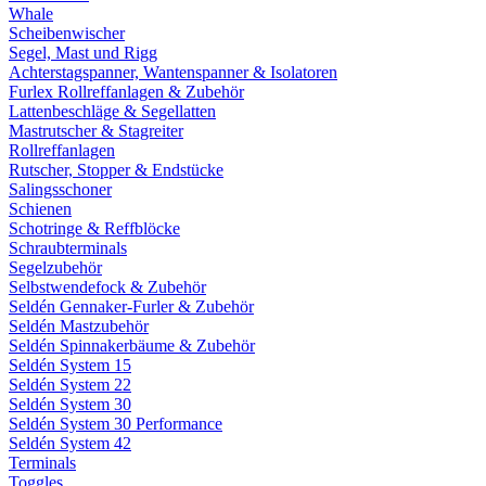
Whale
Scheibenwischer
Segel, Mast und Rigg
Achterstagspanner, Wantenspanner & Isolatoren
Furlex Rollreffanlagen & Zubehör
Lattenbeschläge & Segellatten
Mastrutscher & Stagreiter
Rollreffanlagen
Rutscher, Stopper & Endstücke
Salingsschoner
Schienen
Schotringe & Reffblöcke
Schraubterminals
Segelzubehör
Selbstwendefock & Zubehör
Seldén Gennaker-Furler & Zubehör
Seldén Mastzubehör
Seldén Spinnakerbäume & Zubehör
Seldén System 15
Seldén System 22
Seldén System 30
Seldén System 30 Performance
Seldén System 42
Terminals
Toggles