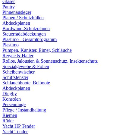
Gläser
Pantry
Pinnenausleger
Planen / Schutzhüllen
Abdeckplanen
Bordwand-Schutzplanen
Steuerradabdeckungen
Plastimo - Gesamtprogramm
Plastimo
Pumpen, Kanister, Eimer, Schläuche
Regale & Halter
Rollos, Jalousien & Sonnenschutz, Insektenschutz
Spezialgewebe & Folien
Scheibenwischer
Schiffsfenster
Schlauchboote, Beiboote
Abdeckplanen
Dinghy
Konsolen
Persenninge
Pflege / Instandhaltung
Riemen
Räder
Yacht HP Tender
Yacht Tender