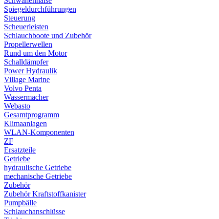
Schwanenhälse
Spiegeldurchführungen
Steuerung
Scheuerleisten
Schlauchboote und Zubehör
Propellerwellen
Rund um den Motor
Schalldämpfer
Power Hydraulik
Village Marine
Volvo Penta
Wassermacher
Webasto
Gesamtprogramm
Klimaanlagen
WLAN-Komponenten
ZF
Ersatzteile
Getriebe
hydraulische Getriebe
mechanische Getriebe
Zubehör
Zubehör Kraftstoffkanister
Pumpbälle
Schlauchanschlüsse