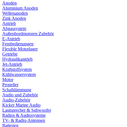
Anoden
Aluminium Anoden
Wellenanoden
Zink Anoden
Antrieb
Abgassystem
Außenbordmotoren Zubehör
E-Antrieb
Fernbedienungen
Flexible Motorlager
Getriebe
Hydraulikantrieb
Jet-Antrieb
Kraftstoffsystem
Kühlwassersystem
Motor
Propeller
Schalldämmung
Audio und Zubehör
Audio-Zubehör
Kicker Marine Audio
Lautsprecher & Subwoofer
Radios & Audiosysteme
TV- & Radio-Antennen
Batterien