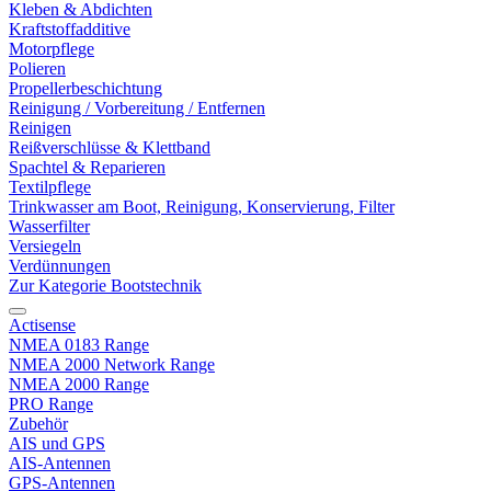
Kleben & Abdichten
Kraftstoffadditive
Motorpflege
Polieren
Propellerbeschichtung
Reinigung / Vorbereitung / Entfernen
Reinigen
Reißverschlüsse & Klettband
Spachtel & Reparieren
Textilpflege
Trinkwasser am Boot, Reinigung, Konservierung, Filter
Wasserfilter
Versiegeln
Verdünnungen
Zur Kategorie Bootstechnik
Actisense
NMEA 0183 Range
NMEA 2000 Network Range
NMEA 2000 Range
PRO Range
Zubehör
AIS und GPS
AIS-Antennen
GPS-Antennen