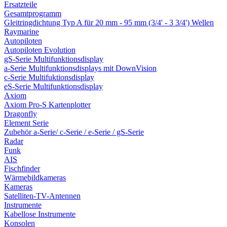
Ersatzteile
Gesamtprogramm
Gleitringdichtung Typ A für 20 mm - 95 mm (3/4' - 3 3/4') Wellen
Raymarine
Autopiloten
Autopiloten Evolution
gS-Serie Multifunktionsdisplay
a-Serie Multifunktionsdisplays mit DownVision
c-Serie Multifuktionsdisplay
eS-Serie Multifunktionsdisplay
Axiom
Axiom Pro-S Kartenplotter
Dragonfly
Element Serie
Zubehör a-Serie/ c-Serie / e-Serie / gS-Serie
Radar
Funk
AIS
Fischfinder
Wärmebildkameras
Kameras
Satelliten-TV-Antennen
Instrumente
Kabellose Instrumente
Konsolen