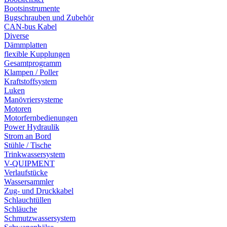
Bootsinstrumente
Bugschrauben und Zubehör
CAN-bus Kabel
Diverse
Dämmplatten
flexible Kupplungen
Gesamtprogramm
Klampen / Poller
Kraftstoffsystem
Luken
Manövriersysteme
Motoren
Motorfernbedienungen
Power Hydraulik
Strom an Bord
Stühle / Tische
Trinkwassersystem
V-QUIPMENT
Verlaufstücke
Wassersammler
Zug- und Druckkabel
Schlauchtüllen
Schläuche
Schmutzwassersystem