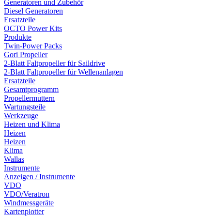
Generatoren und Zubehör
Diesel Generatoren
Ersatzteile
OCTO Power Kits
Produkte
Twin-Power Packs
Gori Propeller
2-Blatt Faltpropeller für Saildrive
2-Blatt Faltpropeller für Wellenanlagen
Ersatzteile
Gesamtprogramm
Propellermuttern
Wartungsteile
Werkzeuge
Heizen und Klima
Heizen
Heizen
Klima
Wallas
Instrumente
Anzeigen / Instrumente
VDO
VDO/Veratron
Windmessgeräte
Kartenplotter