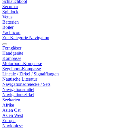
Schlauchboot
Secumar
Spinlock
Vetus
Batterien
Boiler
Yachticon
Zur Kategorie Navigation
Ferngläser
Handgeräte
Kompasse
Motorboot-Kompasse
Segelboot-Kompasse
Lineale / Zirkel / Signalflaggen
Nautische Literatur
Navigationsdreiecke / Sets
Navigationsmittel
Navigationszirkel
Seekarten
Afrika
Asien Ost
Asien West
Europa
Navionics+