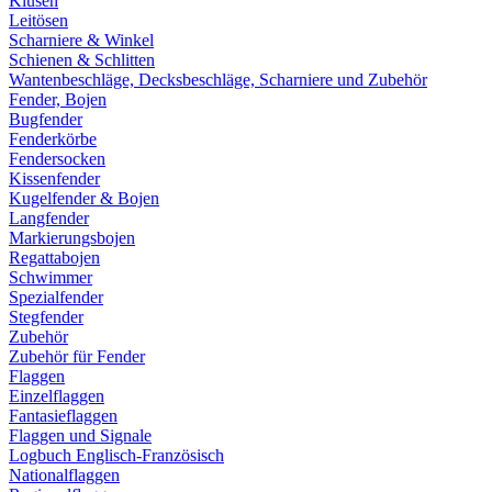
Klüsen
Leitösen
Scharniere & Winkel
Schienen & Schlitten
Wantenbeschläge, Decksbeschläge, Scharniere und Zubehör
Fender, Bojen
Bugfender
Fenderkörbe
Fendersocken
Kissenfender
Kugelfender & Bojen
Langfender
Markierungsbojen
Regattabojen
Schwimmer
Spezialfender
Stegfender
Zubehör
Zubehör für Fender
Flaggen
Einzelflaggen
Fantasieflaggen
Flaggen und Signale
Logbuch Englisch-Französisch
Nationalflaggen