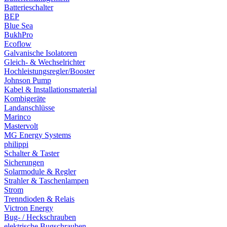
Batterieschalter
BEP
Blue Sea
BukhPro
Ecoflow
Galvanische Isolatoren
Gleich- & Wechselrichter
Hochleistungsregler/Booster
Johnson Pump
Kabel & Installationsmaterial
Kombigeräte
Landanschlüsse
Marinco
Mastervolt
MG Energy Systems
philippi
Schalter & Taster
Sicherungen
Solarmodule & Regler
Strahler & Taschenlampen
Strom
Trenndioden & Relais
Victron Energy
Bug- / Heckschrauben
elektrische Bugschrauben