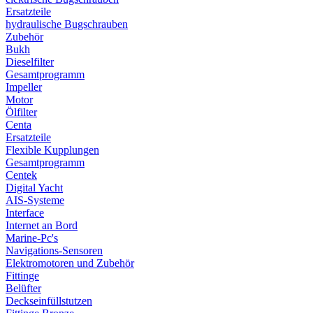
Ersatzteile
hydraulische Bugschrauben
Zubehör
Bukh
Dieselfilter
Gesamtprogramm
Impeller
Motor
Ölfilter
Centa
Ersatzteile
Flexible Kupplungen
Gesamtprogramm
Centek
Digital Yacht
AIS-Systeme
Interface
Internet an Bord
Marine-Pc's
Navigations-Sensoren
Elektromotoren und Zubehör
Fittinge
Belüfter
Deckseinfüllstutzen