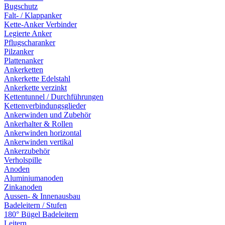
Bugschutz
Falt- / Klappanker
Kette-Anker Verbinder
Legierte Anker
Pflugscharanker
Pilzanker
Plattenanker
Ankerketten
Ankerkette Edelstahl
Ankerkette verzinkt
Kettentunnel / Durchführungen
Kettenverbindungsglieder
Ankerwinden und Zubehör
Ankerhalter & Rollen
Ankerwinden horizontal
Ankerwinden vertikal
Ankerzubehör
Verholspille
Anoden
Aluminiumanoden
Zinkanoden
Aussen- & Innenausbau
Badeleitern / Stufen
180° Bügel Badeleitern
Leitern