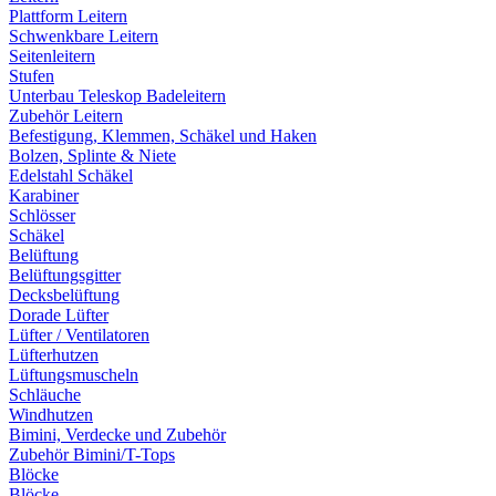
Plattform Leitern
Schwenkbare Leitern
Seitenleitern
Stufen
Unterbau Teleskop Badeleitern
Zubehör Leitern
Befestigung, Klemmen, Schäkel und Haken
Bolzen, Splinte & Niete
Edelstahl Schäkel
Karabiner
Schlösser
Schäkel
Belüftung
Belüftungsgitter
Decksbelüftung
Dorade Lüfter
Lüfter / Ventilatoren
Lüfterhutzen
Lüftungsmuscheln
Schläuche
Windhutzen
Bimini, Verdecke und Zubehör
Zubehör Bimini/T-Tops
Blöcke
Blöcke