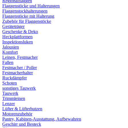
Regionalflaggen
Flaggenstöcke und Halterungen
Flaggenstockhalterungen
Flaggenstöcke mit Halterung
Zubehör für Flaggenstöcke
Geräteträger
Geschenke & Deko
Heckplattformen
Inspektionsluken
Jalousien
Komfort
Leinen, Festmacher
Fallen
Festmacher / Poller
Festmacherhalter
Ruckdämpfer
Schoten
sonstiges Tauwerk
Tauwerk
Trimmleinen
Lenzer
Lüfter & Lüfterhutzen
Motorenzubehör
Pantry, Kabinen-Ausstattung, Aufbewahren
Geschirr und Besteck