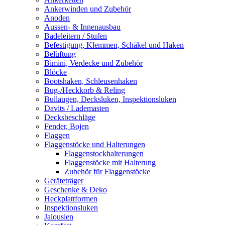
Ankerwinden und Zubehör
Anoden
Aussen- & Innenausbau
Badeleitern / Stufen
Befestigung, Klemmen, Schäkel und Haken
Belüftung
Bimini, Verdecke und Zubehör
Blöcke
Bootshaken, Schleusenhaken
Bug-/Heckkorb & Reling
Bullaugen, Decksluken, Inspektionsluken
Davits / Lademasten
Decksbeschläge
Fender, Bojen
Flaggen
Flaggenstöcke und Halterungen
Flaggenstockhalterungen
Flaggenstöcke mit Halterung
Zubehör für Flaggenstöcke
Geräteträger
Geschenke & Deko
Heckplattformen
Inspektionsluken
Jalousien