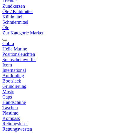
Trichter
Zündkerzen
Öle / Kühlmittel
Kühlmittel
Schmiermittel
Öle
Zur Kategorie Marken
Cobra
Hella Marine
Positionsleuchten
Suchscheinwerfer
Icom
International
Antifouling
Bootslack
Grundierung
Musto
Caps
Handschuhe
Taschen
Plastimo
Kompass
Rettungsinsel
Rettungswesten