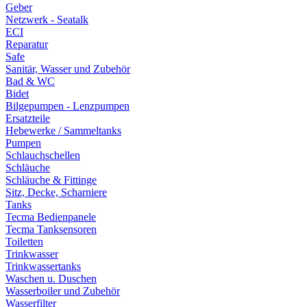
Geber
Netzwerk - Seatalk
ECI
Reparatur
Safe
Sanitär, Wasser und Zubehör
Bad & WC
Bidet
Bilgepumpen - Lenzpumpen
Ersatzteile
Hebewerke / Sammeltanks
Pumpen
Schlauchschellen
Schläuche
Schläuche & Fittinge
Sitz, Decke, Scharniere
Tanks
Tecma Bedienpanele
Tecma Tanksensoren
Toiletten
Trinkwasser
Trinkwassertanks
Waschen u. Duschen
Wasserboiler und Zubehör
Wasserfilter