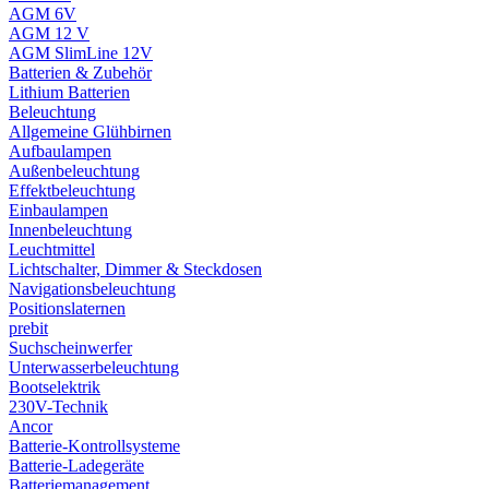
AGM 6V
AGM 12 V
AGM SlimLine 12V
Batterien & Zubehör
Lithium Batterien
Beleuchtung
Allgemeine Glühbirnen
Aufbaulampen
Außenbeleuchtung
Effektbeleuchtung
Einbaulampen
Innenbeleuchtung
Leuchtmittel
Lichtschalter, Dimmer & Steckdosen
Navigationsbeleuchtung
Positionslaternen
prebit
Suchscheinwerfer
Unterwasserbeleuchtung
Bootselektrik
230V-Technik
Ancor
Batterie-Kontrollsysteme
Batterie-Ladegeräte
Batteriemanagement