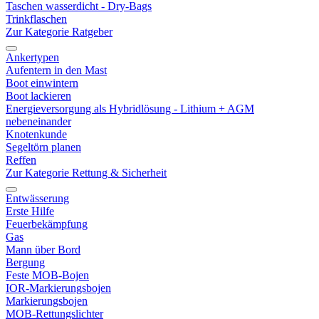
Taschen wasserdicht - Dry-Bags
Trinkflaschen
Zur Kategorie Ratgeber
Ankertypen
Aufentern in den Mast
Boot einwintern
Boot lackieren
Energieversorgung als Hybridlösung - Lithium + AGM
nebeneinander
Knotenkunde
Segeltörn planen
Reffen
Zur Kategorie Rettung & Sicherheit
Entwässerung
Erste Hilfe
Feuerbekämpfung
Gas
Mann über Bord
Bergung
Feste MOB-Bojen
IOR-Markierungsbojen
Markierungsbojen
MOB-Rettungslichter