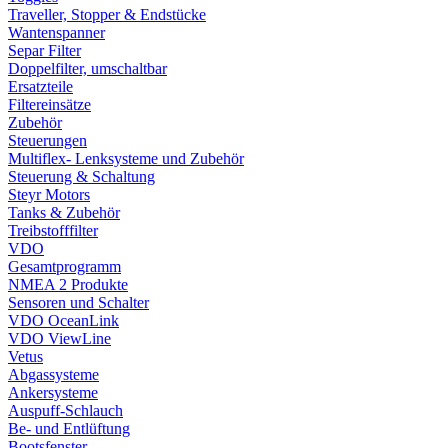
Traveller, Stopper & Endstücke
Wantenspanner
Separ Filter
Doppelfilter, umschaltbar
Ersatzteile
Filtereinsätze
Zubehör
Steuerungen
Multiflex- Lenksysteme und Zubehör
Steuerung & Schaltung
Steyr Motors
Tanks & Zubehör
Treibstofffilter
VDO
Gesamtprogramm
NMEA 2 Produkte
Sensoren und Schalter
VDO OceanLink
VDO ViewLine
Vetus
Abgassysteme
Ankersysteme
Auspuff-Schlauch
Be- und Entlüftung
Bootsfenster