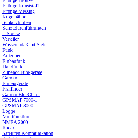
Fittinge Bronze
Fittinge Kunststoff
Fittinge Messing
Kugelhähne
Schlauchtüllen
Schottdurchführungen
T-Stücke
Verteiler
Wassereinlaß mit Sieb
Funk
Antennen
Einbaufunk
Handfunk
Zubehör Funkgeräte
Garmin
Einbaugeräte
Fishfinder
Garmin BlueCharts
GPSMAP 7000-1
GPSMAP 8000
Logge
Multifunktion
NMEA 2000
Radar
Satelliten Kommunikation