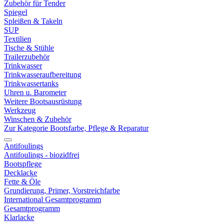
Zubehör für Tender
Spiegel
Spleißen & Takeln
SUP
Textilien
Tische & Stühle
Trailerzubehör
Trinkwasser
Trinkwasseraufbereitung
Trinkwassertanks
Uhren u. Barometer
Weitere Bootsausrüstung
Werkzeug
Winschen & Zubehör
Zur Kategorie Bootsfarbe, Pflege & Reparatur
Antifoulings
Antifoulings - biozidfrei
Bootspflege
Decklacke
Fette & Öle
Grundierung, Primer, Vorstreichfarbe
International Gesamtprogramm
Gesamtprogramm
Klarlacke