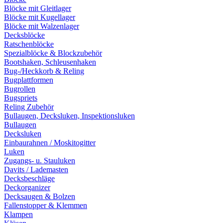
Blöcke mit Gleitlager
Blöcke mit Kugellager
Blöcke mit Walzenlager
Decksblöcke
Ratschenblöcke
Spezialblöcke & Blockzubehör
Bootshaken, Schleusenhaken
Bug-/Heckkorb & Reling
Bugplattformen
Bugrollen
Bugspriets
Reling Zubehör
Bullaugen, Decksluken, Inspektionsluken
Bullaugen
Decksluken
Einbaurahnen / Moskitogitter
Luken
Zugangs- u. Stauluken
Davits / Lademasten
Decksbeschläge
Deckorganizer
Decksaugen & Bolzen
Fallenstopper & Klemmen
Klampen