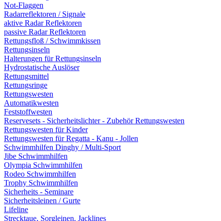
Not-Flaggen
Radarreflektoren / Signale
aktive Radar Reflektoren
passive Radar Reflektoren
Rettungsfloß / Schwimmkissen
Rettungsinseln
Halterungen für Rettungsinseln
Hydrostatische Auslöser
Rettungsmittel
Rettungsringe
Rettungswesten
Automatikwesten
Feststoffwesten
Reservesets - Sicherheitslichter - Zubehör Rettungswesten
Rettungswesten für Kinder
Rettungswesten für Regatta - Kanu - Jollen
Schwimmhilfen Dinghy / Multi-Sport
Jibe Schwimmhilfen
Olympia Schwimmhilfen
Rodeo Schwimmhilfen
Trophy Schwimmhilfen
Sicherheits - Seminare
Sicherheitsleinen / Gurte
Lifeline
Strecktaue, Sorgleinen, Jacklines