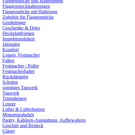
Flaggenstöcke und Halterungen
Flaggenstockhalterungen
Flaggenstöcke mit Halterung
Zubehör für Flaggenstöcke
Geräteträger
Geschenke & Deko
Heckplattformen
Inspektionsluken
Jalousien
Komfort
Leinen, Festmacher
Fallen
Festmacher / Poller
Festmacherhalter
Ruckdämpfer
Schoten
sonstiges Tauwerk
Tauwerk
Trimmleinen
Lenzer
Lüfter & Lüfterhutzen
Motorenzubehör
Pantry, Kabinen-Ausstattung, Aufbewahren
Geschirr und Besteck
Gläser