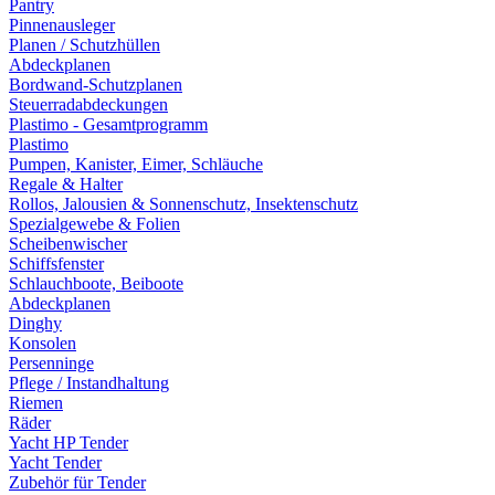
Pantry
Pinnenausleger
Planen / Schutzhüllen
Abdeckplanen
Bordwand-Schutzplanen
Steuerradabdeckungen
Plastimo - Gesamtprogramm
Plastimo
Pumpen, Kanister, Eimer, Schläuche
Regale & Halter
Rollos, Jalousien & Sonnenschutz, Insektenschutz
Spezialgewebe & Folien
Scheibenwischer
Schiffsfenster
Schlauchboote, Beiboote
Abdeckplanen
Dinghy
Konsolen
Persenninge
Pflege / Instandhaltung
Riemen
Räder
Yacht HP Tender
Yacht Tender
Zubehör für Tender