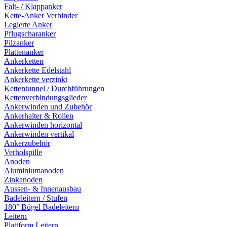
Falt- / Klappanker
Kette-Anker Verbinder
Legierte Anker
Pflugscharanker
Pilzanker
Plattenanker
Ankerketten
Ankerkette Edelstahl
Ankerkette verzinkt
Kettentunnel / Durchführungen
Kettenverbindungsglieder
Ankerwinden und Zubehör
Ankerhalter & Rollen
Ankerwinden horizontal
Ankerwinden vertikal
Ankerzubehör
Verholspille
Anoden
Aluminiumanoden
Zinkanoden
Aussen- & Innenausbau
Badeleitern / Stufen
180° Bügel Badeleitern
Leitern
Plattform Leitern