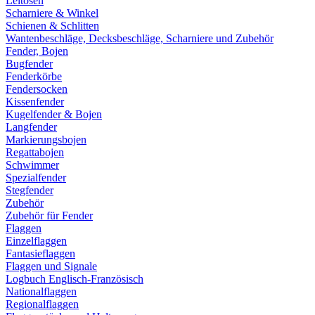
Leitösen
Scharniere & Winkel
Schienen & Schlitten
Wantenbeschläge, Decksbeschläge, Scharniere und Zubehör
Fender, Bojen
Bugfender
Fenderkörbe
Fendersocken
Kissenfender
Kugelfender & Bojen
Langfender
Markierungsbojen
Regattabojen
Schwimmer
Spezialfender
Stegfender
Zubehör
Zubehör für Fender
Flaggen
Einzelflaggen
Fantasieflaggen
Flaggen und Signale
Logbuch Englisch-Französisch
Nationalflaggen
Regionalflaggen