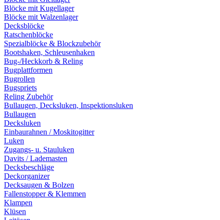
Blöcke mit Kugellager
Blöcke mit Walzenlager
Decksblöcke
Ratschenblöcke
Spezialblöcke & Blockzubehör
Bootshaken, Schleusenhaken
Bug-/Heckkorb & Reling
Bugplattformen
Bugrollen
Bugspriets
Reling Zubehör
Bullaugen, Decksluken, Inspektionsluken
Bullaugen
Decksluken
Einbaurahnen / Moskitogitter
Luken
Zugangs- u. Stauluken
Davits / Lademasten
Decksbeschläge
Deckorganizer
Decksaugen & Bolzen
Fallenstopper & Klemmen
Klampen
Klüsen