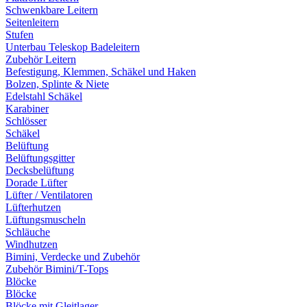
Schwenkbare Leitern
Seitenleitern
Stufen
Unterbau Teleskop Badeleitern
Zubehör Leitern
Befestigung, Klemmen, Schäkel und Haken
Bolzen, Splinte & Niete
Edelstahl Schäkel
Karabiner
Schlösser
Schäkel
Belüftung
Belüftungsgitter
Decksbelüftung
Dorade Lüfter
Lüfter / Ventilatoren
Lüfterhutzen
Lüftungsmuscheln
Schläuche
Windhutzen
Bimini, Verdecke und Zubehör
Zubehör Bimini/T-Tops
Blöcke
Blöcke
Blöcke mit Gleitlager