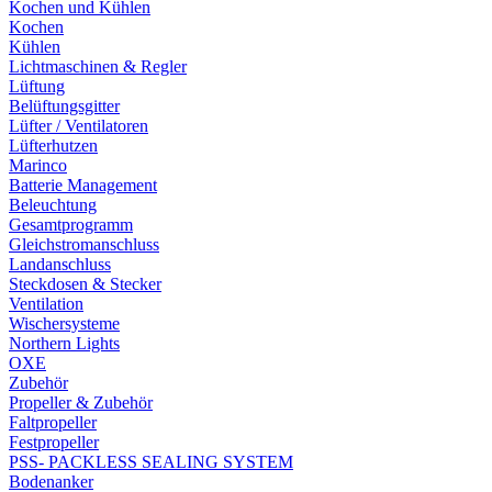
Kochen und Kühlen
Kochen
Kühlen
Lichtmaschinen & Regler
Lüftung
Belüftungsgitter
Lüfter / Ventilatoren
Lüfterhutzen
Marinco
Batterie Management
Beleuchtung
Gesamtprogramm
Gleichstromanschluss
Landanschluss
Steckdosen & Stecker
Ventilation
Wischersysteme
Northern Lights
OXE
Zubehör
Propeller & Zubehör
Faltpropeller
Festpropeller
PSS- PACKLESS SEALING SYSTEM
Bodenanker