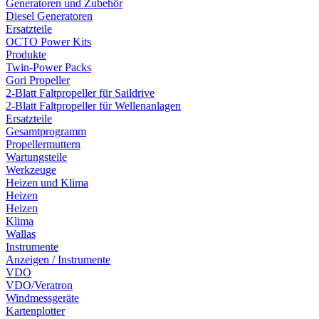
Generatoren und Zubehör
Diesel Generatoren
Ersatzteile
OCTO Power Kits
Produkte
Twin-Power Packs
Gori Propeller
2-Blatt Faltpropeller für Saildrive
2-Blatt Faltpropeller für Wellenanlagen
Ersatzteile
Gesamtprogramm
Propellermuttern
Wartungsteile
Werkzeuge
Heizen und Klima
Heizen
Heizen
Klima
Wallas
Instrumente
Anzeigen / Instrumente
VDO
VDO/Veratron
Windmessgeräte
Kartenplotter