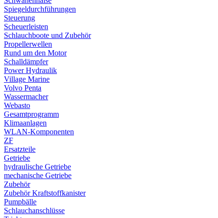
Schwanenhälse
Spiegeldurchführungen
Steuerung
Scheuerleisten
Schlauchboote und Zubehör
Propellerwellen
Rund um den Motor
Schalldämpfer
Power Hydraulik
Village Marine
Volvo Penta
Wassermacher
Webasto
Gesamtprogramm
Klimaanlagen
WLAN-Komponenten
ZF
Ersatzteile
Getriebe
hydraulische Getriebe
mechanische Getriebe
Zubehör
Zubehör Kraftstoffkanister
Pumpbälle
Schlauchanschlüsse