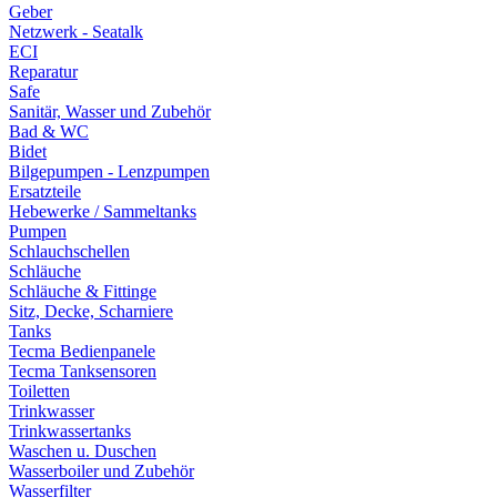
Geber
Netzwerk - Seatalk
ECI
Reparatur
Safe
Sanitär, Wasser und Zubehör
Bad & WC
Bidet
Bilgepumpen - Lenzpumpen
Ersatzteile
Hebewerke / Sammeltanks
Pumpen
Schlauchschellen
Schläuche
Schläuche & Fittinge
Sitz, Decke, Scharniere
Tanks
Tecma Bedienpanele
Tecma Tanksensoren
Toiletten
Trinkwasser
Trinkwassertanks
Waschen u. Duschen
Wasserboiler und Zubehör
Wasserfilter