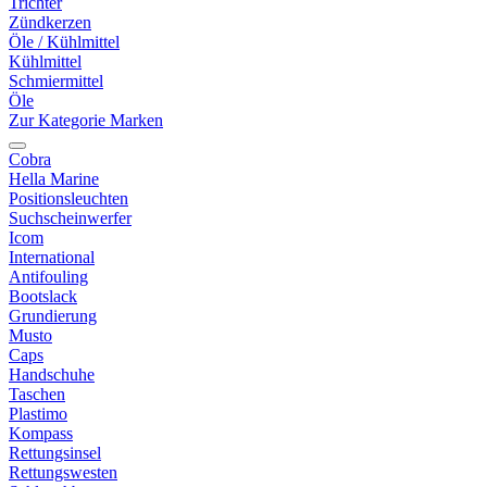
Trichter
Zündkerzen
Öle / Kühlmittel
Kühlmittel
Schmiermittel
Öle
Zur Kategorie Marken
Cobra
Hella Marine
Positionsleuchten
Suchscheinwerfer
Icom
International
Antifouling
Bootslack
Grundierung
Musto
Caps
Handschuhe
Taschen
Plastimo
Kompass
Rettungsinsel
Rettungswesten