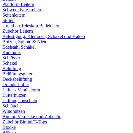
Plattform Leitern
Schwenkbare Leitern
Seitenleitern
Stufen
Unterbau Teleskop Badeleitern
Zubehör Leitern
Befestigung, Klemmen, Schäkel und Haken
Bolzen, Splinte & Niete
Edelstahl Schäkel
Karabiner
Schlösser
Schäkel
Belüftung
Belüftungsgitter
Decksbelüftung
Dorade Lüfter
Lüfter / Ventilatoren
Lüfterhutzen
Lüftungsmuscheln
Schläuche
Windhutzen
Bimini, Verdecke und Zubehör
Zubehör Bimini/T-Tops
Blöcke
Blöcke