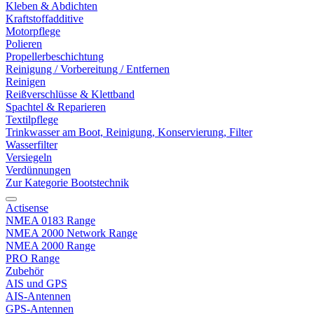
Kleben & Abdichten
Kraftstoffadditive
Motorpflege
Polieren
Propellerbeschichtung
Reinigung / Vorbereitung / Entfernen
Reinigen
Reißverschlüsse & Klettband
Spachtel & Reparieren
Textilpflege
Trinkwasser am Boot, Reinigung, Konservierung, Filter
Wasserfilter
Versiegeln
Verdünnungen
Zur Kategorie Bootstechnik
Actisense
NMEA 0183 Range
NMEA 2000 Network Range
NMEA 2000 Range
PRO Range
Zubehör
AIS und GPS
AIS-Antennen
GPS-Antennen