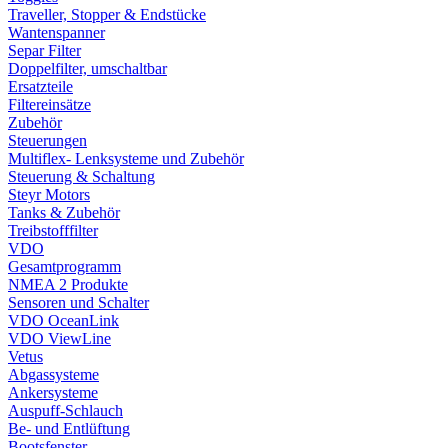
Traveller, Stopper & Endstücke
Wantenspanner
Separ Filter
Doppelfilter, umschaltbar
Ersatzteile
Filtereinsätze
Zubehör
Steuerungen
Multiflex- Lenksysteme und Zubehör
Steuerung & Schaltung
Steyr Motors
Tanks & Zubehör
Treibstofffilter
VDO
Gesamtprogramm
NMEA 2 Produkte
Sensoren und Schalter
VDO OceanLink
VDO ViewLine
Vetus
Abgassysteme
Ankersysteme
Auspuff-Schlauch
Be- und Entlüftung
Bootsfenster