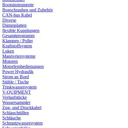
Bootsinstrumente
Bugschrauben und Zubehör
CAN-bus Kabel
Diverse
Dämmplatten
flexible Kupplungen
Gesamtprogramm
Klampen / Poller
Kraftstoffsystem
Luken
Manövriersysteme
Motoren
Motorfernbedienungen
Power Hydraulik
Strom an Bord
Stühle / Tische
Trinkwassersystem
V-QUIPMENT
Verlaufstücke
Wassersammler
Zug- und Druckkabel
Schlauchtüllen
Schläuche
Schmutzwassersystem