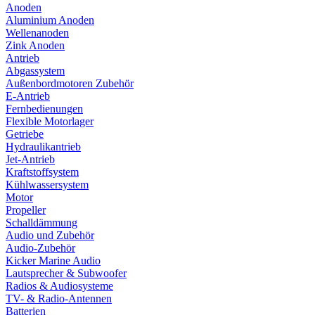
Anoden
Aluminium Anoden
Wellenanoden
Zink Anoden
Antrieb
Abgassystem
Außenbordmotoren Zubehör
E-Antrieb
Fernbedienungen
Flexible Motorlager
Getriebe
Hydraulikantrieb
Jet-Antrieb
Kraftstoffsystem
Kühlwassersystem
Motor
Propeller
Schalldämmung
Audio und Zubehör
Audio-Zubehör
Kicker Marine Audio
Lautsprecher & Subwoofer
Radios & Audiosysteme
TV- & Radio-Antennen
Batterien