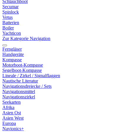
Schlauchboot
Secumar
Spinlock
Vetus
Batterien
Boiler
Yachticon
Zur Kategorie Navigation
Ferngläser
Handgeräte
Kompasse
Motorboot-Kompasse
Segelboot-Kompasse
Lineale / Zirkel / Signalflaggen
Nautische Literatur
Navigationsdreiecke / Sets
Navigationsmittel
Navigationszirkel
Seekarten
Afrika
Asien Ost
Asien West
Europa
Navionics+