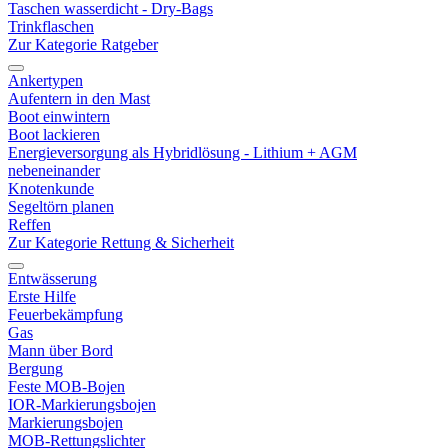
Taschen wasserdicht - Dry-Bags
Trinkflaschen
Zur Kategorie Ratgeber
Ankertypen
Aufentern in den Mast
Boot einwintern
Boot lackieren
Energieversorgung als Hybridlösung - Lithium + AGM
nebeneinander
Knotenkunde
Segeltörn planen
Reffen
Zur Kategorie Rettung & Sicherheit
Entwässerung
Erste Hilfe
Feuerbekämpfung
Gas
Mann über Bord
Bergung
Feste MOB-Bojen
IOR-Markierungsbojen
Markierungsbojen
MOB-Rettungslichter