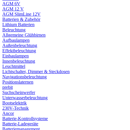
AGM 6V
AGM 12 V
AGM SlimLine 12V
Batterien & Zubehör
Lithium Batterien
Beleuchtung
Allgemeine Glühbirnen
Aufbaulampen
Außenbeleuchtung
Effektbeleuchtung
Einbaulampen
Innenbeleuchtung
Leuchtmittel
Lichtschalter, Dimmer & Steckdosen
Navigationsbeleuchtung
Positionslaternen
prebit
Suchscheinwerfer
Unterwasserbeleuchtung
Bootselektrik
230V-Technik
Ancor
Batterie-Kontrollsysteme
Batterie-Ladegeräte
Batteriemanagement