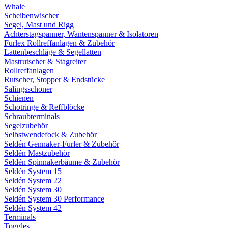
Whale
Scheibenwischer
Segel, Mast und Rigg
Achterstagspanner, Wantenspanner & Isolatoren
Furlex Rollreffanlagen & Zubehör
Lattenbeschläge & Segellatten
Mastrutscher & Stagreiter
Rollreffanlagen
Rutscher, Stopper & Endstücke
Salingsschoner
Schienen
Schotringe & Reffblöcke
Schraubterminals
Segelzubehör
Selbstwendefock & Zubehör
Seldén Gennaker-Furler & Zubehör
Seldén Mastzubehör
Seldén Spinnakerbäume & Zubehör
Seldén System 15
Seldén System 22
Seldén System 30
Seldén System 30 Performance
Seldén System 42
Terminals
Toggles