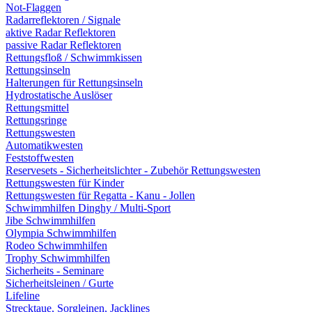
Not-Flaggen
Radarreflektoren / Signale
aktive Radar Reflektoren
passive Radar Reflektoren
Rettungsfloß / Schwimmkissen
Rettungsinseln
Halterungen für Rettungsinseln
Hydrostatische Auslöser
Rettungsmittel
Rettungsringe
Rettungswesten
Automatikwesten
Feststoffwesten
Reservesets - Sicherheitslichter - Zubehör Rettungswesten
Rettungswesten für Kinder
Rettungswesten für Regatta - Kanu - Jollen
Schwimmhilfen Dinghy / Multi-Sport
Jibe Schwimmhilfen
Olympia Schwimmhilfen
Rodeo Schwimmhilfen
Trophy Schwimmhilfen
Sicherheits - Seminare
Sicherheitsleinen / Gurte
Lifeline
Strecktaue, Sorgleinen, Jacklines