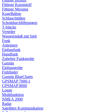
Fittinge Bronze
Fittinge Kunststoff
Fittinge Messing
Kugelhähne
Schlauchtüllen
Schottdurchführungen
T-Stücke
Verteiler
Wassereinlaß mit Sieb
Funk
Antennen
Einbaufunk
Handfunk
Zubehör Funkgeräte
Garmin
Einbaugeräte
Fishfinder
Garmin BlueCharts
GPSMAP 7000-1
GPSMAP 8000
Logge
Multifunktion
NMEA 2000
Radar
Satelliten Kommunikation