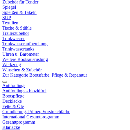
Zubehör für Tender
Spiegel
Spleißen & Takeln
SUP
Textilien
Tische & Stühle
Trailerzubehör
Trinkwasser
Trinkwasseraufbereitung
Trinkwassertanks
Uhren u. Barometer
Weitere Bootsausrüstung
Werkzeug
Winschen & Zubehör
Zur Kategorie Bootsfarbe, Pflege & Reparatur
Antifoulings
Antifoulings - biozidfrei
Bootspflege
Decklacke
Fette & Öle
Grundierung, Primer, Vorstreichfarbe
International Gesamtprogramm
Gesamtprogramm
Klarlacke