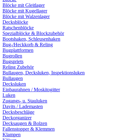
Blöcke mit Gleitlager
Blöcke mit Kugellager
Blöcke mit Walzenlager
Decksblöcke
Ratschenblöcke
Spezialblöcke & Blockzubehör
Bootshaken, Schleusenhaken
Bug-/Heckkorb & Reling
Bugplattformen
Bugrollen
Bugspriets
Reling Zubehör
Bullaugen, Decksluken, Inspektionsluken
Bullaugen
Decksluken
Einbaurahnen / Moskitogitter
Luken
Zugangs- u. Stauluken
Davits / Lademasten
Decksbeschläge
Deckorganizer
Decksaugen & Bolzen
Fallenstopper & Klemmen
Klampen