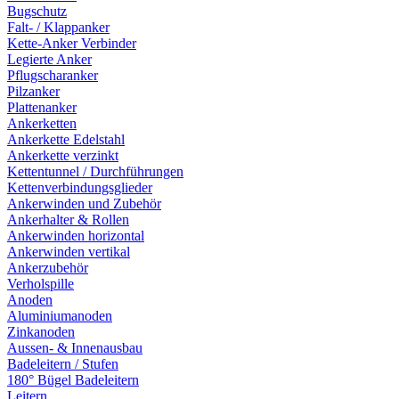
Bugschutz
Falt- / Klappanker
Kette-Anker Verbinder
Legierte Anker
Pflugscharanker
Pilzanker
Plattenanker
Ankerketten
Ankerkette Edelstahl
Ankerkette verzinkt
Kettentunnel / Durchführungen
Kettenverbindungsglieder
Ankerwinden und Zubehör
Ankerhalter & Rollen
Ankerwinden horizontal
Ankerwinden vertikal
Ankerzubehör
Verholspille
Anoden
Aluminiumanoden
Zinkanoden
Aussen- & Innenausbau
Badeleitern / Stufen
180° Bügel Badeleitern
Leitern