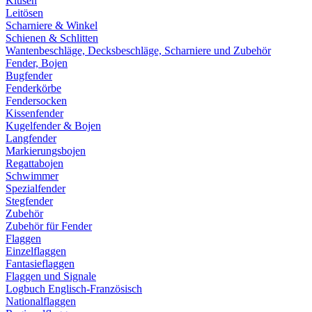
Klüsen
Leitösen
Scharniere & Winkel
Schienen & Schlitten
Wantenbeschläge, Decksbeschläge, Scharniere und Zubehör
Fender, Bojen
Bugfender
Fenderkörbe
Fendersocken
Kissenfender
Kugelfender & Bojen
Langfender
Markierungsbojen
Regattabojen
Schwimmer
Spezialfender
Stegfender
Zubehör
Zubehör für Fender
Flaggen
Einzelflaggen
Fantasieflaggen
Flaggen und Signale
Logbuch Englisch-Französisch
Nationalflaggen