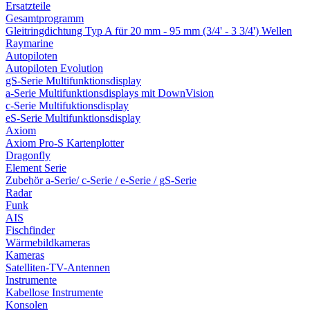
Ersatzteile
Gesamtprogramm
Gleitringdichtung Typ A für 20 mm - 95 mm (3/4' - 3 3/4') Wellen
Raymarine
Autopiloten
Autopiloten Evolution
gS-Serie Multifunktionsdisplay
a-Serie Multifunktionsdisplays mit DownVision
c-Serie Multifuktionsdisplay
eS-Serie Multifunktionsdisplay
Axiom
Axiom Pro-S Kartenplotter
Dragonfly
Element Serie
Zubehör a-Serie/ c-Serie / e-Serie / gS-Serie
Radar
Funk
AIS
Fischfinder
Wärmebildkameras
Kameras
Satelliten-TV-Antennen
Instrumente
Kabellose Instrumente
Konsolen