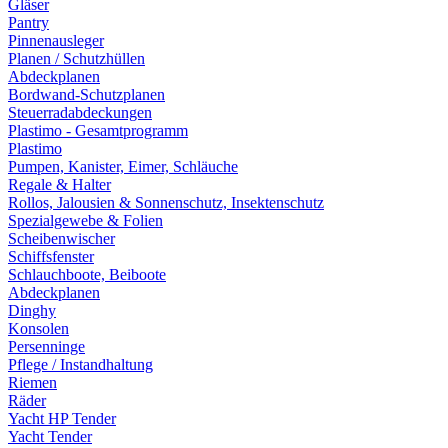
Gläser
Pantry
Pinnenausleger
Planen / Schutzhüllen
Abdeckplanen
Bordwand-Schutzplanen
Steuerradabdeckungen
Plastimo - Gesamtprogramm
Plastimo
Pumpen, Kanister, Eimer, Schläuche
Regale & Halter
Rollos, Jalousien & Sonnenschutz, Insektenschutz
Spezialgewebe & Folien
Scheibenwischer
Schiffsfenster
Schlauchboote, Beiboote
Abdeckplanen
Dinghy
Konsolen
Persenninge
Pflege / Instandhaltung
Riemen
Räder
Yacht HP Tender
Yacht Tender