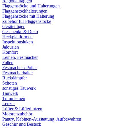
Regionalflaggen
Flaggenstöcke und Halterungen
Flaggenstockhalterungen
Flaggenstöcke mit Halterung
Zubehör für Flaggenstöcke
Geräteträger
Geschenke & Deko
Heckplattformen
Inspektionsluken
Jalousien
Komfort
Leinen, Festmacher
Fallen
Festmacher / Poller
Festmacherhalter
Ruckdämpfer
Schoten
sonstiges Tauwerk
Tauwerk
Trimmleinen
Lenzer
Lüfter & Lüfterhutzen
Motorenzubehör
Pantry, Kabinen-Ausstattung, Aufbewahren
Geschirr und Besteck