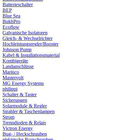
Batterieschalter
BEP
Blue Sea
BukhPro
Ecoflow
Galvanische Isolatoren
Gleich- & Wechselrichter
Hochleistungsregler/Booster
Johnson Pump
Kabel & Installationsmaterial
Kombigeräte
Landanschlüsse
Marinco
Mastervolt
MG Energy Systems
philippi
Schalter & Taster
Sicherungen
Solarmodule & Regler
Strahler & Taschenlampen
Strom
Trenndioden & Relais
Victron Energy
Bug- / Heckschrauben
elektrische Bugschrauben