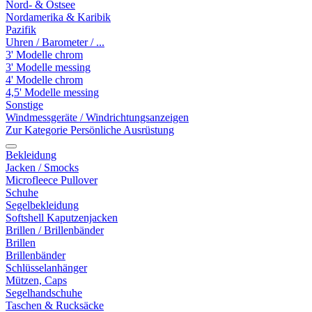
Nord- & Ostsee
Nordamerika & Karibik
Pazifik
Uhren / Barometer / ...
3' Modelle chrom
3' Modelle messing
4' Modelle chrom
4,5' Modelle messing
Sonstige
Windmessgeräte / Windrichtungsanzeigen
Zur Kategorie Persönliche Ausrüstung
Bekleidung
Jacken / Smocks
Microfleece Pullover
Schuhe
Segelbekleidung
Softshell Kaputzenjacken
Brillen / Brillenbänder
Brillen
Brillenbänder
Schlüsselanhänger
Mützen, Caps
Segelhandschuhe
Taschen & Rucksäcke