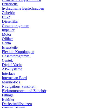
Ersatzteile
hydraulische Bugschrauben
Zubehör
Bukh
Dieselfilter
Gesamtprogramm
Impeller
Motor
Ölfilter
Centa
Ersatzteile
Flexible Kupplungen
Gesamtprogramm
Centek
Digital Yacht
AIS-Systeme
Interface
Internet an Bord
Marine-Pc's
Navigations-Sensoren
Elektromotoren und Zubehör
Fittinge
Belüfter
Deckseinfüllstutzen