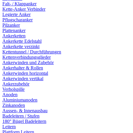
Falt- / Klappanker
Kette-Anker Verbinder
Legierte Anker
Pflugscharanker
Pilzanker
Plattenanker
Ankerketten
Ankerkette Edelstahl
Ankerkette verzinkt
Kettentunnel / Durchführungen
Kettenverbindungsglieder
Ankerwinden und Zubehör
Ankerhalter & Rollen
Ankerwinden horizontal
Ankerwinden vertikal
Ankerzubehör
Verholspille
Anoden
Aluminiumanoden
Zinkanoden
Aussen- & Innenausbau
Badeleitern / Stufen
180° Bügel Badeleitern
Leitern
Plattform Leitern