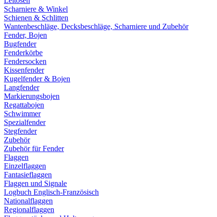
Leitösen
Scharniere & Winkel
Schienen & Schlitten
Wantenbeschläge, Decksbeschläge, Scharniere und Zubehör
Fender, Bojen
Bugfender
Fenderkörbe
Fendersocken
Kissenfender
Kugelfender & Bojen
Langfender
Markierungsbojen
Regattabojen
Schwimmer
Spezialfender
Stegfender
Zubehör
Zubehör für Fender
Flaggen
Einzelflaggen
Fantasieflaggen
Flaggen und Signale
Logbuch Englisch-Französisch
Nationalflaggen
Regionalflaggen