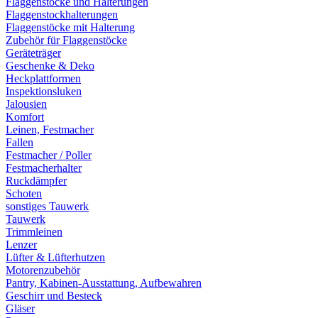
Flaggenstöcke und Halterungen
Flaggenstockhalterungen
Flaggenstöcke mit Halterung
Zubehör für Flaggenstöcke
Geräteträger
Geschenke & Deko
Heckplattformen
Inspektionsluken
Jalousien
Komfort
Leinen, Festmacher
Fallen
Festmacher / Poller
Festmacherhalter
Ruckdämpfer
Schoten
sonstiges Tauwerk
Tauwerk
Trimmleinen
Lenzer
Lüfter & Lüfterhutzen
Motorenzubehör
Pantry, Kabinen-Ausstattung, Aufbewahren
Geschirr und Besteck
Gläser