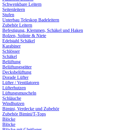
Schwenkbare Leitern
Seitenleitern
Stufen
Unterbau Teleskop Badeleitern
Zubehör Leitern
Befestigung, Klemmen, Schäkel und Haken
Bolzen, Splinte & Niete
Edelstahl Schäkel
Karabiner
Schlösser
Schäkel
Belüftung
Belüftungsgitter
Decksbelüftung
Dorade Lüfter
Lüfter / Ventilatoren
Lüfterhutzen
Lüftungsmuscheln
Schläuche
Windhutzen
Bimini, Verdecke und Zubehör
Zubehör Bimini/T-Tops
Blöcke
Blöcke
Blöcke mit Gleitlager