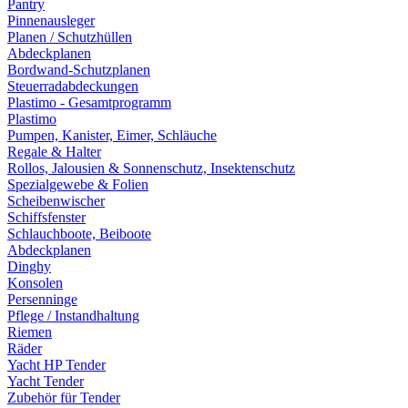
Pantry
Pinnenausleger
Planen / Schutzhüllen
Abdeckplanen
Bordwand-Schutzplanen
Steuerradabdeckungen
Plastimo - Gesamtprogramm
Plastimo
Pumpen, Kanister, Eimer, Schläuche
Regale & Halter
Rollos, Jalousien & Sonnenschutz, Insektenschutz
Spezialgewebe & Folien
Scheibenwischer
Schiffsfenster
Schlauchboote, Beiboote
Abdeckplanen
Dinghy
Konsolen
Persenninge
Pflege / Instandhaltung
Riemen
Räder
Yacht HP Tender
Yacht Tender
Zubehör für Tender