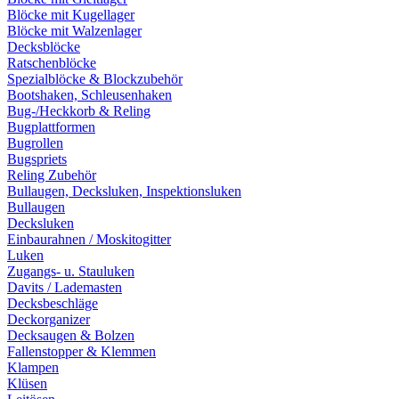
Blöcke mit Kugellager
Blöcke mit Walzenlager
Decksblöcke
Ratschenblöcke
Spezialblöcke & Blockzubehör
Bootshaken, Schleusenhaken
Bug-/Heckkorb & Reling
Bugplattformen
Bugrollen
Bugspriets
Reling Zubehör
Bullaugen, Decksluken, Inspektionsluken
Bullaugen
Decksluken
Einbaurahnen / Moskitogitter
Luken
Zugangs- u. Stauluken
Davits / Lademasten
Decksbeschläge
Deckorganizer
Decksaugen & Bolzen
Fallenstopper & Klemmen
Klampen
Klüsen