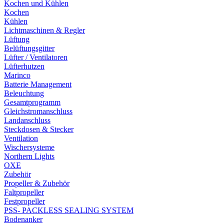
Kochen und Kühlen
Kochen
Kühlen
Lichtmaschinen & Regler
Lüftung
Belüftungsgitter
Lüfter / Ventilatoren
Lüfterhutzen
Marinco
Batterie Management
Beleuchtung
Gesamtprogramm
Gleichstromanschluss
Landanschluss
Steckdosen & Stecker
Ventilation
Wischersysteme
Northern Lights
OXE
Zubehör
Propeller & Zubehör
Faltpropeller
Festpropeller
PSS- PACKLESS SEALING SYSTEM
Bodenanker