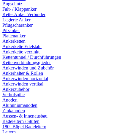
Bugschutz
Falt- / Klappanker
Kette-Anker Verbinder
Legierte Anker
Pflugscharanker
Pilzanker
Plattenanker
Ankerketten
Ankerkette Edelstahl
Ankerkette verzinkt
Kettentunnel / Durchführungen
Kettenverbindungsglieder
Ankerwinden und Zubehör
Ankerhalter & Rollen
Ankerwinden horizontal
Ankerwinden vertikal
Ankerzubehör
Verholspille
Anoden
Aluminiumanoden
Zinkanoden
Aussen- & Innenausbau
Badeleitern / Stufen
180° Bügel Badeleitern
Leitern