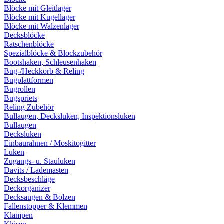
Blöcke mit Gleitlager
Blöcke mit Kugellager
Blöcke mit Walzenlager
Decksblöcke
Ratschenblöcke
Spezialblöcke & Blockzubehör
Bootshaken, Schleusenhaken
Bug-/Heckkorb & Reling
Bugplattformen
Bugrollen
Bugspriets
Reling Zubehör
Bullaugen, Decksluken, Inspektionsluken
Bullaugen
Decksluken
Einbaurahnen / Moskitogitter
Luken
Zugangs- u. Stauluken
Davits / Lademasten
Decksbeschläge
Deckorganizer
Decksaugen & Bolzen
Fallenstopper & Klemmen
Klampen