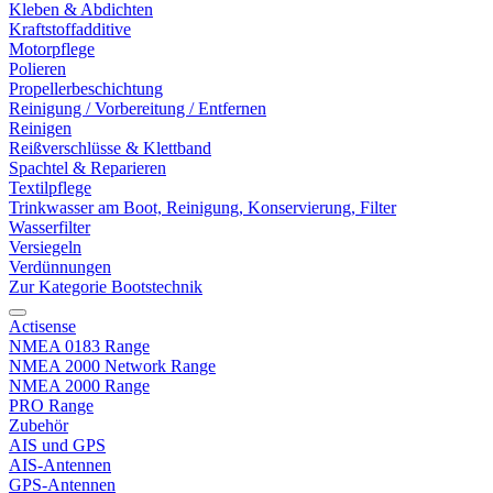
Kleben & Abdichten
Kraftstoffadditive
Motorpflege
Polieren
Propellerbeschichtung
Reinigung / Vorbereitung / Entfernen
Reinigen
Reißverschlüsse & Klettband
Spachtel & Reparieren
Textilpflege
Trinkwasser am Boot, Reinigung, Konservierung, Filter
Wasserfilter
Versiegeln
Verdünnungen
Zur Kategorie Bootstechnik
Actisense
NMEA 0183 Range
NMEA 2000 Network Range
NMEA 2000 Range
PRO Range
Zubehör
AIS und GPS
AIS-Antennen
GPS-Antennen