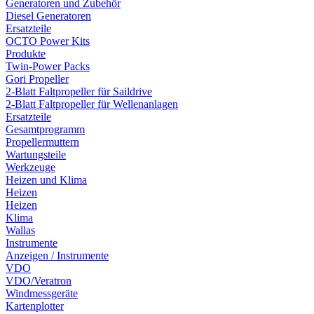
Generatoren und Zubehör
Diesel Generatoren
Ersatzteile
OCTO Power Kits
Produkte
Twin-Power Packs
Gori Propeller
2-Blatt Faltpropeller für Saildrive
2-Blatt Faltpropeller für Wellenanlagen
Ersatzteile
Gesamtprogramm
Propellermuttern
Wartungsteile
Werkzeuge
Heizen und Klima
Heizen
Heizen
Klima
Wallas
Instrumente
Anzeigen / Instrumente
VDO
VDO/Veratron
Windmessgeräte
Kartenplotter