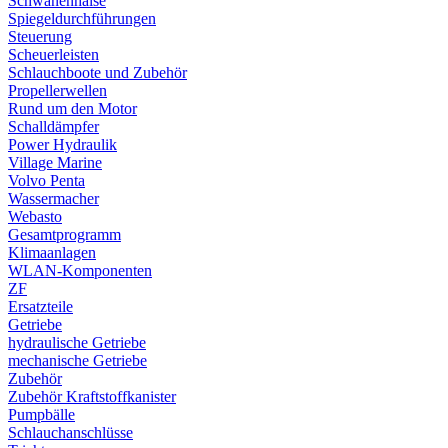
Schwanenhälse
Spiegeldurchführungen
Steuerung
Scheuerleisten
Schlauchboote und Zubehör
Propellerwellen
Rund um den Motor
Schalldämpfer
Power Hydraulik
Village Marine
Volvo Penta
Wassermacher
Webasto
Gesamtprogramm
Klimaanlagen
WLAN-Komponenten
ZF
Ersatzteile
Getriebe
hydraulische Getriebe
mechanische Getriebe
Zubehör
Zubehör Kraftstoffkanister
Pumpbälle
Schlauchanschlüsse