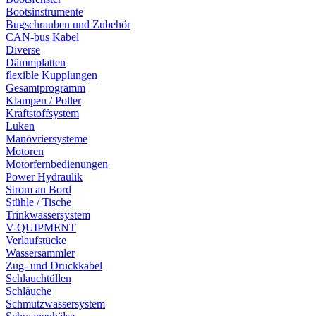
Bootsinstrumente
Bugschrauben und Zubehör
CAN-bus Kabel
Diverse
Dämmplatten
flexible Kupplungen
Gesamtprogramm
Klampen / Poller
Kraftstoffsystem
Luken
Manövriersysteme
Motoren
Motorfernbedienungen
Power Hydraulik
Strom an Bord
Stühle / Tische
Trinkwassersystem
V-QUIPMENT
Verlaufstücke
Wassersammler
Zug- und Druckkabel
Schlauchtüllen
Schläuche
Schmutzwassersystem