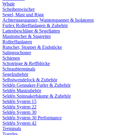
Whale
Scheibenwischer
Segel, Mast und Rigg
Achterstagspanner, Wantenspanner & Isolatoren
Furlex Rollreffanlagen & Zubehör
Lattenbeschläge & Segellatten
Mastrutscher & Stagreiter
Rollreffanlagen
Rutscher, Stopper & Endstücke
Salingsschoner
Schienen
Schotringe & Reffblöcke
Schraubterminals
Segelzubehör
Selbstwendefock & Zubehör
Seldén Gennaker-Furler & Zubehör
Seldén Mastzubehör
Seldén Spinnakerbäume & Zubehör
Seldén System 15
Seldén System 22
Seldén System 30
Seldén System 30 Performance
Seldén System 42
Terminals
Toggles