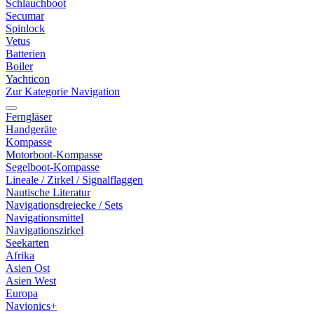
Schlauchboot
Secumar
Spinlock
Vetus
Batterien
Boiler
Yachticon
Zur Kategorie Navigation
Ferngläser
Handgeräte
Kompasse
Motorboot-Kompasse
Segelboot-Kompasse
Lineale / Zirkel / Signalflaggen
Nautische Literatur
Navigationsdreiecke / Sets
Navigationsmittel
Navigationszirkel
Seekarten
Afrika
Asien Ost
Asien West
Europa
Navionics+