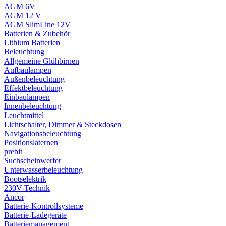
AGM 6V
AGM 12 V
AGM SlimLine 12V
Batterien & Zubehör
Lithium Batterien
Beleuchtung
Allgemeine Glühbirnen
Aufbaulampen
Außenbeleuchtung
Effektbeleuchtung
Einbaulampen
Innenbeleuchtung
Leuchtmittel
Lichtschalter, Dimmer & Steckdosen
Navigationsbeleuchtung
Positionslaternen
prebit
Suchscheinwerfer
Unterwasserbeleuchtung
Bootselektrik
230V-Technik
Ancor
Batterie-Kontrollsysteme
Batterie-Ladegeräte
Batteriemanagement