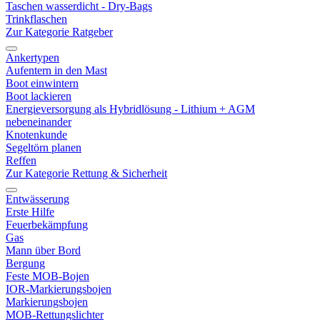
Taschen wasserdicht - Dry-Bags
Trinkflaschen
Zur Kategorie Ratgeber
Ankertypen
Aufentern in den Mast
Boot einwintern
Boot lackieren
Energieversorgung als Hybridlösung - Lithium + AGM
nebeneinander
Knotenkunde
Segeltörn planen
Reffen
Zur Kategorie Rettung & Sicherheit
Entwässerung
Erste Hilfe
Feuerbekämpfung
Gas
Mann über Bord
Bergung
Feste MOB-Bojen
IOR-Markierungsbojen
Markierungsbojen
MOB-Rettungslichter