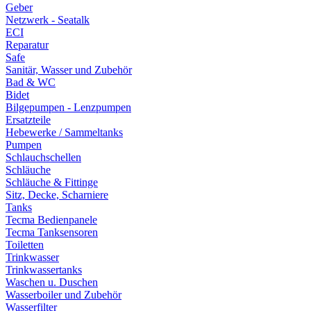
Geber
Netzwerk - Seatalk
ECI
Reparatur
Safe
Sanitär, Wasser und Zubehör
Bad & WC
Bidet
Bilgepumpen - Lenzpumpen
Ersatzteile
Hebewerke / Sammeltanks
Pumpen
Schlauchschellen
Schläuche
Schläuche & Fittinge
Sitz, Decke, Scharniere
Tanks
Tecma Bedienpanele
Tecma Tanksensoren
Toiletten
Trinkwasser
Trinkwassertanks
Waschen u. Duschen
Wasserboiler und Zubehör
Wasserfilter