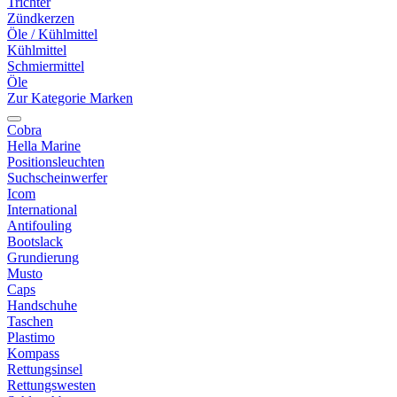
Trichter
Zündkerzen
Öle / Kühlmittel
Kühlmittel
Schmiermittel
Öle
Zur Kategorie Marken
Cobra
Hella Marine
Positionsleuchten
Suchscheinwerfer
Icom
International
Antifouling
Bootslack
Grundierung
Musto
Caps
Handschuhe
Taschen
Plastimo
Kompass
Rettungsinsel
Rettungswesten