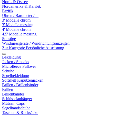
Nord- & Ostsee
Nordamerika & Karibik
Pazifik
Uhren / Barometer / ...
3' Modelle chrom
3' Modelle messing
4' Modelle chrom
4,5' Modelle messing
Sonstige
Windmessgeräte / Windrichtungsanzeigen
Zur Kategorie Persönliche Ausrüstung
Bekleidung
Jacken / Smocks
Microfleece Pullover
Schuhe
Segelbekleidung
Softshell Kaputzenjacken
Brillen / Brillenbänder
Brillen
Brillenbänder
Schlüsselanhänger
Mützen, Caps
Segelhandschuhe
Taschen & Rucksäcke