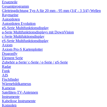
Ersatzteile
Gesamtprogramm
Gleitringdichtung Typ A für 20 mm - 95 mm (3/4' - 3 3/4') Wellen
Raymarine
Autopiloten
Autopiloten Evolution
gS-Serie Multifunktionsdisplay
a-Serie Multifunktionsdisplays mit DownVision
c-Serie Multifuktionsdisplay
eS-Serie Multifunktionsdisplay
Axiom
Axiom Pro-S Kartenplotter
Dragonfly
Element Serie
Zubehör a-Serie/ c-Serie / e-Serie / gS-Serie
Radar
Funk
AIS
Fischfinder
Wärmebildkameras
Kameras
Satelliten-TV-Antennen
Instrumente
Kabellose Instrumente
Konsolen