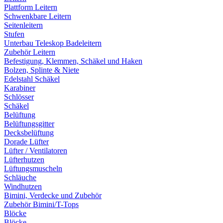
Plattform Leitern
Schwenkbare Leitern
Seitenleitern
Stufen
Unterbau Teleskop Badeleitern
Zubehör Leitern
Befestigung, Klemmen, Schäkel und Haken
Bolzen, Splinte & Niete
Edelstahl Schäkel
Karabiner
Schlösser
Schäkel
Belüftung
Belüftungsgitter
Decksbelüftung
Dorade Lüfter
Lüfter / Ventilatoren
Lüfterhutzen
Lüftungsmuscheln
Schläuche
Windhutzen
Bimini, Verdecke und Zubehör
Zubehör Bimini/T-Tops
Blöcke
Blöcke