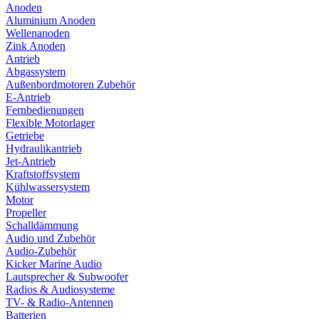
Anoden
Aluminium Anoden
Wellenanoden
Zink Anoden
Antrieb
Abgassystem
Außenbordmotoren Zubehör
E-Antrieb
Fernbedienungen
Flexible Motorlager
Getriebe
Hydraulikantrieb
Jet-Antrieb
Kraftstoffsystem
Kühlwassersystem
Motor
Propeller
Schalldämmung
Audio und Zubehör
Audio-Zubehör
Kicker Marine Audio
Lautsprecher & Subwoofer
Radios & Audiosysteme
TV- & Radio-Antennen
Batterien