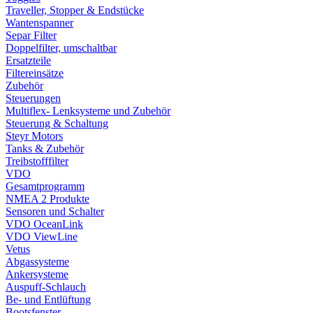
Traveller, Stopper & Endstücke
Wantenspanner
Separ Filter
Doppelfilter, umschaltbar
Ersatzteile
Filtereinsätze
Zubehör
Steuerungen
Multiflex- Lenksysteme und Zubehör
Steuerung & Schaltung
Steyr Motors
Tanks & Zubehör
Treibstofffilter
VDO
Gesamtprogramm
NMEA 2 Produkte
Sensoren und Schalter
VDO OceanLink
VDO ViewLine
Vetus
Abgassysteme
Ankersysteme
Auspuff-Schlauch
Be- und Entlüftung
Bootsfenster