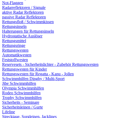
Not-Flaggen
Radarreflektoren / Signale
aktive Radar Reflektoren
passive Radar Reflektoren
Rettungsfloß / Schwimmkissen
Rettungsinseln
Halterungen für Rettungsinseln
Hydrostatische Auslöser
Rettungsmittel
Rettungsringe
Rettungswesten
Automatikwesten
Feststoffwesten
Reservesets - Sicherheitslichter - Zubehör Rettungswesten
Rettungswesten für Kinder
Rettungswesten für Regatta - Kanu - Jollen
Schwimmhilfen Dinghy / Multi-Sport
Jibe Schwimmhilfen
Olympia Schwimmhilfen
Rodeo Schwimmhilfen
Trophy Schwimmhilfen
Sicherheits - Seminare
Sicherheitsleinen / Gurte
Lifeline
Strecktaue, Sorgleinen, Jacklines