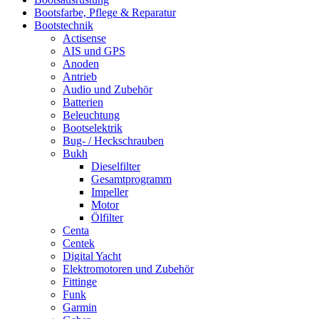
Bootsfarbe, Pflege & Reparatur
Bootstechnik
Actisense
AIS und GPS
Anoden
Antrieb
Audio und Zubehör
Batterien
Beleuchtung
Bootselektrik
Bug- / Heckschrauben
Bukh
Dieselfilter
Gesamtprogramm
Impeller
Motor
Ölfilter
Centa
Centek
Digital Yacht
Elektromotoren und Zubehör
Fittinge
Funk
Garmin