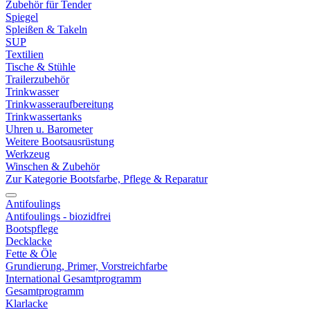
Zubehör für Tender
Spiegel
Spleißen & Takeln
SUP
Textilien
Tische & Stühle
Trailerzubehör
Trinkwasser
Trinkwasseraufbereitung
Trinkwassertanks
Uhren u. Barometer
Weitere Bootsausrüstung
Werkzeug
Winschen & Zubehör
Zur Kategorie Bootsfarbe, Pflege & Reparatur
Antifoulings
Antifoulings - biozidfrei
Bootspflege
Decklacke
Fette & Öle
Grundierung, Primer, Vorstreichfarbe
International Gesamtprogramm
Gesamtprogramm
Klarlacke