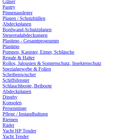
Gläser
Pantry
Pinnenausleger
Planen / Schutzhüllen
Abdeckplanen
Bordwand-Schutzplanen
Steuerradabdeckungen
Plastimo - Gesamtprogramm
Plastimo
Pumpen, Kanister, Eimer, Schläuche
Regale & Halter
Rollos, Jalousien & Sonnenschutz, Insektenschutz
Spezialgewebe & Folien
Scheibenwischer
Schiffsfenster
Schlauchboote, Beiboote
Abdeckplanen
Dinghy
Konsolen
Persenninge
Pflege / Instandhaltung
Riemen
Räder
Yacht HP Tender
Yacht Tender