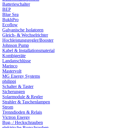
Batterieschalter
BEP
Blue Sea
BukhPro
Ecoflow
Galvanische Isolatoren
Gleich- & Wechselrichter
Hochleistungsregler/Booster
Johnson Pump
Kabel & Installationsmaterial
Kombigeräte
Landanschlüsse
Marinco
Mastervolt
MG Energy Systems
philippi
Schalter & Taster
Sicherungen
Solarmodule & Regler
Strahler & Taschenlampen
Strom
Trenndioden & Relais
Victron Energy
Bug- / Heckschrauben
elektrische Bugschrauben