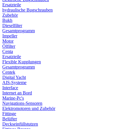
Ersatzteile
hydraulische Bugschrauben
Zubehör
Bukh
Dieselfilter
Gesamtprogramm
Impeller
Motor
Ölfilter
Centa
Ersatzteile
Flexible Kupplungen
Gesamtprogramm
Centek
Digital Yacht
AIS-Systeme
Interface
Internet an Bord
Marine-Pc's
Navigations-Sensoren
Elektromotoren und Zubehör
Fittinge
Belüfter
Deckseinfüllstutzen