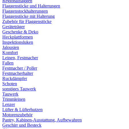
Regionalflaggen
Flaggenstöcke und Halterungen
Flaggenstockhalterungen
Flaggenstöcke mit Halterung
Zubehör für Flaggenstöcke
Geräteträger
Geschenke & Deko
Heckplattformen
Inspektionsluken
Jalousien
Komfort
Leinen, Festmacher
Fallen
Festmacher / Poller
Festmacherhalter
Ruckdämpfer
Schoten
sonstiges Tauwerk
Tauwerk
Trimmleinen
Lenzer
Lüfter & Lüfterhutzen
Motorenzubehör
Pantry, Kabinen-Ausstattung, Aufbewahren
Geschirr und Besteck