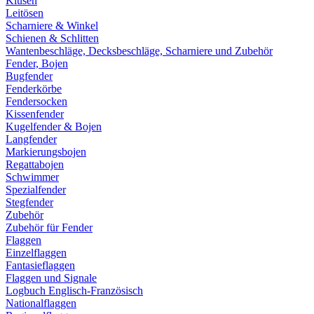
Klüsen
Leitösen
Scharniere & Winkel
Schienen & Schlitten
Wantenbeschläge, Decksbeschläge, Scharniere und Zubehör
Fender, Bojen
Bugfender
Fenderkörbe
Fendersocken
Kissenfender
Kugelfender & Bojen
Langfender
Markierungsbojen
Regattabojen
Schwimmer
Spezialfender
Stegfender
Zubehör
Zubehör für Fender
Flaggen
Einzelflaggen
Fantasieflaggen
Flaggen und Signale
Logbuch Englisch-Französisch
Nationalflaggen