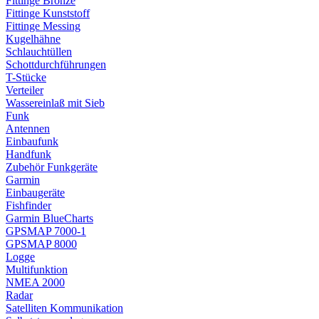
Fittinge Bronze
Fittinge Kunststoff
Fittinge Messing
Kugelhähne
Schlauchtüllen
Schottdurchführungen
T-Stücke
Verteiler
Wassereinlaß mit Sieb
Funk
Antennen
Einbaufunk
Handfunk
Zubehör Funkgeräte
Garmin
Einbaugeräte
Fishfinder
Garmin BlueCharts
GPSMAP 7000-1
GPSMAP 8000
Logge
Multifunktion
NMEA 2000
Radar
Satelliten Kommunikation