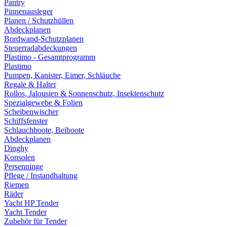
Pantry
Pinnenausleger
Planen / Schutzhüllen
Abdeckplanen
Bordwand-Schutzplanen
Steuerradabdeckungen
Plastimo - Gesamtprogramm
Plastimo
Pumpen, Kanister, Eimer, Schläuche
Regale & Halter
Rollos, Jalousien & Sonnenschutz, Insektenschutz
Spezialgewebe & Folien
Scheibenwischer
Schiffsfenster
Schlauchboote, Beiboote
Abdeckplanen
Dinghy
Konsolen
Persenninge
Pflege / Instandhaltung
Riemen
Räder
Yacht HP Tender
Yacht Tender
Zubehör für Tender