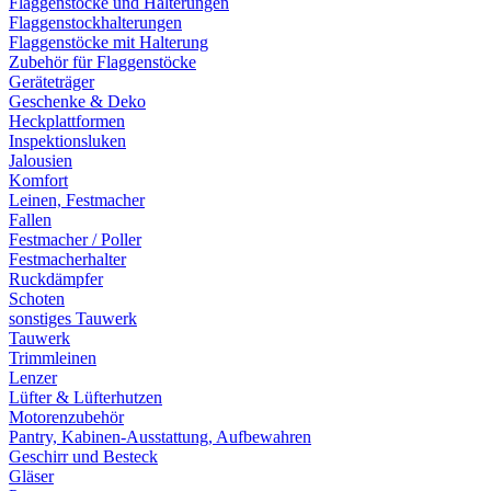
Flaggenstöcke und Halterungen
Flaggenstockhalterungen
Flaggenstöcke mit Halterung
Zubehör für Flaggenstöcke
Geräteträger
Geschenke & Deko
Heckplattformen
Inspektionsluken
Jalousien
Komfort
Leinen, Festmacher
Fallen
Festmacher / Poller
Festmacherhalter
Ruckdämpfer
Schoten
sonstiges Tauwerk
Tauwerk
Trimmleinen
Lenzer
Lüfter & Lüfterhutzen
Motorenzubehör
Pantry, Kabinen-Ausstattung, Aufbewahren
Geschirr und Besteck
Gläser