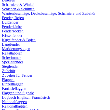
Leitösen
Scharniere & Winkel
Schienen & Schlitten
Wantenbeschläge, Decksbeschläge, Scharniere und Zubehör
Fender, Bojen
Bugfender
Fenderkörbe
Fendersocken
Kissenfender
Kugelfender & Bojen
Langfender
Markierungsbojen
Regattabojen
Schwimmer
Spezialfender
Stegfender
Zubehör
Zubehör für Fender
Flaggen
Einzelflaggen
Fantasieflaggen
Flaggen und Signale
Logbuch Englisch-Französisch
Nationalflaggen
Regionalflaggen