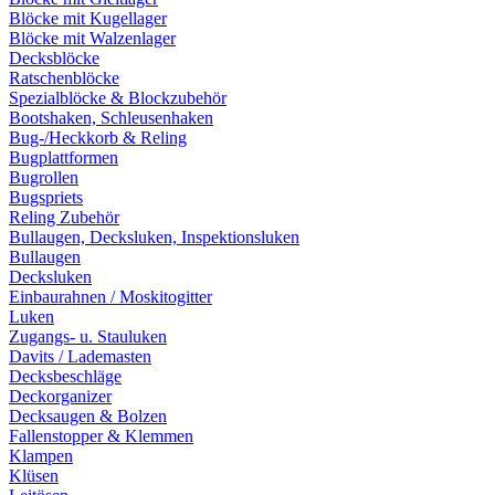
Blöcke mit Kugellager
Blöcke mit Walzenlager
Decksblöcke
Ratschenblöcke
Spezialblöcke & Blockzubehör
Bootshaken, Schleusenhaken
Bug-/Heckkorb & Reling
Bugplattformen
Bugrollen
Bugspriets
Reling Zubehör
Bullaugen, Decksluken, Inspektionsluken
Bullaugen
Decksluken
Einbaurahnen / Moskitogitter
Luken
Zugangs- u. Stauluken
Davits / Lademasten
Decksbeschläge
Deckorganizer
Decksaugen & Bolzen
Fallenstopper & Klemmen
Klampen
Klüsen