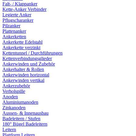
Falt- / Klappanker
Kette-Anker Verbinder
Legierte Anker
Pflugscharanker
Pilzanker
Plattenanker
Ankerketten
Ankerkette Edelstahl
Ankerkette verzinkt
Kettentunnel / Durchführungen
Kettenverbindungsglieder
Ankerwinden und Zubehör
Ankerhalter & Rollen
Ankerwinden horizontal
Ankerwinden vertikal
Ankerzubehör
Verholspille
Anoden
Aluminiumanoden
Zinkanoden
Aussen- & Innenausbau
Badeleitern / Stufen
180° Bügel Badeleitern
Leitern
Plattform Leitern