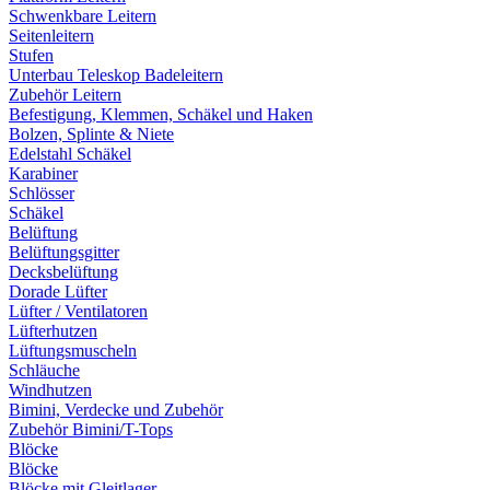
Schwenkbare Leitern
Seitenleitern
Stufen
Unterbau Teleskop Badeleitern
Zubehör Leitern
Befestigung, Klemmen, Schäkel und Haken
Bolzen, Splinte & Niete
Edelstahl Schäkel
Karabiner
Schlösser
Schäkel
Belüftung
Belüftungsgitter
Decksbelüftung
Dorade Lüfter
Lüfter / Ventilatoren
Lüfterhutzen
Lüftungsmuscheln
Schläuche
Windhutzen
Bimini, Verdecke und Zubehör
Zubehör Bimini/T-Tops
Blöcke
Blöcke
Blöcke mit Gleitlager