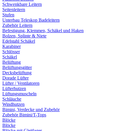
Schwenkbare Leitern
Seitenleitern
Stufen
Unterbau Teleskop Badeleitern
Zubehör Leitern
Befestigung, Klemmen, Schäkel und Haken
Bolzen, Splinte & Niete
Edelstahl Schäkel
Karabiner
Schlösser
Schäkel
Belüftung
Belüftungsgitter
Decksbelüftung
Dorade Lüfter
Lüfter / Ventilatoren
Lüfterhutzen
Lüftungsmuscheln
Schläuche
Windhutzen
Bimini, Verdecke und Zubehör
Zubehör Bimini/T-Tops
Blöcke
Blöcke
Blöcke mit Gleitlager