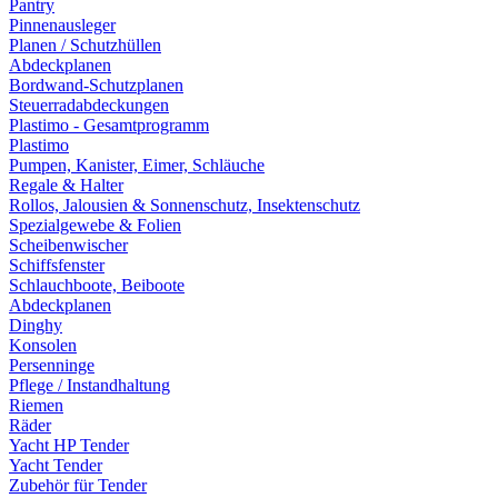
Pantry
Pinnenausleger
Planen / Schutzhüllen
Abdeckplanen
Bordwand-Schutzplanen
Steuerradabdeckungen
Plastimo - Gesamtprogramm
Plastimo
Pumpen, Kanister, Eimer, Schläuche
Regale & Halter
Rollos, Jalousien & Sonnenschutz, Insektenschutz
Spezialgewebe & Folien
Scheibenwischer
Schiffsfenster
Schlauchboote, Beiboote
Abdeckplanen
Dinghy
Konsolen
Persenninge
Pflege / Instandhaltung
Riemen
Räder
Yacht HP Tender
Yacht Tender
Zubehör für Tender