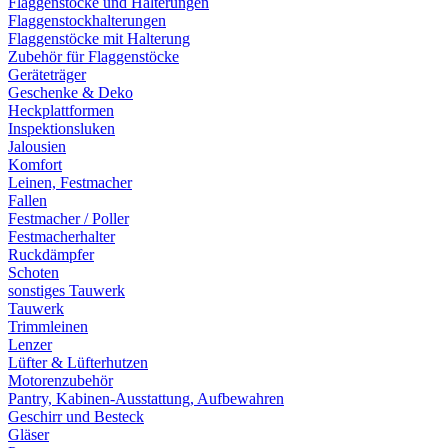
Flaggenstöcke und Halterungen
Flaggenstockhalterungen
Flaggenstöcke mit Halterung
Zubehör für Flaggenstöcke
Geräteträger
Geschenke & Deko
Heckplattformen
Inspektionsluken
Jalousien
Komfort
Leinen, Festmacher
Fallen
Festmacher / Poller
Festmacherhalter
Ruckdämpfer
Schoten
sonstiges Tauwerk
Tauwerk
Trimmleinen
Lenzer
Lüfter & Lüfterhutzen
Motorenzubehör
Pantry, Kabinen-Ausstattung, Aufbewahren
Geschirr und Besteck
Gläser