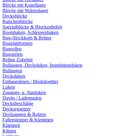
Blöcke mit Kugellager
Blöcke mit Walzenlager
Decksblöcke
Ratschenblöcke
Spezialblöcke & Blockzubehör
Bootshaken, Schleusenhaken
Bug-/Heckkorb & Reling
Bugplattformen
Bugrollen
Bugspriets
Reling Zubehör
Bullaugen, Decksluken, Inspektionsluken
Bullaugen
Decksluken
Einbaurahnen / Moskitogitter
Luken
Zugangs- u. Stauluken
Davits / Lademasten
Decksbeschläge
Deckorganizer
Decksaugen & Bolzen
Fallenstopper & Klemmen
Klampen
Klüsen