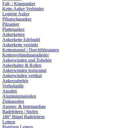
Falt- / Klappanker
Kette-Anker Verbinder
Legierte Anker
Pflugscharanker
Pilzanker
Plattenanker
Ankerketten
Ankerkette Edelstahl
Ankerkette verzinkt
Kettentunnel / Durchführungen
Kettenverbindungsglieder
Ankerwinden und Zubehör
Ankerhalter & Rollen
Ankerwinden horizontal
Ankerwinden vertikal
Ankerzubehör
Verholspille
Anoden
Aluminiumanoden
Zinkanoden
Aussen- & Innenausbau
Badeleitern / Stufen
180° Bügel Badeleitern
Leitern
Plattform Leitern