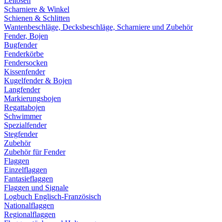
Leitösen
Scharniere & Winkel
Schienen & Schlitten
Wantenbeschläge, Decksbeschläge, Scharniere und Zubehör
Fender, Bojen
Bugfender
Fenderkörbe
Fendersocken
Kissenfender
Kugelfender & Bojen
Langfender
Markierungsbojen
Regattabojen
Schwimmer
Spezialfender
Stegfender
Zubehör
Zubehör für Fender
Flaggen
Einzelflaggen
Fantasieflaggen
Flaggen und Signale
Logbuch Englisch-Französisch
Nationalflaggen
Regionalflaggen