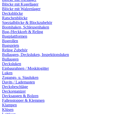
Blöcke mit Kugellager
Blöcke mit Walzenlager
Decksblöcke
Ratschenblöcke
Spezialblöcke & Blockzubehör
Bootshaken, Schleusenhaken
Bug-/Heckkorb & Reling
Bugplattformen
Bugrollen
Bugspriets
Reling Zubehör
Bullaugen, Decksluken, Inspektionsluken
Bullaugen
Decksluken
Einbaurahnen / Moskitogitter
Luken
Zugangs- u. Stauluken
Davits / Lademasten
Decksbeschläge
Deckorganizer
Decksaugen & Bolzen
Fallenstopper & Klemmen
Klampen
Klüsen