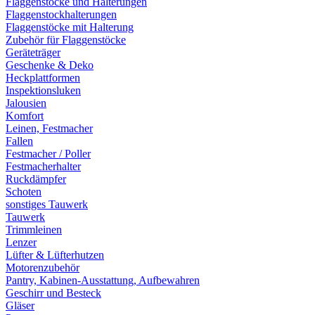
Flaggenstöcke und Halterungen
Flaggenstockhalterungen
Flaggenstöcke mit Halterung
Zubehör für Flaggenstöcke
Geräteträger
Geschenke & Deko
Heckplattformen
Inspektionsluken
Jalousien
Komfort
Leinen, Festmacher
Fallen
Festmacher / Poller
Festmacherhalter
Ruckdämpfer
Schoten
sonstiges Tauwerk
Tauwerk
Trimmleinen
Lenzer
Lüfter & Lüfterhutzen
Motorenzubehör
Pantry, Kabinen-Ausstattung, Aufbewahren
Geschirr und Besteck
Gläser