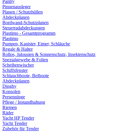
Pantry
Pinnenausleger
Planen / Schutzhüllen
Abdeckplanen
Bordwand-Schutzplanen
Steuerradabdeckungen
Plastimo - Gesamtprogramm
Plastimo
Pumpen, Kanister, Eimer, Schläuche
Regale & Halter
Rollos, Jalousien & Sonnenschutz, Insektenschutz
Spezialgewebe & Folien
Scheibenwischer
Schiffsfenster
Schlauchboote, Beiboote
Abdeckplanen
Dinghy
Konsolen
Persenninge
Pflege / Instandhaltung
Riemen
Räder
Yacht HP Tender
Yacht Tender
Zubehör für Tender