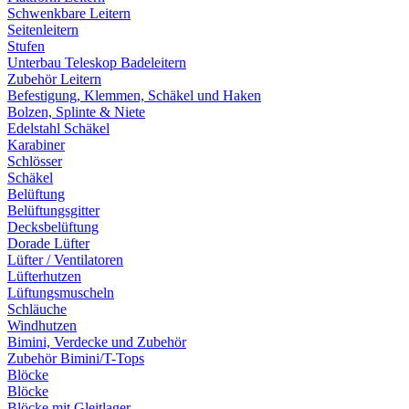
Schwenkbare Leitern
Seitenleitern
Stufen
Unterbau Teleskop Badeleitern
Zubehör Leitern
Befestigung, Klemmen, Schäkel und Haken
Bolzen, Splinte & Niete
Edelstahl Schäkel
Karabiner
Schlösser
Schäkel
Belüftung
Belüftungsgitter
Decksbelüftung
Dorade Lüfter
Lüfter / Ventilatoren
Lüfterhutzen
Lüftungsmuscheln
Schläuche
Windhutzen
Bimini, Verdecke und Zubehör
Zubehör Bimini/T-Tops
Blöcke
Blöcke
Blöcke mit Gleitlager