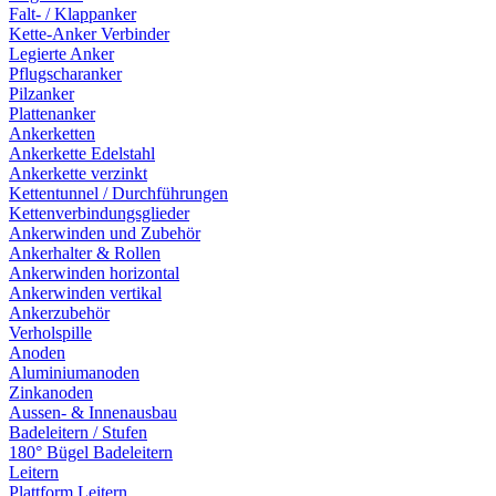
Falt- / Klappanker
Kette-Anker Verbinder
Legierte Anker
Pflugscharanker
Pilzanker
Plattenanker
Ankerketten
Ankerkette Edelstahl
Ankerkette verzinkt
Kettentunnel / Durchführungen
Kettenverbindungsglieder
Ankerwinden und Zubehör
Ankerhalter & Rollen
Ankerwinden horizontal
Ankerwinden vertikal
Ankerzubehör
Verholspille
Anoden
Aluminiumanoden
Zinkanoden
Aussen- & Innenausbau
Badeleitern / Stufen
180° Bügel Badeleitern
Leitern
Plattform Leitern