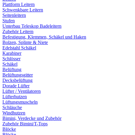
Plattform Leitern
Schwenkbare Leitern
Seitenleitern
Stufen
Unterbau Teleskop Badeleitern
Zubehör Leitern
Befestigung, Klemmen, Schäkel und Haken
Bolzen, Splinte & Niete
Edelstahl Schäkel
Karabiner
Schlösser
Schäkel
Belüftung
Belüftungsgitter
Decksbelüftung
Dorade Lüfter
Lüfter / Ventilatoren
Lüfterhutzen
Lüftungsmuscheln
Schläuche
Windhutzen
Bimini, Verdecke und Zubehör
Zubehör Bimini/T-Tops
Blöcke
Blöcke