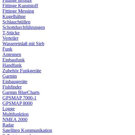
Fittinge Bronze
Fittinge Kunststoff
Fittinge Messing
Kugelhähne
Schlauchtüllen
Schottdurchführungen
T-Stücke
Verteiler
Wassereinlaß mit Sieb
Funk
Antennen
Einbaufunk
Handfunk
Zubehör Funkgeräte
Garmin
Einbaugeräte
Fishfinder
Garmin BlueCharts
GPSMAP 7000-1
GPSMAP 8000
Logge
Multifunktion
NMEA 2000
Radar
Satelliten Kommunikation