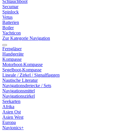
Schlauchboot
Secumar
Spinlock
Vetus
Batterien
Boiler
Yachticon
Zur Kategorie Navigation
Ferngläser
Handgeräte
Kompasse
Motorboot-Kompasse
Segelboot-Kompasse
Lineale / Zirkel / Signalflaggen
Nautische Literatur
Navigationsdreiecke / Sets
Navigationsmittel
Navigationszirkel
Seekarten
Afrika
Asien Ost
Asien West
Europa
Navionics+