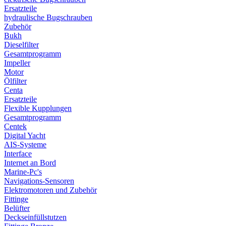
Ersatzteile
hydraulische Bugschrauben
Zubehör
Bukh
Dieselfilter
Gesamtprogramm
Impeller
Motor
Ölfilter
Centa
Ersatzteile
Flexible Kupplungen
Gesamtprogramm
Centek
Digital Yacht
AIS-Systeme
Interface
Internet an Bord
Marine-Pc's
Navigations-Sensoren
Elektromotoren und Zubehör
Fittinge
Belüfter
Deckseinfüllstutzen