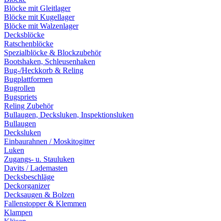
Blöcke mit Gleitlager
Blöcke mit Kugellager
Blöcke mit Walzenlager
Decksblöcke
Ratschenblöcke
Spezialblöcke & Blockzubehör
Bootshaken, Schleusenhaken
Bug-/Heckkorb & Reling
Bugplattformen
Bugrollen
Bugspriets
Reling Zubehör
Bullaugen, Decksluken, Inspektionsluken
Bullaugen
Decksluken
Einbaurahnen / Moskitogitter
Luken
Zugangs- u. Stauluken
Davits / Lademasten
Decksbeschläge
Deckorganizer
Decksaugen & Bolzen
Fallenstopper & Klemmen
Klampen