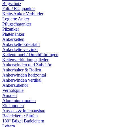
Bugschutz
Falt- / Klappanker
Kette-Anker Verbinder
Legierte Anker
Pflugscharanker
Pilzanker
Plattenanker
Ankerketten
Ankerkette Edelstahl
Ankerkette verzinkt
Kettentunnel / Durchführungen
Kettenverbindungsglieder
Ankerwinden und Zubehör
Ankerhalter & Rollen
Ankerwinden horizontal
Ankerwinden vertikal
Ankerzubehör
Verholspille
Anoden
Aluminiumanoden
Zinkanoden
Aussen- & Innenausbau
Badeleitern / Stufen
180° Bügel Badeleitern
Leitern