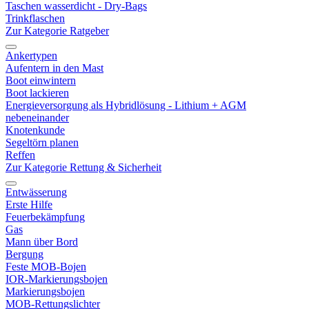
Taschen wasserdicht - Dry-Bags
Trinkflaschen
Zur Kategorie Ratgeber
Ankertypen
Aufentern in den Mast
Boot einwintern
Boot lackieren
Energieversorgung als Hybridlösung - Lithium + AGM
nebeneinander
Knotenkunde
Segeltörn planen
Reffen
Zur Kategorie Rettung & Sicherheit
Entwässerung
Erste Hilfe
Feuerbekämpfung
Gas
Mann über Bord
Bergung
Feste MOB-Bojen
IOR-Markierungsbojen
Markierungsbojen
MOB-Rettungslichter