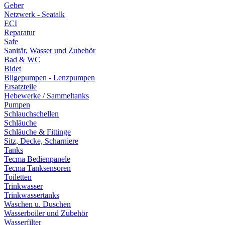
Geber
Netzwerk - Seatalk
ECI
Reparatur
Safe
Sanitär, Wasser und Zubehör
Bad & WC
Bidet
Bilgepumpen - Lenzpumpen
Ersatzteile
Hebewerke / Sammeltanks
Pumpen
Schlauchschellen
Schläuche
Schläuche & Fittinge
Sitz, Decke, Scharniere
Tanks
Tecma Bedienpanele
Tecma Tanksensoren
Toiletten
Trinkwasser
Trinkwassertanks
Waschen u. Duschen
Wasserboiler und Zubehör
Wasserfilter