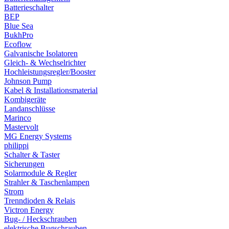
Batterieschalter
BEP
Blue Sea
BukhPro
Ecoflow
Galvanische Isolatoren
Gleich- & Wechselrichter
Hochleistungsregler/Booster
Johnson Pump
Kabel & Installationsmaterial
Kombigeräte
Landanschlüsse
Marinco
Mastervolt
MG Energy Systems
philippi
Schalter & Taster
Sicherungen
Solarmodule & Regler
Strahler & Taschenlampen
Strom
Trenndioden & Relais
Victron Energy
Bug- / Heckschrauben
elektrische Bugschrauben