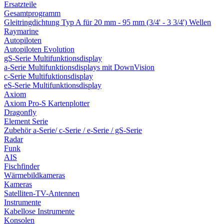
Ersatzteile
Gesamtprogramm
Gleitringdichtung Typ A für 20 mm - 95 mm (3/4' - 3 3/4') Wellen
Raymarine
Autopiloten
Autopiloten Evolution
gS-Serie Multifunktionsdisplay
a-Serie Multifunktionsdisplays mit DownVision
c-Serie Multifuktionsdisplay
eS-Serie Multifunktionsdisplay
Axiom
Axiom Pro-S Kartenplotter
Dragonfly
Element Serie
Zubehör a-Serie/ c-Serie / e-Serie / gS-Serie
Radar
Funk
AIS
Fischfinder
Wärmebildkameras
Kameras
Satelliten-TV-Antennen
Instrumente
Kabellose Instrumente
Konsolen