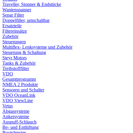
Traveller, Stopper & Endstücke
Wantenspanner
Separ Filter
Doppelfilter, umschaltbar
Ersatzteile
Filtereinsätze
Zubehör
Steuerungen
Multiflex- Lenksysteme und Zubehör
Steuerung & Schaltung
Steyr Motors
Tanks & Zubehör
Treibstofffilter
VDO
Gesamtprogramm
NMEA 2 Produkte
Sensoren und Schalter
VDO OceanLink
VDO ViewLine
Vetus
Abgassysteme
Ankersysteme
Auspuff-Schlauch
Be- und Entlüftung
Bootsfenster