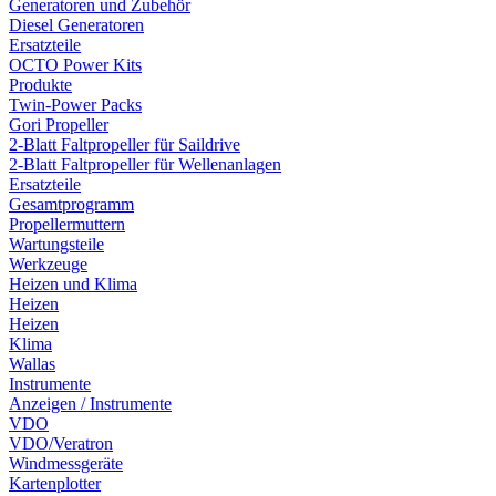
Generatoren und Zubehör
Diesel Generatoren
Ersatzteile
OCTO Power Kits
Produkte
Twin-Power Packs
Gori Propeller
2-Blatt Faltpropeller für Saildrive
2-Blatt Faltpropeller für Wellenanlagen
Ersatzteile
Gesamtprogramm
Propellermuttern
Wartungsteile
Werkzeuge
Heizen und Klima
Heizen
Heizen
Klima
Wallas
Instrumente
Anzeigen / Instrumente
VDO
VDO/Veratron
Windmessgeräte
Kartenplotter