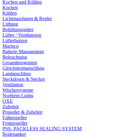
Kochen und Kühlen
Kochen
Kühlen
Lichtmaschinen & Regler
Lüftung
Belüftungsgitter
Lüfter / Ventilatoren
Lüfterhutzen
Marinco
Batterie Management
Beleuchtung
Gesamtprogramm
Gleichstromanschluss
Landanschluss
Steckdosen & Stecker
Ventilation
Wischersysteme
Northern Lights
OXE
Zubehör
Propeller & Zubehör
Faltpropeller
Festpropeller
PSS- PACKLESS SEALING SYSTEM
Bodenanker