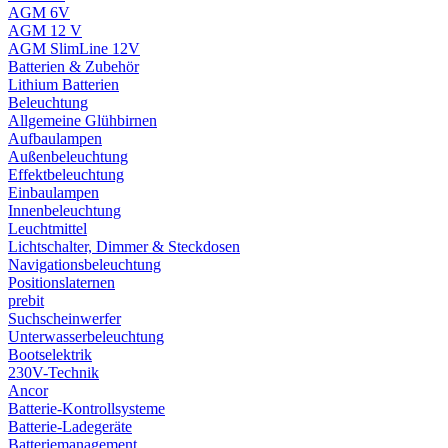
AGM 6V
AGM 12 V
AGM SlimLine 12V
Batterien & Zubehör
Lithium Batterien
Beleuchtung
Allgemeine Glühbirnen
Aufbaulampen
Außenbeleuchtung
Effektbeleuchtung
Einbaulampen
Innenbeleuchtung
Leuchtmittel
Lichtschalter, Dimmer & Steckdosen
Navigationsbeleuchtung
Positionslaternen
prebit
Suchscheinwerfer
Unterwasserbeleuchtung
Bootselektrik
230V-Technik
Ancor
Batterie-Kontrollsysteme
Batterie-Ladegeräte
Batteriemanagement