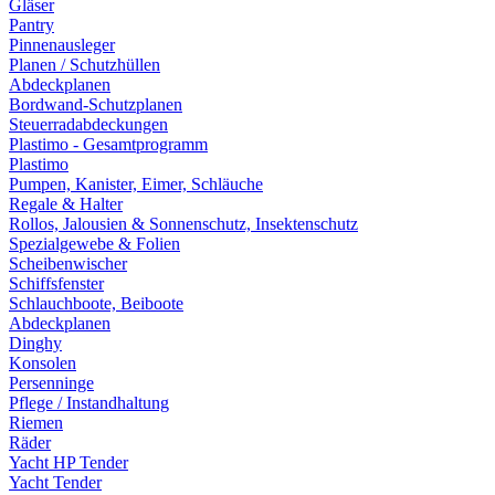
Gläser
Pantry
Pinnenausleger
Planen / Schutzhüllen
Abdeckplanen
Bordwand-Schutzplanen
Steuerradabdeckungen
Plastimo - Gesamtprogramm
Plastimo
Pumpen, Kanister, Eimer, Schläuche
Regale & Halter
Rollos, Jalousien & Sonnenschutz, Insektenschutz
Spezialgewebe & Folien
Scheibenwischer
Schiffsfenster
Schlauchboote, Beiboote
Abdeckplanen
Dinghy
Konsolen
Persenninge
Pflege / Instandhaltung
Riemen
Räder
Yacht HP Tender
Yacht Tender