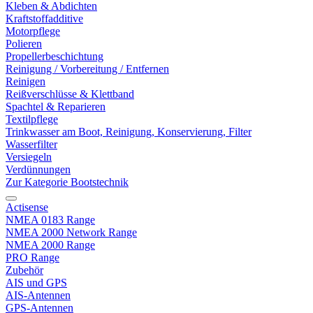
Kleben & Abdichten
Kraftstoffadditive
Motorpflege
Polieren
Propellerbeschichtung
Reinigung / Vorbereitung / Entfernen
Reinigen
Reißverschlüsse & Klettband
Spachtel & Reparieren
Textilpflege
Trinkwasser am Boot, Reinigung, Konservierung, Filter
Wasserfilter
Versiegeln
Verdünnungen
Zur Kategorie Bootstechnik
Actisense
NMEA 0183 Range
NMEA 2000 Network Range
NMEA 2000 Range
PRO Range
Zubehör
AIS und GPS
AIS-Antennen
GPS-Antennen