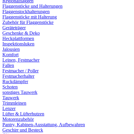
Regionalflaggen
Flaggenstöcke und Halterungen
Flaggenstockhalterungen
Flaggenstöcke mit Halterung
Zubehör für Flaggenstöcke
Geräteträger
Geschenke & Deko
Heckplattformen
Inspektionsluken
Jalousien
Komfort
Leinen, Festmacher
Fallen
Festmacher / Poller
Festmacherhalter
Ruckdämpfer
Schoten
sonstiges Tauwerk
Tauwerk
Trimmleinen
Lenzer
Lüfter & Lüfterhutzen
Motorenzubehör
Pantry, Kabinen-Ausstattung, Aufbewahren
Geschirr und Besteck