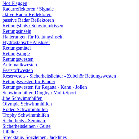
Not-Flaggen
Radarreflektoren / Signale
aktive Radar Reflektoren
passive Radar Reflektoren
Rettungsfloß / Schwimmkissen
Rettungsinseln
Halterungen für Rettungsinseln
Hydrostatische Auslöser
Rettungsmittel
Rettungsringe
Rettungswesten
Automatikwesten
Feststoffwesten
Reservesets - Sicherheitslichter - Zubehör Rettungswesten
Rettungswesten für Kinder
Rettungswesten für Regatta - Kanu - Jollen
Schwimmhilfen Dinghy / Multi-Sport
Jibe Schwimmhilfen
Olympia Schwimmhilfen
Rodeo Schwimmhilfen
Trophy Schwimmhilfen
Sicherheits - Seminare
Sicherheitsleinen / Gurte
Lifeline
Strecktaue, Sorgleinen, Jacklines