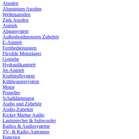
Anoden
Aluminium Anoden
Wellenanoden
Zink Anoden
Antrieb
Abgassystem
Außenbordmotoren Zubehör
E-Antrieb
Fernbedienungen
Flexible Motorlager
Getriebe
Hydraulikantrieb
Jet-Antrieb
Kraftstoffsystem
Kühlwassersystem
Motor
Propeller
Schalldämmung
Audio und Zubehör
Audio-Zubehör
Kicker Marine Audio
Lautsprecher & Subwoofer
Radios & Audiosysteme
TV- & Radio-Antennen
Batterien