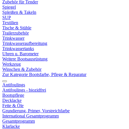
Zubehör für Tender
Spiegel
Spleißen & Takeln
SUP
Textilien
Tische & Stühle
Trailerzubehör
Trinkwasser
Trinkwasseraufbereitung
Trinkwassertanks
Uhren u. Barometer
Weitere Bootsausrüstung
Werkzeug
Winschen & Zubehör
Zur Kategorie Bootsfarbe, Pflege & Reparatur
Antifoulings
Antifoulings - biozidfrei
Bootspflege
Decklacke
Fette & Öle
Grundierung, Primer, Vorstreichfarbe
International Gesamtprogramm
Gesamtprogramm
Klarlacke