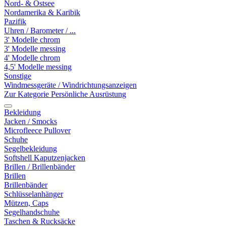
Nord- & Ostsee
Nordamerika & Karibik
Pazifik
Uhren / Barometer / ...
3' Modelle chrom
3' Modelle messing
4' Modelle chrom
4,5' Modelle messing
Sonstige
Windmessgeräte / Windrichtungsanzeigen
Zur Kategorie Persönliche Ausrüstung
Bekleidung
Jacken / Smocks
Microfleece Pullover
Schuhe
Segelbekleidung
Softshell Kaputzenjacken
Brillen / Brillenbänder
Brillen
Brillenbänder
Schlüsselanhänger
Mützen, Caps
Segelhandschuhe
Taschen & Rucksäcke