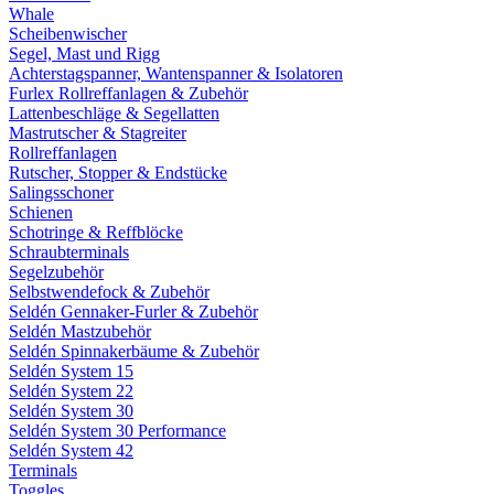
Whale
Scheibenwischer
Segel, Mast und Rigg
Achterstagspanner, Wantenspanner & Isolatoren
Furlex Rollreffanlagen & Zubehör
Lattenbeschläge & Segellatten
Mastrutscher & Stagreiter
Rollreffanlagen
Rutscher, Stopper & Endstücke
Salingsschoner
Schienen
Schotringe & Reffblöcke
Schraubterminals
Segelzubehör
Selbstwendefock & Zubehör
Seldén Gennaker-Furler & Zubehör
Seldén Mastzubehör
Seldén Spinnakerbäume & Zubehör
Seldén System 15
Seldén System 22
Seldén System 30
Seldén System 30 Performance
Seldén System 42
Terminals
Toggles