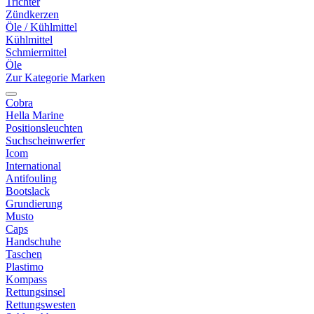
Trichter
Zündkerzen
Öle / Kühlmittel
Kühlmittel
Schmiermittel
Öle
Zur Kategorie Marken
Cobra
Hella Marine
Positionsleuchten
Suchscheinwerfer
Icom
International
Antifouling
Bootslack
Grundierung
Musto
Caps
Handschuhe
Taschen
Plastimo
Kompass
Rettungsinsel
Rettungswesten