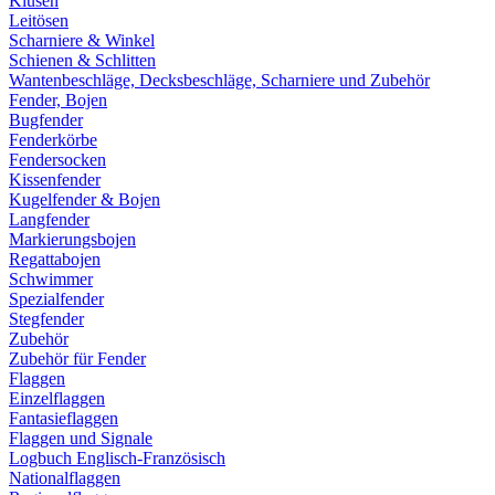
Klüsen
Leitösen
Scharniere & Winkel
Schienen & Schlitten
Wantenbeschläge, Decksbeschläge, Scharniere und Zubehör
Fender, Bojen
Bugfender
Fenderkörbe
Fendersocken
Kissenfender
Kugelfender & Bojen
Langfender
Markierungsbojen
Regattabojen
Schwimmer
Spezialfender
Stegfender
Zubehör
Zubehör für Fender
Flaggen
Einzelflaggen
Fantasieflaggen
Flaggen und Signale
Logbuch Englisch-Französisch
Nationalflaggen