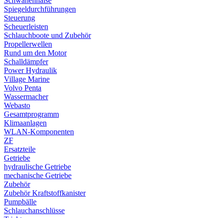
Schwanenhälse
Spiegeldurchführungen
Steuerung
Scheuerleisten
Schlauchboote und Zubehör
Propellerwellen
Rund um den Motor
Schalldämpfer
Power Hydraulik
Village Marine
Volvo Penta
Wassermacher
Webasto
Gesamtprogramm
Klimaanlagen
WLAN-Komponenten
ZF
Ersatzteile
Getriebe
hydraulische Getriebe
mechanische Getriebe
Zubehör
Zubehör Kraftstoffkanister
Pumpbälle
Schlauchanschlüsse