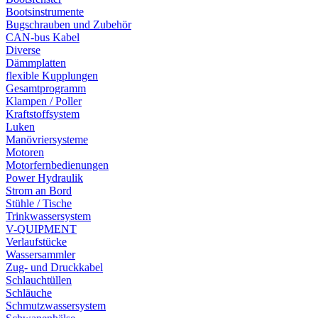
Bootsinstrumente
Bugschrauben und Zubehör
CAN-bus Kabel
Diverse
Dämmplatten
flexible Kupplungen
Gesamtprogramm
Klampen / Poller
Kraftstoffsystem
Luken
Manövriersysteme
Motoren
Motorfernbedienungen
Power Hydraulik
Strom an Bord
Stühle / Tische
Trinkwassersystem
V-QUIPMENT
Verlaufstücke
Wassersammler
Zug- und Druckkabel
Schlauchtüllen
Schläuche
Schmutzwassersystem