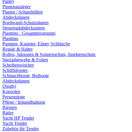
Pantry
Pinnenausleger
Planen / Schutzhüllen
Abdeckplanen
Bordwand-Schutzplanen
Steuerradabdeckungen
Plastimo - Gesamtprogramm
Plastimo
Pumpen, Kanister, Eimer, Schläuche
Regale & Halter
Rollos, Jalousien & Sonnenschutz, Insektenschutz
Spezialgewebe & Folien
Scheibenwischer
Schiffsfenster
Schlauchboote, Beiboote
Abdeckplanen
Dinghy
Konsolen
Persenninge
Pflege / Instandhaltung
Riemen
Räder
Yacht HP Tender
Yacht Tender
Zubehör für Tender