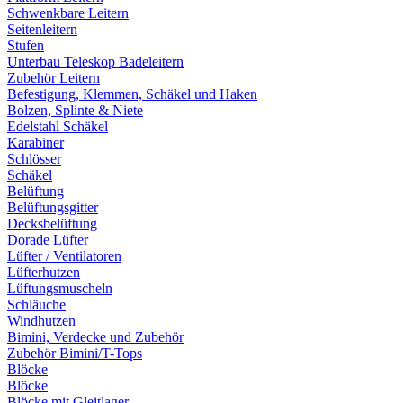
Schwenkbare Leitern
Seitenleitern
Stufen
Unterbau Teleskop Badeleitern
Zubehör Leitern
Befestigung, Klemmen, Schäkel und Haken
Bolzen, Splinte & Niete
Edelstahl Schäkel
Karabiner
Schlösser
Schäkel
Belüftung
Belüftungsgitter
Decksbelüftung
Dorade Lüfter
Lüfter / Ventilatoren
Lüfterhutzen
Lüftungsmuscheln
Schläuche
Windhutzen
Bimini, Verdecke und Zubehör
Zubehör Bimini/T-Tops
Blöcke
Blöcke
Blöcke mit Gleitlager