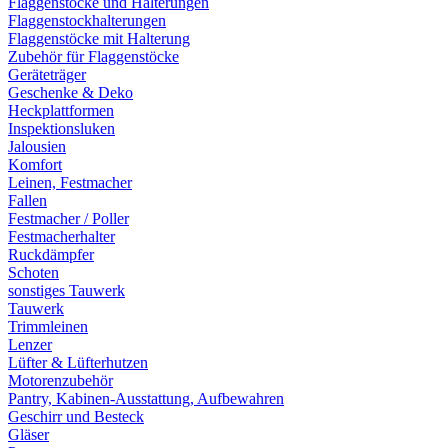
Flaggenstöcke und Halterungen
Flaggenstockhalterungen
Flaggenstöcke mit Halterung
Zubehör für Flaggenstöcke
Geräteträger
Geschenke & Deko
Heckplattformen
Inspektionsluken
Jalousien
Komfort
Leinen, Festmacher
Fallen
Festmacher / Poller
Festmacherhalter
Ruckdämpfer
Schoten
sonstiges Tauwerk
Tauwerk
Trimmleinen
Lenzer
Lüfter & Lüfterhutzen
Motorenzubehör
Pantry, Kabinen-Ausstattung, Aufbewahren
Geschirr und Besteck
Gläser