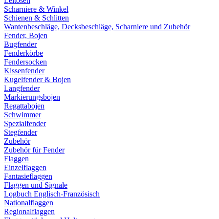
Leitösen
Scharniere & Winkel
Schienen & Schlitten
Wantenbeschläge, Decksbeschläge, Scharniere und Zubehör
Fender, Bojen
Bugfender
Fenderkörbe
Fendersocken
Kissenfender
Kugelfender & Bojen
Langfender
Markierungsbojen
Regattabojen
Schwimmer
Spezialfender
Stegfender
Zubehör
Zubehör für Fender
Flaggen
Einzelflaggen
Fantasieflaggen
Flaggen und Signale
Logbuch Englisch-Französisch
Nationalflaggen
Regionalflaggen