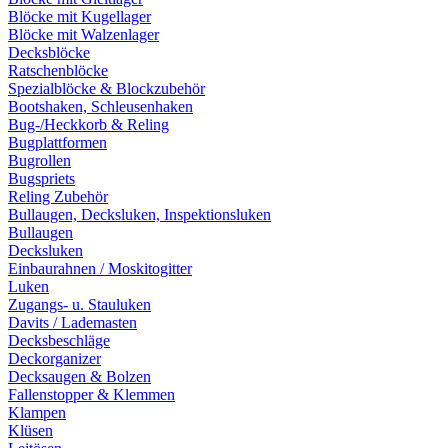
Blöcke mit Kugellager
Blöcke mit Walzenlager
Decksblöcke
Ratschenblöcke
Spezialblöcke & Blockzubehör
Bootshaken, Schleusenhaken
Bug-/Heckkorb & Reling
Bugplattformen
Bugrollen
Bugspriets
Reling Zubehör
Bullaugen, Decksluken, Inspektionsluken
Bullaugen
Decksluken
Einbaurahnen / Moskitogitter
Luken
Zugangs- u. Stauluken
Davits / Lademasten
Decksbeschläge
Deckorganizer
Decksaugen & Bolzen
Fallenstopper & Klemmen
Klampen
Klüsen