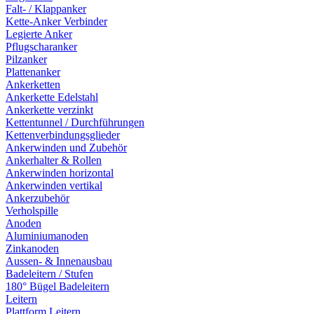
Falt- / Klappanker
Kette-Anker Verbinder
Legierte Anker
Pflugscharanker
Pilzanker
Plattenanker
Ankerketten
Ankerkette Edelstahl
Ankerkette verzinkt
Kettentunnel / Durchführungen
Kettenverbindungsglieder
Ankerwinden und Zubehör
Ankerhalter & Rollen
Ankerwinden horizontal
Ankerwinden vertikal
Ankerzubehör
Verholspille
Anoden
Aluminiumanoden
Zinkanoden
Aussen- & Innenausbau
Badeleitern / Stufen
180° Bügel Badeleitern
Leitern
Plattform Leitern