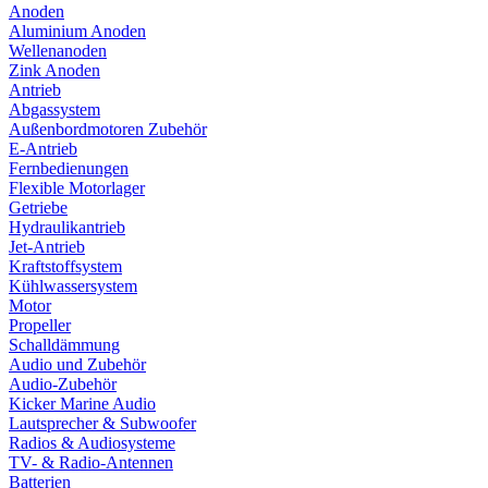
Anoden
Aluminium Anoden
Wellenanoden
Zink Anoden
Antrieb
Abgassystem
Außenbordmotoren Zubehör
E-Antrieb
Fernbedienungen
Flexible Motorlager
Getriebe
Hydraulikantrieb
Jet-Antrieb
Kraftstoffsystem
Kühlwassersystem
Motor
Propeller
Schalldämmung
Audio und Zubehör
Audio-Zubehör
Kicker Marine Audio
Lautsprecher & Subwoofer
Radios & Audiosysteme
TV- & Radio-Antennen
Batterien