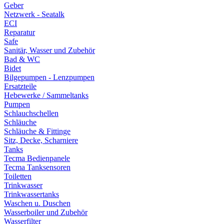
Geber
Netzwerk - Seatalk
ECI
Reparatur
Safe
Sanitär, Wasser und Zubehör
Bad & WC
Bidet
Bilgepumpen - Lenzpumpen
Ersatzteile
Hebewerke / Sammeltanks
Pumpen
Schlauchschellen
Schläuche
Schläuche & Fittinge
Sitz, Decke, Scharniere
Tanks
Tecma Bedienpanele
Tecma Tanksensoren
Toiletten
Trinkwasser
Trinkwassertanks
Waschen u. Duschen
Wasserboiler und Zubehör
Wasserfilter