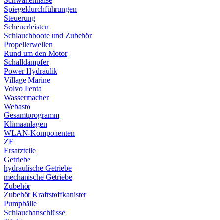
Schwanenhälse
Spiegeldurchführungen
Steuerung
Scheuerleisten
Schlauchboote und Zubehör
Propellerwellen
Rund um den Motor
Schalldämpfer
Power Hydraulik
Village Marine
Volvo Penta
Wassermacher
Webasto
Gesamtprogramm
Klimaanlagen
WLAN-Komponenten
ZF
Ersatzteile
Getriebe
hydraulische Getriebe
mechanische Getriebe
Zubehör
Zubehör Kraftstoffkanister
Pumpbälle
Schlauchanschlüsse