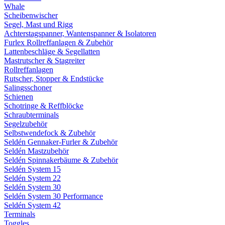
Whale
Scheibenwischer
Segel, Mast und Rigg
Achterstagspanner, Wantenspanner & Isolatoren
Furlex Rollreffanlagen & Zubehör
Lattenbeschläge & Segellatten
Mastrutscher & Stagreiter
Rollreffanlagen
Rutscher, Stopper & Endstücke
Salingsschoner
Schienen
Schotringe & Reffblöcke
Schraubterminals
Segelzubehör
Selbstwendefock & Zubehör
Seldén Gennaker-Furler & Zubehör
Seldén Mastzubehör
Seldén Spinnakerbäume & Zubehör
Seldén System 15
Seldén System 22
Seldén System 30
Seldén System 30 Performance
Seldén System 42
Terminals
Toggles