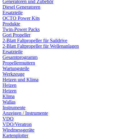
Generatoren und Zubehör
Diesel Generatoren
Ersatzteile
OCTO Power Kits
Produkte
Twin-Power Packs
Gori Propeller
2-Blatt Faltpropeller für Saildrive
2-Blatt Faltpropeller für Wellenanlagen
Ersatzteile
Gesamtprogramm
Propellermuttern
Wartungsteile
Werkzeuge
Heizen und Klima
Heizen
Heizen
Klima
Wallas
Instrumente
Anzeigen / Instrumente
VDO
VDO/Veratron
Windmessgeräte
Kartenplotter