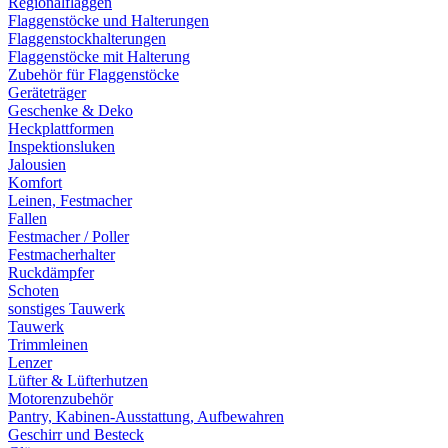
Regionalflaggen
Flaggenstöcke und Halterungen
Flaggenstockhalterungen
Flaggenstöcke mit Halterung
Zubehör für Flaggenstöcke
Geräteträger
Geschenke & Deko
Heckplattformen
Inspektionsluken
Jalousien
Komfort
Leinen, Festmacher
Fallen
Festmacher / Poller
Festmacherhalter
Ruckdämpfer
Schoten
sonstiges Tauwerk
Tauwerk
Trimmleinen
Lenzer
Lüfter & Lüfterhutzen
Motorenzubehör
Pantry, Kabinen-Ausstattung, Aufbewahren
Geschirr und Besteck