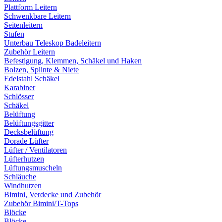
Plattform Leitern
Schwenkbare Leitern
Seitenleitern
Stufen
Unterbau Teleskop Badeleitern
Zubehör Leitern
Befestigung, Klemmen, Schäkel und Haken
Bolzen, Splinte & Niete
Edelstahl Schäkel
Karabiner
Schlösser
Schäkel
Belüftung
Belüftungsgitter
Decksbelüftung
Dorade Lüfter
Lüfter / Ventilatoren
Lüfterhutzen
Lüftungsmuscheln
Schläuche
Windhutzen
Bimini, Verdecke und Zubehör
Zubehör Bimini/T-Tops
Blöcke
Blöcke