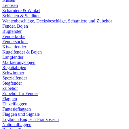
Klüsen
Leitösen
Scharniere & Winkel
Schienen & Schlitten
Wantenbeschläge, Decksbeschläge, Scharniere und Zubehör
Fender, Bojen
Bugfender
Fenderkörbe
Fendersocken
Kissenfender
Kugelfender & Bojen
Langfender
Markierungsbojen
Regattabojen
Schwimmer
Spezialfender
Stegfender
Zubehör
Zubehör für Fender
Flaggen
Einzelflaggen
Fantasieflaggen
Flaggen und Signale
Logbuch Englisch-Französisch
Nationalflaggen