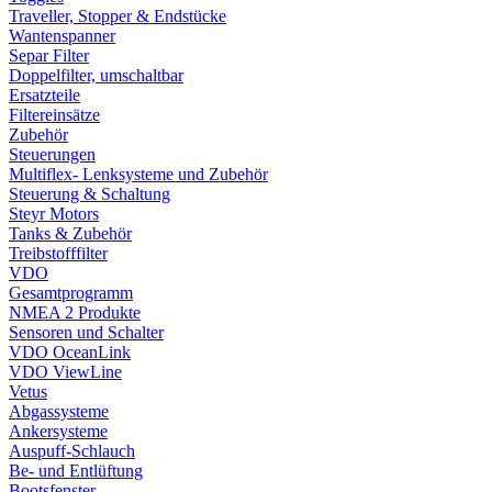
Traveller, Stopper & Endstücke
Wantenspanner
Separ Filter
Doppelfilter, umschaltbar
Ersatzteile
Filtereinsätze
Zubehör
Steuerungen
Multiflex- Lenksysteme und Zubehör
Steuerung & Schaltung
Steyr Motors
Tanks & Zubehör
Treibstofffilter
VDO
Gesamtprogramm
NMEA 2 Produkte
Sensoren und Schalter
VDO OceanLink
VDO ViewLine
Vetus
Abgassysteme
Ankersysteme
Auspuff-Schlauch
Be- und Entlüftung
Bootsfenster