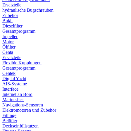
Ersatzteile
hydraulische Bugschrauben
Zubehör
Bukh
Dieselfilter
Gesamtprogramm
Impeller
Motor
Ölfilter
Centa
Ersatzteile
Flexible Kupplungen
Gesamtprogramm
Centek
Digital Yacht
AIS-Systeme
Interface
Internet an Bord
Marine-Pc's
Navigations-Sensoren
Elektromotoren und Zubehör
Fittinge
Belüfter
Deckseinfüllstutzen