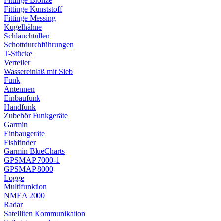
Fittinge Bronze
Fittinge Kunststoff
Fittinge Messing
Kugelhähne
Schlauchtüllen
Schottdurchführungen
T-Stücke
Verteiler
Wassereinlaß mit Sieb
Funk
Antennen
Einbaufunk
Handfunk
Zubehör Funkgeräte
Garmin
Einbaugeräte
Fishfinder
Garmin BlueCharts
GPSMAP 7000-1
GPSMAP 8000
Logge
Multifunktion
NMEA 2000
Radar
Satelliten Kommunikation