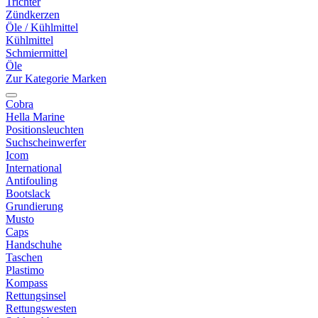
Trichter
Zündkerzen
Öle / Kühlmittel
Kühlmittel
Schmiermittel
Öle
Zur Kategorie Marken
Cobra
Hella Marine
Positionsleuchten
Suchscheinwerfer
Icom
International
Antifouling
Bootslack
Grundierung
Musto
Caps
Handschuhe
Taschen
Plastimo
Kompass
Rettungsinsel
Rettungswesten