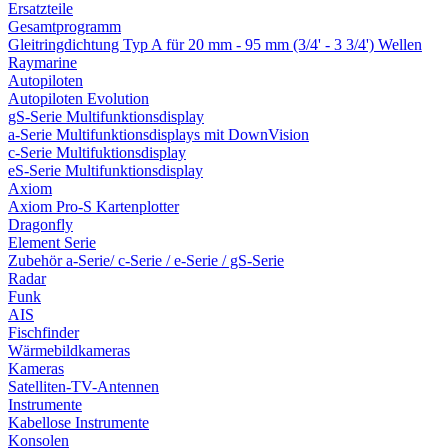
Ersatzteile
Gesamtprogramm
Gleitringdichtung Typ A für 20 mm - 95 mm (3/4' - 3 3/4') Wellen
Raymarine
Autopiloten
Autopiloten Evolution
gS-Serie Multifunktionsdisplay
a-Serie Multifunktionsdisplays mit DownVision
c-Serie Multifuktionsdisplay
eS-Serie Multifunktionsdisplay
Axiom
Axiom Pro-S Kartenplotter
Dragonfly
Element Serie
Zubehör a-Serie/ c-Serie / e-Serie / gS-Serie
Radar
Funk
AIS
Fischfinder
Wärmebildkameras
Kameras
Satelliten-TV-Antennen
Instrumente
Kabellose Instrumente
Konsolen