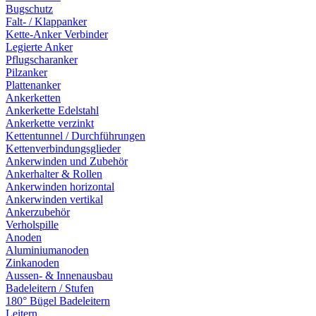
Bugschutz
Falt- / Klappanker
Kette-Anker Verbinder
Legierte Anker
Pflugscharanker
Pilzanker
Plattenanker
Ankerketten
Ankerkette Edelstahl
Ankerkette verzinkt
Kettentunnel / Durchführungen
Kettenverbindungsglieder
Ankerwinden und Zubehör
Ankerhalter & Rollen
Ankerwinden horizontal
Ankerwinden vertikal
Ankerzubehör
Verholspille
Anoden
Aluminiumanoden
Zinkanoden
Aussen- & Innenausbau
Badeleitern / Stufen
180° Bügel Badeleitern
Leitern