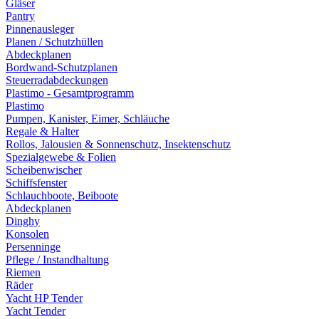
Gläser
Pantry
Pinnenausleger
Planen / Schutzhüllen
Abdeckplanen
Bordwand-Schutzplanen
Steuerradabdeckungen
Plastimo - Gesamtprogramm
Plastimo
Pumpen, Kanister, Eimer, Schläuche
Regale & Halter
Rollos, Jalousien & Sonnenschutz, Insektenschutz
Spezialgewebe & Folien
Scheibenwischer
Schiffsfenster
Schlauchboote, Beiboote
Abdeckplanen
Dinghy
Konsolen
Persenninge
Pflege / Instandhaltung
Riemen
Räder
Yacht HP Tender
Yacht Tender