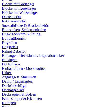
Blöcke mit Gleitlager
Blöcke mit Kugellager
Blöcke mit Walzenlager
Decksblöcke
Ratschenblöcke
Spezialblöcke & Blockzubehör
Bootshaken, Schleusenhaken
Bug-/Heckkorb & Reling
Bugplattformen
Bugrollen
Bugspriets
Reling Zubehör
Bullaugen, Decksluken, Inspektionsluken
Bullaugen
Decksluken
Einbaurahnen / Moskitogitter
Luken
Zugangs- u. Stauluken
Davits / Lademasten
Decksbeschläge
Deckorganizer
Decksaugen & Bolzen
Fallenstopper & Klemmen
Klampen