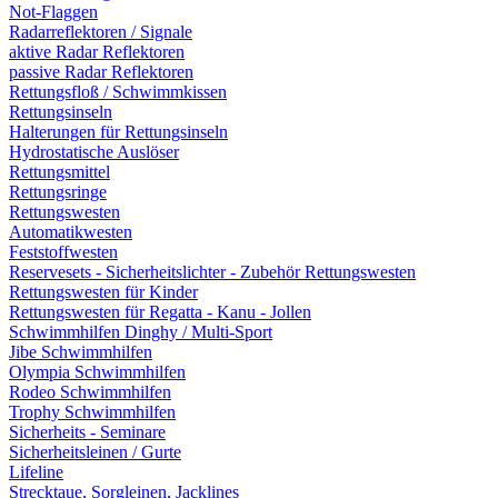
Not-Flaggen
Radarreflektoren / Signale
aktive Radar Reflektoren
passive Radar Reflektoren
Rettungsfloß / Schwimmkissen
Rettungsinseln
Halterungen für Rettungsinseln
Hydrostatische Auslöser
Rettungsmittel
Rettungsringe
Rettungswesten
Automatikwesten
Feststoffwesten
Reservesets - Sicherheitslichter - Zubehör Rettungswesten
Rettungswesten für Kinder
Rettungswesten für Regatta - Kanu - Jollen
Schwimmhilfen Dinghy / Multi-Sport
Jibe Schwimmhilfen
Olympia Schwimmhilfen
Rodeo Schwimmhilfen
Trophy Schwimmhilfen
Sicherheits - Seminare
Sicherheitsleinen / Gurte
Lifeline
Strecktaue, Sorgleinen, Jacklines