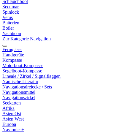
Schlauchboot
Secumar
Spinlock
Vetus
Batterien
Boiler
Yachticon
Zur Kategorie Navigation
Ferngläser
Handgeräte
Kompasse
Motorboot-Kompasse
Segelboot-Kompasse
Lineale / Zirkel / Signalflaggen
Nautische Literatur
Navigationsdreiecke / Sets
Navigationsmittel
Navigationszirkel
Seekarten
Afrika
Asien Ost
Asien West
Europa
Navionics+