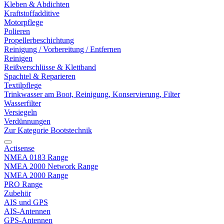
Kleben & Abdichten
Kraftstoffadditive
Motorpflege
Polieren
Propellerbeschichtung
Reinigung / Vorbereitung / Entfernen
Reinigen
Reißverschlüsse & Klettband
Spachtel & Reparieren
Textilpflege
Trinkwasser am Boot, Reinigung, Konservierung, Filter
Wasserfilter
Versiegeln
Verdünnungen
Zur Kategorie Bootstechnik
Actisense
NMEA 0183 Range
NMEA 2000 Network Range
NMEA 2000 Range
PRO Range
Zubehör
AIS und GPS
AIS-Antennen
GPS-Antennen