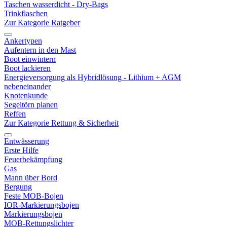
Taschen wasserdicht - Dry-Bags
Trinkflaschen
Zur Kategorie Ratgeber
Ankertypen
Aufentern in den Mast
Boot einwintern
Boot lackieren
Energieversorgung als Hybridlösung - Lithium + AGM
nebeneinander
Knotenkunde
Segeltörn planen
Reffen
Zur Kategorie Rettung & Sicherheit
Entwässerung
Erste Hilfe
Feuerbekämpfung
Gas
Mann über Bord
Bergung
Feste MOB-Bojen
IOR-Markierungsbojen
Markierungsbojen
MOB-Rettungslichter