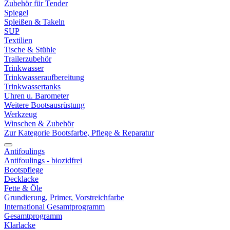
Zubehör für Tender
Spiegel
Spleißen & Takeln
SUP
Textilien
Tische & Stühle
Trailerzubehör
Trinkwasser
Trinkwasseraufbereitung
Trinkwassertanks
Uhren u. Barometer
Weitere Bootsausrüstung
Werkzeug
Winschen & Zubehör
Zur Kategorie Bootsfarbe, Pflege & Reparatur
Antifoulings
Antifoulings - biozidfrei
Bootspflege
Decklacke
Fette & Öle
Grundierung, Primer, Vorstreichfarbe
International Gesamtprogramm
Gesamtprogramm
Klarlacke