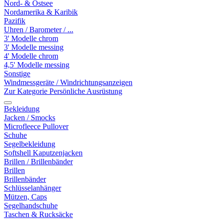
Nord- & Ostsee
Nordamerika & Karibik
Pazifik
Uhren / Barometer / ...
3' Modelle chrom
3' Modelle messing
4' Modelle chrom
4,5' Modelle messing
Sonstige
Windmessgeräte / Windrichtungsanzeigen
Zur Kategorie Persönliche Ausrüstung
Bekleidung
Jacken / Smocks
Microfleece Pullover
Schuhe
Segelbekleidung
Softshell Kaputzenjacken
Brillen / Brillenbänder
Brillen
Brillenbänder
Schlüsselanhänger
Mützen, Caps
Segelhandschuhe
Taschen & Rucksäcke