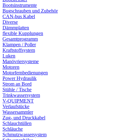
Bootsinstrumente
Bugschrauben und Zubehör
CAN-bus Kabel
Diverse
Dämmplatten
flexible Kupplungen
Gesamtprogramm
Klampen / Poller
Kraftstoffsystem
Luken
Manövriersysteme
Motoren
Motorfernbedienungen
Power Hydraulik
Strom an Bord
Stühle / Tische
Trinkwassersystem
V-QUIPMENT
Verlaufstücke
Wassersammler
Zug- und Druckkabel
Schlauchtüllen
Schläuche
Schmutzwassersystem