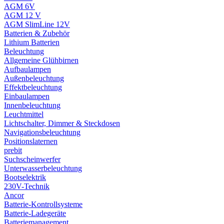
AGM 6V
AGM 12 V
AGM SlimLine 12V
Batterien & Zubehör
Lithium Batterien
Beleuchtung
Allgemeine Glühbirnen
Aufbaulampen
Außenbeleuchtung
Effektbeleuchtung
Einbaulampen
Innenbeleuchtung
Leuchtmittel
Lichtschalter, Dimmer & Steckdosen
Navigationsbeleuchtung
Positionslaternen
prebit
Suchscheinwerfer
Unterwasserbeleuchtung
Bootselektrik
230V-Technik
Ancor
Batterie-Kontrollsysteme
Batterie-Ladegeräte
Batteriemanagement