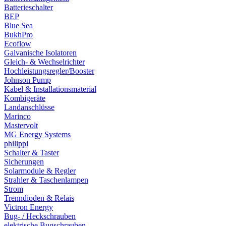
Batterieschalter
BEP
Blue Sea
BukhPro
Ecoflow
Galvanische Isolatoren
Gleich- & Wechselrichter
Hochleistungsregler/Booster
Johnson Pump
Kabel & Installationsmaterial
Kombigeräte
Landanschlüsse
Marinco
Mastervolt
MG Energy Systems
philippi
Schalter & Taster
Sicherungen
Solarmodule & Regler
Strahler & Taschenlampen
Strom
Trenndioden & Relais
Victron Energy
Bug- / Heckschrauben
elektrische Bugschrauben