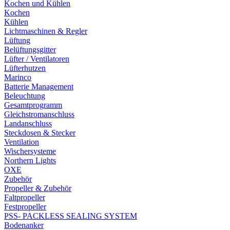
Kochen und Kühlen
Kochen
Kühlen
Lichtmaschinen & Regler
Lüftung
Belüftungsgitter
Lüfter / Ventilatoren
Lüfterhutzen
Marinco
Batterie Management
Beleuchtung
Gesamtprogramm
Gleichstromanschluss
Landanschluss
Steckdosen & Stecker
Ventilation
Wischersysteme
Northern Lights
OXE
Zubehör
Propeller & Zubehör
Faltpropeller
Festpropeller
PSS- PACKLESS SEALING SYSTEM
Bodenanker