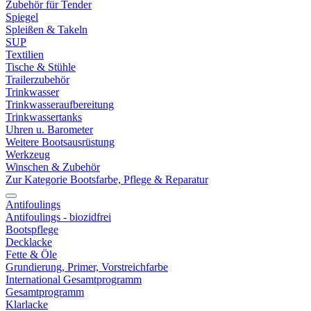
Zubehör für Tender
Spiegel
Spleißen & Takeln
SUP
Textilien
Tische & Stühle
Trailerzubehör
Trinkwasser
Trinkwasseraufbereitung
Trinkwassertanks
Uhren u. Barometer
Weitere Bootsausrüstung
Werkzeug
Winschen & Zubehör
Zur Kategorie Bootsfarbe, Pflege & Reparatur
Antifoulings
Antifoulings - biozidfrei
Bootspflege
Decklacke
Fette & Öle
Grundierung, Primer, Vorstreichfarbe
International Gesamtprogramm
Gesamtprogramm
Klarlacke