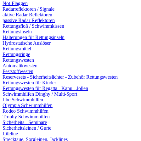
Not-Flaggen
Radarreflektoren / Signale
aktive Radar Reflektoren
passive Radar Reflektoren
Rettungsfloß / Schwimmkissen
Rettungsinseln
Halterungen für Rettungsinseln
Hydrostatische Auslöser
Rettungsmittel
Rettungsringe
Rettungswesten
Automatikwesten
Feststoffwesten
Reservesets - Sicherheitslichter - Zubehör Rettungswesten
Rettungswesten für Kinder
Rettungswesten für Regatta - Kanu - Jollen
Schwimmhilfen Dinghy / Multi-Sport
Jibe Schwimmhilfen
Olympia Schwimmhilfen
Rodeo Schwimmhilfen
Trophy Schwimmhilfen
Sicherheits - Seminare
Sicherheitsleinen / Gurte
Lifeline
Strecktaue, Sorgleinen, Jacklines