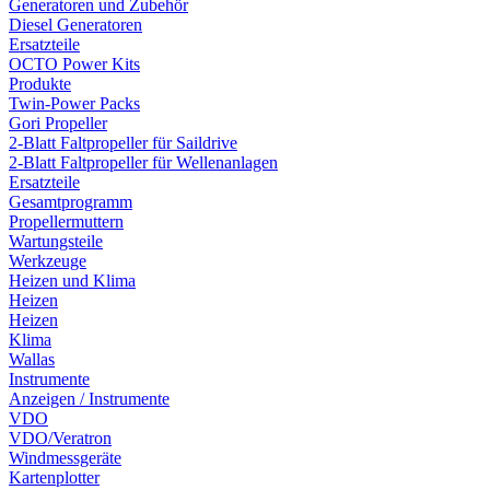
Generatoren und Zubehör
Diesel Generatoren
Ersatzteile
OCTO Power Kits
Produkte
Twin-Power Packs
Gori Propeller
2-Blatt Faltpropeller für Saildrive
2-Blatt Faltpropeller für Wellenanlagen
Ersatzteile
Gesamtprogramm
Propellermuttern
Wartungsteile
Werkzeuge
Heizen und Klima
Heizen
Heizen
Klima
Wallas
Instrumente
Anzeigen / Instrumente
VDO
VDO/Veratron
Windmessgeräte
Kartenplotter