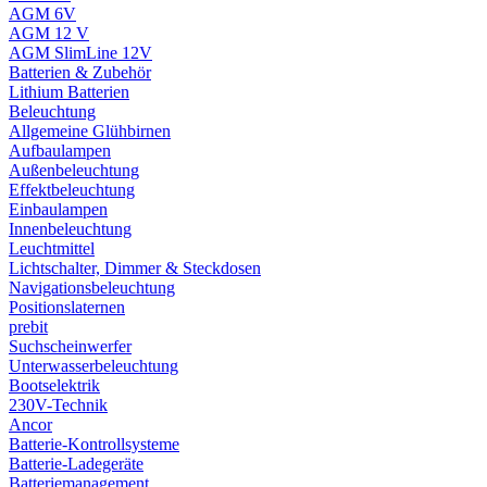
AGM 6V
AGM 12 V
AGM SlimLine 12V
Batterien & Zubehör
Lithium Batterien
Beleuchtung
Allgemeine Glühbirnen
Aufbaulampen
Außenbeleuchtung
Effektbeleuchtung
Einbaulampen
Innenbeleuchtung
Leuchtmittel
Lichtschalter, Dimmer & Steckdosen
Navigationsbeleuchtung
Positionslaternen
prebit
Suchscheinwerfer
Unterwasserbeleuchtung
Bootselektrik
230V-Technik
Ancor
Batterie-Kontrollsysteme
Batterie-Ladegeräte
Batteriemanagement