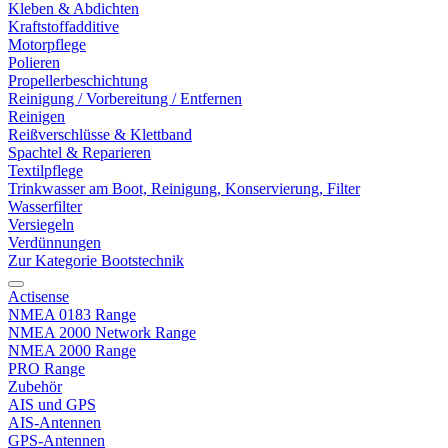
Kleben & Abdichten
Kraftstoffadditive
Motorpflege
Polieren
Propellerbeschichtung
Reinigung / Vorbereitung / Entfernen
Reinigen
Reißverschlüsse & Klettband
Spachtel & Reparieren
Textilpflege
Trinkwasser am Boot, Reinigung, Konservierung, Filter
Wasserfilter
Versiegeln
Verdünnungen
Zur Kategorie Bootstechnik
Actisense
NMEA 0183 Range
NMEA 2000 Network Range
NMEA 2000 Range
PRO Range
Zubehör
AIS und GPS
AIS-Antennen
GPS-Antennen