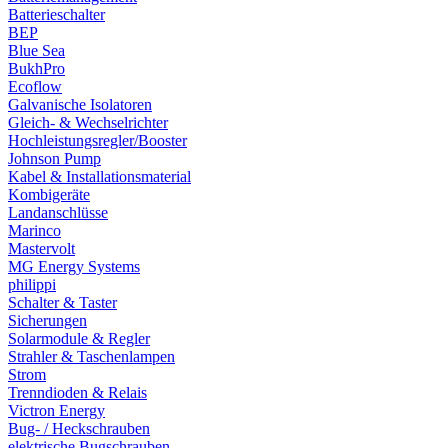
Batterieschalter
BEP
Blue Sea
BukhPro
Ecoflow
Galvanische Isolatoren
Gleich- & Wechselrichter
Hochleistungsregler/Booster
Johnson Pump
Kabel & Installationsmaterial
Kombigeräte
Landanschlüsse
Marinco
Mastervolt
MG Energy Systems
philippi
Schalter & Taster
Sicherungen
Solarmodule & Regler
Strahler & Taschenlampen
Strom
Trenndioden & Relais
Victron Energy
Bug- / Heckschrauben
elektrische Bugschrauben