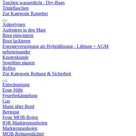
Taschen wasserdicht - Dry-Bags
Trinkflaschen
Zur Kategorie Ratgeber
Ankertypen
Aufentern in den Mast
Boot einwintern
Boot lackieren
Energieversorgung als Hybridlösung - Lithium + AGM
nebeneinander
Knotenkunde
Segeltörn planen
Reffen
Zur Kategorie Rettung & Sicherheit
Entwässerung
Erste Hilfe
Feuerbekämpfung
Gas
Mann über Bord
Bergung
Feste MOB-Bojen
IOR-Markierungsbojen
Markierungsbojen
MOB-Rettungslichter