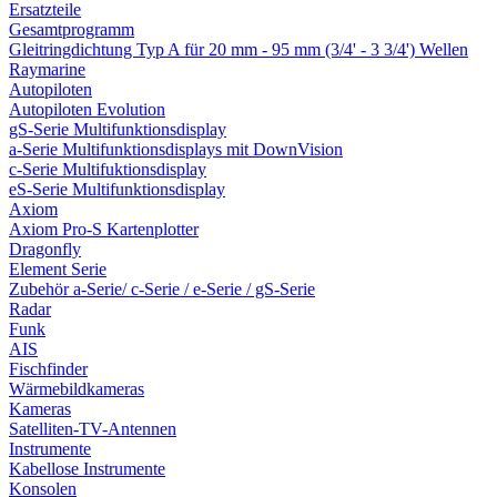
Ersatzteile
Gesamtprogramm
Gleitringdichtung Typ A für 20 mm - 95 mm (3/4' - 3 3/4') Wellen
Raymarine
Autopiloten
Autopiloten Evolution
gS-Serie Multifunktionsdisplay
a-Serie Multifunktionsdisplays mit DownVision
c-Serie Multifuktionsdisplay
eS-Serie Multifunktionsdisplay
Axiom
Axiom Pro-S Kartenplotter
Dragonfly
Element Serie
Zubehör a-Serie/ c-Serie / e-Serie / gS-Serie
Radar
Funk
AIS
Fischfinder
Wärmebildkameras
Kameras
Satelliten-TV-Antennen
Instrumente
Kabellose Instrumente
Konsolen