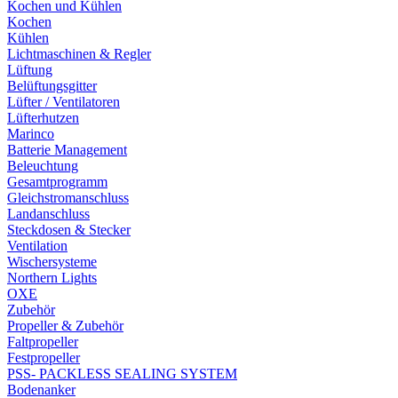
Kochen und Kühlen
Kochen
Kühlen
Lichtmaschinen & Regler
Lüftung
Belüftungsgitter
Lüfter / Ventilatoren
Lüfterhutzen
Marinco
Batterie Management
Beleuchtung
Gesamtprogramm
Gleichstromanschluss
Landanschluss
Steckdosen & Stecker
Ventilation
Wischersysteme
Northern Lights
OXE
Zubehör
Propeller & Zubehör
Faltpropeller
Festpropeller
PSS- PACKLESS SEALING SYSTEM
Bodenanker