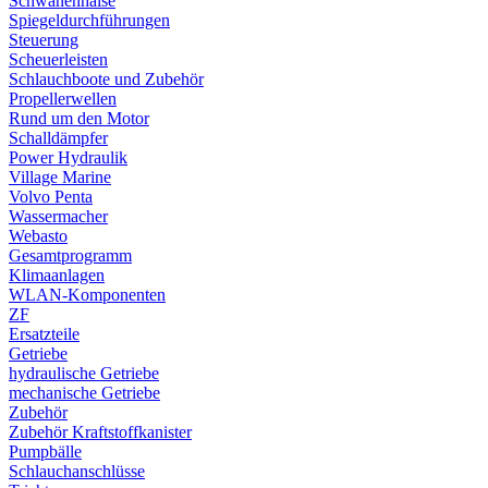
Schwanenhälse
Spiegeldurchführungen
Steuerung
Scheuerleisten
Schlauchboote und Zubehör
Propellerwellen
Rund um den Motor
Schalldämpfer
Power Hydraulik
Village Marine
Volvo Penta
Wassermacher
Webasto
Gesamtprogramm
Klimaanlagen
WLAN-Komponenten
ZF
Ersatzteile
Getriebe
hydraulische Getriebe
mechanische Getriebe
Zubehör
Zubehör Kraftstoffkanister
Pumpbälle
Schlauchanschlüsse