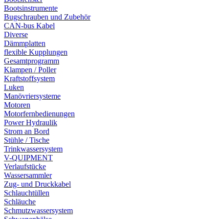
Bootsinstrumente
Bugschrauben und Zubehör
CAN-bus Kabel
Diverse
Dämmplatten
flexible Kupplungen
Gesamtprogramm
Klampen / Poller
Kraftstoffsystem
Luken
Manövriersysteme
Motoren
Motorfernbedienungen
Power Hydraulik
Strom an Bord
Stühle / Tische
Trinkwassersystem
V-QUIPMENT
Verlaufstücke
Wassersammler
Zug- und Druckkabel
Schlauchtüllen
Schläuche
Schmutzwassersystem