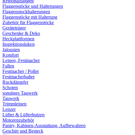
Regionalflaggen
Flaggenstöcke und Halterungen
Flaggenstockhalterungen
Flaggenstöcke mit Halterung
Zubehör für Flaggenstöcke
Geräteträger
Geschenke & Deko
Heckplattformen
Inspektionsluken
Jalousien
Komfort
Leinen, Festmacher
Fallen
Festmacher / Poller
Festmacherhalter
Ruckdämpfer
Schoten
sonstiges Tauwerk
Tauwerk
Trimmleinen
Lenzer
Lüfter & Lüfterhutzen
Motorenzubehör
Pantry, Kabinen-Ausstattung, Aufbewahren
Geschirr und Besteck