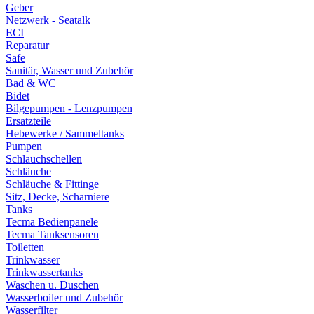
Geber
Netzwerk - Seatalk
ECI
Reparatur
Safe
Sanitär, Wasser und Zubehör
Bad & WC
Bidet
Bilgepumpen - Lenzpumpen
Ersatzteile
Hebewerke / Sammeltanks
Pumpen
Schlauchschellen
Schläuche
Schläuche & Fittinge
Sitz, Decke, Scharniere
Tanks
Tecma Bedienpanele
Tecma Tanksensoren
Toiletten
Trinkwasser
Trinkwassertanks
Waschen u. Duschen
Wasserboiler und Zubehör
Wasserfilter