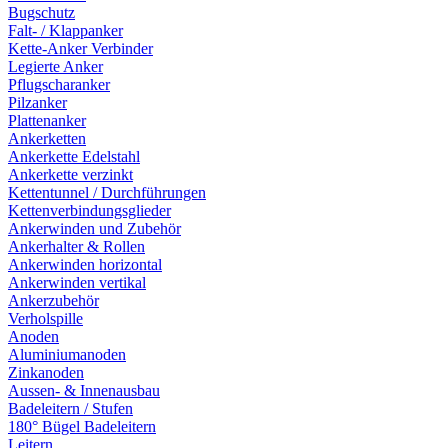
Bugschutz
Falt- / Klappanker
Kette-Anker Verbinder
Legierte Anker
Pflugscharanker
Pilzanker
Plattenanker
Ankerketten
Ankerkette Edelstahl
Ankerkette verzinkt
Kettentunnel / Durchführungen
Kettenverbindungsglieder
Ankerwinden und Zubehör
Ankerhalter & Rollen
Ankerwinden horizontal
Ankerwinden vertikal
Ankerzubehör
Verholspille
Anoden
Aluminiumanoden
Zinkanoden
Aussen- & Innenausbau
Badeleitern / Stufen
180° Bügel Badeleitern
Leitern