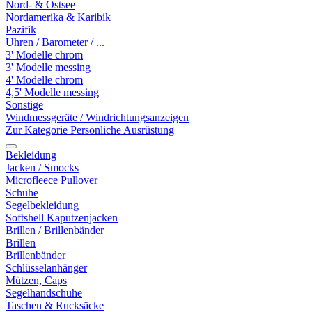
Nord- & Ostsee
Nordamerika & Karibik
Pazifik
Uhren / Barometer / ...
3' Modelle chrom
3' Modelle messing
4' Modelle chrom
4,5' Modelle messing
Sonstige
Windmessgeräte / Windrichtungsanzeigen
Zur Kategorie Persönliche Ausrüstung
Bekleidung
Jacken / Smocks
Microfleece Pullover
Schuhe
Segelbekleidung
Softshell Kaputzenjacken
Brillen / Brillenbänder
Brillen
Brillenbänder
Schlüsselanhänger
Mützen, Caps
Segelhandschuhe
Taschen & Rucksäcke