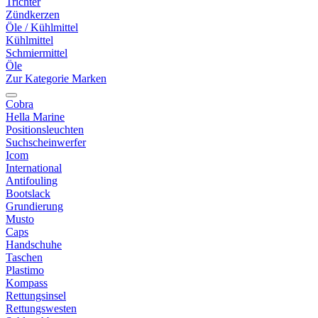
Trichter
Zündkerzen
Öle / Kühlmittel
Kühlmittel
Schmiermittel
Öle
Zur Kategorie Marken
Cobra
Hella Marine
Positionsleuchten
Suchscheinwerfer
Icom
International
Antifouling
Bootslack
Grundierung
Musto
Caps
Handschuhe
Taschen
Plastimo
Kompass
Rettungsinsel
Rettungswesten