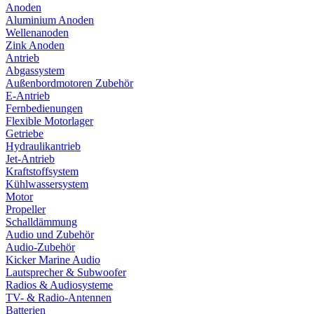
Anoden
Aluminium Anoden
Wellenanoden
Zink Anoden
Antrieb
Abgassystem
Außenbordmotoren Zubehör
E-Antrieb
Fernbedienungen
Flexible Motorlager
Getriebe
Hydraulikantrieb
Jet-Antrieb
Kraftstoffsystem
Kühlwassersystem
Motor
Propeller
Schalldämmung
Audio und Zubehör
Audio-Zubehör
Kicker Marine Audio
Lautsprecher & Subwoofer
Radios & Audiosysteme
TV- & Radio-Antennen
Batterien