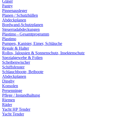
Gläser
Pantry
Pinnenausleger
Planen / Schutzhüllen
Abdeckplanen
Bordwand-Schutzplanen
Steuerradabdeckungen
Plastimo - Gesamtprogramm
Plastimo
Pumpen, Kanister, Eimer, Schläuche
Regale & Halter
Rollos, Jalousien & Sonnenschutz, Insektenschutz
Spezialgewebe & Folien
Scheibenwischer
Schiffsfenster
Schlauchboote, Beiboote
Abdeckplanen
Dinghy
Konsolen
Persenninge
Pflege / Instandhaltung
Riemen
Räder
Yacht HP Tender
Yacht Tender