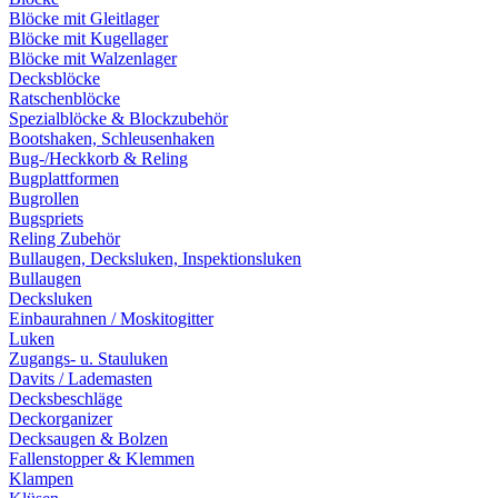
Blöcke mit Gleitlager
Blöcke mit Kugellager
Blöcke mit Walzenlager
Decksblöcke
Ratschenblöcke
Spezialblöcke & Blockzubehör
Bootshaken, Schleusenhaken
Bug-/Heckkorb & Reling
Bugplattformen
Bugrollen
Bugspriets
Reling Zubehör
Bullaugen, Decksluken, Inspektionsluken
Bullaugen
Decksluken
Einbaurahnen / Moskitogitter
Luken
Zugangs- u. Stauluken
Davits / Lademasten
Decksbeschläge
Deckorganizer
Decksaugen & Bolzen
Fallenstopper & Klemmen
Klampen