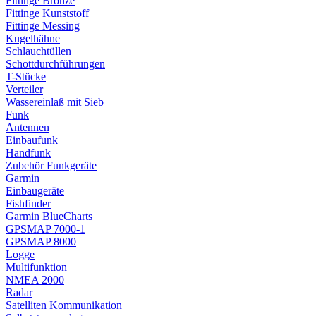
Fittinge Bronze
Fittinge Kunststoff
Fittinge Messing
Kugelhähne
Schlauchtüllen
Schottdurchführungen
T-Stücke
Verteiler
Wassereinlaß mit Sieb
Funk
Antennen
Einbaufunk
Handfunk
Zubehör Funkgeräte
Garmin
Einbaugeräte
Fishfinder
Garmin BlueCharts
GPSMAP 7000-1
GPSMAP 8000
Logge
Multifunktion
NMEA 2000
Radar
Satelliten Kommunikation