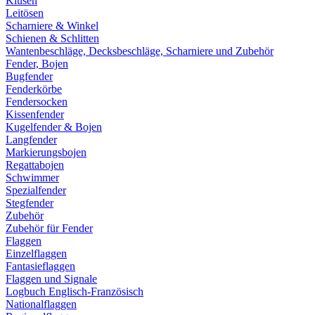
Klüsen
Leitösen
Scharniere & Winkel
Schienen & Schlitten
Wantenbeschläge, Decksbeschläge, Scharniere und Zubehör
Fender, Bojen
Bugfender
Fenderkörbe
Fendersocken
Kissenfender
Kugelfender & Bojen
Langfender
Markierungsbojen
Regattabojen
Schwimmer
Spezialfender
Stegfender
Zubehör
Zubehör für Fender
Flaggen
Einzelflaggen
Fantasieflaggen
Flaggen und Signale
Logbuch Englisch-Französisch
Nationalflaggen