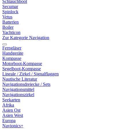
Schlauchboot
Secumar
Spinlock
Vetus
Batterien
Boiler
Yachticon
Zur Kategorie Navigation
Ferngläser
Handgeräte
Kompasse
Motorboot-Kompasse
Segelboot-Kompasse
Lineale / Zirkel / Signalflaggen
Nautische Literatur
Navigationsdreiecke / Sets
Navigationsmittel
Navigationszirkel
Seekarten
Afrika
Asien Ost
Asien West
Europa
Navionics+