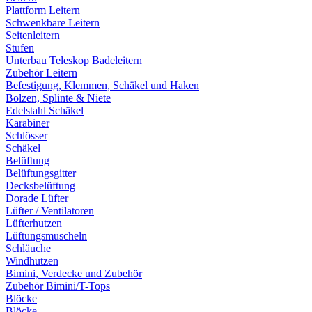
Plattform Leitern
Schwenkbare Leitern
Seitenleitern
Stufen
Unterbau Teleskop Badeleitern
Zubehör Leitern
Befestigung, Klemmen, Schäkel und Haken
Bolzen, Splinte & Niete
Edelstahl Schäkel
Karabiner
Schlösser
Schäkel
Belüftung
Belüftungsgitter
Decksbelüftung
Dorade Lüfter
Lüfter / Ventilatoren
Lüfterhutzen
Lüftungsmuscheln
Schläuche
Windhutzen
Bimini, Verdecke und Zubehör
Zubehör Bimini/T-Tops
Blöcke
Blöcke