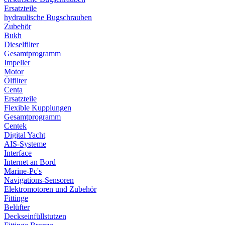
Ersatzteile
hydraulische Bugschrauben
Zubehör
Bukh
Dieselfilter
Gesamtprogramm
Impeller
Motor
Ölfilter
Centa
Ersatzteile
Flexible Kupplungen
Gesamtprogramm
Centek
Digital Yacht
AIS-Systeme
Interface
Internet an Bord
Marine-Pc's
Navigations-Sensoren
Elektromotoren und Zubehör
Fittinge
Belüfter
Deckseinfüllstutzen