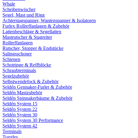
Whale
Scheibenwischer
Segel, Mast und Rigg
Achterstagspanner, Wantenspanner & Isolatoren
Furlex Rollreffanlagen & Zubehör
Lattenbeschläge & Segellatten
Mastrutscher & Stagreiter
Rollreffanlagen
Rutscher, Stopper & Endstücke
Salingsschoner
Schienen
Schotringe & Reffblöcke
Schraubterminals
Segelzubehör
Selbstwendefock & Zubehör
Seldén Gennaker-Furler & Zubehör
Seldén Mastzubehör
Seldén Spinnakerbäume & Zubehör
Seldén System 15
Seldén System 22
Seldén System 30
Seldén System 30 Performance
Seldén System 42
Terminals
Toggles