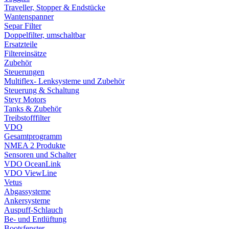
Traveller, Stopper & Endstücke
Wantenspanner
Separ Filter
Doppelfilter, umschaltbar
Ersatzteile
Filtereinsätze
Zubehör
Steuerungen
Multiflex- Lenksysteme und Zubehör
Steuerung & Schaltung
Steyr Motors
Tanks & Zubehör
Treibstofffilter
VDO
Gesamtprogramm
NMEA 2 Produkte
Sensoren und Schalter
VDO OceanLink
VDO ViewLine
Vetus
Abgassysteme
Ankersysteme
Auspuff-Schlauch
Be- und Entlüftung
Bootsfenster