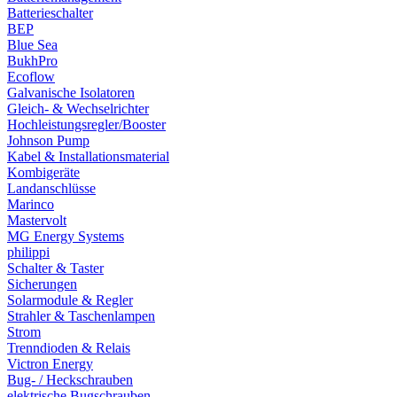
Batterieschalter
BEP
Blue Sea
BukhPro
Ecoflow
Galvanische Isolatoren
Gleich- & Wechselrichter
Hochleistungsregler/Booster
Johnson Pump
Kabel & Installationsmaterial
Kombigeräte
Landanschlüsse
Marinco
Mastervolt
MG Energy Systems
philippi
Schalter & Taster
Sicherungen
Solarmodule & Regler
Strahler & Taschenlampen
Strom
Trenndioden & Relais
Victron Energy
Bug- / Heckschrauben
elektrische Bugschrauben