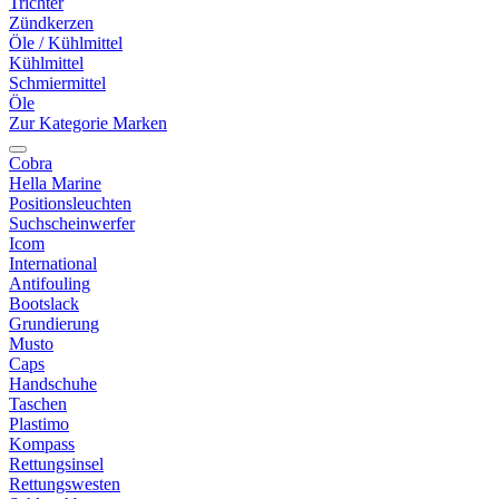
Trichter
Zündkerzen
Öle / Kühlmittel
Kühlmittel
Schmiermittel
Öle
Zur Kategorie Marken
Cobra
Hella Marine
Positionsleuchten
Suchscheinwerfer
Icom
International
Antifouling
Bootslack
Grundierung
Musto
Caps
Handschuhe
Taschen
Plastimo
Kompass
Rettungsinsel
Rettungswesten