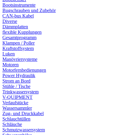
Bootsinstrumente
Bugschrauben und Zubehör
CAN-bus Kabel
Diverse
Dämmplatten
flexible Kupplungen
Gesamtprogramm
Klampen / Poller
Kraftstoffsystem
Luken
Manövriersysteme
Motoren
Motorfernbedienungen
Power Hydraulik
Strom an Bord
Stühle / Tische
Trinkwassersystem
V-QUIPMENT
Verlaufstücke
Wassersammler
Zug- und Druckkabel
Schlauchtüllen
Schläuche
Schmutzwassersystem