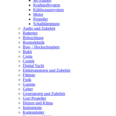
Jet-Antrieb
Kraftstoffsystem
Kühlwassersystem
Motor
Propeller
Schalldämmung
Audio und Zubehör
Batterien
Beleuchtung
Bootselektrik
Bug- / Heckschrauben
Bukh
Centa
Centek
Digital Yacht
Elektromotoren und Zubehör
Fittinge
Funk
Garmin
Geber
Generatoren und Zubehör
Gori Propeller
Heizen und Klima
Instrumente
Kartenplotter