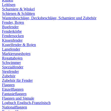
Klüsen
Leitösen
Scharniere & Winkel
Schienen & Schlitten
Wantenbeschläge, Decksbeschläge, Scharniere und Zubehör
Fender, Bojen
Bugfender
Fenderkörbe
Fendersocken
Kissenfender
Kugelfender & Bojen
Langfender
Markierungsbojen
Regattabojen
Schwimmer
Spezialfender
Stegfender
Zubehör
Zubehör für Fender
Flaggen
Einzelflaggen
Fantasieflaggen
Flaggen und Signale
Logbuch Englisch-Französisch
Nationalflaggen