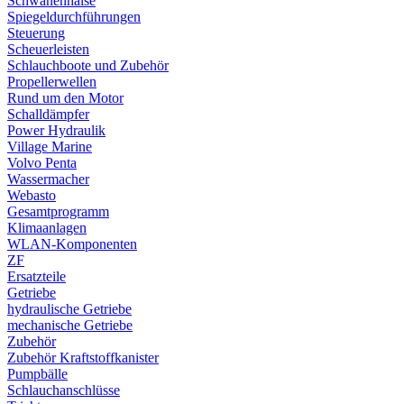
Schwanenhälse
Spiegeldurchführungen
Steuerung
Scheuerleisten
Schlauchboote und Zubehör
Propellerwellen
Rund um den Motor
Schalldämpfer
Power Hydraulik
Village Marine
Volvo Penta
Wassermacher
Webasto
Gesamtprogramm
Klimaanlagen
WLAN-Komponenten
ZF
Ersatzteile
Getriebe
hydraulische Getriebe
mechanische Getriebe
Zubehör
Zubehör Kraftstoffkanister
Pumpbälle
Schlauchanschlüsse