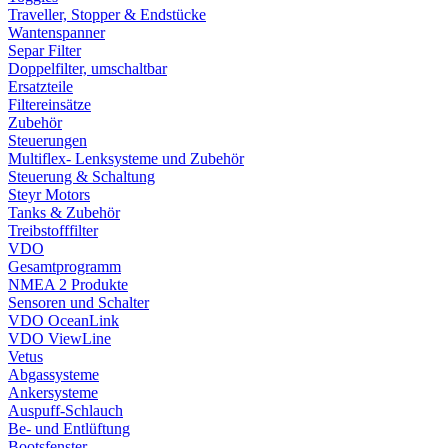
Traveller, Stopper & Endstücke
Wantenspanner
Separ Filter
Doppelfilter, umschaltbar
Ersatzteile
Filtereinsätze
Zubehör
Steuerungen
Multiflex- Lenksysteme und Zubehör
Steuerung & Schaltung
Steyr Motors
Tanks & Zubehör
Treibstofffilter
VDO
Gesamtprogramm
NMEA 2 Produkte
Sensoren und Schalter
VDO OceanLink
VDO ViewLine
Vetus
Abgassysteme
Ankersysteme
Auspuff-Schlauch
Be- und Entlüftung
Bootsfenster