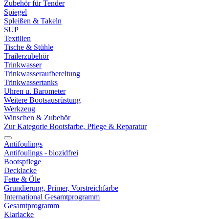
Zubehör für Tender
Spiegel
Spleißen & Takeln
SUP
Textilien
Tische & Stühle
Trailerzubehör
Trinkwasser
Trinkwasseraufbereitung
Trinkwassertanks
Uhren u. Barometer
Weitere Bootsausrüstung
Werkzeug
Winschen & Zubehör
Zur Kategorie Bootsfarbe, Pflege & Reparatur
Antifoulings
Antifoulings - biozidfrei
Bootspflege
Decklacke
Fette & Öle
Grundierung, Primer, Vorstreichfarbe
International Gesamtprogramm
Gesamtprogramm
Klarlacke