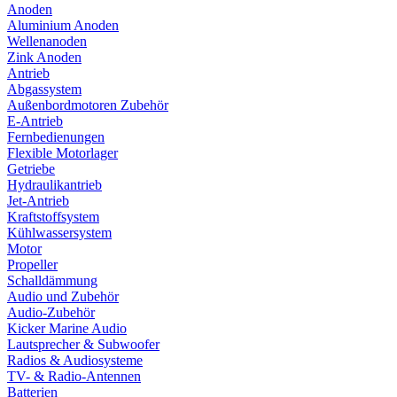
Anoden
Aluminium Anoden
Wellenanoden
Zink Anoden
Antrieb
Abgassystem
Außenbordmotoren Zubehör
E-Antrieb
Fernbedienungen
Flexible Motorlager
Getriebe
Hydraulikantrieb
Jet-Antrieb
Kraftstoffsystem
Kühlwassersystem
Motor
Propeller
Schalldämmung
Audio und Zubehör
Audio-Zubehör
Kicker Marine Audio
Lautsprecher & Subwoofer
Radios & Audiosysteme
TV- & Radio-Antennen
Batterien