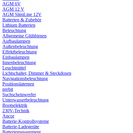
AGM 6V
AGM 12 V
AGM SlimLine 12V
Batterien & Zubehör
Lithium Batterien
Beleuchtung
Allgemeine Glühbirnen
Aufbaulampen
Außenbeleuchtung
Effektbeleuchtung
Einbaulampen
Innenbeleuchtung
Leuchtmittel
Lichtschalter, Dimmer & Steckdosen
Navigationsbeleuchtung
Positionslaternen
prebit
Suchscheinwerfer
Unterwasserbeleuchtung
Bootselektrik
230V-Technik
Ancor
Batterie-Kontrollsysteme
Batterie-Ladegeräte
Batteriemanagement