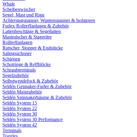
Whale
Scheibenwischer
Segel, Mast und Rigg
Achterstagspanner, Wantenspanner & Isolatoren
Furlex Rollreffanlagen & Zubehör
Lattenbeschläge & Segellatten
Mastrutscher & Stagreiter
Rollreffanlagen
Rutscher, Stopper & Endstücke
Salingsschoner
Schienen
Schotringe & Reffblöcke
Schraubterminals
Segelzubehör
Selbstwendefock & Zubehör
Seldén Gennaker-Furler & Zubehör
Seldén Mastzubehör
Seldén Spinnakerbäume & Zubehör
Seldén System 15
Seldén System 22
Seldén System 30
Seldén System 30 Performance
Seldén System 42
Terminals
Toggles