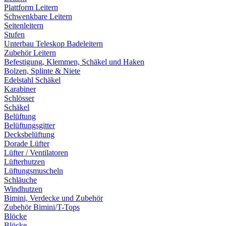
Plattform Leitern
Schwenkbare Leitern
Seitenleitern
Stufen
Unterbau Teleskop Badeleitern
Zubehör Leitern
Befestigung, Klemmen, Schäkel und Haken
Bolzen, Splinte & Niete
Edelstahl Schäkel
Karabiner
Schlösser
Schäkel
Belüftung
Belüftungsgitter
Decksbelüftung
Dorade Lüfter
Lüfter / Ventilatoren
Lüfterhutzen
Lüftungsmuscheln
Schläuche
Windhutzen
Bimini, Verdecke und Zubehör
Zubehör Bimini/T-Tops
Blöcke
Blöcke