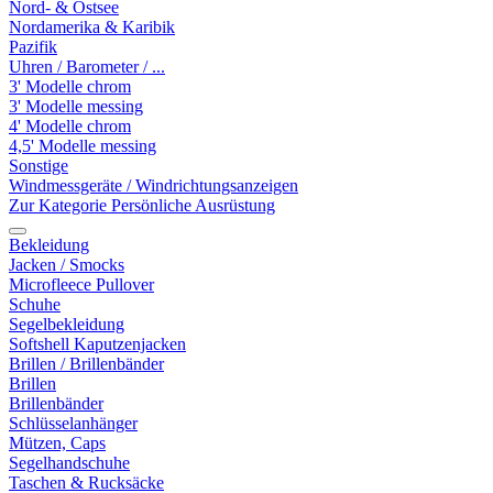
Nord- & Ostsee
Nordamerika & Karibik
Pazifik
Uhren / Barometer / ...
3' Modelle chrom
3' Modelle messing
4' Modelle chrom
4,5' Modelle messing
Sonstige
Windmessgeräte / Windrichtungsanzeigen
Zur Kategorie Persönliche Ausrüstung
Bekleidung
Jacken / Smocks
Microfleece Pullover
Schuhe
Segelbekleidung
Softshell Kaputzenjacken
Brillen / Brillenbänder
Brillen
Brillenbänder
Schlüsselanhänger
Mützen, Caps
Segelhandschuhe
Taschen & Rucksäcke