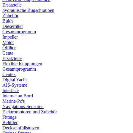
Ersatzteile
hydraulische Bugschrauben
Zubehör
Bukh
Dieselfilter
Gesamtprogramm
Impeller
Motor
Ölfilter
Centa
Ersatzteile
Flexible Kupplungen
Gesamtprogramm
Centek
Digital Yacht
AIS-Systeme
Interface
Internet an Bord
Marine-Pc's
Navigations-Sensoren
Elektromotoren und Zubehör
Fittinge
Belüfter
Deckseinfüllstutzen