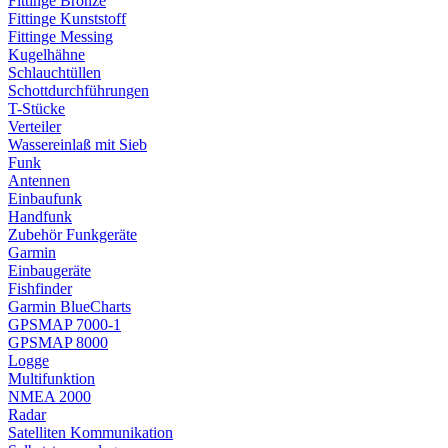
Fittinge Bronze
Fittinge Kunststoff
Fittinge Messing
Kugelhähne
Schlauchtüllen
Schottdurchführungen
T-Stücke
Verteiler
Wassereinlaß mit Sieb
Funk
Antennen
Einbaufunk
Handfunk
Zubehör Funkgeräte
Garmin
Einbaugeräte
Fishfinder
Garmin BlueCharts
GPSMAP 7000-1
GPSMAP 8000
Logge
Multifunktion
NMEA 2000
Radar
Satelliten Kommunikation