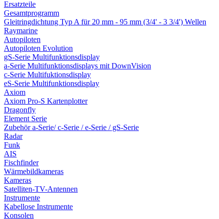
Ersatzteile
Gesamtprogramm
Gleitringdichtung Typ A für 20 mm - 95 mm (3/4' - 3 3/4') Wellen
Raymarine
Autopiloten
Autopiloten Evolution
gS-Serie Multifunktionsdisplay
a-Serie Multifunktionsdisplays mit DownVision
c-Serie Multifuktionsdisplay
eS-Serie Multifunktionsdisplay
Axiom
Axiom Pro-S Kartenplotter
Dragonfly
Element Serie
Zubehör a-Serie/ c-Serie / e-Serie / gS-Serie
Radar
Funk
AIS
Fischfinder
Wärmebildkameras
Kameras
Satelliten-TV-Antennen
Instrumente
Kabellose Instrumente
Konsolen