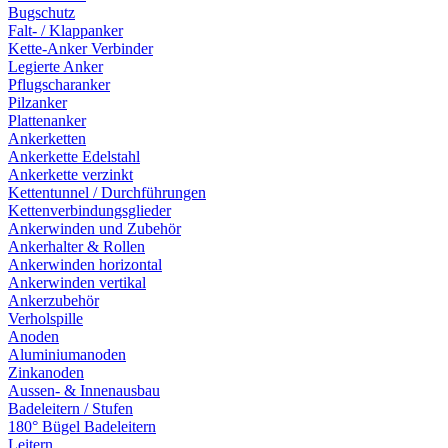
Bugschutz
Falt- / Klappanker
Kette-Anker Verbinder
Legierte Anker
Pflugscharanker
Pilzanker
Plattenanker
Ankerketten
Ankerkette Edelstahl
Ankerkette verzinkt
Kettentunnel / Durchführungen
Kettenverbindungsglieder
Ankerwinden und Zubehör
Ankerhalter & Rollen
Ankerwinden horizontal
Ankerwinden vertikal
Ankerzubehör
Verholspille
Anoden
Aluminiumanoden
Zinkanoden
Aussen- & Innenausbau
Badeleitern / Stufen
180° Bügel Badeleitern
Leitern