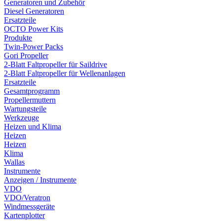
Generatoren und Zubehör
Diesel Generatoren
Ersatzteile
OCTO Power Kits
Produkte
Twin-Power Packs
Gori Propeller
2-Blatt Faltpropeller für Saildrive
2-Blatt Faltpropeller für Wellenanlagen
Ersatzteile
Gesamtprogramm
Propellermuttern
Wartungsteile
Werkzeuge
Heizen und Klima
Heizen
Heizen
Klima
Wallas
Instrumente
Anzeigen / Instrumente
VDO
VDO/Veratron
Windmessgeräte
Kartenplotter