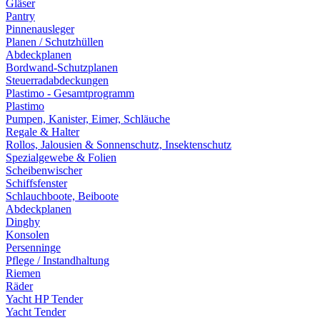
Gläser
Pantry
Pinnenausleger
Planen / Schutzhüllen
Abdeckplanen
Bordwand-Schutzplanen
Steuerradabdeckungen
Plastimo - Gesamtprogramm
Plastimo
Pumpen, Kanister, Eimer, Schläuche
Regale & Halter
Rollos, Jalousien & Sonnenschutz, Insektenschutz
Spezialgewebe & Folien
Scheibenwischer
Schiffsfenster
Schlauchboote, Beiboote
Abdeckplanen
Dinghy
Konsolen
Persenninge
Pflege / Instandhaltung
Riemen
Räder
Yacht HP Tender
Yacht Tender