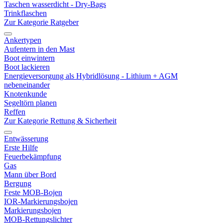
Taschen wasserdicht - Dry-Bags
Trinkflaschen
Zur Kategorie Ratgeber
Ankertypen
Aufentern in den Mast
Boot einwintern
Boot lackieren
Energieversorgung als Hybridlösung - Lithium + AGM
nebeneinander
Knotenkunde
Segeltörn planen
Reffen
Zur Kategorie Rettung & Sicherheit
Entwässerung
Erste Hilfe
Feuerbekämpfung
Gas
Mann über Bord
Bergung
Feste MOB-Bojen
IOR-Markierungsbojen
Markierungsbojen
MOB-Rettungslichter