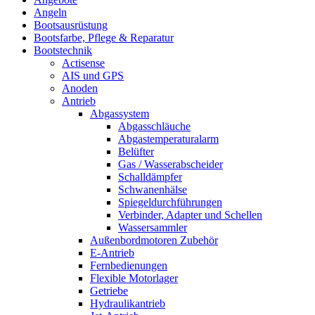
Angeln
Bootsausrüstung
Bootsfarbe, Pflege & Reparatur
Bootstechnik
Actisense
AIS und GPS
Anoden
Antrieb
Abgassystem
Abgasschläuche
Abgastemperaturalarm
Belüfter
Gas / Wasserabscheider
Schalldämpfer
Schwanenhälse
Spiegeldurchführungen
Verbinder, Adapter und Schellen
Wassersammler
Außenbordmotoren Zubehör
E-Antrieb
Fernbedienungen
Flexible Motorlager
Getriebe
Hydraulikantrieb