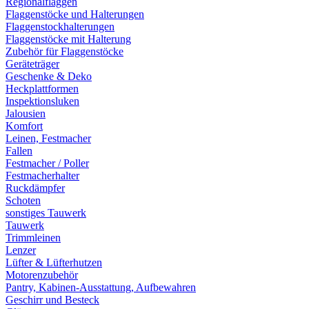
Regionalflaggen
Flaggenstöcke und Halterungen
Flaggenstockhalterungen
Flaggenstöcke mit Halterung
Zubehör für Flaggenstöcke
Geräteträger
Geschenke & Deko
Heckplattformen
Inspektionsluken
Jalousien
Komfort
Leinen, Festmacher
Fallen
Festmacher / Poller
Festmacherhalter
Ruckdämpfer
Schoten
sonstiges Tauwerk
Tauwerk
Trimmleinen
Lenzer
Lüfter & Lüfterhutzen
Motorenzubehör
Pantry, Kabinen-Ausstattung, Aufbewahren
Geschirr und Besteck