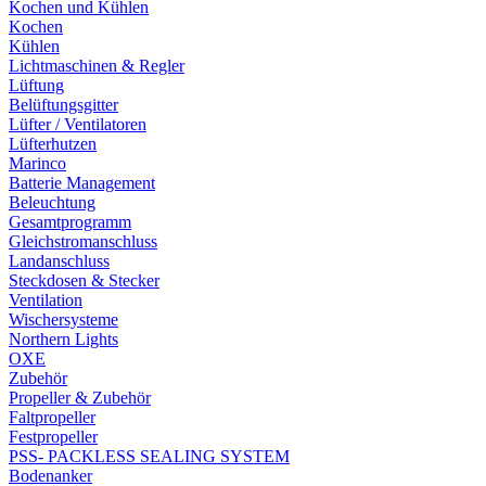
Kochen und Kühlen
Kochen
Kühlen
Lichtmaschinen & Regler
Lüftung
Belüftungsgitter
Lüfter / Ventilatoren
Lüfterhutzen
Marinco
Batterie Management
Beleuchtung
Gesamtprogramm
Gleichstromanschluss
Landanschluss
Steckdosen & Stecker
Ventilation
Wischersysteme
Northern Lights
OXE
Zubehör
Propeller & Zubehör
Faltpropeller
Festpropeller
PSS- PACKLESS SEALING SYSTEM
Bodenanker