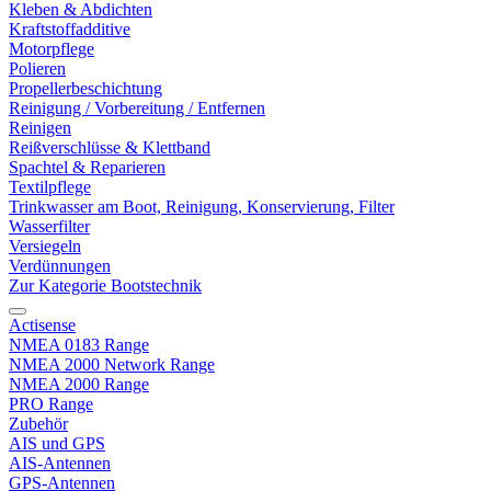
Kleben & Abdichten
Kraftstoffadditive
Motorpflege
Polieren
Propellerbeschichtung
Reinigung / Vorbereitung / Entfernen
Reinigen
Reißverschlüsse & Klettband
Spachtel & Reparieren
Textilpflege
Trinkwasser am Boot, Reinigung, Konservierung, Filter
Wasserfilter
Versiegeln
Verdünnungen
Zur Kategorie Bootstechnik
Actisense
NMEA 0183 Range
NMEA 2000 Network Range
NMEA 2000 Range
PRO Range
Zubehör
AIS und GPS
AIS-Antennen
GPS-Antennen