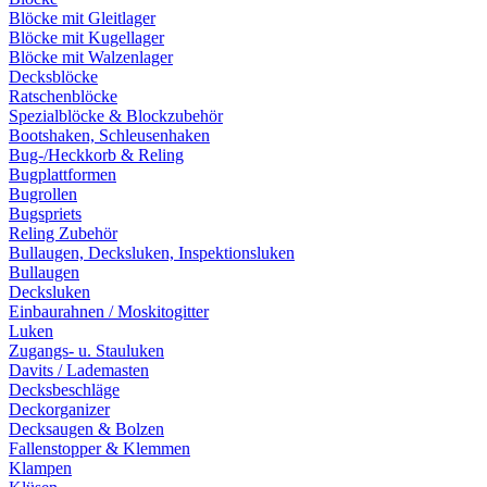
Blöcke mit Gleitlager
Blöcke mit Kugellager
Blöcke mit Walzenlager
Decksblöcke
Ratschenblöcke
Spezialblöcke & Blockzubehör
Bootshaken, Schleusenhaken
Bug-/Heckkorb & Reling
Bugplattformen
Bugrollen
Bugspriets
Reling Zubehör
Bullaugen, Decksluken, Inspektionsluken
Bullaugen
Decksluken
Einbaurahnen / Moskitogitter
Luken
Zugangs- u. Stauluken
Davits / Lademasten
Decksbeschläge
Deckorganizer
Decksaugen & Bolzen
Fallenstopper & Klemmen
Klampen