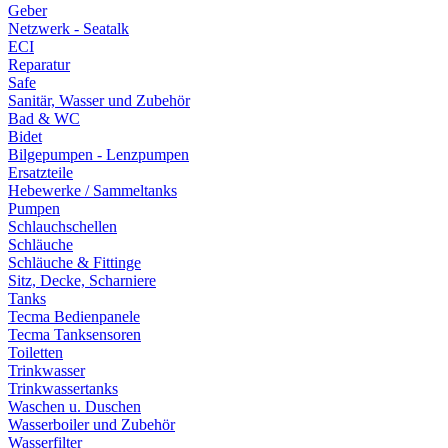
Geber
Netzwerk - Seatalk
ECI
Reparatur
Safe
Sanitär, Wasser und Zubehör
Bad & WC
Bidet
Bilgepumpen - Lenzpumpen
Ersatzteile
Hebewerke / Sammeltanks
Pumpen
Schlauchschellen
Schläuche
Schläuche & Fittinge
Sitz, Decke, Scharniere
Tanks
Tecma Bedienpanele
Tecma Tanksensoren
Toiletten
Trinkwasser
Trinkwassertanks
Waschen u. Duschen
Wasserboiler und Zubehör
Wasserfilter