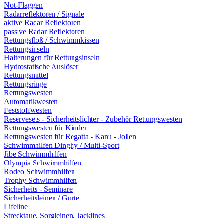
Not-Flaggen
Radarreflektoren / Signale
aktive Radar Reflektoren
passive Radar Reflektoren
Rettungsfloß / Schwimmkissen
Rettungsinseln
Halterungen für Rettungsinseln
Hydrostatische Auslöser
Rettungsmittel
Rettungsringe
Rettungswesten
Automatikwesten
Feststoffwesten
Reservesets - Sicherheitslichter - Zubehör Rettungswesten
Rettungswesten für Kinder
Rettungswesten für Regatta - Kanu - Jollen
Schwimmhilfen Dinghy / Multi-Sport
Jibe Schwimmhilfen
Olympia Schwimmhilfen
Rodeo Schwimmhilfen
Trophy Schwimmhilfen
Sicherheits - Seminare
Sicherheitsleinen / Gurte
Lifeline
Strecktaue, Sorgleinen, Jacklines