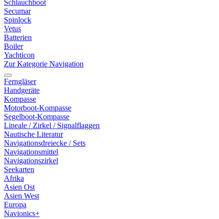
Schlauchboot
Secumar
Spinlock
Vetus
Batterien
Boiler
Yachticon
Zur Kategorie Navigation
Ferngläser
Handgeräte
Kompasse
Motorboot-Kompasse
Segelboot-Kompasse
Lineale / Zirkel / Signalflaggen
Nautische Literatur
Navigationsdreiecke / Sets
Navigationsmittel
Navigationszirkel
Seekarten
Afrika
Asien Ost
Asien West
Europa
Navionics+