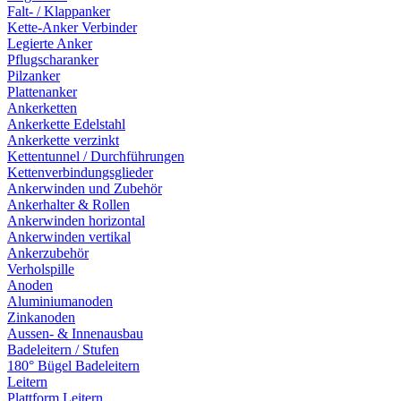
Falt- / Klappanker
Kette-Anker Verbinder
Legierte Anker
Pflugscharanker
Pilzanker
Plattenanker
Ankerketten
Ankerkette Edelstahl
Ankerkette verzinkt
Kettentunnel / Durchführungen
Kettenverbindungsglieder
Ankerwinden und Zubehör
Ankerhalter & Rollen
Ankerwinden horizontal
Ankerwinden vertikal
Ankerzubehör
Verholspille
Anoden
Aluminiumanoden
Zinkanoden
Aussen- & Innenausbau
Badeleitern / Stufen
180° Bügel Badeleitern
Leitern
Plattform Leitern