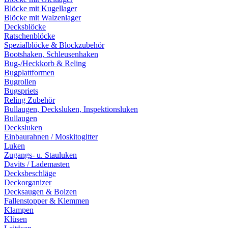
Blöcke mit Kugellager
Blöcke mit Walzenlager
Decksblöcke
Ratschenblöcke
Spezialblöcke & Blockzubehör
Bootshaken, Schleusenhaken
Bug-/Heckkorb & Reling
Bugplattformen
Bugrollen
Bugspriets
Reling Zubehör
Bullaugen, Decksluken, Inspektionsluken
Bullaugen
Decksluken
Einbaurahnen / Moskitogitter
Luken
Zugangs- u. Stauluken
Davits / Lademasten
Decksbeschläge
Deckorganizer
Decksaugen & Bolzen
Fallenstopper & Klemmen
Klampen
Klüsen