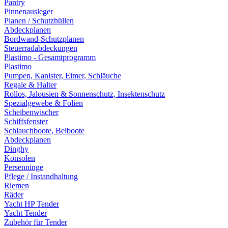
Pantry
Pinnenausleger
Planen / Schutzhüllen
Abdeckplanen
Bordwand-Schutzplanen
Steuerradabdeckungen
Plastimo - Gesamtprogramm
Plastimo
Pumpen, Kanister, Eimer, Schläuche
Regale & Halter
Rollos, Jalousien & Sonnenschutz, Insektenschutz
Spezialgewebe & Folien
Scheibenwischer
Schiffsfenster
Schlauchboote, Beiboote
Abdeckplanen
Dinghy
Konsolen
Persenninge
Pflege / Instandhaltung
Riemen
Räder
Yacht HP Tender
Yacht Tender
Zubehör für Tender