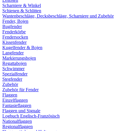
Leitösen
Scharniere & Winkel
Schienen & Schlitten
Wantenbeschläge, Decksbeschläge, Scharniere und Zubehör
Fender, Bojen
Bugfender
Fenderkörbe
Fendersocken
Kissenfender
Kugelfender & Bojen
Langfender
Markierungsbojen
Regattabojen
Schwimmer
Spezialfender
Stegfender
Zubehör
Zubehör für Fender
Flaggen
Einzelflaggen
Fantasieflaggen
Flaggen und Signale
Logbuch Englisch-Französisch
Nationalflaggen
Regionalflaggen