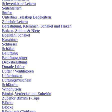
Schwenkbare Leitern
Seitenleitern
Stufen
Unterbau Teleskop Badeleitern
Zubehör Leitern
Befestigung, Klemmen, Schäkel und Haken
Bolzen, Splinte & Niete
Edelstahl Schäkel
Karabiner
Schlösser
Schäkel
Belüftung
Belüftungsgitter
Decksbelüftung
Dorade Lüfter
Lüfter / Ventilatoren
Lüfterhutzen
Lüftungsmuscheln
Schläuche
Windhutzen
Bimini, Verdecke und Zubehör
Zubehör Bimini/T-Tops
Blöcke
Blöcke
Blöcke mit Gleitlager