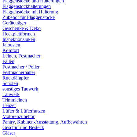
Flaggenstöcke und Halterungen
Flaggenstockhalterungen
Flaggenstöcke mit Halterung
Zubehör für Flaggenstöcke
Geräteträger
Geschenke & Deko
Heckplattformen
Inspektionsluken
Jalousien
Komfort
Leinen, Festmacher
Fallen
Festmacher / Poller
Festmacherhalter
Ruckdämpfer
Schoten
sonstiges Tauwerk
Tauwerk
Trimmleinen
Lenzer
Lüfter & Lüfterhutzen
Motorenzubehör
Pantry, Kabinen-Ausstattung, Aufbewahren
Geschirr und Besteck
Gläser