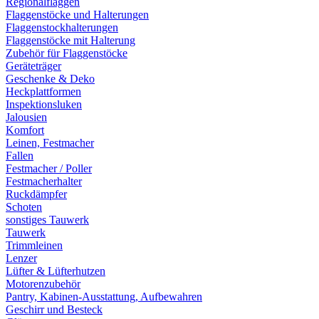
Regionalflaggen
Flaggenstöcke und Halterungen
Flaggenstockhalterungen
Flaggenstöcke mit Halterung
Zubehör für Flaggenstöcke
Geräteträger
Geschenke & Deko
Heckplattformen
Inspektionsluken
Jalousien
Komfort
Leinen, Festmacher
Fallen
Festmacher / Poller
Festmacherhalter
Ruckdämpfer
Schoten
sonstiges Tauwerk
Tauwerk
Trimmleinen
Lenzer
Lüfter & Lüfterhutzen
Motorenzubehör
Pantry, Kabinen-Ausstattung, Aufbewahren
Geschirr und Besteck