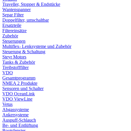
Traveller, Stopper & Endstücke
Wantenspanner
Separ Filter
Doppelfilter, umschaltbar
Ersatzteile
Filtereinsätze
Zubehör
Steuerungen
Multiflex- Lenksysteme und Zubehör
Steuerung & Schaltung
Steyr Motors
Tanks & Zubehör
Treibstofffilter
VDO
Gesamtprogramm
NMEA 2 Produkte
Sensoren und Schalter
VDO OceanLink
VDO ViewLine
Vetus
Abgassysteme
Ankersysteme
Auspuff-Schlauch
Be- und Entlüftung
Bootsfenster