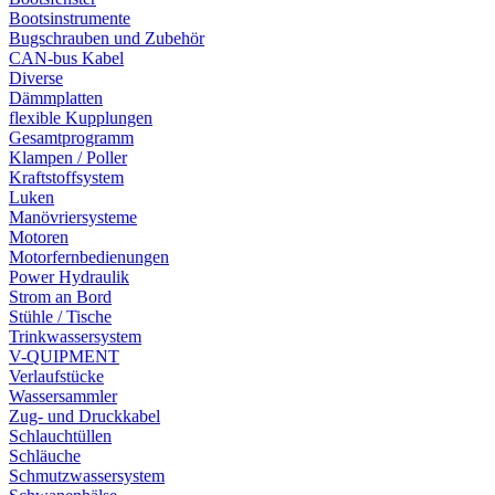
Bootsinstrumente
Bugschrauben und Zubehör
CAN-bus Kabel
Diverse
Dämmplatten
flexible Kupplungen
Gesamtprogramm
Klampen / Poller
Kraftstoffsystem
Luken
Manövriersysteme
Motoren
Motorfernbedienungen
Power Hydraulik
Strom an Bord
Stühle / Tische
Trinkwassersystem
V-QUIPMENT
Verlaufstücke
Wassersammler
Zug- und Druckkabel
Schlauchtüllen
Schläuche
Schmutzwassersystem