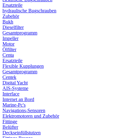
Ersatzteile
hydraulische Bugschrauben
Zubehör
Bukh
Dieselfilter
Gesamtprogramm
Impeller
Motor
Ölfilter
Centa
Ersatzteile
Flexible Kupplungen
Gesamtprogramm
Centek
Digital Yacht
AIS-Systeme
Interface
Internet an Bord
Marine-Pc's
Navigations-Sensoren
Elektromotoren und Zubehör
Fittinge
Belüfter
Deckseinfüllstutzen