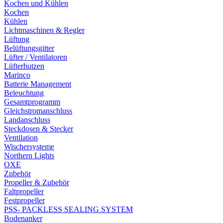
Kochen und Kühlen
Kochen
Kühlen
Lichtmaschinen & Regler
Lüftung
Belüftungsgitter
Lüfter / Ventilatoren
Lüfterhutzen
Marinco
Batterie Management
Beleuchtung
Gesamtprogramm
Gleichstromanschluss
Landanschluss
Steckdosen & Stecker
Ventilation
Wischersysteme
Northern Lights
OXE
Zubehör
Propeller & Zubehör
Faltpropeller
Festpropeller
PSS- PACKLESS SEALING SYSTEM
Bodenanker