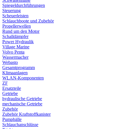
Schwanenhälse
Spiegeldurchführungen
Steuerung
Scheuerleisten
Schlauchboote und Zubehör
Propellerwellen
Rund um den Motor
Schalldämpfer
Power Hydraulik
Village Marine
Volvo Penta
Wassermacher
Webasto
Gesamtprogramm
Klimaanlagen
WLAN-Komponenten
ZF
Ersatzteile
Getriebe
hydraulische Getriebe
mechanische Getriebe
Zubehör
Zubehör Kraftstoffkanister
Pumpbälle
Schlauchanschlüsse