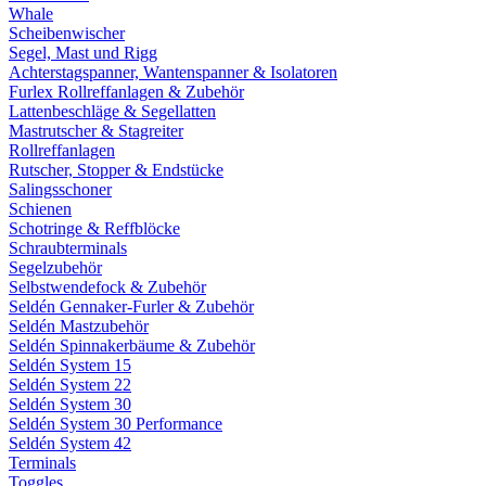
Whale
Scheibenwischer
Segel, Mast und Rigg
Achterstagspanner, Wantenspanner & Isolatoren
Furlex Rollreffanlagen & Zubehör
Lattenbeschläge & Segellatten
Mastrutscher & Stagreiter
Rollreffanlagen
Rutscher, Stopper & Endstücke
Salingsschoner
Schienen
Schotringe & Reffblöcke
Schraubterminals
Segelzubehör
Selbstwendefock & Zubehör
Seldén Gennaker-Furler & Zubehör
Seldén Mastzubehör
Seldén Spinnakerbäume & Zubehör
Seldén System 15
Seldén System 22
Seldén System 30
Seldén System 30 Performance
Seldén System 42
Terminals
Toggles