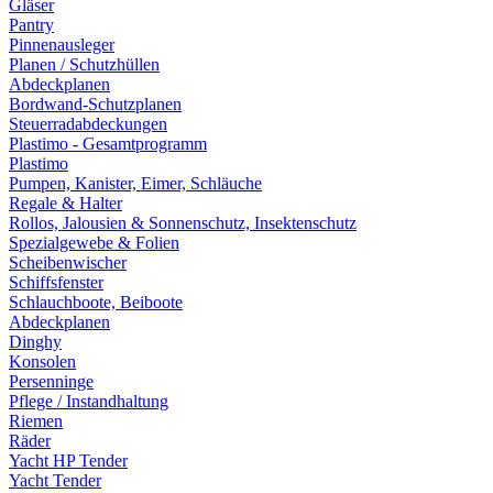
Gläser
Pantry
Pinnenausleger
Planen / Schutzhüllen
Abdeckplanen
Bordwand-Schutzplanen
Steuerradabdeckungen
Plastimo - Gesamtprogramm
Plastimo
Pumpen, Kanister, Eimer, Schläuche
Regale & Halter
Rollos, Jalousien & Sonnenschutz, Insektenschutz
Spezialgewebe & Folien
Scheibenwischer
Schiffsfenster
Schlauchboote, Beiboote
Abdeckplanen
Dinghy
Konsolen
Persenninge
Pflege / Instandhaltung
Riemen
Räder
Yacht HP Tender
Yacht Tender