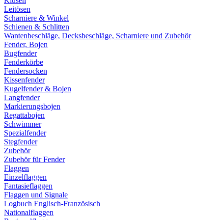
Klüsen
Leitösen
Scharniere & Winkel
Schienen & Schlitten
Wantenbeschläge, Decksbeschläge, Scharniere und Zubehör
Fender, Bojen
Bugfender
Fenderkörbe
Fendersocken
Kissenfender
Kugelfender & Bojen
Langfender
Markierungsbojen
Regattabojen
Schwimmer
Spezialfender
Stegfender
Zubehör
Zubehör für Fender
Flaggen
Einzelflaggen
Fantasieflaggen
Flaggen und Signale
Logbuch Englisch-Französisch
Nationalflaggen