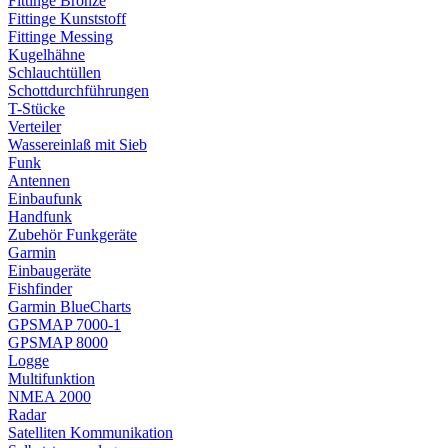
Fittinge Bronze
Fittinge Kunststoff
Fittinge Messing
Kugelhähne
Schlauchtüllen
Schottdurchführungen
T-Stücke
Verteiler
Wassereinlaß mit Sieb
Funk
Antennen
Einbaufunk
Handfunk
Zubehör Funkgeräte
Garmin
Einbaugeräte
Fishfinder
Garmin BlueCharts
GPSMAP 7000-1
GPSMAP 8000
Logge
Multifunktion
NMEA 2000
Radar
Satelliten Kommunikation