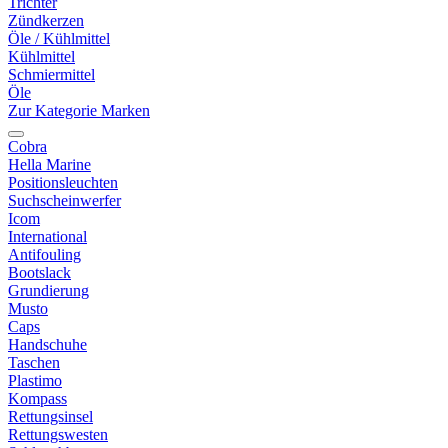
Trichter
Zündkerzen
Öle / Kühlmittel
Kühlmittel
Schmiermittel
Öle
Zur Kategorie Marken
Cobra
Hella Marine
Positionsleuchten
Suchscheinwerfer
Icom
International
Antifouling
Bootslack
Grundierung
Musto
Caps
Handschuhe
Taschen
Plastimo
Kompass
Rettungsinsel
Rettungswesten