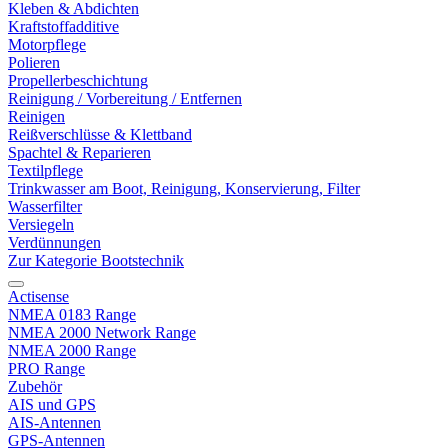
Kleben & Abdichten
Kraftstoffadditive
Motorpflege
Polieren
Propellerbeschichtung
Reinigung / Vorbereitung / Entfernen
Reinigen
Reißverschlüsse & Klettband
Spachtel & Reparieren
Textilpflege
Trinkwasser am Boot, Reinigung, Konservierung, Filter
Wasserfilter
Versiegeln
Verdünnungen
Zur Kategorie Bootstechnik
Actisense
NMEA 0183 Range
NMEA 2000 Network Range
NMEA 2000 Range
PRO Range
Zubehör
AIS und GPS
AIS-Antennen
GPS-Antennen