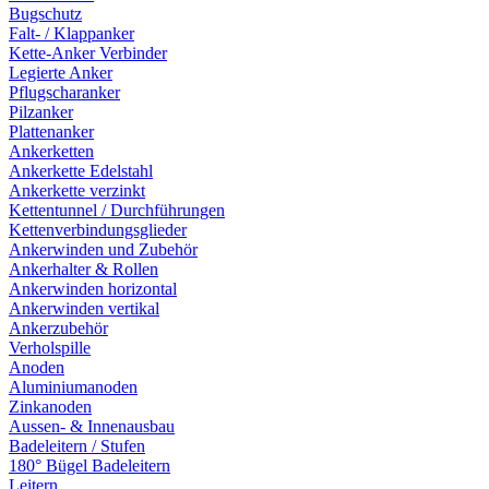
Bugschutz
Falt- / Klappanker
Kette-Anker Verbinder
Legierte Anker
Pflugscharanker
Pilzanker
Plattenanker
Ankerketten
Ankerkette Edelstahl
Ankerkette verzinkt
Kettentunnel / Durchführungen
Kettenverbindungsglieder
Ankerwinden und Zubehör
Ankerhalter & Rollen
Ankerwinden horizontal
Ankerwinden vertikal
Ankerzubehör
Verholspille
Anoden
Aluminiumanoden
Zinkanoden
Aussen- & Innenausbau
Badeleitern / Stufen
180° Bügel Badeleitern
Leitern