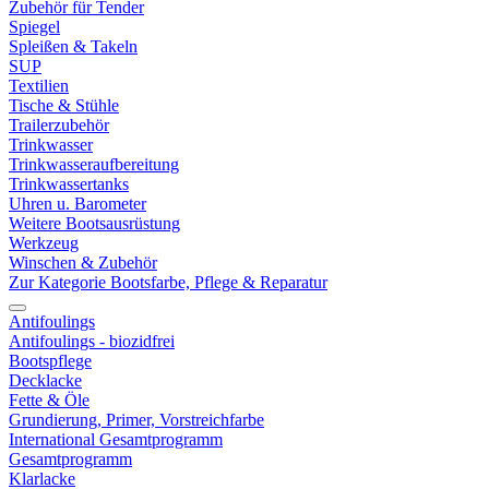
Zubehör für Tender
Spiegel
Spleißen & Takeln
SUP
Textilien
Tische & Stühle
Trailerzubehör
Trinkwasser
Trinkwasseraufbereitung
Trinkwassertanks
Uhren u. Barometer
Weitere Bootsausrüstung
Werkzeug
Winschen & Zubehör
Zur Kategorie Bootsfarbe, Pflege & Reparatur
Antifoulings
Antifoulings - biozidfrei
Bootspflege
Decklacke
Fette & Öle
Grundierung, Primer, Vorstreichfarbe
International Gesamtprogramm
Gesamtprogramm
Klarlacke