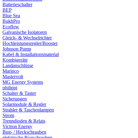
Batterieschalter
BEP
Blue Sea
BukhPro
Ecoflow
Galvanische Isolatoren
Gleich- & Wechselrichter
Hochleistungsregler/Booster
Johnson Pump
Kabel & Installationsmaterial
Kombigeräte
Landanschlüsse
Marinco
Mastervolt
MG Energy Systems
philippi
Schalter & Taster
Sicherungen
Solarmodule & Regler
Strahler & Taschenlampen
Strom
Trenndioden & Relais
Victron Energy
Bug- / Heckschrauben
elektrische Bugschrauben