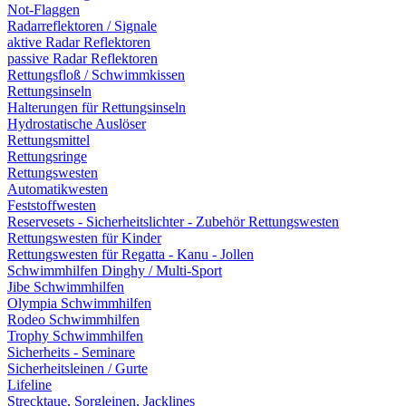
Not-Flaggen
Radarreflektoren / Signale
aktive Radar Reflektoren
passive Radar Reflektoren
Rettungsfloß / Schwimmkissen
Rettungsinseln
Halterungen für Rettungsinseln
Hydrostatische Auslöser
Rettungsmittel
Rettungsringe
Rettungswesten
Automatikwesten
Feststoffwesten
Reservesets - Sicherheitslichter - Zubehör Rettungswesten
Rettungswesten für Kinder
Rettungswesten für Regatta - Kanu - Jollen
Schwimmhilfen Dinghy / Multi-Sport
Jibe Schwimmhilfen
Olympia Schwimmhilfen
Rodeo Schwimmhilfen
Trophy Schwimmhilfen
Sicherheits - Seminare
Sicherheitsleinen / Gurte
Lifeline
Strecktaue, Sorgleinen, Jacklines