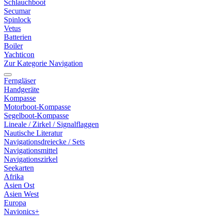
Schlauchboot
Secumar
Spinlock
Vetus
Batterien
Boiler
Yachticon
Zur Kategorie Navigation
Ferngläser
Handgeräte
Kompasse
Motorboot-Kompasse
Segelboot-Kompasse
Lineale / Zirkel / Signalflaggen
Nautische Literatur
Navigationsdreiecke / Sets
Navigationsmittel
Navigationszirkel
Seekarten
Afrika
Asien Ost
Asien West
Europa
Navionics+