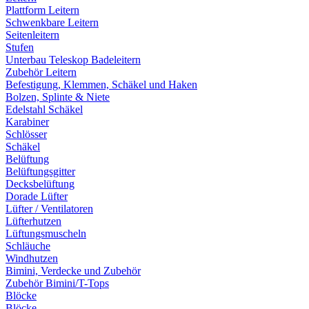
Plattform Leitern
Schwenkbare Leitern
Seitenleitern
Stufen
Unterbau Teleskop Badeleitern
Zubehör Leitern
Befestigung, Klemmen, Schäkel und Haken
Bolzen, Splinte & Niete
Edelstahl Schäkel
Karabiner
Schlösser
Schäkel
Belüftung
Belüftungsgitter
Decksbelüftung
Dorade Lüfter
Lüfter / Ventilatoren
Lüfterhutzen
Lüftungsmuscheln
Schläuche
Windhutzen
Bimini, Verdecke und Zubehör
Zubehör Bimini/T-Tops
Blöcke
Blöcke