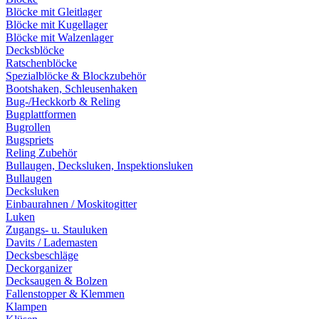
Blöcke mit Gleitlager
Blöcke mit Kugellager
Blöcke mit Walzenlager
Decksblöcke
Ratschenblöcke
Spezialblöcke & Blockzubehör
Bootshaken, Schleusenhaken
Bug-/Heckkorb & Reling
Bugplattformen
Bugrollen
Bugspriets
Reling Zubehör
Bullaugen, Decksluken, Inspektionsluken
Bullaugen
Decksluken
Einbaurahnen / Moskitogitter
Luken
Zugangs- u. Stauluken
Davits / Lademasten
Decksbeschläge
Deckorganizer
Decksaugen & Bolzen
Fallenstopper & Klemmen
Klampen