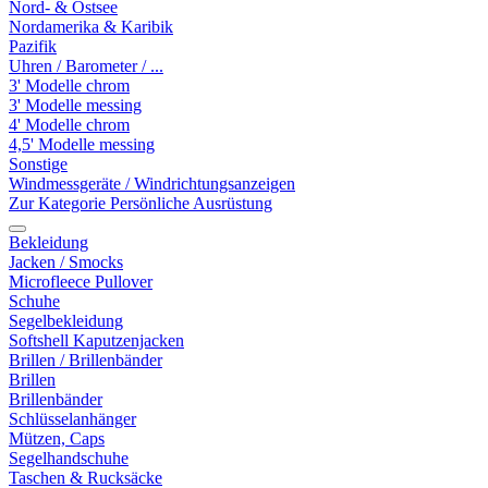
Nord- & Ostsee
Nordamerika & Karibik
Pazifik
Uhren / Barometer / ...
3' Modelle chrom
3' Modelle messing
4' Modelle chrom
4,5' Modelle messing
Sonstige
Windmessgeräte / Windrichtungsanzeigen
Zur Kategorie Persönliche Ausrüstung
Bekleidung
Jacken / Smocks
Microfleece Pullover
Schuhe
Segelbekleidung
Softshell Kaputzenjacken
Brillen / Brillenbänder
Brillen
Brillenbänder
Schlüsselanhänger
Mützen, Caps
Segelhandschuhe
Taschen & Rucksäcke