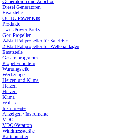
Generatoren und Zubehör
Diesel Generatoren
Ersatzteile
OCTO Power Kits
Produkte
Twin-Power Packs
Gori Propeller
2-Blatt Faltpropeller für Saildrive
2-Blatt Faltpropeller für Wellenanlagen
Ersatzteile
Gesamtprogramm
Propellermuttern
Wartungsteile
Werkzeuge
Heizen und Klima
Heizen
Heizen
Klima
Wallas
Instrumente
Anzeigen / Instrumente
VDO
VDO/Veratron
Windmessgeräte
Kartenplotter