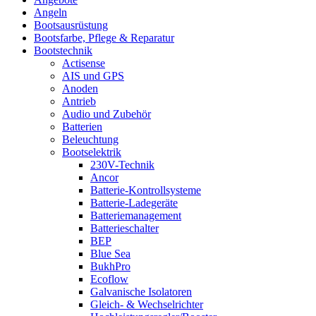
Angeln
Bootsausrüstung
Bootsfarbe, Pflege & Reparatur
Bootstechnik
Actisense
AIS und GPS
Anoden
Antrieb
Audio und Zubehör
Batterien
Beleuchtung
Bootselektrik
230V-Technik
Ancor
Batterie-Kontrollsysteme
Batterie-Ladegeräte
Batteriemanagement
Batterieschalter
BEP
Blue Sea
BukhPro
Ecoflow
Galvanische Isolatoren
Gleich- & Wechselrichter