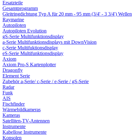
Ersatzteile
Gesamtprogramm
Gleitringdichtung Typ A für 20 mm - 95 mm (3/4' - 3 3/4') Wellen
Raymarine
Autopiloten
Autopiloten Evolution
gS-Serie Multifunktionsdisplay
a-Serie Multifunktionsdisplays mit DownVision
c-Serie Multifuktionsdisplay
eS-Serie Multifunktionsdisplay
Axiom
Axiom Pro-S Kartenplotter
Dragonfly
Element Serie
Zubehör a-Serie/ c-Serie / e-Serie / gS-Serie
Radar
Funk
AIS
Fischfinder
Wärmebildkameras
Kameras
Satelliten-TV-Antennen
Instrumente
Kabellose Instrumente
Konsolen