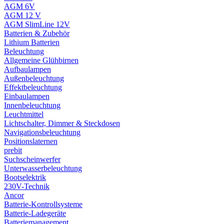
AGM 6V
AGM 12 V
AGM SlimLine 12V
Batterien & Zubehör
Lithium Batterien
Beleuchtung
Allgemeine Glühbirnen
Aufbaulampen
Außenbeleuchtung
Effektbeleuchtung
Einbaulampen
Innenbeleuchtung
Leuchtmittel
Lichtschalter, Dimmer & Steckdosen
Navigationsbeleuchtung
Positionslaternen
prebit
Suchscheinwerfer
Unterwasserbeleuchtung
Bootselektrik
230V-Technik
Ancor
Batterie-Kontrollsysteme
Batterie-Ladegeräte
Batteriemanagement