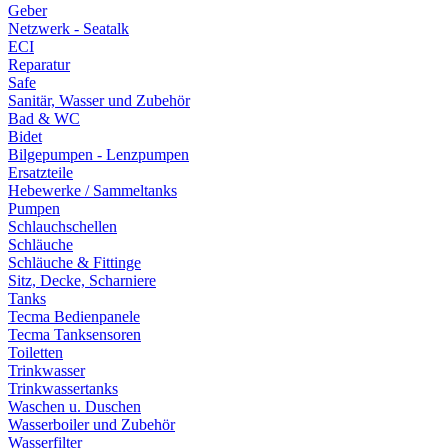
Geber
Netzwerk - Seatalk
ECI
Reparatur
Safe
Sanitär, Wasser und Zubehör
Bad & WC
Bidet
Bilgepumpen - Lenzpumpen
Ersatzteile
Hebewerke / Sammeltanks
Pumpen
Schlauchschellen
Schläuche
Schläuche & Fittinge
Sitz, Decke, Scharniere
Tanks
Tecma Bedienpanele
Tecma Tanksensoren
Toiletten
Trinkwasser
Trinkwassertanks
Waschen u. Duschen
Wasserboiler und Zubehör
Wasserfilter