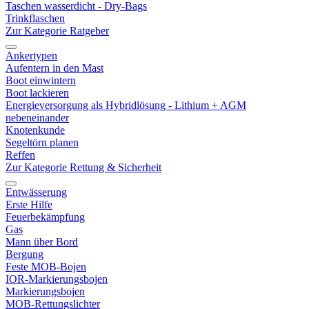
Taschen wasserdicht - Dry-Bags
Trinkflaschen
Zur Kategorie Ratgeber
Ankertypen
Aufentern in den Mast
Boot einwintern
Boot lackieren
Energieversorgung als Hybridlösung - Lithium + AGM
nebeneinander
Knotenkunde
Segeltörn planen
Reffen
Zur Kategorie Rettung & Sicherheit
Entwässerung
Erste Hilfe
Feuerbekämpfung
Gas
Mann über Bord
Bergung
Feste MOB-Bojen
IOR-Markierungsbojen
Markierungsbojen
MOB-Rettungslichter