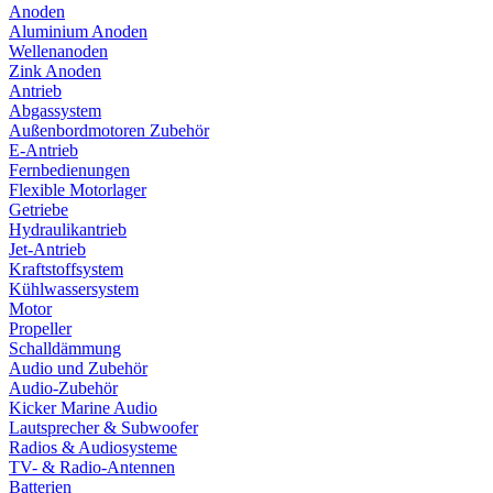
Anoden
Aluminium Anoden
Wellenanoden
Zink Anoden
Antrieb
Abgassystem
Außenbordmotoren Zubehör
E-Antrieb
Fernbedienungen
Flexible Motorlager
Getriebe
Hydraulikantrieb
Jet-Antrieb
Kraftstoffsystem
Kühlwassersystem
Motor
Propeller
Schalldämmung
Audio und Zubehör
Audio-Zubehör
Kicker Marine Audio
Lautsprecher & Subwoofer
Radios & Audiosysteme
TV- & Radio-Antennen
Batterien