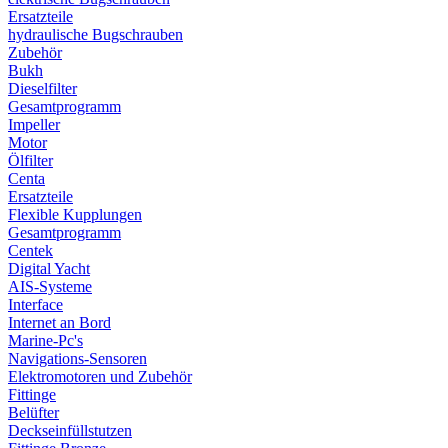
Ersatzteile
hydraulische Bugschrauben
Zubehör
Bukh
Dieselfilter
Gesamtprogramm
Impeller
Motor
Ölfilter
Centa
Ersatzteile
Flexible Kupplungen
Gesamtprogramm
Centek
Digital Yacht
AIS-Systeme
Interface
Internet an Bord
Marine-Pc's
Navigations-Sensoren
Elektromotoren und Zubehör
Fittinge
Belüfter
Deckseinfüllstutzen