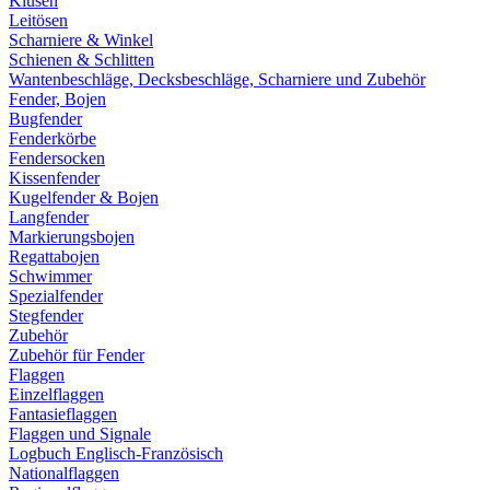
Klüsen
Leitösen
Scharniere & Winkel
Schienen & Schlitten
Wantenbeschläge, Decksbeschläge, Scharniere und Zubehör
Fender, Bojen
Bugfender
Fenderkörbe
Fendersocken
Kissenfender
Kugelfender & Bojen
Langfender
Markierungsbojen
Regattabojen
Schwimmer
Spezialfender
Stegfender
Zubehör
Zubehör für Fender
Flaggen
Einzelflaggen
Fantasieflaggen
Flaggen und Signale
Logbuch Englisch-Französisch
Nationalflaggen