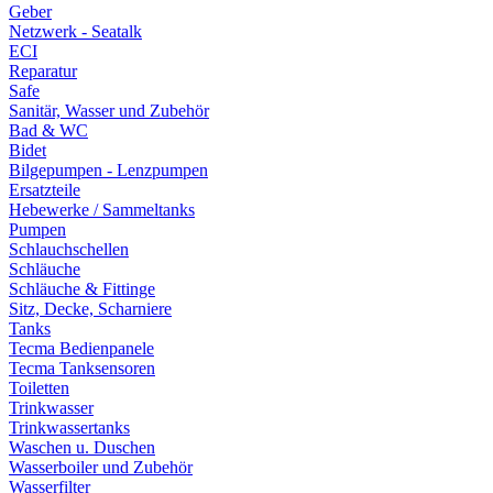
Geber
Netzwerk - Seatalk
ECI
Reparatur
Safe
Sanitär, Wasser und Zubehör
Bad & WC
Bidet
Bilgepumpen - Lenzpumpen
Ersatzteile
Hebewerke / Sammeltanks
Pumpen
Schlauchschellen
Schläuche
Schläuche & Fittinge
Sitz, Decke, Scharniere
Tanks
Tecma Bedienpanele
Tecma Tanksensoren
Toiletten
Trinkwasser
Trinkwassertanks
Waschen u. Duschen
Wasserboiler und Zubehör
Wasserfilter