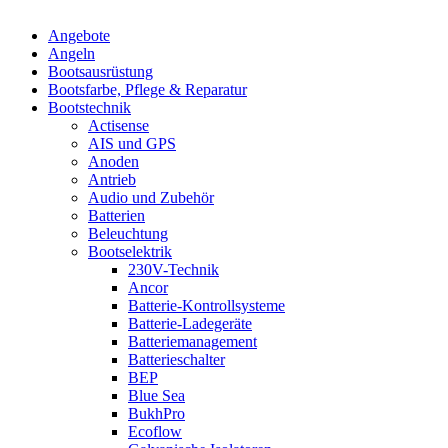
Angebote
Angeln
Bootsausrüstung
Bootsfarbe, Pflege & Reparatur
Bootstechnik
Actisense
AIS und GPS
Anoden
Antrieb
Audio und Zubehör
Batterien
Beleuchtung
Bootselektrik
230V-Technik
Ancor
Batterie-Kontrollsysteme
Batterie-Ladegeräte
Batteriemanagement
Batterieschalter
BEP
Blue Sea
BukhPro
Ecoflow