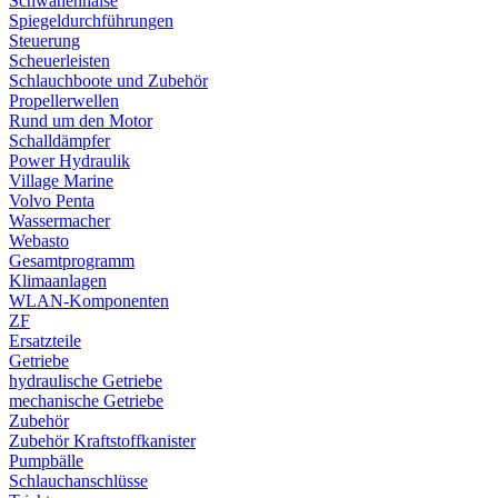
Schwanenhälse
Spiegeldurchführungen
Steuerung
Scheuerleisten
Schlauchboote und Zubehör
Propellerwellen
Rund um den Motor
Schalldämpfer
Power Hydraulik
Village Marine
Volvo Penta
Wassermacher
Webasto
Gesamtprogramm
Klimaanlagen
WLAN-Komponenten
ZF
Ersatzteile
Getriebe
hydraulische Getriebe
mechanische Getriebe
Zubehör
Zubehör Kraftstoffkanister
Pumpbälle
Schlauchanschlüsse