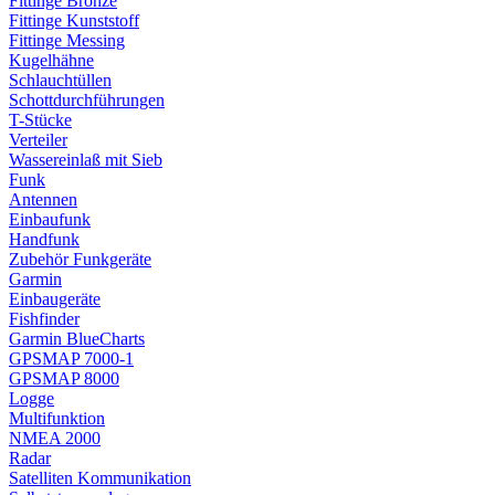
Fittinge Bronze
Fittinge Kunststoff
Fittinge Messing
Kugelhähne
Schlauchtüllen
Schottdurchführungen
T-Stücke
Verteiler
Wassereinlaß mit Sieb
Funk
Antennen
Einbaufunk
Handfunk
Zubehör Funkgeräte
Garmin
Einbaugeräte
Fishfinder
Garmin BlueCharts
GPSMAP 7000-1
GPSMAP 8000
Logge
Multifunktion
NMEA 2000
Radar
Satelliten Kommunikation