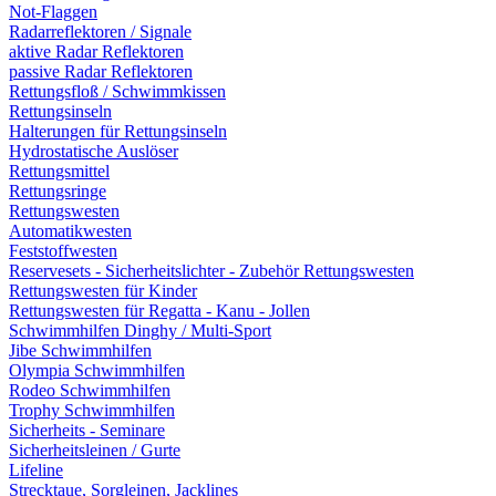
Not-Flaggen
Radarreflektoren / Signale
aktive Radar Reflektoren
passive Radar Reflektoren
Rettungsfloß / Schwimmkissen
Rettungsinseln
Halterungen für Rettungsinseln
Hydrostatische Auslöser
Rettungsmittel
Rettungsringe
Rettungswesten
Automatikwesten
Feststoffwesten
Reservesets - Sicherheitslichter - Zubehör Rettungswesten
Rettungswesten für Kinder
Rettungswesten für Regatta - Kanu - Jollen
Schwimmhilfen Dinghy / Multi-Sport
Jibe Schwimmhilfen
Olympia Schwimmhilfen
Rodeo Schwimmhilfen
Trophy Schwimmhilfen
Sicherheits - Seminare
Sicherheitsleinen / Gurte
Lifeline
Strecktaue, Sorgleinen, Jacklines