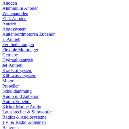
Anoden
Aluminium Anoden
Wellenanoden
Zink Anoden
Antrieb
Abgassystem
Außenbordmotoren Zubehör
E-Antrieb
Fernbedienungen
Flexible Motorlager
Getriebe
Hydraulikantrieb
Jet-Antrieb
Kraftstoffsystem
Kühlwassersystem
Motor
Propeller
Schalldämmung
Audio und Zubehör
Audio-Zubehör
Kicker Marine Audio
Lautsprecher & Subwoofer
Radios & Audiosysteme
TV- & Radio-Antennen
Batterien