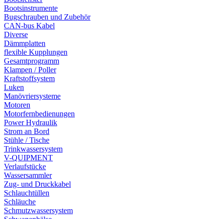
Bootsinstrumente
Bugschrauben und Zubehör
CAN-bus Kabel
Diverse
Dämmplatten
flexible Kupplungen
Gesamtprogramm
Klampen / Poller
Kraftstoffsystem
Luken
Manövriersysteme
Motoren
Motorfernbedienungen
Power Hydraulik
Strom an Bord
Stühle / Tische
Trinkwassersystem
V-QUIPMENT
Verlaufstücke
Wassersammler
Zug- und Druckkabel
Schlauchtüllen
Schläuche
Schmutzwassersystem