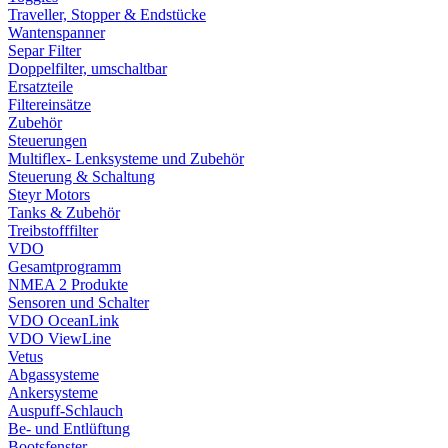
Traveller, Stopper & Endstücke
Wantenspanner
Separ Filter
Doppelfilter, umschaltbar
Ersatzteile
Filtereinsätze
Zubehör
Steuerungen
Multiflex- Lenksysteme und Zubehör
Steuerung & Schaltung
Steyr Motors
Tanks & Zubehör
Treibstofffilter
VDO
Gesamtprogramm
NMEA 2 Produkte
Sensoren und Schalter
VDO OceanLink
VDO ViewLine
Vetus
Abgassysteme
Ankersysteme
Auspuff-Schlauch
Be- und Entlüftung
Bootsfenster