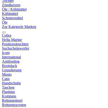
Trichter
Zündkerzen
Öle / Kühlmittel
Kühlmittel
Schmiermittel
Öle
Zur Kategorie Marken
Cobra
Hella Marine
Positionsleuchten
Suchscheinwerfer
Icom
International
Antifouling
Bootslack
Grundierung
Musto
Caps
Handschuhe
Taschen
Plastimo
Kompass
Rettungsinsel
Rettungswesten