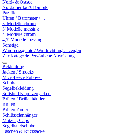
Nord- & Ostsee
Nordamerika & Karibik
Pazifik
Uhren / Barometer / ...
3' Modelle chrom
3' Modelle messing
4' Modelle chrom
4,5' Modelle messing
Sonstige
Windmessgeräte / Windrichtungsanzeigen
Zur Kategorie Persönliche Ausrüstung
Bekleidung
Jacken / Smocks
Microfleece Pullover
Schuhe
Segelbekleidung
Softshell Kaputzenjacken
Brillen / Brillenbänder
Brillen
Brillenbänder
Schlüsselanhänger
Mützen, Caps
Segelhandschuhe
Taschen & Rucksäcke