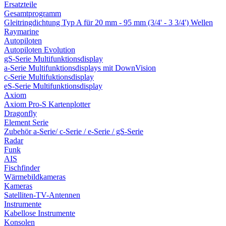
Ersatzteile
Gesamtprogramm
Gleitringdichtung Typ A für 20 mm - 95 mm (3/4' - 3 3/4') Wellen
Raymarine
Autopiloten
Autopiloten Evolution
gS-Serie Multifunktionsdisplay
a-Serie Multifunktionsdisplays mit DownVision
c-Serie Multifuktionsdisplay
eS-Serie Multifunktionsdisplay
Axiom
Axiom Pro-S Kartenplotter
Dragonfly
Element Serie
Zubehör a-Serie/ c-Serie / e-Serie / gS-Serie
Radar
Funk
AIS
Fischfinder
Wärmebildkameras
Kameras
Satelliten-TV-Antennen
Instrumente
Kabellose Instrumente
Konsolen