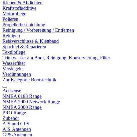
Kleben & Abdichten
Kraftstoffadditive
Motorpflege
Polieren
Propellerbeschichtung
Reinigung / Vorbereitung / Entfernen
Reinigen
Reißverschlüsse & Klettband
Spachtel & Reparieren
Textilpflege
Trinkwasser am Boot, Reinigung, Konservierung, Filter
Wasserfilter
Versiegeln
Verdünnungen
Zur Kategorie Bootstechnik
Actisense
NMEA 0183 Range
NMEA 2000 Network Range
NMEA 2000 Range
PRO Range
Zubehör
AIS und GPS
AIS-Antennen
GPS-Antennen