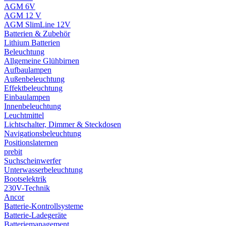
AGM 6V
AGM 12 V
AGM SlimLine 12V
Batterien & Zubehör
Lithium Batterien
Beleuchtung
Allgemeine Glühbirnen
Aufbaulampen
Außenbeleuchtung
Effektbeleuchtung
Einbaulampen
Innenbeleuchtung
Leuchtmittel
Lichtschalter, Dimmer & Steckdosen
Navigationsbeleuchtung
Positionslaternen
prebit
Suchscheinwerfer
Unterwasserbeleuchtung
Bootselektrik
230V-Technik
Ancor
Batterie-Kontrollsysteme
Batterie-Ladegeräte
Batteriemanagement