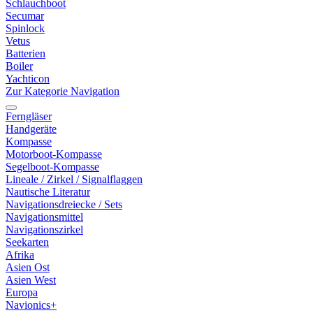
Schlauchboot
Secumar
Spinlock
Vetus
Batterien
Boiler
Yachticon
Zur Kategorie Navigation
Ferngläser
Handgeräte
Kompasse
Motorboot-Kompasse
Segelboot-Kompasse
Lineale / Zirkel / Signalflaggen
Nautische Literatur
Navigationsdreiecke / Sets
Navigationsmittel
Navigationszirkel
Seekarten
Afrika
Asien Ost
Asien West
Europa
Navionics+