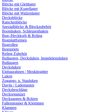
Blöcke mit Gleitlager
Blöcke mit Kugellager
Blöcke mit Walzenlager
Decksblöcke
Ratschenblöcke
Spezialblöcke & Blockzubehör
Bootshaken, Schleusenhaken
Bug-/Heckkorb & Reling
Bugplattformen
Bugrollen
Bugspriets
Reling Zubehör
Bullaugen, Decksluken, Inspektionsluken
Bullaugen
Decksluken
Einbaurahnen / Moskitogitter
Luken
Zugangs- u. Stauluken
Davits / Lademasten
Decksbeschläge
Deckorganizer
Decksaugen & Bolzen
Fallenstopper & Klemmen
Klampen