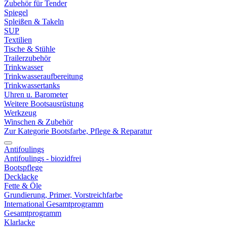
Zubehör für Tender
Spiegel
Spleißen & Takeln
SUP
Textilien
Tische & Stühle
Trailerzubehör
Trinkwasser
Trinkwasseraufbereitung
Trinkwassertanks
Uhren u. Barometer
Weitere Bootsausrüstung
Werkzeug
Winschen & Zubehör
Zur Kategorie Bootsfarbe, Pflege & Reparatur
Antifoulings
Antifoulings - biozidfrei
Bootspflege
Decklacke
Fette & Öle
Grundierung, Primer, Vorstreichfarbe
International Gesamtprogramm
Gesamtprogramm
Klarlacke