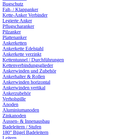
Bugschutz
Falt- / Klappanker
Kette-Anker Verbinder
Legierte Anker
Pflugscharanker
Pilzanker
Plattenanker
Ankerketten
Ankerkette Edelstahl
Ankerkette verzinkt
Kettentunnel / Durchführungen
Kettenverbindungsglieder
Ankerwinden und Zubehör
Ankerhalter & Rollen
Ankerwinden horizontal
Ankerwinden vertikal
Ankerzubehör
Verholspille
Anoden
Aluminiumanoden
Zinkanoden
Aussen- & Innenausbau
Badeleitern / Stufen
180° Bügel Badeleitern
Leitern