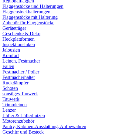
Regionalflaggen
Flaggenstöcke und Halterungen
Flaggenstockhalterungen
Flaggenstöcke mit Halterung
Zubehör für Flaggenstöcke
Geräteträger
Geschenke & Deko
Heckplattformen
Inspektionsluken
Jalousien
Komfort
Leinen, Festmacher
Fallen
Festmacher / Poller
Festmacherhalter
Ruckdämpfer
Schoten
sonstiges Tauwerk
Tauwerk
Trimmleinen
Lenzer
Lüfter & Lüfterhutzen
Motorenzubehör
Pantry, Kabinen-Ausstattung, Aufbewahren
Geschirr und Besteck