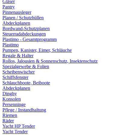
Gläser
Pantry
Pinnenausleger
Planen / Schutzhüllen
Abdeckplanen
Bordwand-Schutzplanen
Steuerradabdeckungen
Plastimo - Gesamtprogramm
Plastimo
Pumpen, Kanister, Eimer, Schläuche
Regale & Halter
Rollos, Jalousien & Sonnenschutz, Insektenschutz
Spezialgewebe & Folien
Scheibenwischer
Schiffsfenster
Schlauchboote, Beiboote
Abdeckplanen
Dinghy
Konsolen
Persenninge
Pflege / Instandhaltung
Riemen
Räder
Yacht HP Tender
Yacht Tender