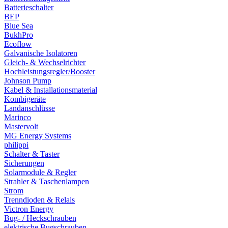
Batterieschalter
BEP
Blue Sea
BukhPro
Ecoflow
Galvanische Isolatoren
Gleich- & Wechselrichter
Hochleistungsregler/Booster
Johnson Pump
Kabel & Installationsmaterial
Kombigeräte
Landanschlüsse
Marinco
Mastervolt
MG Energy Systems
philippi
Schalter & Taster
Sicherungen
Solarmodule & Regler
Strahler & Taschenlampen
Strom
Trenndioden & Relais
Victron Energy
Bug- / Heckschrauben
elektrische Bugschrauben