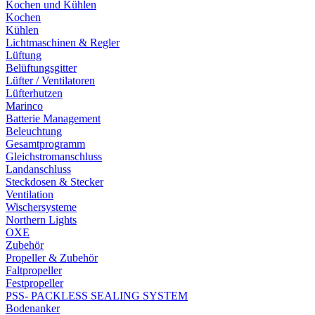
Kochen und Kühlen
Kochen
Kühlen
Lichtmaschinen & Regler
Lüftung
Belüftungsgitter
Lüfter / Ventilatoren
Lüfterhutzen
Marinco
Batterie Management
Beleuchtung
Gesamtprogramm
Gleichstromanschluss
Landanschluss
Steckdosen & Stecker
Ventilation
Wischersysteme
Northern Lights
OXE
Zubehör
Propeller & Zubehör
Faltpropeller
Festpropeller
PSS- PACKLESS SEALING SYSTEM
Bodenanker