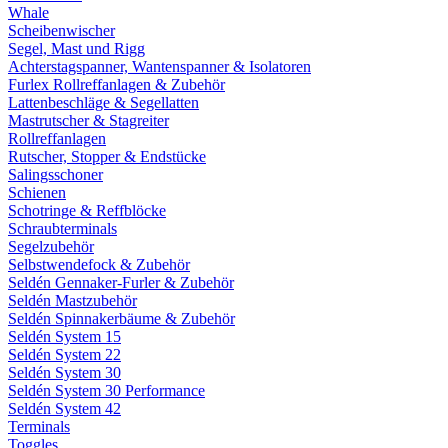
Whale
Scheibenwischer
Segel, Mast und Rigg
Achterstagspanner, Wantenspanner & Isolatoren
Furlex Rollreffanlagen & Zubehör
Lattenbeschläge & Segellatten
Mastrutscher & Stagreiter
Rollreffanlagen
Rutscher, Stopper & Endstücke
Salingsschoner
Schienen
Schotringe & Reffblöcke
Schraubterminals
Segelzubehör
Selbstwendefock & Zubehör
Seldén Gennaker-Furler & Zubehör
Seldén Mastzubehör
Seldén Spinnakerbäume & Zubehör
Seldén System 15
Seldén System 22
Seldén System 30
Seldén System 30 Performance
Seldén System 42
Terminals
Toggles