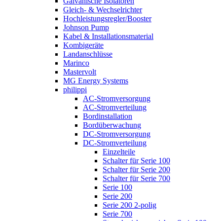
Galvanische Isolatoren
Gleich- & Wechselrichter
Hochleistungsregler/Booster
Johnson Pump
Kabel & Installationsmaterial
Kombigeräte
Landanschlüsse
Marinco
Mastervolt
MG Energy Systems
philippi
AC-Stromversorgung
AC-Stromverteilung
Bordinstallation
Bordüberwachung
DC-Stromversorgung
DC-Stromverteilung
Einzelteile
Schalter für Serie 100
Schalter für Serie 200
Schalter für Serie 700
Serie 100
Serie 200
Serie 200 2-polig
Serie 700