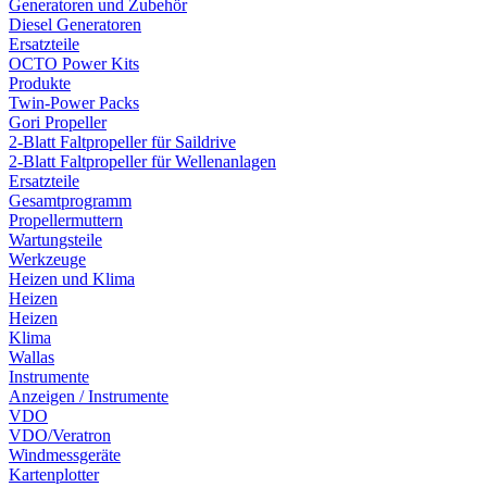
Generatoren und Zubehör
Diesel Generatoren
Ersatzteile
OCTO Power Kits
Produkte
Twin-Power Packs
Gori Propeller
2-Blatt Faltpropeller für Saildrive
2-Blatt Faltpropeller für Wellenanlagen
Ersatzteile
Gesamtprogramm
Propellermuttern
Wartungsteile
Werkzeuge
Heizen und Klima
Heizen
Heizen
Klima
Wallas
Instrumente
Anzeigen / Instrumente
VDO
VDO/Veratron
Windmessgeräte
Kartenplotter