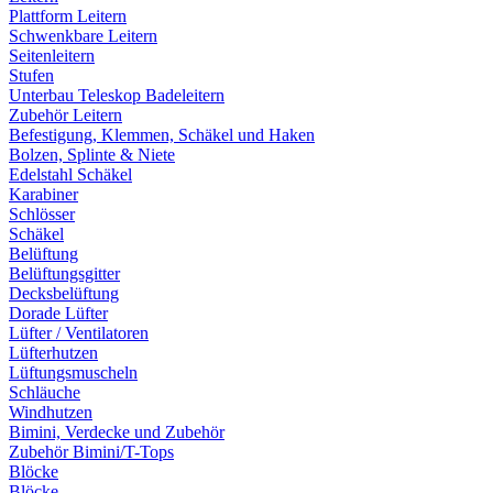
Plattform Leitern
Schwenkbare Leitern
Seitenleitern
Stufen
Unterbau Teleskop Badeleitern
Zubehör Leitern
Befestigung, Klemmen, Schäkel und Haken
Bolzen, Splinte & Niete
Edelstahl Schäkel
Karabiner
Schlösser
Schäkel
Belüftung
Belüftungsgitter
Decksbelüftung
Dorade Lüfter
Lüfter / Ventilatoren
Lüfterhutzen
Lüftungsmuscheln
Schläuche
Windhutzen
Bimini, Verdecke und Zubehör
Zubehör Bimini/T-Tops
Blöcke
Blöcke