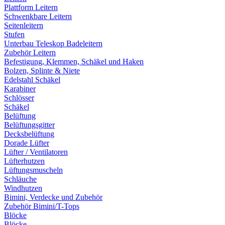
Plattform Leitern
Schwenkbare Leitern
Seitenleitern
Stufen
Unterbau Teleskop Badeleitern
Zubehör Leitern
Befestigung, Klemmen, Schäkel und Haken
Bolzen, Splinte & Niete
Edelstahl Schäkel
Karabiner
Schlösser
Schäkel
Belüftung
Belüftungsgitter
Decksbelüftung
Dorade Lüfter
Lüfter / Ventilatoren
Lüfterhutzen
Lüftungsmuscheln
Schläuche
Windhutzen
Bimini, Verdecke und Zubehör
Zubehör Bimini/T-Tops
Blöcke
Blöcke