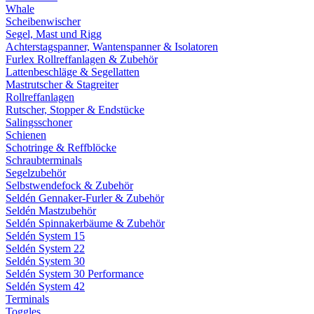
Whale
Scheibenwischer
Segel, Mast und Rigg
Achterstagspanner, Wantenspanner & Isolatoren
Furlex Rollreffanlagen & Zubehör
Lattenbeschläge & Segellatten
Mastrutscher & Stagreiter
Rollreffanlagen
Rutscher, Stopper & Endstücke
Salingsschoner
Schienen
Schotringe & Reffblöcke
Schraubterminals
Segelzubehör
Selbstwendefock & Zubehör
Seldén Gennaker-Furler & Zubehör
Seldén Mastzubehör
Seldén Spinnakerbäume & Zubehör
Seldén System 15
Seldén System 22
Seldén System 30
Seldén System 30 Performance
Seldén System 42
Terminals
Toggles