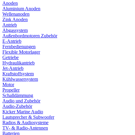
Anoden
Aluminium Anoden
Wellenanoden
Zink Anoden
Antrieb
Abgassystem
Außenbordmotoren Zubehör
E-Antrieb
Fernbedienungen
Flexible Motorlager
Getriebe
Hydraulikantrieb
Jet-Antrieb
Kraftstoffsystem
Kühlwassersystem
Motor
Propeller
Schalldämmung
Audio und Zubehör
Audio-Zubehör
Kicker Marine Audio
Lautsprecher & Subwoofer
Radios & Audiosysteme
TV- & Radio-Antennen
Batterien