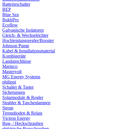
Batterieschalter
BEP
Blue Sea
BukhPro
Ecoflow
Galvanische Isolatoren
Gleich- & Wechselrichter
Hochleistungsregler/Booster
Johnson Pump
Kabel & Installationsmaterial
Kombigeräte
Landanschlüsse
Marinco
Mastervolt
MG Energy Systems
philippi
Schalter & Taster
Sicherungen
Solarmodule & Regler
Strahler & Taschenlampen
Strom
Trenndioden & Relais
Victron Energy
Bug- / Heckschrauben
elektrische Bugschrauben