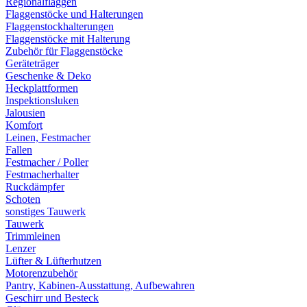
Regionalflaggen
Flaggenstöcke und Halterungen
Flaggenstockhalterungen
Flaggenstöcke mit Halterung
Zubehör für Flaggenstöcke
Geräteträger
Geschenke & Deko
Heckplattformen
Inspektionsluken
Jalousien
Komfort
Leinen, Festmacher
Fallen
Festmacher / Poller
Festmacherhalter
Ruckdämpfer
Schoten
sonstiges Tauwerk
Tauwerk
Trimmleinen
Lenzer
Lüfter & Lüfterhutzen
Motorenzubehör
Pantry, Kabinen-Ausstattung, Aufbewahren
Geschirr und Besteck