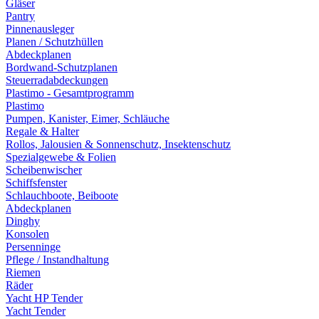
Gläser
Pantry
Pinnenausleger
Planen / Schutzhüllen
Abdeckplanen
Bordwand-Schutzplanen
Steuerradabdeckungen
Plastimo - Gesamtprogramm
Plastimo
Pumpen, Kanister, Eimer, Schläuche
Regale & Halter
Rollos, Jalousien & Sonnenschutz, Insektenschutz
Spezialgewebe & Folien
Scheibenwischer
Schiffsfenster
Schlauchboote, Beiboote
Abdeckplanen
Dinghy
Konsolen
Persenninge
Pflege / Instandhaltung
Riemen
Räder
Yacht HP Tender
Yacht Tender