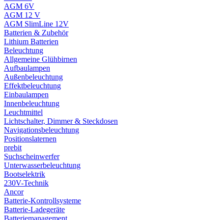
AGM 6V
AGM 12 V
AGM SlimLine 12V
Batterien & Zubehör
Lithium Batterien
Beleuchtung
Allgemeine Glühbirnen
Aufbaulampen
Außenbeleuchtung
Effektbeleuchtung
Einbaulampen
Innenbeleuchtung
Leuchtmittel
Lichtschalter, Dimmer & Steckdosen
Navigationsbeleuchtung
Positionslaternen
prebit
Suchscheinwerfer
Unterwasserbeleuchtung
Bootselektrik
230V-Technik
Ancor
Batterie-Kontrollsysteme
Batterie-Ladegeräte
Batteriemanagement