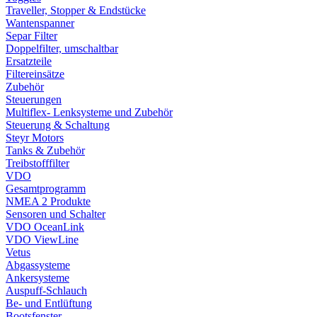
Traveller, Stopper & Endstücke
Wantenspanner
Separ Filter
Doppelfilter, umschaltbar
Ersatzteile
Filtereinsätze
Zubehör
Steuerungen
Multiflex- Lenksysteme und Zubehör
Steuerung & Schaltung
Steyr Motors
Tanks & Zubehör
Treibstofffilter
VDO
Gesamtprogramm
NMEA 2 Produkte
Sensoren und Schalter
VDO OceanLink
VDO ViewLine
Vetus
Abgassysteme
Ankersysteme
Auspuff-Schlauch
Be- und Entlüftung
Bootsfenster