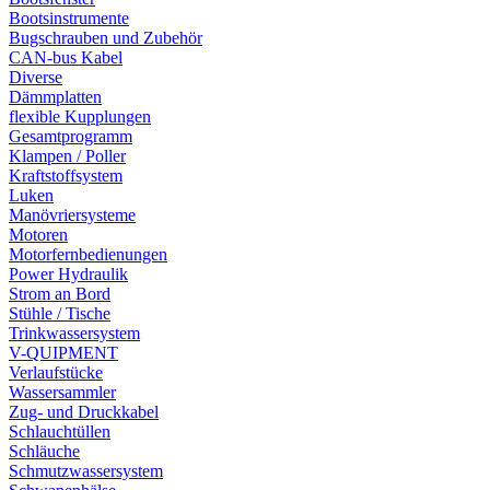
Bootsinstrumente
Bugschrauben und Zubehör
CAN-bus Kabel
Diverse
Dämmplatten
flexible Kupplungen
Gesamtprogramm
Klampen / Poller
Kraftstoffsystem
Luken
Manövriersysteme
Motoren
Motorfernbedienungen
Power Hydraulik
Strom an Bord
Stühle / Tische
Trinkwassersystem
V-QUIPMENT
Verlaufstücke
Wassersammler
Zug- und Druckkabel
Schlauchtüllen
Schläuche
Schmutzwassersystem