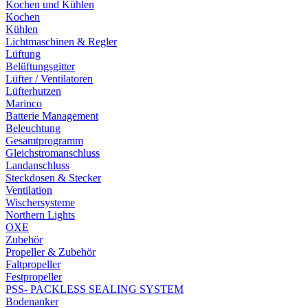
Kochen und Kühlen
Kochen
Kühlen
Lichtmaschinen & Regler
Lüftung
Belüftungsgitter
Lüfter / Ventilatoren
Lüfterhutzen
Marinco
Batterie Management
Beleuchtung
Gesamtprogramm
Gleichstromanschluss
Landanschluss
Steckdosen & Stecker
Ventilation
Wischersysteme
Northern Lights
OXE
Zubehör
Propeller & Zubehör
Faltpropeller
Festpropeller
PSS- PACKLESS SEALING SYSTEM
Bodenanker