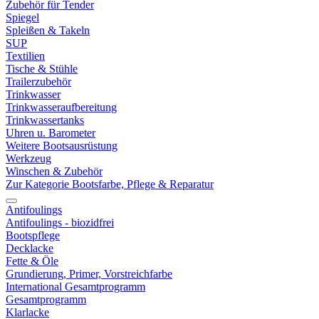
Zubehör für Tender
Spiegel
Spleißen & Takeln
SUP
Textilien
Tische & Stühle
Trailerzubehör
Trinkwasser
Trinkwasseraufbereitung
Trinkwassertanks
Uhren u. Barometer
Weitere Bootsausrüstung
Werkzeug
Winschen & Zubehör
Zur Kategorie Bootsfarbe, Pflege & Reparatur
Antifoulings
Antifoulings - biozidfrei
Bootspflege
Decklacke
Fette & Öle
Grundierung, Primer, Vorstreichfarbe
International Gesamtprogramm
Gesamtprogramm
Klarlacke