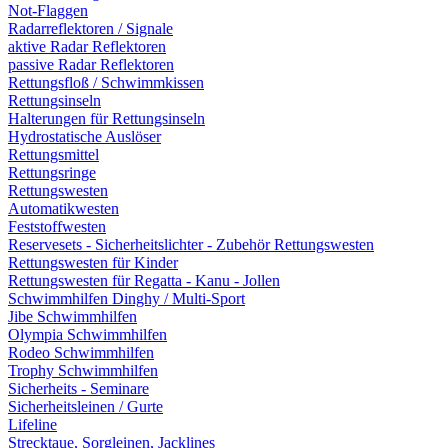
Not-Flaggen
Radarreflektoren / Signale
aktive Radar Reflektoren
passive Radar Reflektoren
Rettungsfloß / Schwimmkissen
Rettungsinseln
Halterungen für Rettungsinseln
Hydrostatische Auslöser
Rettungsmittel
Rettungsringe
Rettungswesten
Automatikwesten
Feststoffwesten
Reservesets - Sicherheitslichter - Zubehör Rettungswesten
Rettungswesten für Kinder
Rettungswesten für Regatta - Kanu - Jollen
Schwimmhilfen Dinghy / Multi-Sport
Jibe Schwimmhilfen
Olympia Schwimmhilfen
Rodeo Schwimmhilfen
Trophy Schwimmhilfen
Sicherheits - Seminare
Sicherheitsleinen / Gurte
Lifeline
Strecktaue, Sorgleinen, Jacklines