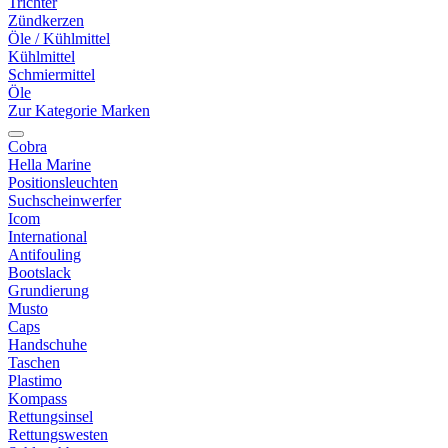
Trichter
Zündkerzen
Öle / Kühlmittel
Kühlmittel
Schmiermittel
Öle
Zur Kategorie Marken
Cobra
Hella Marine
Positionsleuchten
Suchscheinwerfer
Icom
International
Antifouling
Bootslack
Grundierung
Musto
Caps
Handschuhe
Taschen
Plastimo
Kompass
Rettungsinsel
Rettungswesten