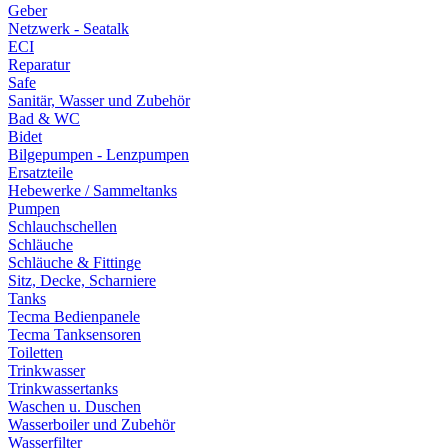
Geber
Netzwerk - Seatalk
ECI
Reparatur
Safe
Sanitär, Wasser und Zubehör
Bad & WC
Bidet
Bilgepumpen - Lenzpumpen
Ersatzteile
Hebewerke / Sammeltanks
Pumpen
Schlauchschellen
Schläuche
Schläuche & Fittinge
Sitz, Decke, Scharniere
Tanks
Tecma Bedienpanele
Tecma Tanksensoren
Toiletten
Trinkwasser
Trinkwassertanks
Waschen u. Duschen
Wasserboiler und Zubehör
Wasserfilter