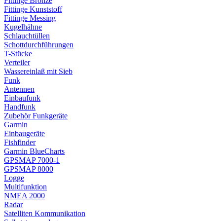
Fittinge Bronze
Fittinge Kunststoff
Fittinge Messing
Kugelhähne
Schlauchtüllen
Schottdurchführungen
T-Stücke
Verteiler
Wassereinlaß mit Sieb
Funk
Antennen
Einbaufunk
Handfunk
Zubehör Funkgeräte
Garmin
Einbaugeräte
Fishfinder
Garmin BlueCharts
GPSMAP 7000-1
GPSMAP 8000
Logge
Multifunktion
NMEA 2000
Radar
Satelliten Kommunikation