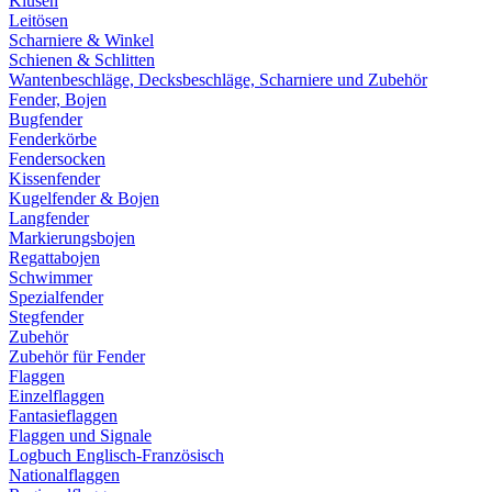
Klüsen
Leitösen
Scharniere & Winkel
Schienen & Schlitten
Wantenbeschläge, Decksbeschläge, Scharniere und Zubehör
Fender, Bojen
Bugfender
Fenderkörbe
Fendersocken
Kissenfender
Kugelfender & Bojen
Langfender
Markierungsbojen
Regattabojen
Schwimmer
Spezialfender
Stegfender
Zubehör
Zubehör für Fender
Flaggen
Einzelflaggen
Fantasieflaggen
Flaggen und Signale
Logbuch Englisch-Französisch
Nationalflaggen