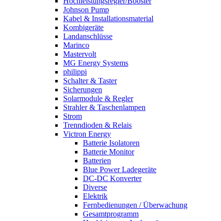
Hochleistungsregler/Booster
Johnson Pump
Kabel & Installationsmaterial
Kombigeräte
Landanschlüsse
Marinco
Mastervolt
MG Energy Systems
philippi
Schalter & Taster
Sicherungen
Solarmodule & Regler
Strahler & Taschenlampen
Strom
Trenndioden & Relais
Victron Energy
Batterie Isolatoren
Batterie Monitor
Batterien
Blue Power Ladegeräte
DC-DC Konverter
Diverse
Elektrik
Fernbedienungen / Überwachung
Gesamtprogramm