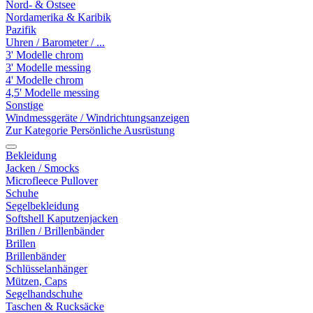
Nord- & Ostsee
Nordamerika & Karibik
Pazifik
Uhren / Barometer / ...
3' Modelle chrom
3' Modelle messing
4' Modelle chrom
4,5' Modelle messing
Sonstige
Windmessgeräte / Windrichtungsanzeigen
Zur Kategorie Persönliche Ausrüstung
Bekleidung
Jacken / Smocks
Microfleece Pullover
Schuhe
Segelbekleidung
Softshell Kaputzenjacken
Brillen / Brillenbänder
Brillen
Brillenbänder
Schlüsselanhänger
Mützen, Caps
Segelhandschuhe
Taschen & Rucksäcke