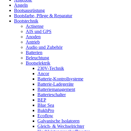
Angeln
Bootsausrüstung
Bootsfarbe, Pflege & Reparatur
Bootstechnik
Actisense
AIS und GPS
Anoden
Antrieb
Audio und Zubehör
Batterien
Beleuchtung
Bootselektrik
230V-Technik
Ancor
Batterie-Kontrollsysteme
Batterie-Ladegeräte
Batteriemanagement
Batterieschalter
BEP
Blue Sea
BukhPro
Ecoflow
Galvanische Isolatoren
Gleich- & Wechselrichter