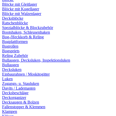
Blöcke mit Gleitlager
Blöcke mit Kugellager
Blöcke mit Walzenlager
Decksblöcke
Ratschenblöcke
Spezialblöcke & Blockzubehör
Bootshaken, Schleusenhaken
Bug-/Heckkorb & Reling
Bugplattformen
Bugrollen
Bugspriets
Reling Zubehör
Bullaugen, Decksluken, Inspektionsluken
Bullaugen
Decksluken
Einbaurahnen / Moskitogitter
Luken
Zugangs- u. Stauluken
Davits / Lademasten
Decksbeschläge
Deckorganizer
Decksaugen & Bolzen
Fallenstopper & Klemmen
Klampen