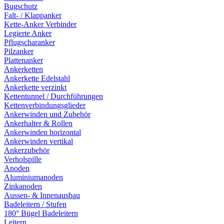
Bugschutz
Falt- / Klappanker
Kette-Anker Verbinder
Legierte Anker
Pflugscharanker
Pilzanker
Plattenanker
Ankerketten
Ankerkette Edelstahl
Ankerkette verzinkt
Kettentunnel / Durchführungen
Kettenverbindungsglieder
Ankerwinden und Zubehör
Ankerhalter & Rollen
Ankerwinden horizontal
Ankerwinden vertikal
Ankerzubehör
Verholspille
Anoden
Aluminiumanoden
Zinkanoden
Aussen- & Innenausbau
Badeleitern / Stufen
180° Bügel Badeleitern
Leitern