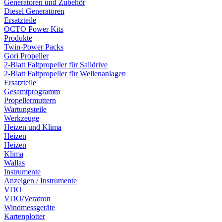
Generatoren und Zubehör
Diesel Generatoren
Ersatzteile
OCTO Power Kits
Produkte
Twin-Power Packs
Gori Propeller
2-Blatt Faltpropeller für Saildrive
2-Blatt Faltpropeller für Wellenanlagen
Ersatzteile
Gesamtprogramm
Propellermuttern
Wartungsteile
Werkzeuge
Heizen und Klima
Heizen
Heizen
Klima
Wallas
Instrumente
Anzeigen / Instrumente
VDO
VDO/Veratron
Windmessgeräte
Kartenplotter