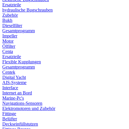
Ersatzteile
hydraulische Bugschrauben
Zubehör
Bukh
Dieselfilter
Gesamtprogramm
Impeller
Motor
Ölfilter
Centa
Ersatzteile
Flexible Kupplungen
Gesamtprogramm
Centek
Digital Yacht
AIS-Systeme
Interface
Internet an Bord
Marine-Pc's
Navigations-Sensoren
Elektromotoren und Zubehör
Fittinge
Belüfter
Deckseinfüllstutzen