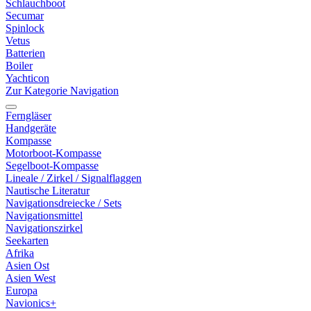
Schlauchboot
Secumar
Spinlock
Vetus
Batterien
Boiler
Yachticon
Zur Kategorie Navigation
Ferngläser
Handgeräte
Kompasse
Motorboot-Kompasse
Segelboot-Kompasse
Lineale / Zirkel / Signalflaggen
Nautische Literatur
Navigationsdreiecke / Sets
Navigationsmittel
Navigationszirkel
Seekarten
Afrika
Asien Ost
Asien West
Europa
Navionics+