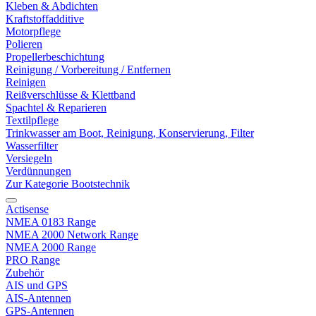
Kleben & Abdichten
Kraftstoffadditive
Motorpflege
Polieren
Propellerbeschichtung
Reinigung / Vorbereitung / Entfernen
Reinigen
Reißverschlüsse & Klettband
Spachtel & Reparieren
Textilpflege
Trinkwasser am Boot, Reinigung, Konservierung, Filter
Wasserfilter
Versiegeln
Verdünnungen
Zur Kategorie Bootstechnik
Actisense
NMEA 0183 Range
NMEA 2000 Network Range
NMEA 2000 Range
PRO Range
Zubehör
AIS und GPS
AIS-Antennen
GPS-Antennen