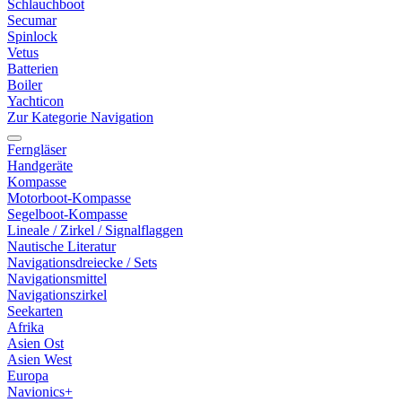
Schlauchboot
Secumar
Spinlock
Vetus
Batterien
Boiler
Yachticon
Zur Kategorie Navigation
Ferngläser
Handgeräte
Kompasse
Motorboot-Kompasse
Segelboot-Kompasse
Lineale / Zirkel / Signalflaggen
Nautische Literatur
Navigationsdreiecke / Sets
Navigationsmittel
Navigationszirkel
Seekarten
Afrika
Asien Ost
Asien West
Europa
Navionics+