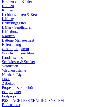
Kochen und Kühlen
Kochen
Kühlen
Lichtmaschinen & Regler
Lüftung
Belüftungsgitter
Lüfter / Ventilatoren
Lüfterhutzen
Marinco
Batterie Management
Beleuchtung
Gesamtprogramm
Gleichstromanschluss
Landanschluss
Steckdosen & Stecker
Ventilation
Wischersysteme
Northern Lights
OXE
Zubehör
Propeller & Zubehör
Faltpropeller
Festpropeller
PSS- PACKLESS SEALING SYSTEM
Bodenanker