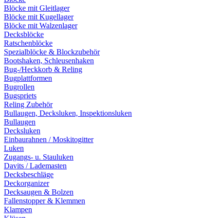
Blöcke mit Gleitlager
Blöcke mit Kugellager
Blöcke mit Walzenlager
Decksblöcke
Ratschenblöcke
Spezialblöcke & Blockzubehör
Bootshaken, Schleusenhaken
Bug-/Heckkorb & Reling
Bugplattformen
Bugrollen
Bugspriets
Reling Zubehör
Bullaugen, Decksluken, Inspektionsluken
Bullaugen
Decksluken
Einbaurahnen / Moskitogitter
Luken
Zugangs- u. Stauluken
Davits / Lademasten
Decksbeschläge
Deckorganizer
Decksaugen & Bolzen
Fallenstopper & Klemmen
Klampen