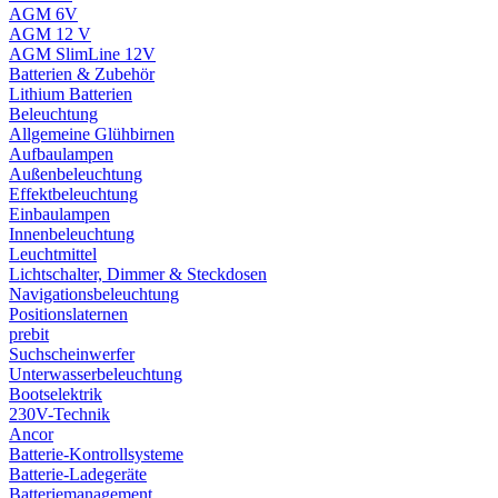
AGM 6V
AGM 12 V
AGM SlimLine 12V
Batterien & Zubehör
Lithium Batterien
Beleuchtung
Allgemeine Glühbirnen
Aufbaulampen
Außenbeleuchtung
Effektbeleuchtung
Einbaulampen
Innenbeleuchtung
Leuchtmittel
Lichtschalter, Dimmer & Steckdosen
Navigationsbeleuchtung
Positionslaternen
prebit
Suchscheinwerfer
Unterwasserbeleuchtung
Bootselektrik
230V-Technik
Ancor
Batterie-Kontrollsysteme
Batterie-Ladegeräte
Batteriemanagement