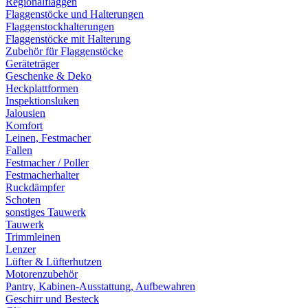
Regionalflaggen
Flaggenstöcke und Halterungen
Flaggenstockhalterungen
Flaggenstöcke mit Halterung
Zubehör für Flaggenstöcke
Geräteträger
Geschenke & Deko
Heckplattformen
Inspektionsluken
Jalousien
Komfort
Leinen, Festmacher
Fallen
Festmacher / Poller
Festmacherhalter
Ruckdämpfer
Schoten
sonstiges Tauwerk
Tauwerk
Trimmleinen
Lenzer
Lüfter & Lüfterhutzen
Motorenzubehör
Pantry, Kabinen-Ausstattung, Aufbewahren
Geschirr und Besteck