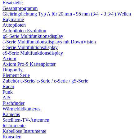
Ersatzteile
Gesamtprogramm
Gleitringdichtung Typ A für 20 mm - 95 mm (3/4' - 3 3/4') Wellen
Raymarine
Autopiloten
Autopiloten Evolution
gS-Serie Multifunktionsdisplay
a-Serie Multifunktionsdisplays mit DownVision
c-Serie Multifuktionsdisplay
eS-Serie Multifunktionsdisplay
Axiom
Axiom Pro-S Kartenplotter
Dragonfly
Element Serie
Zubehör a-Serie/ c-Serie / e-Serie / gS-Serie
Radar
Funk
AIS
Fischfinder
Wärmebildkameras
Kameras
Satelliten-TV-Antennen
Instrumente
Kabellose Instrumente
Konsolen