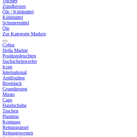
Trichter
Zündkerzen
Öle / Kühlmittel
Kühlmittel
Schmiermittel
Öle
Zur Kategorie Marken
Cobra
Hella Marine
Positionsleuchten
Suchscheinwerfer
Icom
International
Antifouling
Bootslack
Grundierung
Musto
Caps
Handschuhe
Taschen
Plastimo
Kompass
Rettungsinsel
Rettungswesten