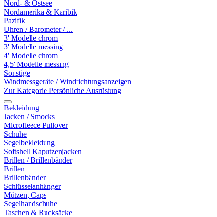
Nord- & Ostsee
Nordamerika & Karibik
Pazifik
Uhren / Barometer / ...
3' Modelle chrom
3' Modelle messing
4' Modelle chrom
4,5' Modelle messing
Sonstige
Windmessgeräte / Windrichtungsanzeigen
Zur Kategorie Persönliche Ausrüstung
Bekleidung
Jacken / Smocks
Microfleece Pullover
Schuhe
Segelbekleidung
Softshell Kaputzenjacken
Brillen / Brillenbänder
Brillen
Brillenbänder
Schlüsselanhänger
Mützen, Caps
Segelhandschuhe
Taschen & Rucksäcke