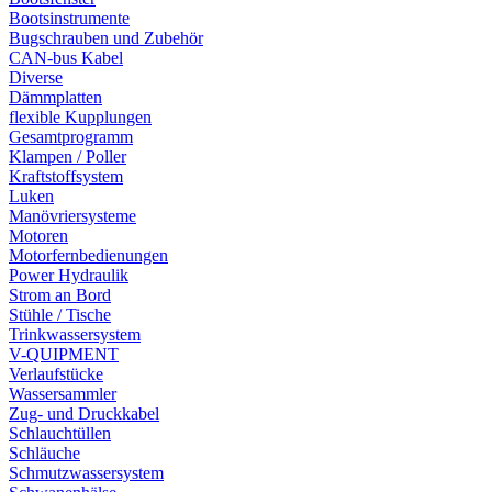
Bootsinstrumente
Bugschrauben und Zubehör
CAN-bus Kabel
Diverse
Dämmplatten
flexible Kupplungen
Gesamtprogramm
Klampen / Poller
Kraftstoffsystem
Luken
Manövriersysteme
Motoren
Motorfernbedienungen
Power Hydraulik
Strom an Bord
Stühle / Tische
Trinkwassersystem
V-QUIPMENT
Verlaufstücke
Wassersammler
Zug- und Druckkabel
Schlauchtüllen
Schläuche
Schmutzwassersystem