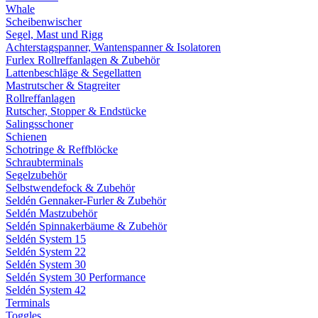
Whale
Scheibenwischer
Segel, Mast und Rigg
Achterstagspanner, Wantenspanner & Isolatoren
Furlex Rollreffanlagen & Zubehör
Lattenbeschläge & Segellatten
Mastrutscher & Stagreiter
Rollreffanlagen
Rutscher, Stopper & Endstücke
Salingsschoner
Schienen
Schotringe & Reffblöcke
Schraubterminals
Segelzubehör
Selbstwendefock & Zubehör
Seldén Gennaker-Furler & Zubehör
Seldén Mastzubehör
Seldén Spinnakerbäume & Zubehör
Seldén System 15
Seldén System 22
Seldén System 30
Seldén System 30 Performance
Seldén System 42
Terminals
Toggles