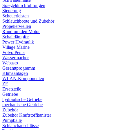
Schwanenhälse
Spiegeldurchführungen
Steuerung
Scheuerleisten
Schlauchboote und Zubehör
Propellerwellen
Rund um den Motor
Schalldämpfer
Power Hydraulik
Village Marine
Volvo Penta
Wassermacher
Webasto
Gesamtprogramm
Klimaanlagen
WLAN-Komponenten
ZF
Ersatzteile
Getriebe
hydraulische Getriebe
mechanische Getriebe
Zubehör
Zubehör Kraftstoffkanister
Pumpbälle
Schlauchanschlüsse