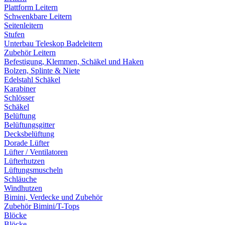
Plattform Leitern
Schwenkbare Leitern
Seitenleitern
Stufen
Unterbau Teleskop Badeleitern
Zubehör Leitern
Befestigung, Klemmen, Schäkel und Haken
Bolzen, Splinte & Niete
Edelstahl Schäkel
Karabiner
Schlösser
Schäkel
Belüftung
Belüftungsgitter
Decksbelüftung
Dorade Lüfter
Lüfter / Ventilatoren
Lüfterhutzen
Lüftungsmuscheln
Schläuche
Windhutzen
Bimini, Verdecke und Zubehör
Zubehör Bimini/T-Tops
Blöcke
Blöcke