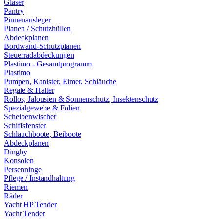
Gläser
Pantry
Pinnenausleger
Planen / Schutzhüllen
Abdeckplanen
Bordwand-Schutzplanen
Steuerradabdeckungen
Plastimo - Gesamtprogramm
Plastimo
Pumpen, Kanister, Eimer, Schläuche
Regale & Halter
Rollos, Jalousien & Sonnenschutz, Insektenschutz
Spezialgewebe & Folien
Scheibenwischer
Schiffsfenster
Schlauchboote, Beiboote
Abdeckplanen
Dinghy
Konsolen
Persenninge
Pflege / Instandhaltung
Riemen
Räder
Yacht HP Tender
Yacht Tender