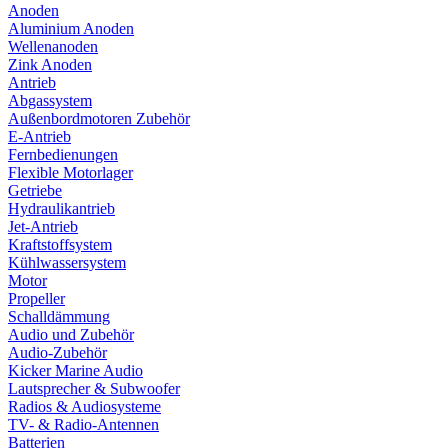
Anoden
Aluminium Anoden
Wellenanoden
Zink Anoden
Antrieb
Abgassystem
Außenbordmotoren Zubehör
E-Antrieb
Fernbedienungen
Flexible Motorlager
Getriebe
Hydraulikantrieb
Jet-Antrieb
Kraftstoffsystem
Kühlwassersystem
Motor
Propeller
Schalldämmung
Audio und Zubehör
Audio-Zubehör
Kicker Marine Audio
Lautsprecher & Subwoofer
Radios & Audiosysteme
TV- & Radio-Antennen
Batterien