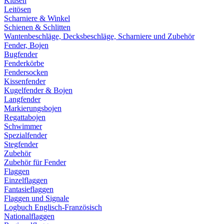
Klüsen
Leitösen
Scharniere & Winkel
Schienen & Schlitten
Wantenbeschläge, Decksbeschläge, Scharniere und Zubehör
Fender, Bojen
Bugfender
Fenderkörbe
Fendersocken
Kissenfender
Kugelfender & Bojen
Langfender
Markierungsbojen
Regattabojen
Schwimmer
Spezialfender
Stegfender
Zubehör
Zubehör für Fender
Flaggen
Einzelflaggen
Fantasieflaggen
Flaggen und Signale
Logbuch Englisch-Französisch
Nationalflaggen