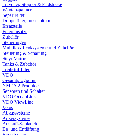
Traveller, Stopper & Endstücke
Wantenspanner
Separ Filter
Doppelfilter, umschaltbar
Ersatzteile
Filtereinsätze
Zubehör
Steuerungen
Multiflex- Lenksysteme und Zubehör
Steuerung & Schaltung
Steyr Motors
Tanks & Zubehör
Treibstofffilter
VDO
Gesamtprogramm
NMEA 2 Produkte
Sensoren und Schalter
VDO OceanLink
VDO ViewLine
Vetus
Abgassysteme
Ankersysteme
Auspuff-Schlauch
Be- und Entlüftung
Bootsfenster