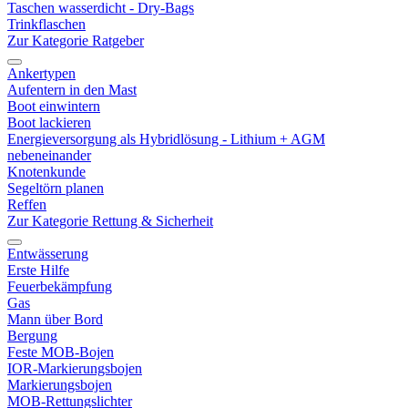
Taschen wasserdicht - Dry-Bags
Trinkflaschen
Zur Kategorie Ratgeber
Ankertypen
Aufentern in den Mast
Boot einwintern
Boot lackieren
Energieversorgung als Hybridlösung - Lithium + AGM
nebeneinander
Knotenkunde
Segeltörn planen
Reffen
Zur Kategorie Rettung & Sicherheit
Entwässerung
Erste Hilfe
Feuerbekämpfung
Gas
Mann über Bord
Bergung
Feste MOB-Bojen
IOR-Markierungsbojen
Markierungsbojen
MOB-Rettungslichter