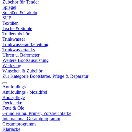
Zubehör für Tender
Spiegel
Spleißen & Takeln
SUP
Textilien
Tische & Stühle
Trailerzubehör
Trinkwasser
Trinkwasseraufbereitung
Trinkwassertanks
Uhren u. Barometer
Weitere Bootsausrüstung
Werkzeug
Winschen & Zubehör
Zur Kategorie Bootsfarbe, Pflege & Reparatur
Antifoulings
Antifoulings - biozidfrei
Bootspflege
Decklacke
Fette & Öle
Grundierung, Primer, Vorstreichfarbe
International Gesamtprogramm
Gesamtprogramm
Klarlacke