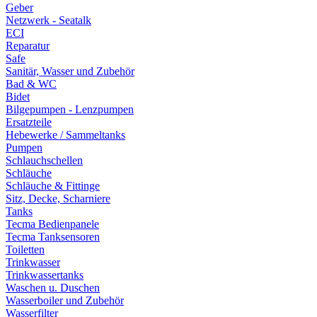
Geber
Netzwerk - Seatalk
ECI
Reparatur
Safe
Sanitär, Wasser und Zubehör
Bad & WC
Bidet
Bilgepumpen - Lenzpumpen
Ersatzteile
Hebewerke / Sammeltanks
Pumpen
Schlauchschellen
Schläuche
Schläuche & Fittinge
Sitz, Decke, Scharniere
Tanks
Tecma Bedienpanele
Tecma Tanksensoren
Toiletten
Trinkwasser
Trinkwassertanks
Waschen u. Duschen
Wasserboiler und Zubehör
Wasserfilter