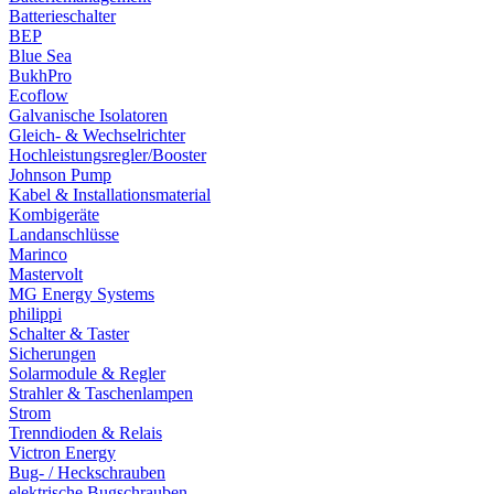
Batterieschalter
BEP
Blue Sea
BukhPro
Ecoflow
Galvanische Isolatoren
Gleich- & Wechselrichter
Hochleistungsregler/Booster
Johnson Pump
Kabel & Installationsmaterial
Kombigeräte
Landanschlüsse
Marinco
Mastervolt
MG Energy Systems
philippi
Schalter & Taster
Sicherungen
Solarmodule & Regler
Strahler & Taschenlampen
Strom
Trenndioden & Relais
Victron Energy
Bug- / Heckschrauben
elektrische Bugschrauben