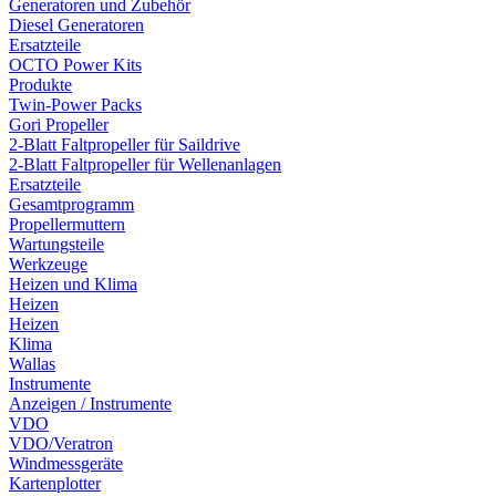
Generatoren und Zubehör
Diesel Generatoren
Ersatzteile
OCTO Power Kits
Produkte
Twin-Power Packs
Gori Propeller
2-Blatt Faltpropeller für Saildrive
2-Blatt Faltpropeller für Wellenanlagen
Ersatzteile
Gesamtprogramm
Propellermuttern
Wartungsteile
Werkzeuge
Heizen und Klima
Heizen
Heizen
Klima
Wallas
Instrumente
Anzeigen / Instrumente
VDO
VDO/Veratron
Windmessgeräte
Kartenplotter