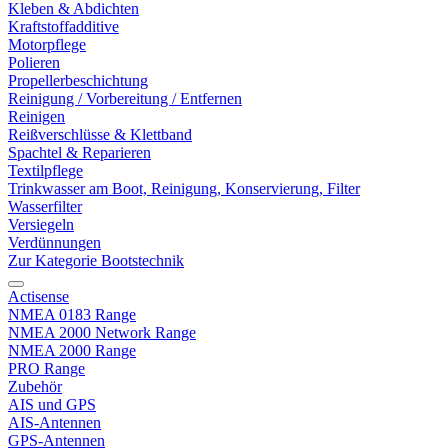
Kleben & Abdichten
Kraftstoffadditive
Motorpflege
Polieren
Propellerbeschichtung
Reinigung / Vorbereitung / Entfernen
Reinigen
Reißverschlüsse & Klettband
Spachtel & Reparieren
Textilpflege
Trinkwasser am Boot, Reinigung, Konservierung, Filter
Wasserfilter
Versiegeln
Verdünnungen
Zur Kategorie Bootstechnik
Actisense
NMEA 0183 Range
NMEA 2000 Network Range
NMEA 2000 Range
PRO Range
Zubehör
AIS und GPS
AIS-Antennen
GPS-Antennen