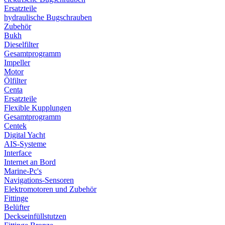
Ersatzteile
hydraulische Bugschrauben
Zubehör
Bukh
Dieselfilter
Gesamtprogramm
Impeller
Motor
Ölfilter
Centa
Ersatzteile
Flexible Kupplungen
Gesamtprogramm
Centek
Digital Yacht
AIS-Systeme
Interface
Internet an Bord
Marine-Pc's
Navigations-Sensoren
Elektromotoren und Zubehör
Fittinge
Belüfter
Deckseinfüllstutzen