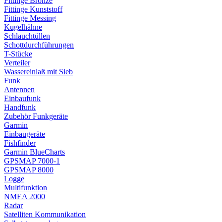
Fittinge Bronze
Fittinge Kunststoff
Fittinge Messing
Kugelhähne
Schlauchtüllen
Schottdurchführungen
T-Stücke
Verteiler
Wassereinlaß mit Sieb
Funk
Antennen
Einbaufunk
Handfunk
Zubehör Funkgeräte
Garmin
Einbaugeräte
Fishfinder
Garmin BlueCharts
GPSMAP 7000-1
GPSMAP 8000
Logge
Multifunktion
NMEA 2000
Radar
Satelliten Kommunikation