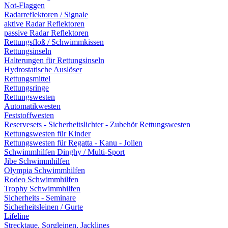
Not-Flaggen
Radarreflektoren / Signale
aktive Radar Reflektoren
passive Radar Reflektoren
Rettungsfloß / Schwimmkissen
Rettungsinseln
Halterungen für Rettungsinseln
Hydrostatische Auslöser
Rettungsmittel
Rettungsringe
Rettungswesten
Automatikwesten
Feststoffwesten
Reservesets - Sicherheitslichter - Zubehör Rettungswesten
Rettungswesten für Kinder
Rettungswesten für Regatta - Kanu - Jollen
Schwimmhilfen Dinghy / Multi-Sport
Jibe Schwimmhilfen
Olympia Schwimmhilfen
Rodeo Schwimmhilfen
Trophy Schwimmhilfen
Sicherheits - Seminare
Sicherheitsleinen / Gurte
Lifeline
Strecktaue, Sorgleinen, Jacklines