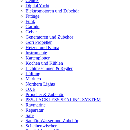
Centek
Digital Yacht
Elektromotoren und Zubehör
Fittinge
Funk
Garmin
Geber
Generatoren und Zubehör
Gori Propeller
Heizen und Klima
Instrumente
Kartenplotter
Kochen und Kühlen
Lichtmaschinen & Regler
Lüftung
Marinco
Northern Lights
OXE
Propeller & Zubehör
PSS- PACKLESS SEALING SYSTEM
Raymarine
Reparatur
Safe
Sanitär, Wasser und Zubehör
Scheibenwischer