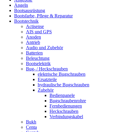
Angeln
Bootsausrüstung
Bootsfarbe, Pflege & Reparatur
Bootstechnik
Actisense
AIS und GPS
Anoden
Antrieb
Audio und Zubehör
Batterien
Beleuchtung
Bootselektrik
Bug- / Heckschrauben
elektrische Bugschrauben
Ersatzteile
hydraulische Bugschrauben
Zubehör
Bedienpanele
Bugschraubenrohre
Fernbedienungen
Heckschrauben
Verbindungskabel
Bukh
Centa