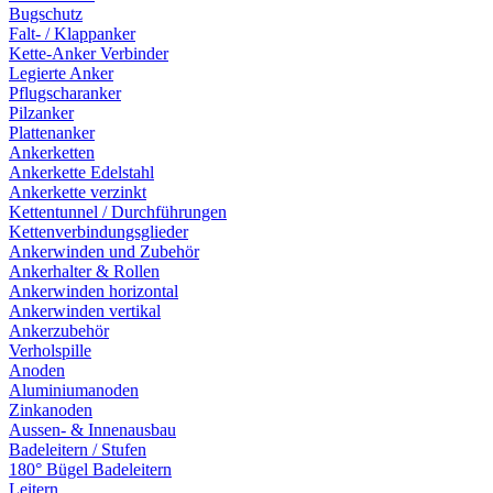
Bugschutz
Falt- / Klappanker
Kette-Anker Verbinder
Legierte Anker
Pflugscharanker
Pilzanker
Plattenanker
Ankerketten
Ankerkette Edelstahl
Ankerkette verzinkt
Kettentunnel / Durchführungen
Kettenverbindungsglieder
Ankerwinden und Zubehör
Ankerhalter & Rollen
Ankerwinden horizontal
Ankerwinden vertikal
Ankerzubehör
Verholspille
Anoden
Aluminiumanoden
Zinkanoden
Aussen- & Innenausbau
Badeleitern / Stufen
180° Bügel Badeleitern
Leitern