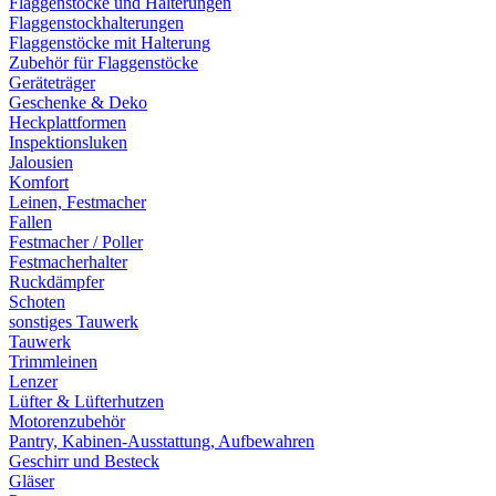
Flaggenstöcke und Halterungen
Flaggenstockhalterungen
Flaggenstöcke mit Halterung
Zubehör für Flaggenstöcke
Geräteträger
Geschenke & Deko
Heckplattformen
Inspektionsluken
Jalousien
Komfort
Leinen, Festmacher
Fallen
Festmacher / Poller
Festmacherhalter
Ruckdämpfer
Schoten
sonstiges Tauwerk
Tauwerk
Trimmleinen
Lenzer
Lüfter & Lüfterhutzen
Motorenzubehör
Pantry, Kabinen-Ausstattung, Aufbewahren
Geschirr und Besteck
Gläser