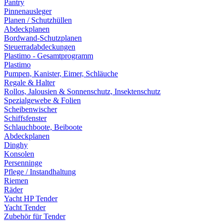
Pantry
Pinnenausleger
Planen / Schutzhüllen
Abdeckplanen
Bordwand-Schutzplanen
Steuerradabdeckungen
Plastimo - Gesamtprogramm
Plastimo
Pumpen, Kanister, Eimer, Schläuche
Regale & Halter
Rollos, Jalousien & Sonnenschutz, Insektenschutz
Spezialgewebe & Folien
Scheibenwischer
Schiffsfenster
Schlauchboote, Beiboote
Abdeckplanen
Dinghy
Konsolen
Persenninge
Pflege / Instandhaltung
Riemen
Räder
Yacht HP Tender
Yacht Tender
Zubehör für Tender