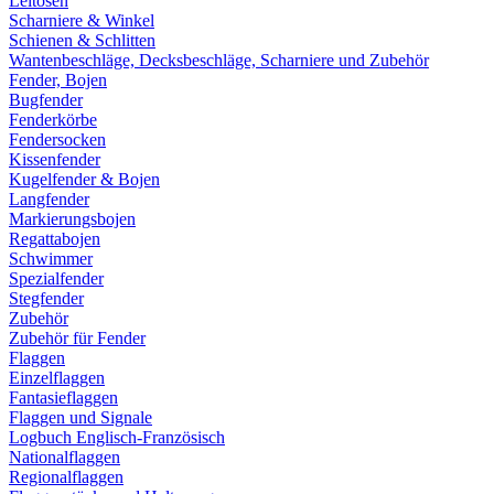
Leitösen
Scharniere & Winkel
Schienen & Schlitten
Wantenbeschläge, Decksbeschläge, Scharniere und Zubehör
Fender, Bojen
Bugfender
Fenderkörbe
Fendersocken
Kissenfender
Kugelfender & Bojen
Langfender
Markierungsbojen
Regattabojen
Schwimmer
Spezialfender
Stegfender
Zubehör
Zubehör für Fender
Flaggen
Einzelflaggen
Fantasieflaggen
Flaggen und Signale
Logbuch Englisch-Französisch
Nationalflaggen
Regionalflaggen