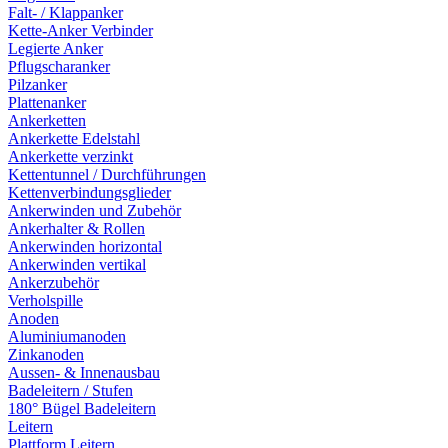
Falt- / Klappanker
Kette-Anker Verbinder
Legierte Anker
Pflugscharanker
Pilzanker
Plattenanker
Ankerketten
Ankerkette Edelstahl
Ankerkette verzinkt
Kettentunnel / Durchführungen
Kettenverbindungsglieder
Ankerwinden und Zubehör
Ankerhalter & Rollen
Ankerwinden horizontal
Ankerwinden vertikal
Ankerzubehör
Verholspille
Anoden
Aluminiumanoden
Zinkanoden
Aussen- & Innenausbau
Badeleitern / Stufen
180° Bügel Badeleitern
Leitern
Plattform Leitern