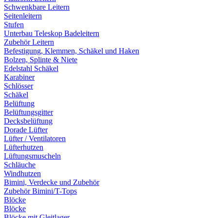
Schwenkbare Leitern
Seitenleitern
Stufen
Unterbau Teleskop Badeleitern
Zubehör Leitern
Befestigung, Klemmen, Schäkel und Haken
Bolzen, Splinte & Niete
Edelstahl Schäkel
Karabiner
Schlösser
Schäkel
Belüftung
Belüftungsgitter
Decksbelüftung
Dorade Lüfter
Lüfter / Ventilatoren
Lüfterhutzen
Lüftungsmuscheln
Schläuche
Windhutzen
Bimini, Verdecke und Zubehör
Zubehör Bimini/T-Tops
Blöcke
Blöcke
Blöcke mit Gleitlager