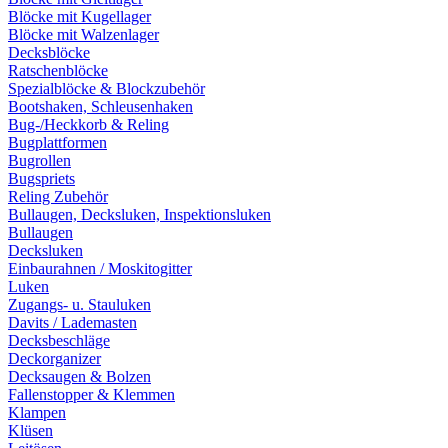
Blöcke mit Kugellager
Blöcke mit Walzenlager
Decksblöcke
Ratschenblöcke
Spezialblöcke & Blockzubehör
Bootshaken, Schleusenhaken
Bug-/Heckkorb & Reling
Bugplattformen
Bugrollen
Bugspriets
Reling Zubehör
Bullaugen, Decksluken, Inspektionsluken
Bullaugen
Decksluken
Einbaurahnen / Moskitogitter
Luken
Zugangs- u. Stauluken
Davits / Lademasten
Decksbeschläge
Deckorganizer
Decksaugen & Bolzen
Fallenstopper & Klemmen
Klampen
Klüsen