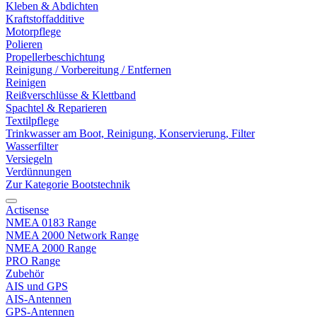
Kleben & Abdichten
Kraftstoffadditive
Motorpflege
Polieren
Propellerbeschichtung
Reinigung / Vorbereitung / Entfernen
Reinigen
Reißverschlüsse & Klettband
Spachtel & Reparieren
Textilpflege
Trinkwasser am Boot, Reinigung, Konservierung, Filter
Wasserfilter
Versiegeln
Verdünnungen
Zur Kategorie Bootstechnik
Actisense
NMEA 0183 Range
NMEA 2000 Network Range
NMEA 2000 Range
PRO Range
Zubehör
AIS und GPS
AIS-Antennen
GPS-Antennen