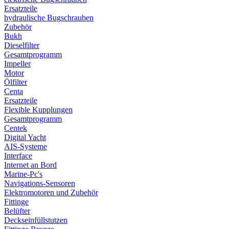
Ersatzteile
hydraulische Bugschrauben
Zubehör
Bukh
Dieselfilter
Gesamtprogramm
Impeller
Motor
Ölfilter
Centa
Ersatzteile
Flexible Kupplungen
Gesamtprogramm
Centek
Digital Yacht
AIS-Systeme
Interface
Internet an Bord
Marine-Pc's
Navigations-Sensoren
Elektromotoren und Zubehör
Fittinge
Belüfter
Deckseinfüllstutzen