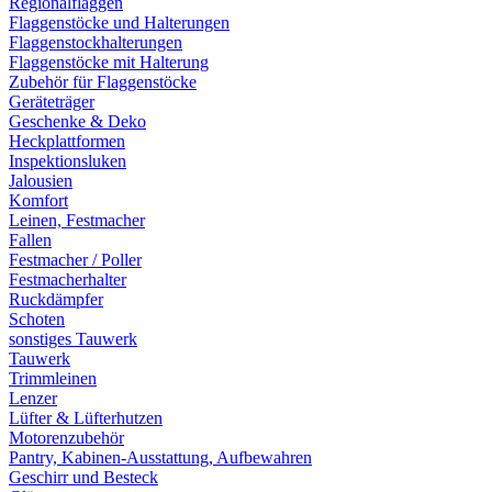
Regionalflaggen
Flaggenstöcke und Halterungen
Flaggenstockhalterungen
Flaggenstöcke mit Halterung
Zubehör für Flaggenstöcke
Geräteträger
Geschenke & Deko
Heckplattformen
Inspektionsluken
Jalousien
Komfort
Leinen, Festmacher
Fallen
Festmacher / Poller
Festmacherhalter
Ruckdämpfer
Schoten
sonstiges Tauwerk
Tauwerk
Trimmleinen
Lenzer
Lüfter & Lüfterhutzen
Motorenzubehör
Pantry, Kabinen-Ausstattung, Aufbewahren
Geschirr und Besteck