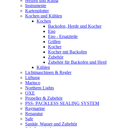
Heizen und Klima
Instrumente
Kartenplotter
Kochen und Kühlen
Kochen
Backofen, Herde und Kocher
Eno
Eno - Ersatzteile
Grillen
Kocher
Kocher mit Backofen
Zubehör
Zubehör für Backofen und Herd
Kühlen
Lichtmaschinen & Regler
Lüftung
Marinco
Northern Lights
OXE
Propeller & Zubehör
PSS- PACKLESS SEALING SYSTEM
Raymarine
Reparatur
Safe
Sanitär, Wasser und Zubehör