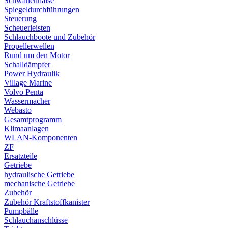
Schwanenhälse
Spiegeldurchführungen
Steuerung
Scheuerleisten
Schlauchboote und Zubehör
Propellerwellen
Rund um den Motor
Schalldämpfer
Power Hydraulik
Village Marine
Volvo Penta
Wassermacher
Webasto
Gesamtprogramm
Klimaanlagen
WLAN-Komponenten
ZF
Ersatzteile
Getriebe
hydraulische Getriebe
mechanische Getriebe
Zubehör
Zubehör Kraftstoffkanister
Pumpbälle
Schlauchanschlüsse