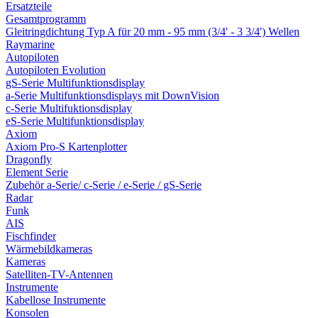
Ersatzteile
Gesamtprogramm
Gleitringdichtung Typ A für 20 mm - 95 mm (3/4' - 3 3/4') Wellen
Raymarine
Autopiloten
Autopiloten Evolution
gS-Serie Multifunktionsdisplay
a-Serie Multifunktionsdisplays mit DownVision
c-Serie Multifuktionsdisplay
eS-Serie Multifunktionsdisplay
Axiom
Axiom Pro-S Kartenplotter
Dragonfly
Element Serie
Zubehör a-Serie/ c-Serie / e-Serie / gS-Serie
Radar
Funk
AIS
Fischfinder
Wärmebildkameras
Kameras
Satelliten-TV-Antennen
Instrumente
Kabellose Instrumente
Konsolen