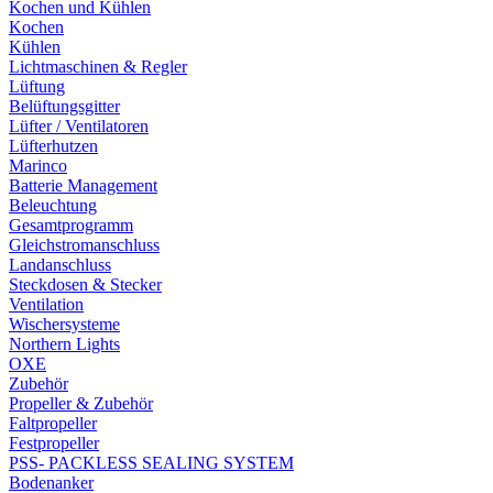
Kochen und Kühlen
Kochen
Kühlen
Lichtmaschinen & Regler
Lüftung
Belüftungsgitter
Lüfter / Ventilatoren
Lüfterhutzen
Marinco
Batterie Management
Beleuchtung
Gesamtprogramm
Gleichstromanschluss
Landanschluss
Steckdosen & Stecker
Ventilation
Wischersysteme
Northern Lights
OXE
Zubehör
Propeller & Zubehör
Faltpropeller
Festpropeller
PSS- PACKLESS SEALING SYSTEM
Bodenanker