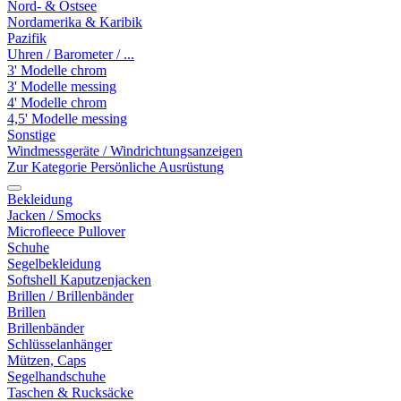
Nord- & Ostsee
Nordamerika & Karibik
Pazifik
Uhren / Barometer / ...
3' Modelle chrom
3' Modelle messing
4' Modelle chrom
4,5' Modelle messing
Sonstige
Windmessgeräte / Windrichtungsanzeigen
Zur Kategorie Persönliche Ausrüstung
Bekleidung
Jacken / Smocks
Microfleece Pullover
Schuhe
Segelbekleidung
Softshell Kaputzenjacken
Brillen / Brillenbänder
Brillen
Brillenbänder
Schlüsselanhänger
Mützen, Caps
Segelhandschuhe
Taschen & Rucksäcke