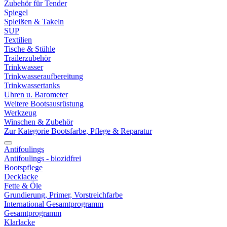
Zubehör für Tender
Spiegel
Spleißen & Takeln
SUP
Textilien
Tische & Stühle
Trailerzubehör
Trinkwasser
Trinkwasseraufbereitung
Trinkwassertanks
Uhren u. Barometer
Weitere Bootsausrüstung
Werkzeug
Winschen & Zubehör
Zur Kategorie Bootsfarbe, Pflege & Reparatur
Antifoulings
Antifoulings - biozidfrei
Bootspflege
Decklacke
Fette & Öle
Grundierung, Primer, Vorstreichfarbe
International Gesamtprogramm
Gesamtprogramm
Klarlacke