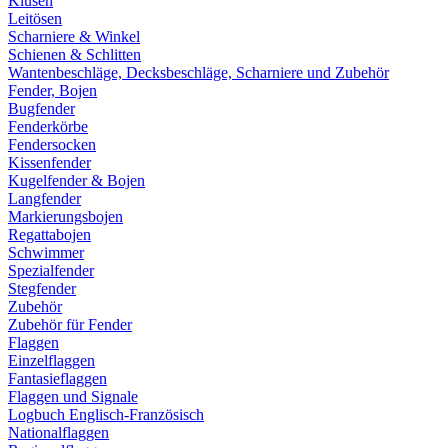
Klüsen
Leitösen
Scharniere & Winkel
Schienen & Schlitten
Wantenbeschläge, Decksbeschläge, Scharniere und Zubehör
Fender, Bojen
Bugfender
Fenderkörbe
Fendersocken
Kissenfender
Kugelfender & Bojen
Langfender
Markierungsbojen
Regattabojen
Schwimmer
Spezialfender
Stegfender
Zubehör
Zubehör für Fender
Flaggen
Einzelflaggen
Fantasieflaggen
Flaggen und Signale
Logbuch Englisch-Französisch
Nationalflaggen