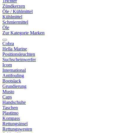
Trichter
Zündkerzen
Öle / Kühlmittel
Kühlmittel
Schmiermittel
Öle
Zur Kategorie Marken
Cobra
Hella Marine
Positionsleuchten
Suchscheinwerfer
Icom
International
Antifouling
Bootslack
Grundierung
Musto
Caps
Handschuhe
Taschen
Plastimo
Kompass
Rettungsinsel
Rettungswesten