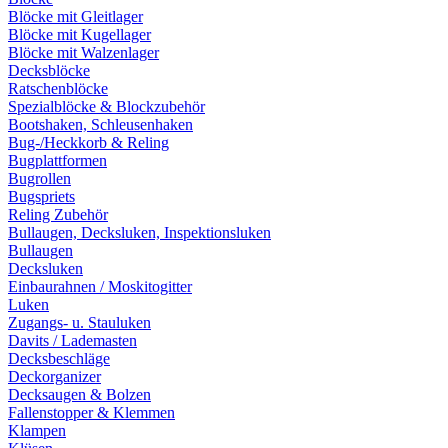
Blöcke mit Gleitlager
Blöcke mit Kugellager
Blöcke mit Walzenlager
Decksblöcke
Ratschenblöcke
Spezialblöcke & Blockzubehör
Bootshaken, Schleusenhaken
Bug-/Heckkorb & Reling
Bugplattformen
Bugrollen
Bugspriets
Reling Zubehör
Bullaugen, Decksluken, Inspektionsluken
Bullaugen
Decksluken
Einbaurahnen / Moskitogitter
Luken
Zugangs- u. Stauluken
Davits / Lademasten
Decksbeschläge
Deckorganizer
Decksaugen & Bolzen
Fallenstopper & Klemmen
Klampen