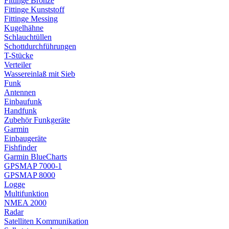
Fittinge Bronze
Fittinge Kunststoff
Fittinge Messing
Kugelhähne
Schlauchtüllen
Schottdurchführungen
T-Stücke
Verteiler
Wassereinlaß mit Sieb
Funk
Antennen
Einbaufunk
Handfunk
Zubehör Funkgeräte
Garmin
Einbaugeräte
Fishfinder
Garmin BlueCharts
GPSMAP 7000-1
GPSMAP 8000
Logge
Multifunktion
NMEA 2000
Radar
Satelliten Kommunikation