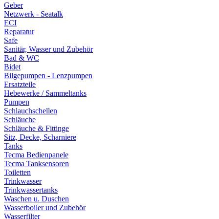
Geber
Netzwerk - Seatalk
ECI
Reparatur
Safe
Sanitär, Wasser und Zubehör
Bad & WC
Bidet
Bilgepumpen - Lenzpumpen
Ersatzteile
Hebewerke / Sammeltanks
Pumpen
Schlauchschellen
Schläuche
Schläuche & Fittinge
Sitz, Decke, Scharniere
Tanks
Tecma Bedienpanele
Tecma Tanksensoren
Toiletten
Trinkwasser
Trinkwassertanks
Waschen u. Duschen
Wasserboiler und Zubehör
Wasserfilter