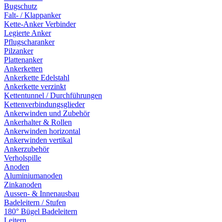
Bugschutz
Falt- / Klappanker
Kette-Anker Verbinder
Legierte Anker
Pflugscharanker
Pilzanker
Plattenanker
Ankerketten
Ankerkette Edelstahl
Ankerkette verzinkt
Kettentunnel / Durchführungen
Kettenverbindungsglieder
Ankerwinden und Zubehör
Ankerhalter & Rollen
Ankerwinden horizontal
Ankerwinden vertikal
Ankerzubehör
Verholspille
Anoden
Aluminiumanoden
Zinkanoden
Aussen- & Innenausbau
Badeleitern / Stufen
180° Bügel Badeleitern
Leitern