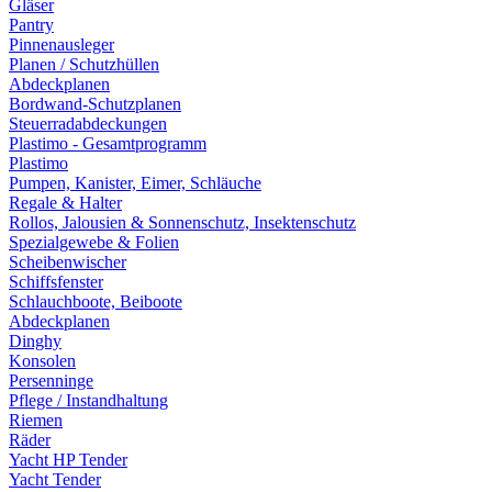
Gläser
Pantry
Pinnenausleger
Planen / Schutzhüllen
Abdeckplanen
Bordwand-Schutzplanen
Steuerradabdeckungen
Plastimo - Gesamtprogramm
Plastimo
Pumpen, Kanister, Eimer, Schläuche
Regale & Halter
Rollos, Jalousien & Sonnenschutz, Insektenschutz
Spezialgewebe & Folien
Scheibenwischer
Schiffsfenster
Schlauchboote, Beiboote
Abdeckplanen
Dinghy
Konsolen
Persenninge
Pflege / Instandhaltung
Riemen
Räder
Yacht HP Tender
Yacht Tender