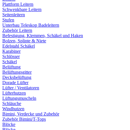
Plattform Leitern
Schwenkbare Leitern
Seitenleitern
Stufen
Unterbau Teleskop Badeleitern
Zubehör Leitern
Befestigung, Klemmen, Schäkel und Haken
Bolzen, Splinte & Niete
Edelstahl Schäkel
Karabiner
Schlösser
Schäkel
Belüftung
Belüftungsgitter
Decksbelüftung
Dorade Lüfter
Lüfter / Ventilatoren
Lüfterhutzen
Lüftungsmuscheln
Schläuche
Windhutzen
Bimini, Verdecke und Zubehör
Zubehör Bimini/T-Tops
Blöcke
Blöcke