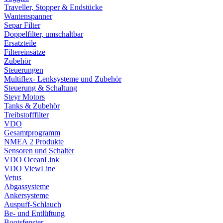
Traveller, Stopper & Endstücke
Wantenspanner
Separ Filter
Doppelfilter, umschaltbar
Ersatzteile
Filtereinsätze
Zubehör
Steuerungen
Multiflex- Lenksysteme und Zubehör
Steuerung & Schaltung
Steyr Motors
Tanks & Zubehör
Treibstofffilter
VDO
Gesamtprogramm
NMEA 2 Produkte
Sensoren und Schalter
VDO OceanLink
VDO ViewLine
Vetus
Abgassysteme
Ankersysteme
Auspuff-Schlauch
Be- und Entlüftung
Bootsfenster