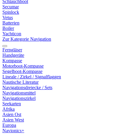
Schlauchboot
Secumar
Spinlock
Vetus
Batterien
Boiler
Yachticon
Zur Kategorie Navigation
Ferngläser
Handgeräte
Kompasse
Motorboot-Kompasse
Segelboot-Kompasse
Lineale / Zirkel / Signalflaggen
Nautische Literatur
Navigationsdreiecke / Sets
Navigationsmittel
Navigationszirkel
Seekarten
Afrika
Asien Ost
Asien West
Europa
Navionics+