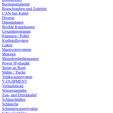
Bootsinstrumente
Bugschrauben und Zubehör
CAN-bus Kabel
Diverse
Dämmplatten
flexible Kupplungen
Gesamtprogramm
Klampen / Poller
Kraftstoffsystem
Luken
Manövriersysteme
Motoren
Motorfernbedienungen
Power Hydraulik
Strom an Bord
Stühle / Tische
Trinkwassersystem
V-QUIPMENT
Verlaufstücke
Wassersammler
Zug- und Druckkabel
Schlauchtüllen
Schläuche
Schmutzwassersystem