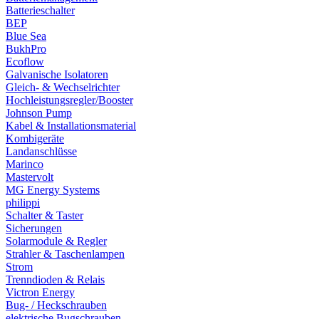
Batterieschalter
BEP
Blue Sea
BukhPro
Ecoflow
Galvanische Isolatoren
Gleich- & Wechselrichter
Hochleistungsregler/Booster
Johnson Pump
Kabel & Installationsmaterial
Kombigeräte
Landanschlüsse
Marinco
Mastervolt
MG Energy Systems
philippi
Schalter & Taster
Sicherungen
Solarmodule & Regler
Strahler & Taschenlampen
Strom
Trenndioden & Relais
Victron Energy
Bug- / Heckschrauben
elektrische Bugschrauben