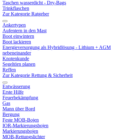
Taschen wasserdicht - Dry-Bags
Trinkflaschen
Zur Kategorie Ratgeber
Ankertypen
Aufentern in den Mast
Boot einwintern
Boot lackieren
Energieversorgung als Hybridlösung - Lithium + AGM
nebeneinander
Knotenkunde
Segeltörn planen
Reffen
Zur Kategorie Rettung & Sicherheit
Entwässerung
Erste Hilfe
Feuerbekämpfung
Gas
Mann über Bord
Bergung
Feste MOB-Bojen
IOR-Markierungsbojen
Markierungsbojen
MOB-Rettungslichter