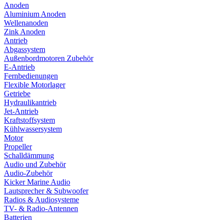
Anoden
Aluminium Anoden
Wellenanoden
Zink Anoden
Antrieb
Abgassystem
Außenbordmotoren Zubehör
E-Antrieb
Fernbedienungen
Flexible Motorlager
Getriebe
Hydraulikantrieb
Jet-Antrieb
Kraftstoffsystem
Kühlwassersystem
Motor
Propeller
Schalldämmung
Audio und Zubehör
Audio-Zubehör
Kicker Marine Audio
Lautsprecher & Subwoofer
Radios & Audiosysteme
TV- & Radio-Antennen
Batterien