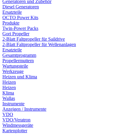
Generatoren und Zubehör
Diesel Generatoren
Ersatzteile
OCTO Power Kits
Produkte
Twin-Power Packs
Gori Propeller
2-Blatt Faltpropeller für Saildrive
2-Blatt Faltpropeller für Wellenanlagen
Ersatzteile
Gesamtprogramm
Propellermuttern
Wartungsteile
Werkzeuge
Heizen und Klima
Heizen
Heizen
Klima
Wallas
Instrumente
Anzeigen / Instrumente
VDO
VDO/Veratron
Windmessgeräte
Kartenplotter