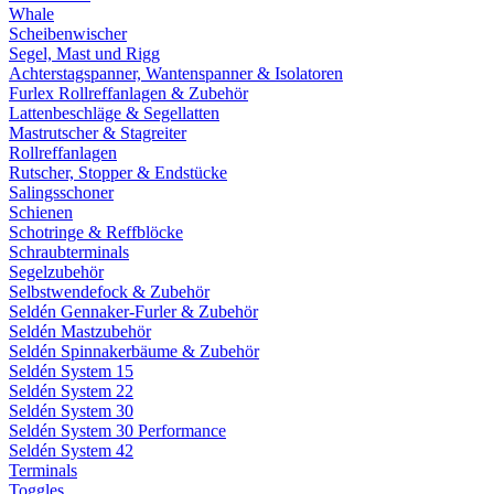
Whale
Scheibenwischer
Segel, Mast und Rigg
Achterstagspanner, Wantenspanner & Isolatoren
Furlex Rollreffanlagen & Zubehör
Lattenbeschläge & Segellatten
Mastrutscher & Stagreiter
Rollreffanlagen
Rutscher, Stopper & Endstücke
Salingsschoner
Schienen
Schotringe & Reffblöcke
Schraubterminals
Segelzubehör
Selbstwendefock & Zubehör
Seldén Gennaker-Furler & Zubehör
Seldén Mastzubehör
Seldén Spinnakerbäume & Zubehör
Seldén System 15
Seldén System 22
Seldén System 30
Seldén System 30 Performance
Seldén System 42
Terminals
Toggles