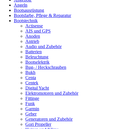
Angeln
Bootsausrüstung
Bootsfarbe, Pflege & Reparatur
Bootstechnik
Actisense
AIS und GPS
Anoden
Antrieb
Audio und Zubehör
Batterien
Beleuchtung
Bootselektrik
Bug- / Heckschrauben
Bukh
Centa
Centek
Digital Yacht
Elektromotoren und Zubehör
Fittinge
Funk
Garmin
Geber
Generatoren und Zubehör
Gori Propeller