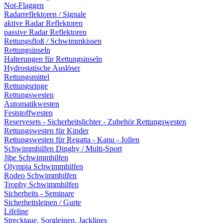
Not-Flaggen
Radarreflektoren / Signale
aktive Radar Reflektoren
passive Radar Reflektoren
Rettungsfloß / Schwimmkissen
Rettungsinseln
Halterungen für Rettungsinseln
Hydrostatische Auslöser
Rettungsmittel
Rettungsringe
Rettungswesten
Automatikwesten
Feststoffwesten
Reservesets - Sicherheitslichter - Zubehör Rettungswesten
Rettungswesten für Kinder
Rettungswesten für Regatta - Kanu - Jollen
Schwimmhilfen Dinghy / Multi-Sport
Jibe Schwimmhilfen
Olympia Schwimmhilfen
Rodeo Schwimmhilfen
Trophy Schwimmhilfen
Sicherheits - Seminare
Sicherheitsleinen / Gurte
Lifeline
Strecktaue, Sorgleinen, Jacklines