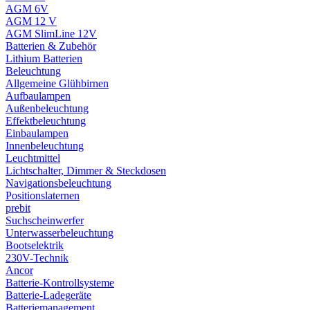
AGM 6V
AGM 12 V
AGM SlimLine 12V
Batterien & Zubehör
Lithium Batterien
Beleuchtung
Allgemeine Glühbirnen
Aufbaulampen
Außenbeleuchtung
Effektbeleuchtung
Einbaulampen
Innenbeleuchtung
Leuchtmittel
Lichtschalter, Dimmer & Steckdosen
Navigationsbeleuchtung
Positionslaternen
prebit
Suchscheinwerfer
Unterwasserbeleuchtung
Bootselektrik
230V-Technik
Ancor
Batterie-Kontrollsysteme
Batterie-Ladegeräte
Batteriemanagement