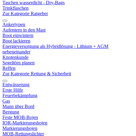
Taschen wasserdicht - Dry-Bags
Trinkflaschen
Zur Kategorie Ratgeber
Ankertypen
Aufentern in den Mast
Boot einwintern
Boot lackieren
Energieversorgung als Hybridlösung - Lithium + AGM
nebeneinander
Knotenkunde
Segeltörn planen
Reffen
Zur Kategorie Rettung & Sicherheit
Entwässerung
Erste Hilfe
Feuerbekämpfung
Gas
Mann über Bord
Bergung
Feste MOB-Bojen
IOR-Markierungsbojen
Markierungsbojen
MOB-Rettungslichter