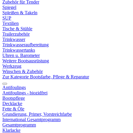
Zubehör für Tender
Spiegel
Spleißen & Takeln
SUP
Textilien
Tische & Stühle
Trailerzubehör
Trinkwasser
Trinkwasseraufbereitung
Trinkwassertanks
Uhren u. Barometer
Weitere Bootsausrüstung
Werkzeug
Winschen & Zubehör
Zur Kategorie Bootsfarbe, Pflege & Reparatur
Antifoulings
Antifoulings - biozidfrei
Bootspflege
Decklacke
Fette & Öle
Grundierung, Primer, Vorstreichfarbe
International Gesamtprogramm
Gesamtprogramm
Klarlacke