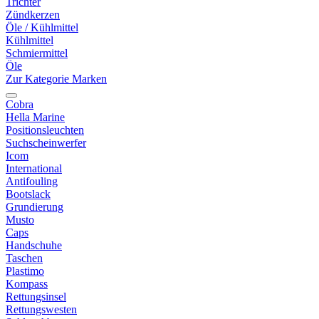
Trichter
Zündkerzen
Öle / Kühlmittel
Kühlmittel
Schmiermittel
Öle
Zur Kategorie Marken
Cobra
Hella Marine
Positionsleuchten
Suchscheinwerfer
Icom
International
Antifouling
Bootslack
Grundierung
Musto
Caps
Handschuhe
Taschen
Plastimo
Kompass
Rettungsinsel
Rettungswesten