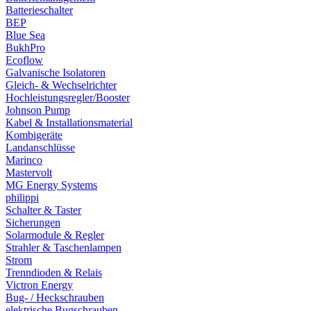
Batterieschalter
BEP
Blue Sea
BukhPro
Ecoflow
Galvanische Isolatoren
Gleich- & Wechselrichter
Hochleistungsregler/Booster
Johnson Pump
Kabel & Installationsmaterial
Kombigeräte
Landanschlüsse
Marinco
Mastervolt
MG Energy Systems
philippi
Schalter & Taster
Sicherungen
Solarmodule & Regler
Strahler & Taschenlampen
Strom
Trenndioden & Relais
Victron Energy
Bug- / Heckschrauben
elektrische Bugschrauben