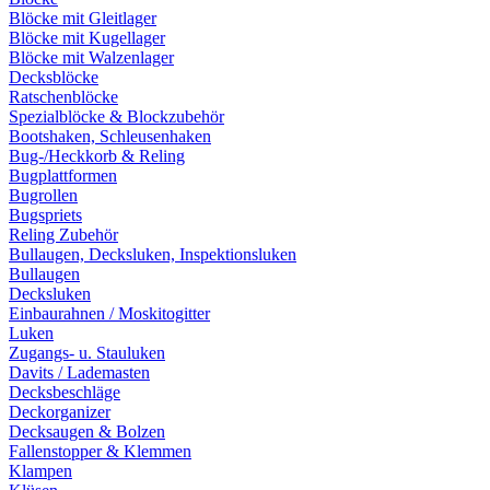
Blöcke mit Gleitlager
Blöcke mit Kugellager
Blöcke mit Walzenlager
Decksblöcke
Ratschenblöcke
Spezialblöcke & Blockzubehör
Bootshaken, Schleusenhaken
Bug-/Heckkorb & Reling
Bugplattformen
Bugrollen
Bugspriets
Reling Zubehör
Bullaugen, Decksluken, Inspektionsluken
Bullaugen
Decksluken
Einbaurahnen / Moskitogitter
Luken
Zugangs- u. Stauluken
Davits / Lademasten
Decksbeschläge
Deckorganizer
Decksaugen & Bolzen
Fallenstopper & Klemmen
Klampen