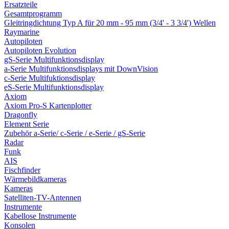
Ersatzteile
Gesamtprogramm
Gleitringdichtung Typ A für 20 mm - 95 mm (3/4' - 3 3/4') Wellen
Raymarine
Autopiloten
Autopiloten Evolution
gS-Serie Multifunktionsdisplay
a-Serie Multifunktionsdisplays mit DownVision
c-Serie Multifuktionsdisplay
eS-Serie Multifunktionsdisplay
Axiom
Axiom Pro-S Kartenplotter
Dragonfly
Element Serie
Zubehör a-Serie/ c-Serie / e-Serie / gS-Serie
Radar
Funk
AIS
Fischfinder
Wärmebildkameras
Kameras
Satelliten-TV-Antennen
Instrumente
Kabellose Instrumente
Konsolen