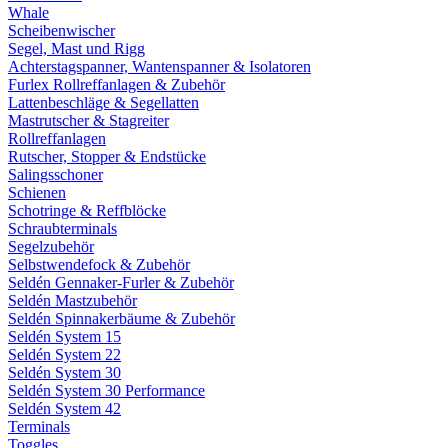
Whale
Scheibenwischer
Segel, Mast und Rigg
Achterstagspanner, Wantenspanner & Isolatoren
Furlex Rollreffanlagen & Zubehör
Lattenbeschläge & Segellatten
Mastrutscher & Stagreiter
Rollreffanlagen
Rutscher, Stopper & Endstücke
Salingsschoner
Schienen
Schotringe & Reffblöcke
Schraubterminals
Segelzubehör
Selbstwendefock & Zubehör
Seldén Gennaker-Furler & Zubehör
Seldén Mastzubehör
Seldén Spinnakerbäume & Zubehör
Seldén System 15
Seldén System 22
Seldén System 30
Seldén System 30 Performance
Seldén System 42
Terminals
Toggles