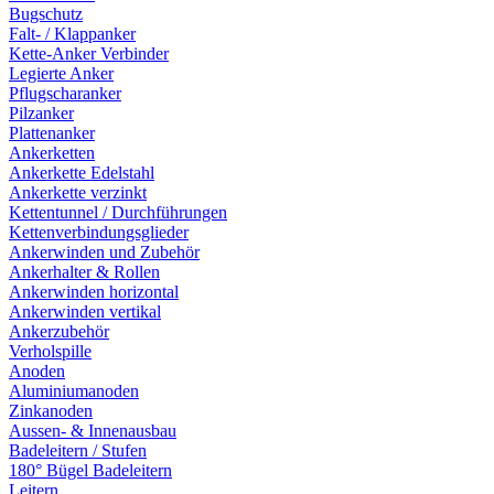
Bugschutz
Falt- / Klappanker
Kette-Anker Verbinder
Legierte Anker
Pflugscharanker
Pilzanker
Plattenanker
Ankerketten
Ankerkette Edelstahl
Ankerkette verzinkt
Kettentunnel / Durchführungen
Kettenverbindungsglieder
Ankerwinden und Zubehör
Ankerhalter & Rollen
Ankerwinden horizontal
Ankerwinden vertikal
Ankerzubehör
Verholspille
Anoden
Aluminiumanoden
Zinkanoden
Aussen- & Innenausbau
Badeleitern / Stufen
180° Bügel Badeleitern
Leitern