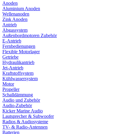
Anoden
Aluminium Anoden
Wellenanoden
Zink Anoden
Antrieb
Abgassystem
Außenbordmotoren Zubehör
E-Antrieb
Fernbedienungen
Flexible Motorlager
Getriebe
Hydraulikantrieb
Jet-Antrieb
Kraftstoffsystem
Kühlwassersystem
Motor
Propeller
Schalldämmung
Audio und Zubehör
Audio-Zubehör
Kicker Marine Audio
Lautsprecher & Subwoofer
Radios & Audiosysteme
TV- & Radio-Antennen
Batterien