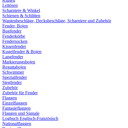
Klüsen
Leitösen
Scharniere & Winkel
Schienen & Schlitten
Wantenbeschläge, Decksbeschläge, Scharniere und Zubehör
Fender, Bojen
Bugfender
Fenderkörbe
Fendersocken
Kissenfender
Kugelfender & Bojen
Langfender
Markierungsbojen
Regattabojen
Schwimmer
Spezialfender
Stegfender
Zubehör
Zubehör für Fender
Flaggen
Einzelflaggen
Fantasieflaggen
Flaggen und Signale
Logbuch Englisch-Französisch
Nationalflaggen