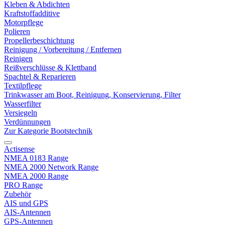
Kleben & Abdichten
Kraftstoffadditive
Motorpflege
Polieren
Propellerbeschichtung
Reinigung / Vorbereitung / Entfernen
Reinigen
Reißverschlüsse & Klettband
Spachtel & Reparieren
Textilpflege
Trinkwasser am Boot, Reinigung, Konservierung, Filter
Wasserfilter
Versiegeln
Verdünnungen
Zur Kategorie Bootstechnik
Actisense
NMEA 0183 Range
NMEA 2000 Network Range
NMEA 2000 Range
PRO Range
Zubehör
AIS und GPS
AIS-Antennen
GPS-Antennen