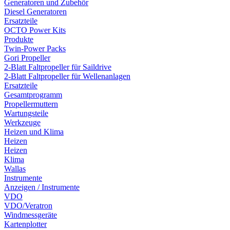
Generatoren und Zubehör
Diesel Generatoren
Ersatzteile
OCTO Power Kits
Produkte
Twin-Power Packs
Gori Propeller
2-Blatt Faltpropeller für Saildrive
2-Blatt Faltpropeller für Wellenanlagen
Ersatzteile
Gesamtprogramm
Propellermuttern
Wartungsteile
Werkzeuge
Heizen und Klima
Heizen
Heizen
Klima
Wallas
Instrumente
Anzeigen / Instrumente
VDO
VDO/Veratron
Windmessgeräte
Kartenplotter