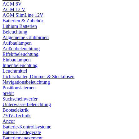
AGM 6V
AGM 12 V
AGM SlimLine 12V
Batterien & Zubehör
Lithium Batterien
Beleuchtung
Allgemeine Glühbirnen
Aufbaulampen
Außenbeleuchtung
Effektbeleuchtung
Einbaulampen
Innenbeleuchtung
Leuchtmittel
Lichtschalter, Dimmer & Steckdosen
Navigationsbeleuchtung
Positionslaternen
prebit
Suchscheinwerfer
Unterwasserbeleuchtung
Bootselektrik
230V-Technik
Ancor
Batterie-Kontrollsysteme
Batterie-Ladegeräte
Batteriemanagement