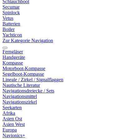
Schlauchboot
Secumar
Spinlock
Vetus
Batterien
Boiler
Yachticon
Zur Kategorie Navigation
Ferngläser
Handgeräte
Kompasse
Motorboot-Kompasse
Segelboot-Kompasse
Lineale / Zirkel / Signalflaggen
Nautische Literatur
Navigationsdreiecke / Sets
Navigationsmittel
Navigationszirkel
Seekarten
Afrika
Asien Ost
Asien West
Europa
Navionics+