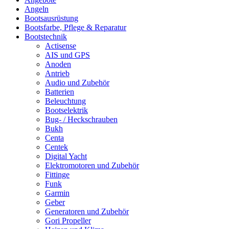
Angeln
Bootsausrüstung
Bootsfarbe, Pflege & Reparatur
Bootstechnik
Actisense
AIS und GPS
Anoden
Antrieb
Audio und Zubehör
Batterien
Beleuchtung
Bootselektrik
Bug- / Heckschrauben
Bukh
Centa
Centek
Digital Yacht
Elektromotoren und Zubehör
Fittinge
Funk
Garmin
Geber
Generatoren und Zubehör
Gori Propeller