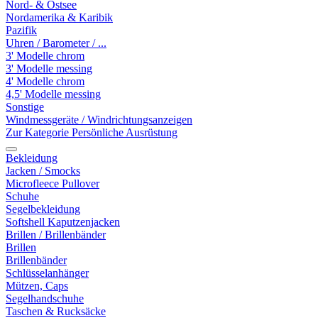
Nord- & Ostsee
Nordamerika & Karibik
Pazifik
Uhren / Barometer / ...
3' Modelle chrom
3' Modelle messing
4' Modelle chrom
4,5' Modelle messing
Sonstige
Windmessgeräte / Windrichtungsanzeigen
Zur Kategorie Persönliche Ausrüstung
Bekleidung
Jacken / Smocks
Microfleece Pullover
Schuhe
Segelbekleidung
Softshell Kaputzenjacken
Brillen / Brillenbänder
Brillen
Brillenbänder
Schlüsselanhänger
Mützen, Caps
Segelhandschuhe
Taschen & Rucksäcke