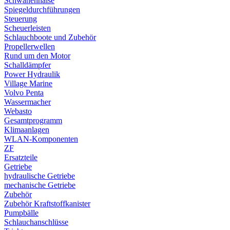
Schwanenhälse
Spiegeldurchführungen
Steuerung
Scheuerleisten
Schlauchboote und Zubehör
Propellerwellen
Rund um den Motor
Schalldämpfer
Power Hydraulik
Village Marine
Volvo Penta
Wassermacher
Webasto
Gesamtprogramm
Klimaanlagen
WLAN-Komponenten
ZF
Ersatzteile
Getriebe
hydraulische Getriebe
mechanische Getriebe
Zubehör
Zubehör Kraftstoffkanister
Pumpbälle
Schlauchanschlüsse