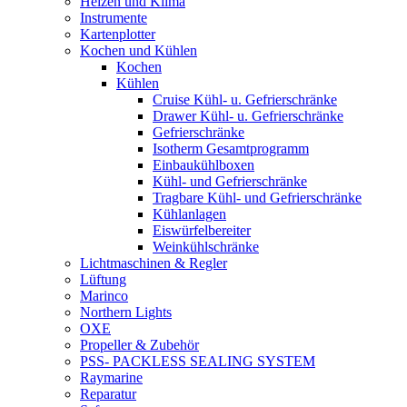
Heizen und Klima
Instrumente
Kartenplotter
Kochen und Kühlen
Kochen
Kühlen
Cruise Kühl- u. Gefrierschränke
Drawer Kühl- u. Gefrierschränke
Gefrierschränke
Isotherm Gesamtprogramm
Einbaukühlboxen
Kühl- und Gefrierschränke
Tragbare Kühl- und Gefrierschränke
Kühlanlagen
Eiswürfelbereiter
Weinkühlschränke
Lichtmaschinen & Regler
Lüftung
Marinco
Northern Lights
OXE
Propeller & Zubehör
PSS- PACKLESS SEALING SYSTEM
Raymarine
Reparatur