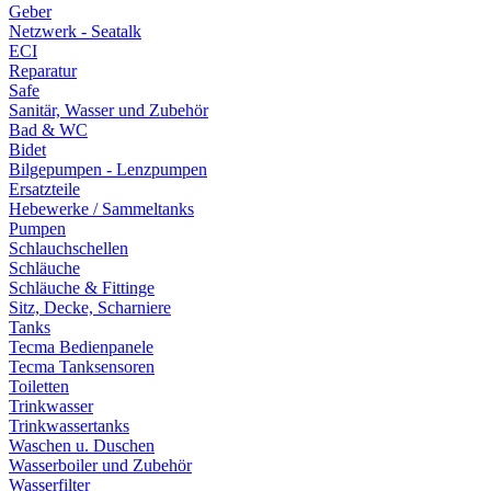
Geber
Netzwerk - Seatalk
ECI
Reparatur
Safe
Sanitär, Wasser und Zubehör
Bad & WC
Bidet
Bilgepumpen - Lenzpumpen
Ersatzteile
Hebewerke / Sammeltanks
Pumpen
Schlauchschellen
Schläuche
Schläuche & Fittinge
Sitz, Decke, Scharniere
Tanks
Tecma Bedienpanele
Tecma Tanksensoren
Toiletten
Trinkwasser
Trinkwassertanks
Waschen u. Duschen
Wasserboiler und Zubehör
Wasserfilter