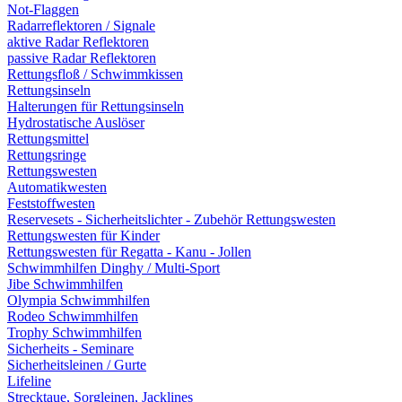
Not-Flaggen
Radarreflektoren / Signale
aktive Radar Reflektoren
passive Radar Reflektoren
Rettungsfloß / Schwimmkissen
Rettungsinseln
Halterungen für Rettungsinseln
Hydrostatische Auslöser
Rettungsmittel
Rettungsringe
Rettungswesten
Automatikwesten
Feststoffwesten
Reservesets - Sicherheitslichter - Zubehör Rettungswesten
Rettungswesten für Kinder
Rettungswesten für Regatta - Kanu - Jollen
Schwimmhilfen Dinghy / Multi-Sport
Jibe Schwimmhilfen
Olympia Schwimmhilfen
Rodeo Schwimmhilfen
Trophy Schwimmhilfen
Sicherheits - Seminare
Sicherheitsleinen / Gurte
Lifeline
Strecktaue, Sorgleinen, Jacklines