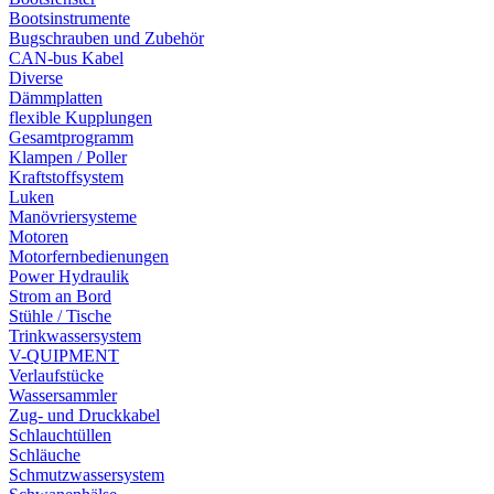
Bootsinstrumente
Bugschrauben und Zubehör
CAN-bus Kabel
Diverse
Dämmplatten
flexible Kupplungen
Gesamtprogramm
Klampen / Poller
Kraftstoffsystem
Luken
Manövriersysteme
Motoren
Motorfernbedienungen
Power Hydraulik
Strom an Bord
Stühle / Tische
Trinkwassersystem
V-QUIPMENT
Verlaufstücke
Wassersammler
Zug- und Druckkabel
Schlauchtüllen
Schläuche
Schmutzwassersystem