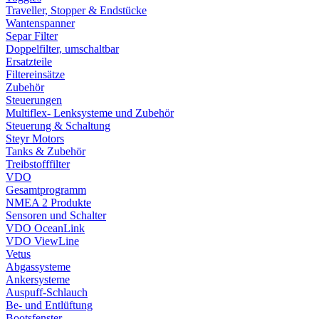
Traveller, Stopper & Endstücke
Wantenspanner
Separ Filter
Doppelfilter, umschaltbar
Ersatzteile
Filtereinsätze
Zubehör
Steuerungen
Multiflex- Lenksysteme und Zubehör
Steuerung & Schaltung
Steyr Motors
Tanks & Zubehör
Treibstofffilter
VDO
Gesamtprogramm
NMEA 2 Produkte
Sensoren und Schalter
VDO OceanLink
VDO ViewLine
Vetus
Abgassysteme
Ankersysteme
Auspuff-Schlauch
Be- und Entlüftung
Bootsfenster