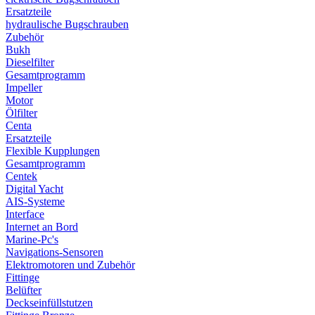
Ersatzteile
hydraulische Bugschrauben
Zubehör
Bukh
Dieselfilter
Gesamtprogramm
Impeller
Motor
Ölfilter
Centa
Ersatzteile
Flexible Kupplungen
Gesamtprogramm
Centek
Digital Yacht
AIS-Systeme
Interface
Internet an Bord
Marine-Pc's
Navigations-Sensoren
Elektromotoren und Zubehör
Fittinge
Belüfter
Deckseinfüllstutzen