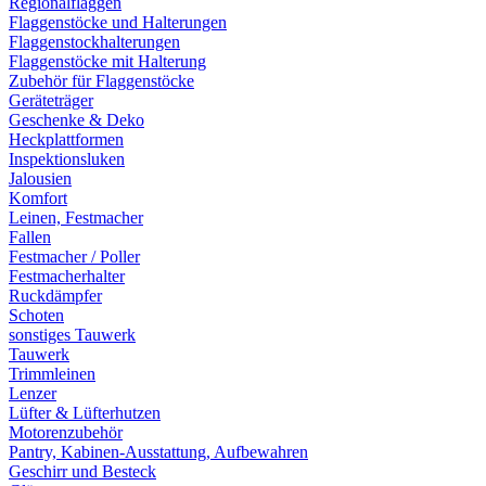
Regionalflaggen
Flaggenstöcke und Halterungen
Flaggenstockhalterungen
Flaggenstöcke mit Halterung
Zubehör für Flaggenstöcke
Geräteträger
Geschenke & Deko
Heckplattformen
Inspektionsluken
Jalousien
Komfort
Leinen, Festmacher
Fallen
Festmacher / Poller
Festmacherhalter
Ruckdämpfer
Schoten
sonstiges Tauwerk
Tauwerk
Trimmleinen
Lenzer
Lüfter & Lüfterhutzen
Motorenzubehör
Pantry, Kabinen-Ausstattung, Aufbewahren
Geschirr und Besteck