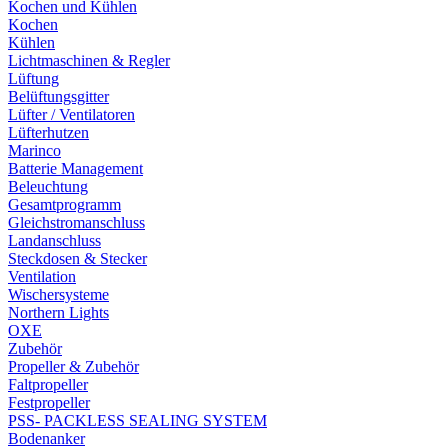
Kochen und Kühlen
Kochen
Kühlen
Lichtmaschinen & Regler
Lüftung
Belüftungsgitter
Lüfter / Ventilatoren
Lüfterhutzen
Marinco
Batterie Management
Beleuchtung
Gesamtprogramm
Gleichstromanschluss
Landanschluss
Steckdosen & Stecker
Ventilation
Wischersysteme
Northern Lights
OXE
Zubehör
Propeller & Zubehör
Faltpropeller
Festpropeller
PSS- PACKLESS SEALING SYSTEM
Bodenanker