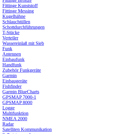
Fittinge Bronze
Fittinge Kunststoff
Fittinge Messing
Kugelhähne
Schlauchtüllen
Schottdurchführungen
T-Stücke
Verteiler
Wassereinlaß mit Sieb
Funk
Antennen
Einbaufunk
Handfunk
Zubehör Funkgeräte
Garmin
Einbaugeräte
Fishfinder
Garmin BlueCharts
GPSMAP 7000-1
GPSMAP 8000
Logge
Multifunktion
NMEA 2000
Radar
Satelliten Kommunikation