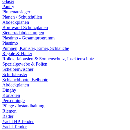
Gläser
Pantry
Pinnenausleger
Planen / Schutzhüllen
Abdeckplanen
Bordwand-Schutzplanen
Steuerradabdeckungen
Plastimo - Gesamtprogramm
Plastimo
Pumpen, Kanister, Eimer, Schläuche
Regale & Halter
Rollos, Jalousien & Sonnenschutz, Insektenschutz
Spezialgewebe & Folien
Scheibenwischer
Schiffsfenster
Schlauchboote, Beiboote
Abdeckplanen
Dinghy
Konsolen
Persenninge
Pflege / Instandhaltung
Riemen
Räder
Yacht HP Tender
Yacht Tender