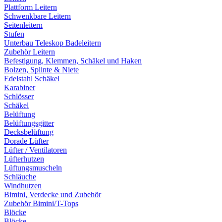
Plattform Leitern
Schwenkbare Leitern
Seitenleitern
Stufen
Unterbau Teleskop Badeleitern
Zubehör Leitern
Befestigung, Klemmen, Schäkel und Haken
Bolzen, Splinte & Niete
Edelstahl Schäkel
Karabiner
Schlösser
Schäkel
Belüftung
Belüftungsgitter
Decksbelüftung
Dorade Lüfter
Lüfter / Ventilatoren
Lüfterhutzen
Lüftungsmuscheln
Schläuche
Windhutzen
Bimini, Verdecke und Zubehör
Zubehör Bimini/T-Tops
Blöcke
Blöcke