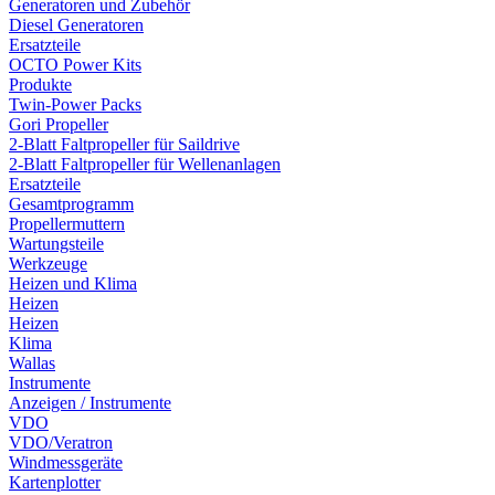
Generatoren und Zubehör
Diesel Generatoren
Ersatzteile
OCTO Power Kits
Produkte
Twin-Power Packs
Gori Propeller
2-Blatt Faltpropeller für Saildrive
2-Blatt Faltpropeller für Wellenanlagen
Ersatzteile
Gesamtprogramm
Propellermuttern
Wartungsteile
Werkzeuge
Heizen und Klima
Heizen
Heizen
Klima
Wallas
Instrumente
Anzeigen / Instrumente
VDO
VDO/Veratron
Windmessgeräte
Kartenplotter