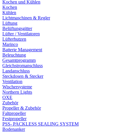
Kochen und Kühlen
Kochen
Kühlen
Lichtmaschinen & Regler
Lüftung
Belüftungsgitter
Lüfter / Ventilatoren
Lüfterhutzen
Marinco
Batterie Management
Beleuchtung
Gesamtprogramm
Gleichstromanschluss
Landanschluss
Steckdosen & Stecker
Ventilation
Wischersysteme
Northern Lights
OXE
Zubehör
Propeller & Zubehör
Faltpropeller
Festpropeller
PSS- PACKLESS SEALING SYSTEM
Bodenanker