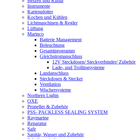
Heizen und Klima
Instrumente
Kartenplotter
Kochen und Kühlen
Lichtmaschinen & Regler
Lüftung
Marinco
Batterie Management
Beleuchtung
Gesamtprogramm
Gleichstromanschluss
12V Steckdosen/ Steckverbinder/ Zubehör
Lade- und Trollingsysteme
Landanschluss
Steckdosen & Stecker
Ventilation
Wischersysteme
Northern Lights
OXE
Propeller & Zubehör
PSS- PACKLESS SEALING SYSTEM
Raymarine
Reparatur
Safe
Sanitär, Wasser und Zubehör