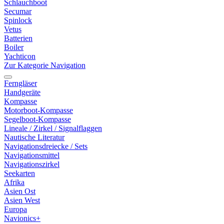
Schlauchboot
Secumar
Spinlock
Vetus
Batterien
Boiler
Yachticon
Zur Kategorie Navigation
Ferngläser
Handgeräte
Kompasse
Motorboot-Kompasse
Segelboot-Kompasse
Lineale / Zirkel / Signalflaggen
Nautische Literatur
Navigationsdreiecke / Sets
Navigationsmittel
Navigationszirkel
Seekarten
Afrika
Asien Ost
Asien West
Europa
Navionics+