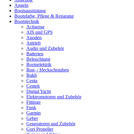
Angeln
Bootsausrüstung
Bootsfarbe, Pflege & Reparatur
Bootstechnik
Actisense
AIS und GPS
Anoden
Antrieb
Audio und Zubehör
Batterien
Beleuchtung
Bootselektrik
Bug- / Heckschrauben
Bukh
Centa
Centek
Digital Yacht
Elektromotoren und Zubehör
Fittinge
Funk
Garmin
Geber
Generatoren und Zubehör
Gori Propeller