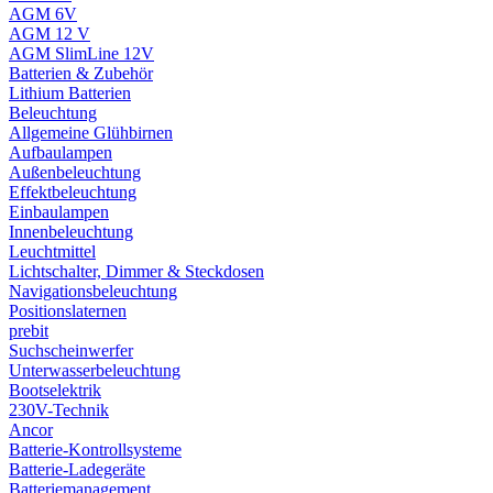
AGM 6V
AGM 12 V
AGM SlimLine 12V
Batterien & Zubehör
Lithium Batterien
Beleuchtung
Allgemeine Glühbirnen
Aufbaulampen
Außenbeleuchtung
Effektbeleuchtung
Einbaulampen
Innenbeleuchtung
Leuchtmittel
Lichtschalter, Dimmer & Steckdosen
Navigationsbeleuchtung
Positionslaternen
prebit
Suchscheinwerfer
Unterwasserbeleuchtung
Bootselektrik
230V-Technik
Ancor
Batterie-Kontrollsysteme
Batterie-Ladegeräte
Batteriemanagement