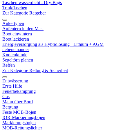
Taschen wasserdicht - Dry-Bags
Trinkflaschen
Zur Kategorie Ratgeber
Ankertypen
Aufentern in den Mast
Boot einwintern
Boot lackieren
Energieversorgung als Hybridlösung - Lithium + AGM
nebeneinander
Knotenkunde
Segeltörn planen
Reffen
Zur Kategorie Rettung & Sicherheit
Entwässerung
Erste Hilfe
Feuerbekämpfung
Gas
Mann über Bord
Bergung
Feste MOB-Bojen
IOR-Markierungsbojen
Markierungsbojen
MOB-Rettungslichter