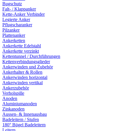
Bugschutz
Falt- / Klappanker
Kette-Anker Verbinder
Legierte Anker
Pflugscharanker
Pilzanker
Plattenanker
Ankerketten
Ankerkette Edelstahl
Ankerkette verzinkt
Kettentunnel / Durchführungen
Kettenverbindungsglieder
Ankerwinden und Zubehör
Ankerhalter & Rollen
Ankerwinden horizontal
Ankerwinden vertikal
Ankerzubehör
Verholspille
Anoden
Aluminiumanoden
Zinkanoden
Aussen- & Innenausbau
Badeleitern / Stufen
180° Bügel Badeleitern
Leitern