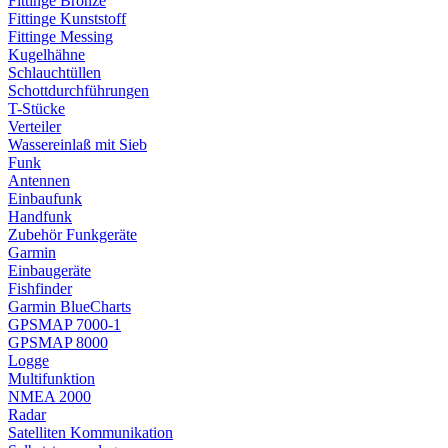
Fittinge Bronze
Fittinge Kunststoff
Fittinge Messing
Kugelhähne
Schlauchtüllen
Schottdurchführungen
T-Stücke
Verteiler
Wassereinlaß mit Sieb
Funk
Antennen
Einbaufunk
Handfunk
Zubehör Funkgeräte
Garmin
Einbaugeräte
Fishfinder
Garmin BlueCharts
GPSMAP 7000-1
GPSMAP 8000
Logge
Multifunktion
NMEA 2000
Radar
Satelliten Kommunikation