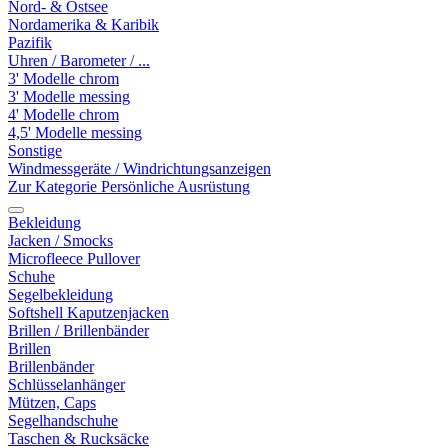
Nord- & Ostsee
Nordamerika & Karibik
Pazifik
Uhren / Barometer / ...
3' Modelle chrom
3' Modelle messing
4' Modelle chrom
4,5' Modelle messing
Sonstige
Windmessgeräte / Windrichtungsanzeigen
Zur Kategorie Persönliche Ausrüstung
Bekleidung
Jacken / Smocks
Microfleece Pullover
Schuhe
Segelbekleidung
Softshell Kaputzenjacken
Brillen / Brillenbänder
Brillen
Brillenbänder
Schlüsselanhänger
Mützen, Caps
Segelhandschuhe
Taschen & Rucksäcke