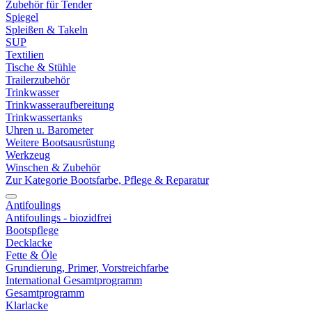
Zubehör für Tender
Spiegel
Spleißen & Takeln
SUP
Textilien
Tische & Stühle
Trailerzubehör
Trinkwasser
Trinkwasseraufbereitung
Trinkwassertanks
Uhren u. Barometer
Weitere Bootsausrüstung
Werkzeug
Winschen & Zubehör
Zur Kategorie Bootsfarbe, Pflege & Reparatur
Antifoulings
Antifoulings - biozidfrei
Bootspflege
Decklacke
Fette & Öle
Grundierung, Primer, Vorstreichfarbe
International Gesamtprogramm
Gesamtprogramm
Klarlacke