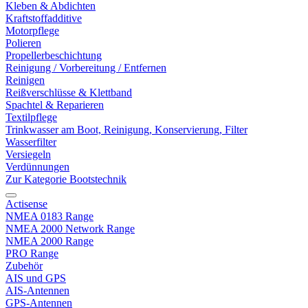
Kleben & Abdichten
Kraftstoffadditive
Motorpflege
Polieren
Propellerbeschichtung
Reinigung / Vorbereitung / Entfernen
Reinigen
Reißverschlüsse & Klettband
Spachtel & Reparieren
Textilpflege
Trinkwasser am Boot, Reinigung, Konservierung, Filter
Wasserfilter
Versiegeln
Verdünnungen
Zur Kategorie Bootstechnik
Actisense
NMEA 0183 Range
NMEA 2000 Network Range
NMEA 2000 Range
PRO Range
Zubehör
AIS und GPS
AIS-Antennen
GPS-Antennen