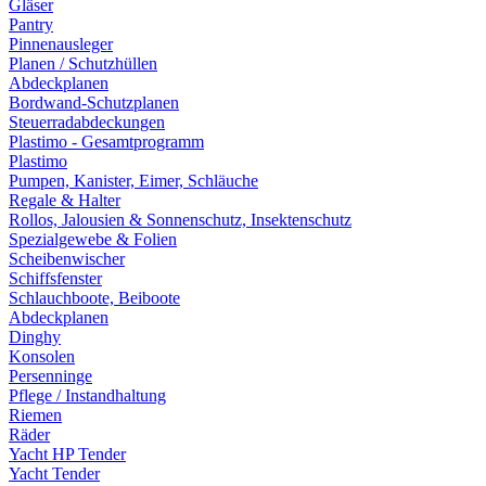
Gläser
Pantry
Pinnenausleger
Planen / Schutzhüllen
Abdeckplanen
Bordwand-Schutzplanen
Steuerradabdeckungen
Plastimo - Gesamtprogramm
Plastimo
Pumpen, Kanister, Eimer, Schläuche
Regale & Halter
Rollos, Jalousien & Sonnenschutz, Insektenschutz
Spezialgewebe & Folien
Scheibenwischer
Schiffsfenster
Schlauchboote, Beiboote
Abdeckplanen
Dinghy
Konsolen
Persenninge
Pflege / Instandhaltung
Riemen
Räder
Yacht HP Tender
Yacht Tender