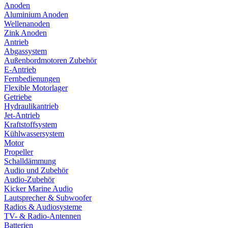
Anoden
Aluminium Anoden
Wellenanoden
Zink Anoden
Antrieb
Abgassystem
Außenbordmotoren Zubehör
E-Antrieb
Fernbedienungen
Flexible Motorlager
Getriebe
Hydraulikantrieb
Jet-Antrieb
Kraftstoffsystem
Kühlwassersystem
Motor
Propeller
Schalldämmung
Audio und Zubehör
Audio-Zubehör
Kicker Marine Audio
Lautsprecher & Subwoofer
Radios & Audiosysteme
TV- & Radio-Antennen
Batterien