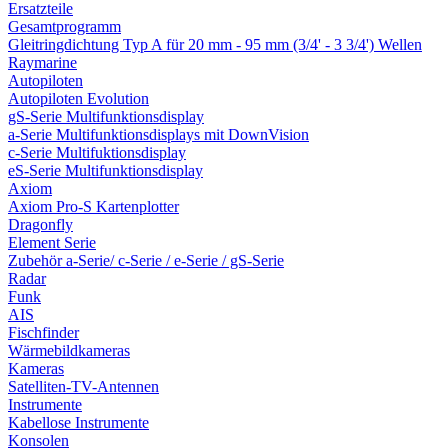
Ersatzteile
Gesamtprogramm
Gleitringdichtung Typ A für 20 mm - 95 mm (3/4' - 3 3/4') Wellen
Raymarine
Autopiloten
Autopiloten Evolution
gS-Serie Multifunktionsdisplay
a-Serie Multifunktionsdisplays mit DownVision
c-Serie Multifuktionsdisplay
eS-Serie Multifunktionsdisplay
Axiom
Axiom Pro-S Kartenplotter
Dragonfly
Element Serie
Zubehör a-Serie/ c-Serie / e-Serie / gS-Serie
Radar
Funk
AIS
Fischfinder
Wärmebildkameras
Kameras
Satelliten-TV-Antennen
Instrumente
Kabellose Instrumente
Konsolen