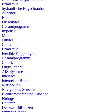
Ersatzteile
hydraulische Bugschrauben
Zubehör
Bukh
Dieselfilter
Gesamtprogramm
Impeller
Motor
Ölfilter
Centa
Ersatzteile
Flexible Kupplungen
Gesamtprogramm
Centek
Digital Yacht
AIS-Systeme
Interface
Internet an Bord
Marine-Pc's
Navigations-Sensoren
Elektromotoren und Zubehör
Fittinge
Belüfter
Deckseinfüllstutzen