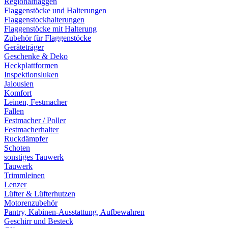
Regionalflaggen
Flaggenstöcke und Halterungen
Flaggenstockhalterungen
Flaggenstöcke mit Halterung
Zubehör für Flaggenstöcke
Geräteträger
Geschenke & Deko
Heckplattformen
Inspektionsluken
Jalousien
Komfort
Leinen, Festmacher
Fallen
Festmacher / Poller
Festmacherhalter
Ruckdämpfer
Schoten
sonstiges Tauwerk
Tauwerk
Trimmleinen
Lenzer
Lüfter & Lüfterhutzen
Motorenzubehör
Pantry, Kabinen-Ausstattung, Aufbewahren
Geschirr und Besteck