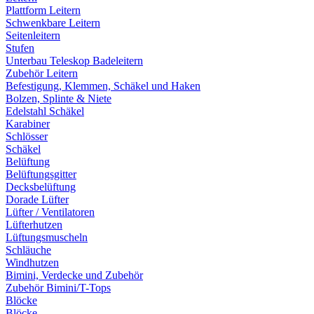
Plattform Leitern
Schwenkbare Leitern
Seitenleitern
Stufen
Unterbau Teleskop Badeleitern
Zubehör Leitern
Befestigung, Klemmen, Schäkel und Haken
Bolzen, Splinte & Niete
Edelstahl Schäkel
Karabiner
Schlösser
Schäkel
Belüftung
Belüftungsgitter
Decksbelüftung
Dorade Lüfter
Lüfter / Ventilatoren
Lüfterhutzen
Lüftungsmuscheln
Schläuche
Windhutzen
Bimini, Verdecke und Zubehör
Zubehör Bimini/T-Tops
Blöcke
Blöcke