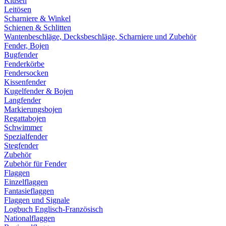
Klüsen
Leitösen
Scharniere & Winkel
Schienen & Schlitten
Wantenbeschläge, Decksbeschläge, Scharniere und Zubehör
Fender, Bojen
Bugfender
Fenderkörbe
Fendersocken
Kissenfender
Kugelfender & Bojen
Langfender
Markierungsbojen
Regattabojen
Schwimmer
Spezialfender
Stegfender
Zubehör
Zubehör für Fender
Flaggen
Einzelflaggen
Fantasieflaggen
Flaggen und Signale
Logbuch Englisch-Französisch
Nationalflaggen