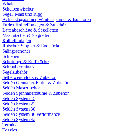
Whale
Scheibenwischer
Segel, Mast und Rigg
Achterstagspanner, Wantenspanner & Isolatoren
Furlex Rollreffanlagen & Zubehör
Lattenbeschläge & Segellatten
Mastrutscher & Stagreiter
Rollreffanlagen
Rutscher, Stopper & Endstücke
Salingsschoner
Schienen
Schotringe & Reffblöcke
Schraubterminals
Segelzubehör
Selbstwendefock & Zubehör
Seldén Gennaker-Furler & Zubehör
Seldén Mastzubehör
Seldén Spinnakerbäume & Zubehör
Seldén System 15
Seldén System 22
Seldén System 30
Seldén System 30 Performance
Seldén System 42
Terminals
Toggles