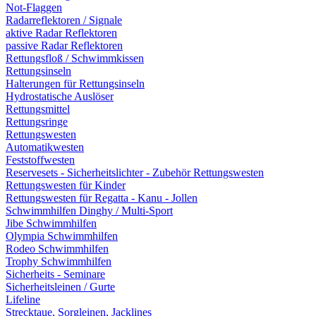
Not-Flaggen
Radarreflektoren / Signale
aktive Radar Reflektoren
passive Radar Reflektoren
Rettungsfloß / Schwimmkissen
Rettungsinseln
Halterungen für Rettungsinseln
Hydrostatische Auslöser
Rettungsmittel
Rettungsringe
Rettungswesten
Automatikwesten
Feststoffwesten
Reservesets - Sicherheitslichter - Zubehör Rettungswesten
Rettungswesten für Kinder
Rettungswesten für Regatta - Kanu - Jollen
Schwimmhilfen Dinghy / Multi-Sport
Jibe Schwimmhilfen
Olympia Schwimmhilfen
Rodeo Schwimmhilfen
Trophy Schwimmhilfen
Sicherheits - Seminare
Sicherheitsleinen / Gurte
Lifeline
Strecktaue, Sorgleinen, Jacklines