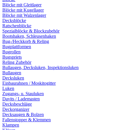
Blöcke mit Gleitlager
Blöcke mit Kugellager
Blöcke mit Walzenlager
Decksblöcke
Ratschenblöcke
Spezialblöcke & Blockzubehör
Bootshaken, Schleusenhaken
Bug-/Heckkorb & Reling
Bugplattformen
Bugrollen
Bugspriets
Reling Zubehör
Bullaugen, Decksluken, Inspektionsluken
Bullaugen
Decksluken
Einbaurahnen / Moskitogitter
Luken
Zugangs- u. Stauluken
Davits / Lademasten
Decksbeschläge
Deckorganizer
Decksaugen & Bolzen
Fallenstopper & Klemmen
Klampen