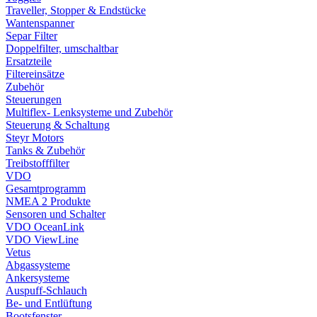
Traveller, Stopper & Endstücke
Wantenspanner
Separ Filter
Doppelfilter, umschaltbar
Ersatzteile
Filtereinsätze
Zubehör
Steuerungen
Multiflex- Lenksysteme und Zubehör
Steuerung & Schaltung
Steyr Motors
Tanks & Zubehör
Treibstofffilter
VDO
Gesamtprogramm
NMEA 2 Produkte
Sensoren und Schalter
VDO OceanLink
VDO ViewLine
Vetus
Abgassysteme
Ankersysteme
Auspuff-Schlauch
Be- und Entlüftung
Bootsfenster