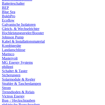
Batterieschalter
BEP
Blue Sea
BukhPro
Ecoflow
Galvanische Isolatoren
Gleich- & Wechselrichter
Hochleistungsregler/Booster
Johnson Pump
Kabel & Installationsmaterial
Kombigeräte
Landanschlüsse
Marinco
Mastervolt
MG Energy Systems
philippi
Schalter & Taster
Sicherungen
Solarmodule & Regler
Strahler & Taschenlampen
Strom
Trenndioden & Relais
Victron Energy
Bug- / Heckschrauben
elektrische Bugschrauben