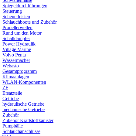
Schwanenhälse
Spiegeldurchführungen
Steuerung
Scheuerleisten
Schlauchboote und Zubehör
Propellerwellen
Rund um den Motor
Schalldämpfer
Power Hydraulik
Village Marine
Volvo Penta
Wassermacher
Webasto
Gesamtprogramm
Klimaanlagen
WLAN-Komponenten
ZF
Ersatzteile
Getriebe
hydraulische Getriebe
mechanische Getriebe
Zubehör
Zubehör Kraftstoffkanister
Pumpbälle
Schlauchanschlüsse