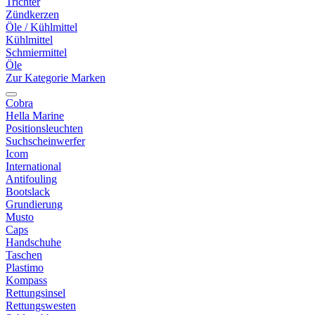
Trichter
Zündkerzen
Öle / Kühlmittel
Kühlmittel
Schmiermittel
Öle
Zur Kategorie Marken
Cobra
Hella Marine
Positionsleuchten
Suchscheinwerfer
Icom
International
Antifouling
Bootslack
Grundierung
Musto
Caps
Handschuhe
Taschen
Plastimo
Kompass
Rettungsinsel
Rettungswesten