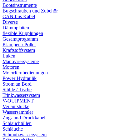
Bootsinstrumente
Bugschrauben und Zubehör
CAN-bus Kabel
Diverse
Dämmplatten
flexible Kupplungen
Gesamtprogramm
Klampen / Poller
Kraftstoffsystem
Luken
Manövriersysteme
Motoren
Motorfernbedienungen
Power Hydraulik
Strom an Bord
Stühle / Tische
Trinkwassersystem
V-QUIPMENT
Verlaufstücke
Wassersammler
Zug- und Druckkabel
Schlauchtüllen
Schläuche
Schmutzwassersystem