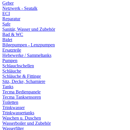
Geber
Netzwerk - Seatalk
ECI
Reparatur
Safe
Sanitär, Wasser und Zubehör
Bad & WC
Bidet
Bilgepumpen - Lenzpumpen
Ersatzteile
Hebewerke / Sammeltanks
Pumpen
Schlauchschellen
Schläuche
Schläuche & Fittinge
Sitz, Decke, Scharniere
Tanks
Tecma Bedienpanele
Tecma Tanksensoren
Toiletten
Trinkwasser
Trinkwassertanks
Waschen u. Duschen
Wasserboiler und Zubehör
Wasserfilter