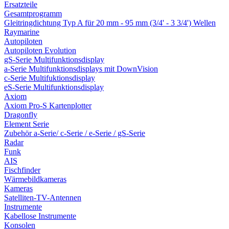
Ersatzteile
Gesamtprogramm
Gleitringdichtung Typ A für 20 mm - 95 mm (3/4' - 3 3/4') Wellen
Raymarine
Autopiloten
Autopiloten Evolution
gS-Serie Multifunktionsdisplay
a-Serie Multifunktionsdisplays mit DownVision
c-Serie Multifuktionsdisplay
eS-Serie Multifunktionsdisplay
Axiom
Axiom Pro-S Kartenplotter
Dragonfly
Element Serie
Zubehör a-Serie/ c-Serie / e-Serie / gS-Serie
Radar
Funk
AIS
Fischfinder
Wärmebildkameras
Kameras
Satelliten-TV-Antennen
Instrumente
Kabellose Instrumente
Konsolen