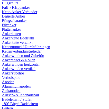
Bugschutz
Falt- / Klappanker
Kette-Anker Verbinder
Legierte Anker
Pflugscharanker
Pilzanker
Plattenanker
Ankerketten
Ankerkette Edelstahl
Ankerkette verzinkt
Kettentunnel / Durchführungen
Kettenverbindungsglieder
Ankerwinden und Zubehör
Ankerhalter & Rollen
Ankerwinden horizontal
Ankerwinden vertikal
Ankerzubehör
Verholspille
Anoden
Aluminiumanoden
Zinkanoden
Aussen- & Innenausbau
Badeleitern / Stufen
180° Bügel Badeleitern
Leitern