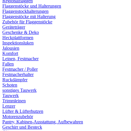
Regionalflaggen
Flaggenstöcke und Halterungen
Flaggenstockhalterungen
Flaggenstöcke mit Halterung
Zubehör für Flaggenstöcke
Geräteträger
Geschenke & Deko
Heckplattformen
Inspektionsluken
Jalousien
Komfort
Leinen, Festmacher
Fallen
Festmacher / Poller
Festmacherhalter
Ruckdämpfer
Schoten
sonstiges Tauwerk
Tauwerk
Trimmleinen
Lenzer
Lüfter & Lüfterhutzen
Motorenzubehör
Pantry, Kabinen-Ausstattung, Aufbewahren
Geschirr und Besteck