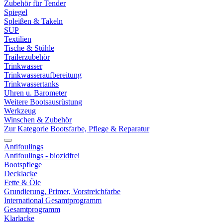
Zubehör für Tender
Spiegel
Spleißen & Takeln
SUP
Textilien
Tische & Stühle
Trailerzubehör
Trinkwasser
Trinkwasseraufbereitung
Trinkwassertanks
Uhren u. Barometer
Weitere Bootsausrüstung
Werkzeug
Winschen & Zubehör
Zur Kategorie Bootsfarbe, Pflege & Reparatur
Antifoulings
Antifoulings - biozidfrei
Bootspflege
Decklacke
Fette & Öle
Grundierung, Primer, Vorstreichfarbe
International Gesamtprogramm
Gesamtprogramm
Klarlacke