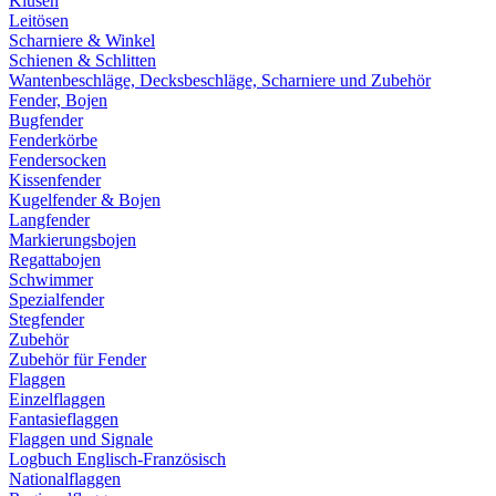
Klüsen
Leitösen
Scharniere & Winkel
Schienen & Schlitten
Wantenbeschläge, Decksbeschläge, Scharniere und Zubehör
Fender, Bojen
Bugfender
Fenderkörbe
Fendersocken
Kissenfender
Kugelfender & Bojen
Langfender
Markierungsbojen
Regattabojen
Schwimmer
Spezialfender
Stegfender
Zubehör
Zubehör für Fender
Flaggen
Einzelflaggen
Fantasieflaggen
Flaggen und Signale
Logbuch Englisch-Französisch
Nationalflaggen