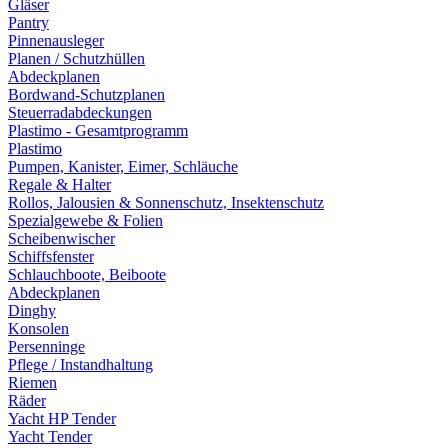
Gläser
Pantry
Pinnenausleger
Planen / Schutzhüllen
Abdeckplanen
Bordwand-Schutzplanen
Steuerradabdeckungen
Plastimo - Gesamtprogramm
Plastimo
Pumpen, Kanister, Eimer, Schläuche
Regale & Halter
Rollos, Jalousien & Sonnenschutz, Insektenschutz
Spezialgewebe & Folien
Scheibenwischer
Schiffsfenster
Schlauchboote, Beiboote
Abdeckplanen
Dinghy
Konsolen
Persenninge
Pflege / Instandhaltung
Riemen
Räder
Yacht HP Tender
Yacht Tender