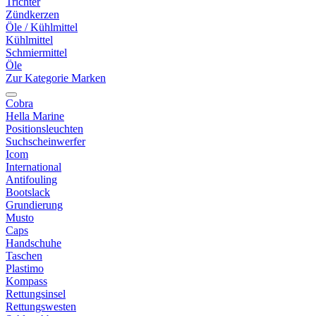
Trichter
Zündkerzen
Öle / Kühlmittel
Kühlmittel
Schmiermittel
Öle
Zur Kategorie Marken
Cobra
Hella Marine
Positionsleuchten
Suchscheinwerfer
Icom
International
Antifouling
Bootslack
Grundierung
Musto
Caps
Handschuhe
Taschen
Plastimo
Kompass
Rettungsinsel
Rettungswesten