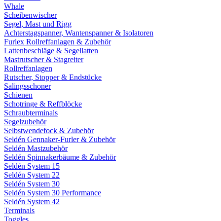
Whale
Scheibenwischer
Segel, Mast und Rigg
Achterstagspanner, Wantenspanner & Isolatoren
Furlex Rollreffanlagen & Zubehör
Lattenbeschläge & Segellatten
Mastrutscher & Stagreiter
Rollreffanlagen
Rutscher, Stopper & Endstücke
Salingsschoner
Schienen
Schotringe & Reffblöcke
Schraubterminals
Segelzubehör
Selbstwendefock & Zubehör
Seldén Gennaker-Furler & Zubehör
Seldén Mastzubehör
Seldén Spinnakerbäume & Zubehör
Seldén System 15
Seldén System 22
Seldén System 30
Seldén System 30 Performance
Seldén System 42
Terminals
Toggles