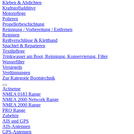
Kleben & Abdichten
Kraftstoffadditive
Motorpflege
Polieren
Propellerbeschichtung
Reinigung / Vorbereitung / Entfernen
Reinigen
Reißverschlüsse & Klettband
Spachtel & Reparieren
Textilpflege
Trinkwasser am Boot, Reinigung, Konservierung, Filter
Wasserfilter
Versiegeln
Verdünnungen
Zur Kategorie Bootstechnik
Actisense
NMEA 0183 Range
NMEA 2000 Network Range
NMEA 2000 Range
PRO Range
Zubehör
AIS und GPS
AIS-Antennen
GPS-Antennen