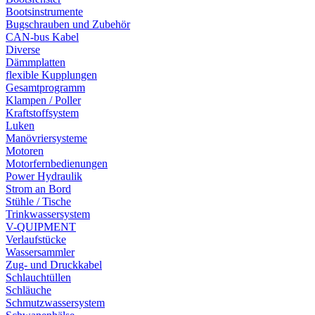
Bootsinstrumente
Bugschrauben und Zubehör
CAN-bus Kabel
Diverse
Dämmplatten
flexible Kupplungen
Gesamtprogramm
Klampen / Poller
Kraftstoffsystem
Luken
Manövriersysteme
Motoren
Motorfernbedienungen
Power Hydraulik
Strom an Bord
Stühle / Tische
Trinkwassersystem
V-QUIPMENT
Verlaufstücke
Wassersammler
Zug- und Druckkabel
Schlauchtüllen
Schläuche
Schmutzwassersystem