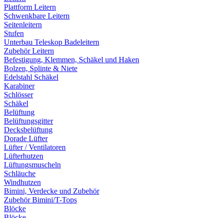
Plattform Leitern
Schwenkbare Leitern
Seitenleitern
Stufen
Unterbau Teleskop Badeleitern
Zubehör Leitern
Befestigung, Klemmen, Schäkel und Haken
Bolzen, Splinte & Niete
Edelstahl Schäkel
Karabiner
Schlösser
Schäkel
Belüftung
Belüftungsgitter
Decksbelüftung
Dorade Lüfter
Lüfter / Ventilatoren
Lüfterhutzen
Lüftungsmuscheln
Schläuche
Windhutzen
Bimini, Verdecke und Zubehör
Zubehör Bimini/T-Tops
Blöcke
Blöcke