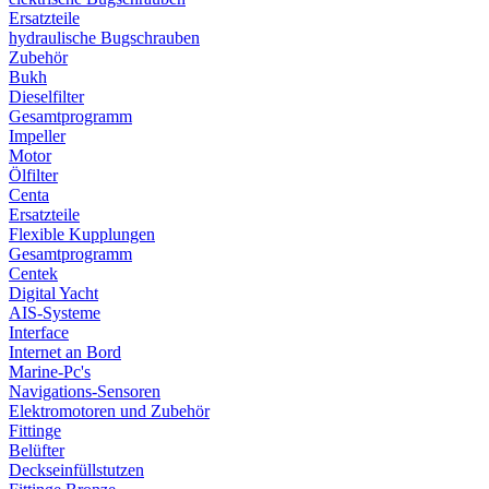
Ersatzteile
hydraulische Bugschrauben
Zubehör
Bukh
Dieselfilter
Gesamtprogramm
Impeller
Motor
Ölfilter
Centa
Ersatzteile
Flexible Kupplungen
Gesamtprogramm
Centek
Digital Yacht
AIS-Systeme
Interface
Internet an Bord
Marine-Pc's
Navigations-Sensoren
Elektromotoren und Zubehör
Fittinge
Belüfter
Deckseinfüllstutzen