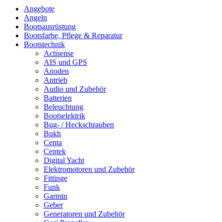
Angebote
Angeln
Bootsausrüstung
Bootsfarbe, Pflege & Reparatur
Bootstechnik
Actisense
AIS und GPS
Anoden
Antrieb
Audio und Zubehör
Batterien
Beleuchtung
Bootselektrik
Bug- / Heckschrauben
Bukh
Centa
Centek
Digital Yacht
Elektromotoren und Zubehör
Fittinge
Funk
Garmin
Geber
Generatoren und Zubehör