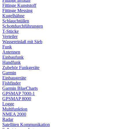
Fittinge Bronze
Fittinge Kunststoff
Fittinge Messing
Kugelhähne
Schlauchtüllen
Schottdurchführungen
T-Stücke
Verteiler
Wassereinlaß mit Sieb
Funk
Antennen
Einbaufunk
Handfunk
Zubehör Funkgeräte
Garmin
Einbaugeräte
Fishfinder
Garmin BlueCharts
GPSMAP 7000-1
GPSMAP 8000
Logge
Multifunktion
NMEA 2000
Radar
Satelliten Kommunikation