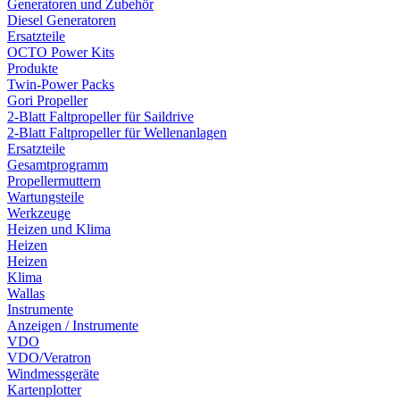
Generatoren und Zubehör
Diesel Generatoren
Ersatzteile
OCTO Power Kits
Produkte
Twin-Power Packs
Gori Propeller
2-Blatt Faltpropeller für Saildrive
2-Blatt Faltpropeller für Wellenanlagen
Ersatzteile
Gesamtprogramm
Propellermuttern
Wartungsteile
Werkzeuge
Heizen und Klima
Heizen
Heizen
Klima
Wallas
Instrumente
Anzeigen / Instrumente
VDO
VDO/Veratron
Windmessgeräte
Kartenplotter