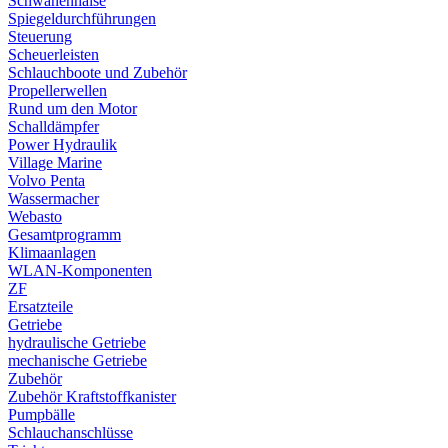
Schwanenhälse
Spiegeldurchführungen
Steuerung
Scheuerleisten
Schlauchboote und Zubehör
Propellerwellen
Rund um den Motor
Schalldämpfer
Power Hydraulik
Village Marine
Volvo Penta
Wassermacher
Webasto
Gesamtprogramm
Klimaanlagen
WLAN-Komponenten
ZF
Ersatzteile
Getriebe
hydraulische Getriebe
mechanische Getriebe
Zubehör
Zubehör Kraftstoffkanister
Pumpbälle
Schlauchanschlüsse