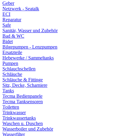
Geber
Netzwerk - Seatalk
ECI
Reparatur
Safe
Sanitär, Wasser und Zubehör
Bad & WC
Bidet
Bilgepumpen - Lenzpumpen
Ersatzteile
Hebewerke / Sammeltanks
Pumpen
Schlauchschellen
Schläuche
Schläuche & Fittinge
Sitz, Decke, Scharniere
Tanks
Tecma Bedienpanele
Tecma Tanksensoren
Toiletten
Trinkwasser
Trinkwassertanks
Waschen u. Duschen
Wasserboiler und Zubehör
Wasserfilter