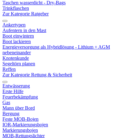
Taschen wasserdicht - Dry-Bags
Trinkflaschen
Zur Kategorie Ratgeber
Ankertypen
Aufentern in den Mast
Boot einwintern
Boot lackieren
Energieversorgung als Hybridlösung - Lithium + AGM
nebeneinander
Knotenkunde
Segeltörn planen
Reffen
Zur Kategorie Rettung & Sicherheit
Entwässerung
Erste Hilfe
Feuerbekämpfung
Gas
Mann über Bord
Bergung
Feste MOB-Bojen
IOR-Markierungsbojen
Markierungsbojen
MOB-Rettungslichter