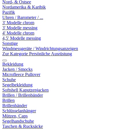
Nord- & Ostsee
Nordamerika & Karibik
Pazifik
Uhren / Barometer / ...
3' Modelle chrom
3' Modelle messing
4' Modelle chrom
4,5' Modelle messing
Sonstige
Windmessgeräte / Windrichtungsanzeigen
Zur Kategorie Persönliche Ausrüstung
Bekleidung
Jacken / Smocks
Microfleece Pullover
Schuhe
Segelbekleidung
Softshell Kaputzenjacken
Brillen / Brillenbänder
Brillen
Brillenbänder
Schlüsselanhänger
Mützen, Caps
Segelhandschuhe
Taschen & Rucksäcke