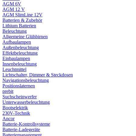
AGM 6V
AGM 12 V
AGM SlimLine 12V
Batterien & Zubehör
Lithium Batterien
Beleuchtung
Allgemeine Glühbirnen
Aufbaulampen
Außenbeleuchtung
Effektbeleuchtung
Einbaulampen
Innenbeleuchtung
Leuchtmittel
Lichtschalter, Dimmer & Steckdosen
Navigationsbeleuchtung
Positionslaternen
prebit
Suchscheinwerfer
Unterwasserbeleuchtung
Bootselektrik
230V-Technik
Ancor
Batterie-Kontrollsysteme
Batterie-Ladegeräte
Batteriemanagement