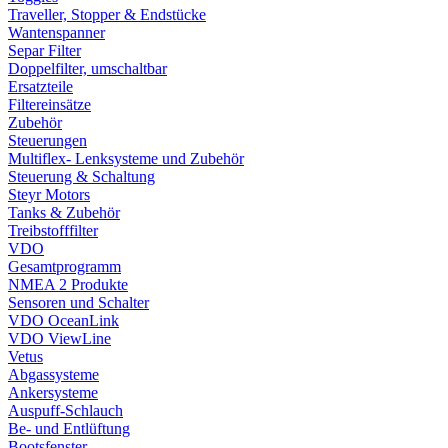
Traveller, Stopper & Endstücke
Wantenspanner
Separ Filter
Doppelfilter, umschaltbar
Ersatzteile
Filtereinsätze
Zubehör
Steuerungen
Multiflex- Lenksysteme und Zubehör
Steuerung & Schaltung
Steyr Motors
Tanks & Zubehör
Treibstofffilter
VDO
Gesamtprogramm
NMEA 2 Produkte
Sensoren und Schalter
VDO OceanLink
VDO ViewLine
Vetus
Abgassysteme
Ankersysteme
Auspuff-Schlauch
Be- und Entlüftung
Bootsfenster