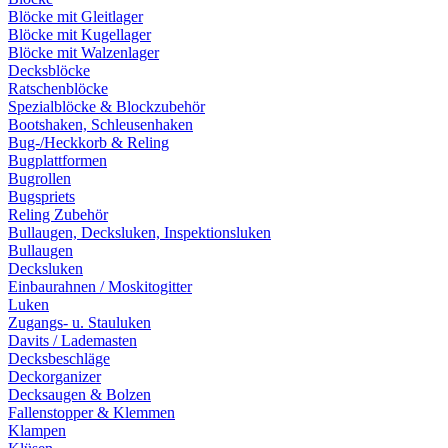
Blöcke mit Gleitlager
Blöcke mit Kugellager
Blöcke mit Walzenlager
Decksblöcke
Ratschenblöcke
Spezialblöcke & Blockzubehör
Bootshaken, Schleusenhaken
Bug-/Heckkorb & Reling
Bugplattformen
Bugrollen
Bugspriets
Reling Zubehör
Bullaugen, Decksluken, Inspektionsluken
Bullaugen
Decksluken
Einbaurahnen / Moskitogitter
Luken
Zugangs- u. Stauluken
Davits / Lademasten
Decksbeschläge
Deckorganizer
Decksaugen & Bolzen
Fallenstopper & Klemmen
Klampen