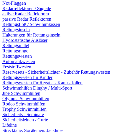
Not-Flaggen
Radarreflektoren / Signale
aktive Radar Reflektoren
passive Radar Reflektoren
Rettungsfloß / Schwimmkissen
Rettungsinseln
Halterungen für Rettungsinseln
Hydrostatische Auslöser
Rettungsmittel
Rettungsringe
Rettungswesten
Automatikwesten
Feststoffwesten
Reservesets - Sicherheitslichter - Zubehör Rettungswesten
Rettungswesten für Kinder
Rettungswesten für Regatta - Kanu - Jollen
Schwimmhilfen Dinghy / Multi-Sport
Jibe Schwimmhilfen
Olympia Schwimmhilfen
Rodeo Schwimmhilfen
Trophy Schwimmhilfen
Sicherheits - Seminare
Sicherheitsleinen / Gurte
Lifeline
Strecktaue, Sorgleinen, Jacklines