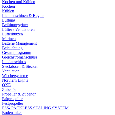
Kochen und Kühlen
Kochen
Kühlen
Lichtmaschinen & Regler
Lüftung
Belüftungsgitter
Lüfter / Ventilatoren
Lüfterhutzen
Marinco
Batterie Management
Beleuchtung
Gesamtprogramm
Gleichstromanschluss
Landanschluss
Steckdosen & Stecker
Ventilation
Wischersysteme
Northern Lights
OXE
Zubehör
Propeller & Zubehör
Faltpropeller
Festpropeller
PSS- PACKLESS SEALING SYSTEM
Bodenanker