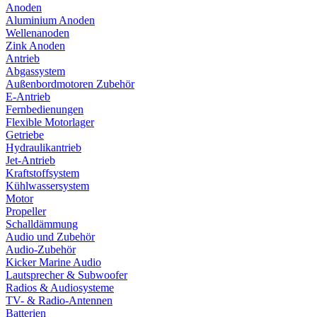
Anoden
Aluminium Anoden
Wellenanoden
Zink Anoden
Antrieb
Abgassystem
Außenbordmotoren Zubehör
E-Antrieb
Fernbedienungen
Flexible Motorlager
Getriebe
Hydraulikantrieb
Jet-Antrieb
Kraftstoffsystem
Kühlwassersystem
Motor
Propeller
Schalldämmung
Audio und Zubehör
Audio-Zubehör
Kicker Marine Audio
Lautsprecher & Subwoofer
Radios & Audiosysteme
TV- & Radio-Antennen
Batterien