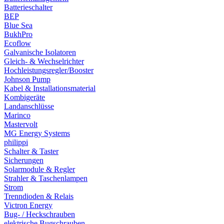
Batterieschalter
BEP
Blue Sea
BukhPro
Ecoflow
Galvanische Isolatoren
Gleich- & Wechselrichter
Hochleistungsregler/Booster
Johnson Pump
Kabel & Installationsmaterial
Kombigeräte
Landanschlüsse
Marinco
Mastervolt
MG Energy Systems
philippi
Schalter & Taster
Sicherungen
Solarmodule & Regler
Strahler & Taschenlampen
Strom
Trenndioden & Relais
Victron Energy
Bug- / Heckschrauben
elektrische Bugschrauben