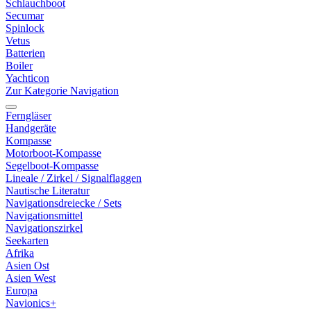
Schlauchboot
Secumar
Spinlock
Vetus
Batterien
Boiler
Yachticon
Zur Kategorie Navigation
Ferngläser
Handgeräte
Kompasse
Motorboot-Kompasse
Segelboot-Kompasse
Lineale / Zirkel / Signalflaggen
Nautische Literatur
Navigationsdreiecke / Sets
Navigationsmittel
Navigationszirkel
Seekarten
Afrika
Asien Ost
Asien West
Europa
Navionics+