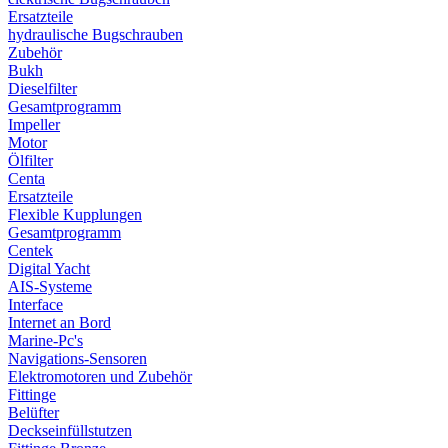
Ersatzteile
hydraulische Bugschrauben
Zubehör
Bukh
Dieselfilter
Gesamtprogramm
Impeller
Motor
Ölfilter
Centa
Ersatzteile
Flexible Kupplungen
Gesamtprogramm
Centek
Digital Yacht
AIS-Systeme
Interface
Internet an Bord
Marine-Pc's
Navigations-Sensoren
Elektromotoren und Zubehör
Fittinge
Belüfter
Deckseinfüllstutzen