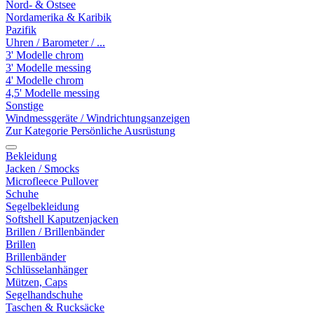
Nord- & Ostsee
Nordamerika & Karibik
Pazifik
Uhren / Barometer / ...
3' Modelle chrom
3' Modelle messing
4' Modelle chrom
4,5' Modelle messing
Sonstige
Windmessgeräte / Windrichtungsanzeigen
Zur Kategorie Persönliche Ausrüstung
Bekleidung
Jacken / Smocks
Microfleece Pullover
Schuhe
Segelbekleidung
Softshell Kaputzenjacken
Brillen / Brillenbänder
Brillen
Brillenbänder
Schlüsselanhänger
Mützen, Caps
Segelhandschuhe
Taschen & Rucksäcke