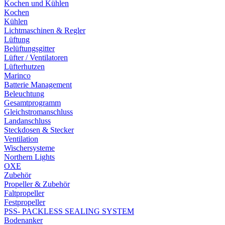
Kochen und Kühlen
Kochen
Kühlen
Lichtmaschinen & Regler
Lüftung
Belüftungsgitter
Lüfter / Ventilatoren
Lüfterhutzen
Marinco
Batterie Management
Beleuchtung
Gesamtprogramm
Gleichstromanschluss
Landanschluss
Steckdosen & Stecker
Ventilation
Wischersysteme
Northern Lights
OXE
Zubehör
Propeller & Zubehör
Faltpropeller
Festpropeller
PSS- PACKLESS SEALING SYSTEM
Bodenanker