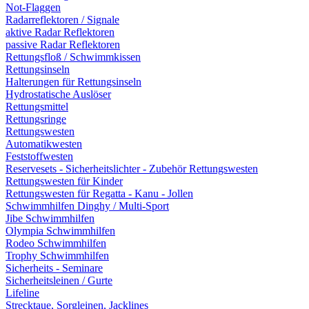
Not-Flaggen
Radarreflektoren / Signale
aktive Radar Reflektoren
passive Radar Reflektoren
Rettungsfloß / Schwimmkissen
Rettungsinseln
Halterungen für Rettungsinseln
Hydrostatische Auslöser
Rettungsmittel
Rettungsringe
Rettungswesten
Automatikwesten
Feststoffwesten
Reservesets - Sicherheitslichter - Zubehör Rettungswesten
Rettungswesten für Kinder
Rettungswesten für Regatta - Kanu - Jollen
Schwimmhilfen Dinghy / Multi-Sport
Jibe Schwimmhilfen
Olympia Schwimmhilfen
Rodeo Schwimmhilfen
Trophy Schwimmhilfen
Sicherheits - Seminare
Sicherheitsleinen / Gurte
Lifeline
Strecktaue, Sorgleinen, Jacklines