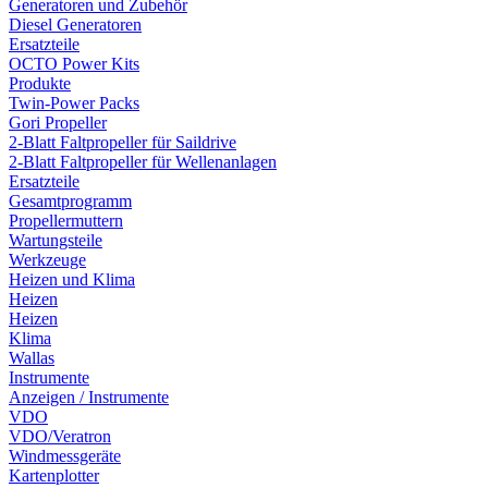
Generatoren und Zubehör
Diesel Generatoren
Ersatzteile
OCTO Power Kits
Produkte
Twin-Power Packs
Gori Propeller
2-Blatt Faltpropeller für Saildrive
2-Blatt Faltpropeller für Wellenanlagen
Ersatzteile
Gesamtprogramm
Propellermuttern
Wartungsteile
Werkzeuge
Heizen und Klima
Heizen
Heizen
Klima
Wallas
Instrumente
Anzeigen / Instrumente
VDO
VDO/Veratron
Windmessgeräte
Kartenplotter