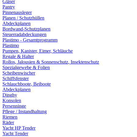
Gläser
Pantry
Pinnenausleger
Planen / Schutzhüllen
Abdeckplanen
Bordwand-Schutzplanen
Steuerradabdeckungen
Plastimo - Gesamtprogramm
Plastimo
Pumpen, Kanister, Eimer, Schläuche
Regale & Halter
Rollos, Jalousien & Sonnenschutz, Insektenschutz
Spezialgewebe & Folien
Scheibenwischer
Schiffsfenster
Schlauchboote, Beiboote
Abdeckplanen
Dinghy
Konsolen
Persenninge
Pflege / Instandhaltung
Riemen
Räder
Yacht HP Tender
Yacht Tender