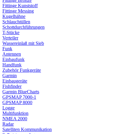
Fittinge Bronze
Fittinge Kunststoff
Fittinge Messing
Kugelhähne
Schlauchtüllen
Schottdurchführungen
T-Stücke
Verteiler
Wassereinlaß mit Sieb
Funk
Antennen
Einbaufunk
Handfunk
Zubehör Funkgeräte
Garmin
Einbaugeräte
Fishfinder
Garmin BlueCharts
GPSMAP 7000-1
GPSMAP 8000
Logge
Multifunktion
NMEA 2000
Radar
Satelliten Kommunikation