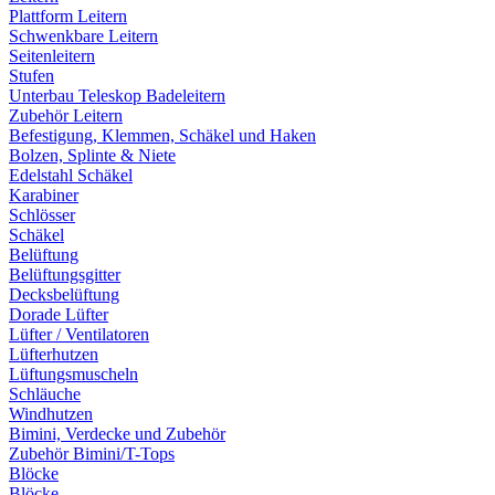
Plattform Leitern
Schwenkbare Leitern
Seitenleitern
Stufen
Unterbau Teleskop Badeleitern
Zubehör Leitern
Befestigung, Klemmen, Schäkel und Haken
Bolzen, Splinte & Niete
Edelstahl Schäkel
Karabiner
Schlösser
Schäkel
Belüftung
Belüftungsgitter
Decksbelüftung
Dorade Lüfter
Lüfter / Ventilatoren
Lüfterhutzen
Lüftungsmuscheln
Schläuche
Windhutzen
Bimini, Verdecke und Zubehör
Zubehör Bimini/T-Tops
Blöcke
Blöcke