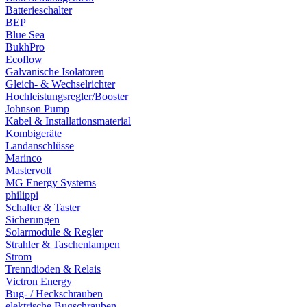
Batterieschalter
BEP
Blue Sea
BukhPro
Ecoflow
Galvanische Isolatoren
Gleich- & Wechselrichter
Hochleistungsregler/Booster
Johnson Pump
Kabel & Installationsmaterial
Kombigeräte
Landanschlüsse
Marinco
Mastervolt
MG Energy Systems
philippi
Schalter & Taster
Sicherungen
Solarmodule & Regler
Strahler & Taschenlampen
Strom
Trenndioden & Relais
Victron Energy
Bug- / Heckschrauben
elektrische Bugschrauben