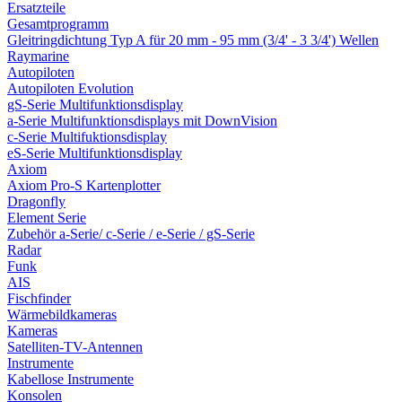
Ersatzteile
Gesamtprogramm
Gleitringdichtung Typ A für 20 mm - 95 mm (3/4' - 3 3/4') Wellen
Raymarine
Autopiloten
Autopiloten Evolution
gS-Serie Multifunktionsdisplay
a-Serie Multifunktionsdisplays mit DownVision
c-Serie Multifuktionsdisplay
eS-Serie Multifunktionsdisplay
Axiom
Axiom Pro-S Kartenplotter
Dragonfly
Element Serie
Zubehör a-Serie/ c-Serie / e-Serie / gS-Serie
Radar
Funk
AIS
Fischfinder
Wärmebildkameras
Kameras
Satelliten-TV-Antennen
Instrumente
Kabellose Instrumente
Konsolen