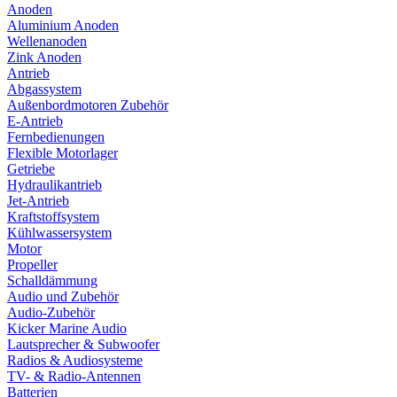
Anoden
Aluminium Anoden
Wellenanoden
Zink Anoden
Antrieb
Abgassystem
Außenbordmotoren Zubehör
E-Antrieb
Fernbedienungen
Flexible Motorlager
Getriebe
Hydraulikantrieb
Jet-Antrieb
Kraftstoffsystem
Kühlwassersystem
Motor
Propeller
Schalldämmung
Audio und Zubehör
Audio-Zubehör
Kicker Marine Audio
Lautsprecher & Subwoofer
Radios & Audiosysteme
TV- & Radio-Antennen
Batterien