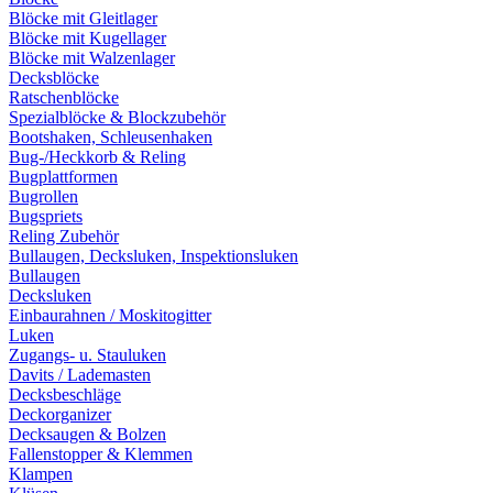
Blöcke mit Gleitlager
Blöcke mit Kugellager
Blöcke mit Walzenlager
Decksblöcke
Ratschenblöcke
Spezialblöcke & Blockzubehör
Bootshaken, Schleusenhaken
Bug-/Heckkorb & Reling
Bugplattformen
Bugrollen
Bugspriets
Reling Zubehör
Bullaugen, Decksluken, Inspektionsluken
Bullaugen
Decksluken
Einbaurahnen / Moskitogitter
Luken
Zugangs- u. Stauluken
Davits / Lademasten
Decksbeschläge
Deckorganizer
Decksaugen & Bolzen
Fallenstopper & Klemmen
Klampen