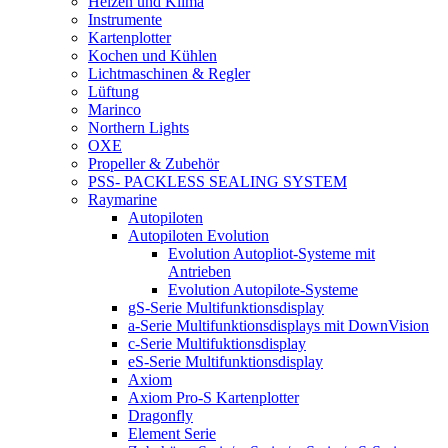
Heizen und Klima
Instrumente
Kartenplotter
Kochen und Kühlen
Lichtmaschinen & Regler
Lüftung
Marinco
Northern Lights
OXE
Propeller & Zubehör
PSS- PACKLESS SEALING SYSTEM
Raymarine
Autopiloten
Autopiloten Evolution
Evolution Autopliot-Systeme mit
Antrieben
Evolution Autopilote-Systeme
gS-Serie Multifunktionsdisplay
a-Serie Multifunktionsdisplays mit DownVision
c-Serie Multifuktionsdisplay
eS-Serie Multifunktionsdisplay
Axiom
Axiom Pro-S Kartenplotter
Dragonfly
Element Serie