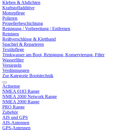
Kleben & Abdichten
Kraftstoffadditive
Motorpflege
Polieren
Propellerbeschichtung
Reinigung / Vorbereitung / Entfernen
Reinigen
Reißverschlüsse & Klettband
Spachtel & Reparieren
Textilpflege
Trinkwasser am Boot, Reinigung, Konservierung, Filter
Wasserfilter
Versiegeln
Verdünnungen
Zur Kategorie Bootstechnik
Actisense
NMEA 0183 Range
NMEA 2000 Network Range
NMEA 2000 Range
PRO Range
Zubehör
AIS und GPS
AIS-Antennen
GPS-Antennen