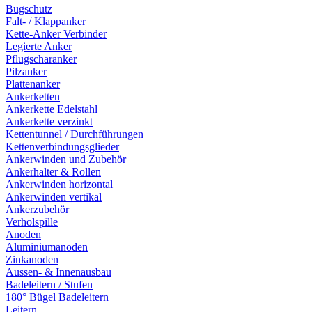
Bugschutz
Falt- / Klappanker
Kette-Anker Verbinder
Legierte Anker
Pflugscharanker
Pilzanker
Plattenanker
Ankerketten
Ankerkette Edelstahl
Ankerkette verzinkt
Kettentunnel / Durchführungen
Kettenverbindungsglieder
Ankerwinden und Zubehör
Ankerhalter & Rollen
Ankerwinden horizontal
Ankerwinden vertikal
Ankerzubehör
Verholspille
Anoden
Aluminiumanoden
Zinkanoden
Aussen- & Innenausbau
Badeleitern / Stufen
180° Bügel Badeleitern
Leitern