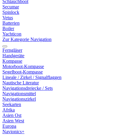
Schlauchboot
Secumar
Spinlock
Vetus
Batterien
Boiler
Yachticon
Zur Kategorie Navigation
Ferngläser
Handgeräte
Kompasse
Motorboot-Kompasse
Segelboot-Kompasse
Lineale / Zirkel / Signalflaggen
Nautische Literatur
Navigationsdreiecke / Sets
Navigationsmittel
Navigationszirkel
Seekarten
Afrika
Asien Ost
Asien West
Europa
Navionics+