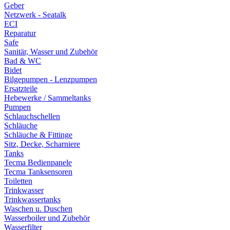
Geber
Netzwerk - Seatalk
ECI
Reparatur
Safe
Sanitär, Wasser und Zubehör
Bad & WC
Bidet
Bilgepumpen - Lenzpumpen
Ersatzteile
Hebewerke / Sammeltanks
Pumpen
Schlauchschellen
Schläuche
Schläuche & Fittinge
Sitz, Decke, Scharniere
Tanks
Tecma Bedienpanele
Tecma Tanksensoren
Toiletten
Trinkwasser
Trinkwassertanks
Waschen u. Duschen
Wasserboiler und Zubehör
Wasserfilter