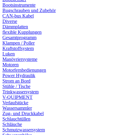
Bootsinstrumente
Bugschrauben und Zubehör
CAN-bus Kabel
Diverse
Dämmplatten
flexible Kupplungen
Gesamtprogramm
Klampen / Poller
Kraftstoffsystem
Luken
Manövriersysteme
Motoren
Motorfernbedienungen
Power Hydraulik
Strom an Bord
Stühle / Tische
Trinkwassersystem
V-QUIPMENT
Verlaufstücke
Wassersammler
Zug- und Druckkabel
Schlauchtüllen
Schläuche
Schmutzwassersystem