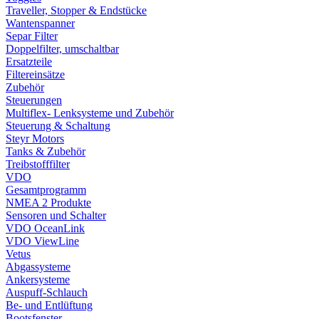
Traveller, Stopper & Endstücke
Wantenspanner
Separ Filter
Doppelfilter, umschaltbar
Ersatzteile
Filtereinsätze
Zubehör
Steuerungen
Multiflex- Lenksysteme und Zubehör
Steuerung & Schaltung
Steyr Motors
Tanks & Zubehör
Treibstofffilter
VDO
Gesamtprogramm
NMEA 2 Produkte
Sensoren und Schalter
VDO OceanLink
VDO ViewLine
Vetus
Abgassysteme
Ankersysteme
Auspuff-Schlauch
Be- und Entlüftung
Bootsfenster