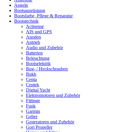
Angeln
Bootsausrüstung
Bootsfarbe, Pflege & Reparatur
Bootstechnik
Actisense
AIS und GPS
Anoden
Antrieb
Audio und Zubehör
Batterien
Beleuchtung
Bootselektrik
Bug- / Heckschrauben
Bukh
Centa
Centek
Digital Yacht
Elektromotoren und Zubehör
Fittinge
Funk
Garmin
Geber
Generatoren und Zubehör
Gori Propeller