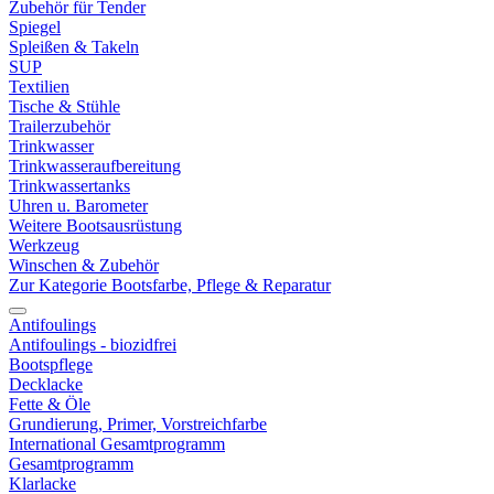
Zubehör für Tender
Spiegel
Spleißen & Takeln
SUP
Textilien
Tische & Stühle
Trailerzubehör
Trinkwasser
Trinkwasseraufbereitung
Trinkwassertanks
Uhren u. Barometer
Weitere Bootsausrüstung
Werkzeug
Winschen & Zubehör
Zur Kategorie Bootsfarbe, Pflege & Reparatur
Antifoulings
Antifoulings - biozidfrei
Bootspflege
Decklacke
Fette & Öle
Grundierung, Primer, Vorstreichfarbe
International Gesamtprogramm
Gesamtprogramm
Klarlacke