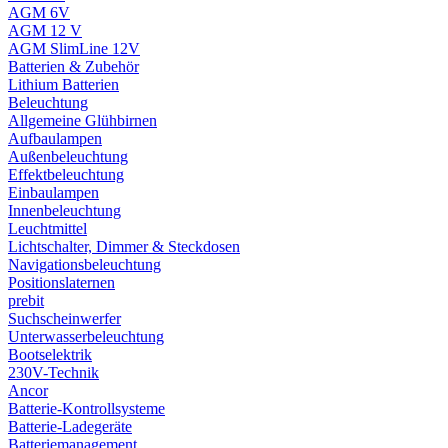
AGM 6V
AGM 12 V
AGM SlimLine 12V
Batterien & Zubehör
Lithium Batterien
Beleuchtung
Allgemeine Glühbirnen
Aufbaulampen
Außenbeleuchtung
Effektbeleuchtung
Einbaulampen
Innenbeleuchtung
Leuchtmittel
Lichtschalter, Dimmer & Steckdosen
Navigationsbeleuchtung
Positionslaternen
prebit
Suchscheinwerfer
Unterwasserbeleuchtung
Bootselektrik
230V-Technik
Ancor
Batterie-Kontrollsysteme
Batterie-Ladegeräte
Batteriemanagement