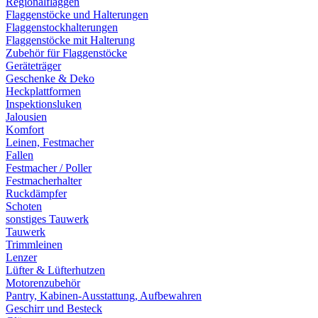
Regionalflaggen
Flaggenstöcke und Halterungen
Flaggenstockhalterungen
Flaggenstöcke mit Halterung
Zubehör für Flaggenstöcke
Geräteträger
Geschenke & Deko
Heckplattformen
Inspektionsluken
Jalousien
Komfort
Leinen, Festmacher
Fallen
Festmacher / Poller
Festmacherhalter
Ruckdämpfer
Schoten
sonstiges Tauwerk
Tauwerk
Trimmleinen
Lenzer
Lüfter & Lüfterhutzen
Motorenzubehör
Pantry, Kabinen-Ausstattung, Aufbewahren
Geschirr und Besteck