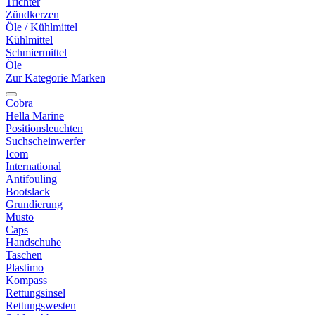
Trichter
Zündkerzen
Öle / Kühlmittel
Kühlmittel
Schmiermittel
Öle
Zur Kategorie Marken
Cobra
Hella Marine
Positionsleuchten
Suchscheinwerfer
Icom
International
Antifouling
Bootslack
Grundierung
Musto
Caps
Handschuhe
Taschen
Plastimo
Kompass
Rettungsinsel
Rettungswesten