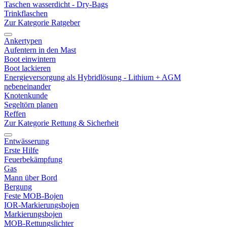
Taschen wasserdicht - Dry-Bags
Trinkflaschen
Zur Kategorie Ratgeber
Ankertypen
Aufentern in den Mast
Boot einwintern
Boot lackieren
Energieversorgung als Hybridlösung - Lithium + AGM
nebeneinander
Knotenkunde
Segeltörn planen
Reffen
Zur Kategorie Rettung & Sicherheit
Entwässerung
Erste Hilfe
Feuerbekämpfung
Gas
Mann über Bord
Bergung
Feste MOB-Bojen
IOR-Markierungsbojen
Markierungsbojen
MOB-Rettungslichter