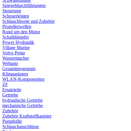
Schwanenhälse
Spiegeldurchführungen
Steuerung
Scheuerleisten
Schlauchboote und Zubehör
Propellerwellen
Rund um den Motor
Schalldämpfer
Power Hydraulik
Village Marine
Volvo Penta
Wassermacher
Webasto
Gesamtprogramm
Klimaanlagen
WLAN-Komponenten
ZF
Ersatzteile
Getriebe
hydraulische Getriebe
mechanische Getriebe
Zubehör
Zubehör Kraftstoffkanister
Pumpbälle
Schlauchanschlüsse