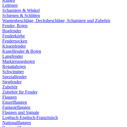
Klüsen
Leitösen
Scharniere & Winkel
Schienen & Schlitten
Wantenbeschläge, Decksbeschläge, Scharniere und Zubehör
Fender, Bojen
Bugfender
Fenderkörbe
Fendersocken
Kissenfender
Kugelfender & Bojen
Langfender
Markierungsbojen
Regattabojen
Schwimmer
Spezialfender
Stegfender
Zubehör
Zubehör für Fender
Flaggen
Einzelflaggen
Fantasieflaggen
Flaggen und Signale
Logbuch Englisch-Französisch
Nationalflaggen