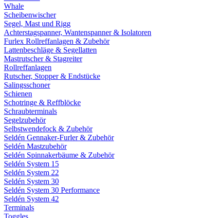
Whale
Scheibenwischer
Segel, Mast und Rigg
Achterstagspanner, Wantenspanner & Isolatoren
Furlex Rollreffanlagen & Zubehör
Lattenbeschläge & Segellatten
Mastrutscher & Stagreiter
Rollreffanlagen
Rutscher, Stopper & Endstücke
Salingsschoner
Schienen
Schotringe & Reffblöcke
Schraubterminals
Segelzubehör
Selbstwendefock & Zubehör
Seldén Gennaker-Furler & Zubehör
Seldén Mastzubehör
Seldén Spinnakerbäume & Zubehör
Seldén System 15
Seldén System 22
Seldén System 30
Seldén System 30 Performance
Seldén System 42
Terminals
Toggles