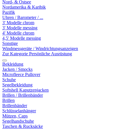
Nord- & Ostsee
Nordamerika & Karibik
Pazifik
Uhren / Barometer / ...
3' Modelle chrom
3' Modelle messing
4' Modelle chrom
4,5' Modelle messing
Sonstige
Windmessgeräte / Windrichtungsanzeigen
Zur Kategorie Persönliche Ausrüstung
Bekleidung
Jacken / Smocks
Microfleece Pullover
Schuhe
Segelbekleidung
Softshell Kaputzenjacken
Brillen / Brillenbänder
Brillen
Brillenbänder
Schlüsselanhänger
Mützen, Caps
Segelhandschuhe
Taschen & Rucksäcke