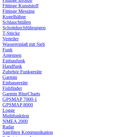
Fittinge Bronze
Fittinge Kunststoff
Fittinge Messing
Kugelhähne
Schlauchtüllen
Schottdurchführungen
T-Stücke
Verteiler
Wassereinlaß mit Sieb
Funk
Antennen
Einbaufunk
Handfunk
Zubehör Funkgeräte
Garmin
Einbaugeräte
Fishfinder
Garmin BlueCharts
GPSMAP 7000-1
GPSMAP 8000
Logge
Multifunktion
NMEA 2000
Radar
Satelliten Kommunikation