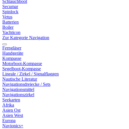
Schlauchboot
Secumar
Spinlock
Vetus
Batterien
Boiler
Yachticon
Zur Kategorie Navigation
Ferngläser
Handgeräte
Kompasse
Motorboot-Kompasse
Segelboot-Kompasse
Lineale / Zirkel / Signalflaggen
Nautische Literatur
Navigationsdreiecke / Sets
Navigationsmittel
Navigationszirkel
Seekarten
Afrika
Asien Ost
Asien West
Europa
Navionics+