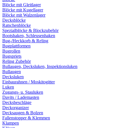
Blöcke mit Gleitlager
Blöcke mit Kugellager
Blöcke mit Walzenlager
Decksblöcke
Ratschenblöcke
Spezialblöcke & Blockzubehör
Bootshaken, Schleusenhaken
Bug-/Heckkorb & Reling
Bugplattformen
Bugrollen
Bugspriets
Reling Zubehör
Bullaugen, Decksluken, Inspektionsluken
Bullaugen
Decksluken
Einbaurahnen / Moskitogitter
Luken
Zugangs- u. Stauluken
Davits / Lademasten
Decksbeschläge
Deckorganizer
Decksaugen & Bolzen
Fallenstopper & Klemmen
Klampen