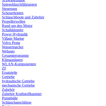
Schwanenhälse
Spiegeldurchführungen
Steuerung
Scheuerleisten
Schlauchboote und Zubehör
Propellerwellen
Rund um den Motor
Schalldämpfer
Power Hydraulik
Village Marine
Volvo Penta
Wassermacher
Webasto
Gesamtprogramm
Klimaanlagen
WLAN-Komponenten
ZF
Ersatzteile
Getriebe
hydraulische Getriebe
mechanische Getriebe
Zubehör
Zubehör Kraftstoffkanister
Pumpbälle
Schlauchanschlüsse