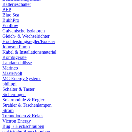
Batterieschalter
BEP
Blue Sea
BukhPro
Ecoflow
Galvanische Isolatoren
Gleich- & Wechselrichter
Hochleistungsregler/Booster
Johnson Pump
Kabel & Installationsmaterial
Kombigeräte
Landanschlüsse
Marinco
Mastervolt
MG Energy Systems
philippi
Schalter & Taster
Sicherungen
Solarmodule & Regler
Strahler & Taschenlampen
Strom
Trenndioden & Relais
Victron Energy
Bug- / Heckschrauben
elektrische Bugschrauben