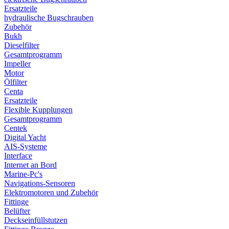
Ersatzteile
hydraulische Bugschrauben
Zubehör
Bukh
Dieselfilter
Gesamtprogramm
Impeller
Motor
Ölfilter
Centa
Ersatzteile
Flexible Kupplungen
Gesamtprogramm
Centek
Digital Yacht
AIS-Systeme
Interface
Internet an Bord
Marine-Pc's
Navigations-Sensoren
Elektromotoren und Zubehör
Fittinge
Belüfter
Deckseinfüllstutzen