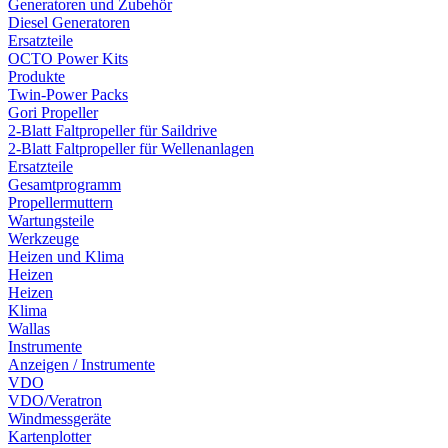
Generatoren und Zubehör
Diesel Generatoren
Ersatzteile
OCTO Power Kits
Produkte
Twin-Power Packs
Gori Propeller
2-Blatt Faltpropeller für Saildrive
2-Blatt Faltpropeller für Wellenanlagen
Ersatzteile
Gesamtprogramm
Propellermuttern
Wartungsteile
Werkzeuge
Heizen und Klima
Heizen
Heizen
Klima
Wallas
Instrumente
Anzeigen / Instrumente
VDO
VDO/Veratron
Windmessgeräte
Kartenplotter