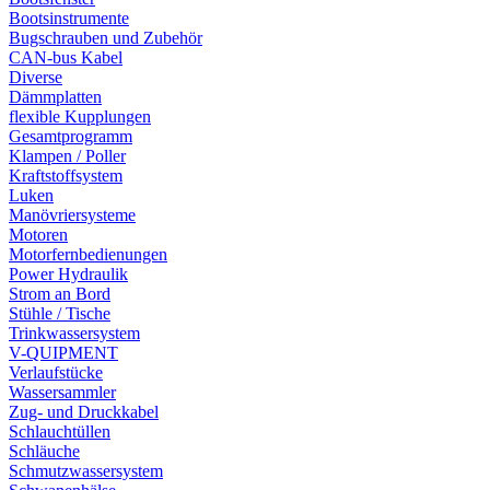
Bootsinstrumente
Bugschrauben und Zubehör
CAN-bus Kabel
Diverse
Dämmplatten
flexible Kupplungen
Gesamtprogramm
Klampen / Poller
Kraftstoffsystem
Luken
Manövriersysteme
Motoren
Motorfernbedienungen
Power Hydraulik
Strom an Bord
Stühle / Tische
Trinkwassersystem
V-QUIPMENT
Verlaufstücke
Wassersammler
Zug- und Druckkabel
Schlauchtüllen
Schläuche
Schmutzwassersystem