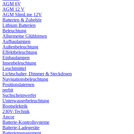
AGM 6V
AGM 12 V
AGM SlimLine 12V
Batterien & Zubehör
Lithium Batterien
Beleuchtung
Allgemeine Glühbirnen
Aufbaulampen
Außenbeleuchtung
Effektbeleuchtung
Einbaulampen
Innenbeleuchtung
Leuchtmittel
Lichtschalter, Dimmer & Steckdosen
Navigationsbeleuchtung
Positionslaternen
prebit
Suchscheinwerfer
Unterwasserbeleuchtung
Bootselektrik
230V-Technik
Ancor
Batterie-Kontrollsysteme
Batterie-Ladegeräte
Batteriemanagement