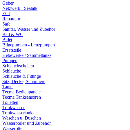
Geber
Netzwerk - Seatalk
ECI
Reparatur
Safe
Sanitär, Wasser und Zubehör
Bad & WC
Bidet
Bilgepumpen - Lenzpumpen
Ersatzteile
Hebewerke / Sammeltanks
Pumpen
Schlauchschellen
Schläuche
Schläuche & Fittinge
Sitz, Decke, Scharniere
Tanks
Tecma Bedienpanele
Tecma Tanksensoren
Toiletten
Trinkwasser
Trinkwassertanks
Waschen u. Duschen
Wasserboiler und Zubehör
Wasserfilter