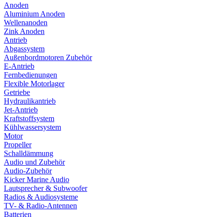
Anoden
Aluminium Anoden
Wellenanoden
Zink Anoden
Antrieb
Abgassystem
Außenbordmotoren Zubehör
E-Antrieb
Fernbedienungen
Flexible Motorlager
Getriebe
Hydraulikantrieb
Jet-Antrieb
Kraftstoffsystem
Kühlwassersystem
Motor
Propeller
Schalldämmung
Audio und Zubehör
Audio-Zubehör
Kicker Marine Audio
Lautsprecher & Subwoofer
Radios & Audiosysteme
TV- & Radio-Antennen
Batterien