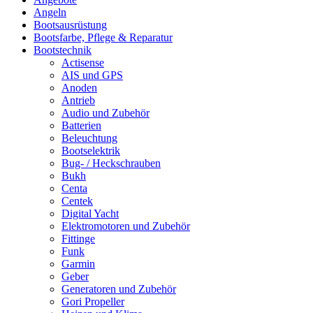
Angeln
Bootsausrüstung
Bootsfarbe, Pflege & Reparatur
Bootstechnik
Actisense
AIS und GPS
Anoden
Antrieb
Audio und Zubehör
Batterien
Beleuchtung
Bootselektrik
Bug- / Heckschrauben
Bukh
Centa
Centek
Digital Yacht
Elektromotoren und Zubehör
Fittinge
Funk
Garmin
Geber
Generatoren und Zubehör
Gori Propeller