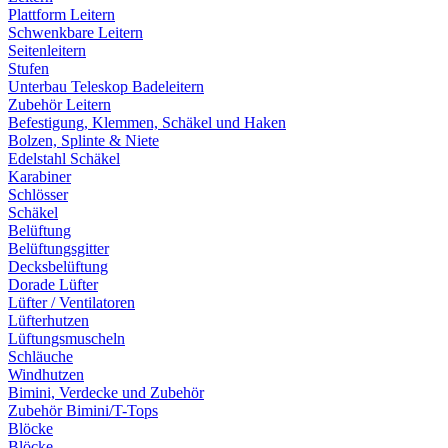
Plattform Leitern
Schwenkbare Leitern
Seitenleitern
Stufen
Unterbau Teleskop Badeleitern
Zubehör Leitern
Befestigung, Klemmen, Schäkel und Haken
Bolzen, Splinte & Niete
Edelstahl Schäkel
Karabiner
Schlösser
Schäkel
Belüftung
Belüftungsgitter
Decksbelüftung
Dorade Lüfter
Lüfter / Ventilatoren
Lüfterhutzen
Lüftungsmuscheln
Schläuche
Windhutzen
Bimini, Verdecke und Zubehör
Zubehör Bimini/T-Tops
Blöcke
Blöcke