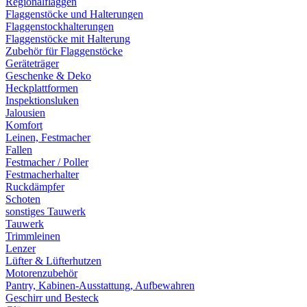
Regionalflaggen
Flaggenstöcke und Halterungen
Flaggenstockhalterungen
Flaggenstöcke mit Halterung
Zubehör für Flaggenstöcke
Geräteträger
Geschenke & Deko
Heckplattformen
Inspektionsluken
Jalousien
Komfort
Leinen, Festmacher
Fallen
Festmacher / Poller
Festmacherhalter
Ruckdämpfer
Schoten
sonstiges Tauwerk
Tauwerk
Trimmleinen
Lenzer
Lüfter & Lüfterhutzen
Motorenzubehör
Pantry, Kabinen-Ausstattung, Aufbewahren
Geschirr und Besteck