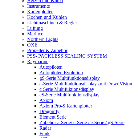
Heizen und Klima
Instrumente
Kartenplotter
Kochen und Kühlen
Lichtmaschinen & Regler
Lüftung
Marinco
Northern Lights
OXE
Propeller & Zubehör
PSS- PACKLESS SEALING SYSTEM
Raymarine
Autopiloten
Autopiloten Evolution
gS-Serie Multifunktionsdisplay
a-Serie Multifunktionsdisplays mit DownVision
c-Serie Multifuktionsdisplay
eS-Serie Multifunktionsdisplay
Axiom
Axiom Pro-S Kartenplotter
Dragonfly
Element Serie
Zubehör a-Serie/ c-Serie / e-Serie / gS-Serie
Radar
Funk