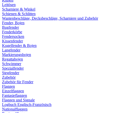
Klüsen
Leitösen
Scharniere & Winkel
Schienen & Schlitten
Wantenbeschläge, Decksbeschläge, Scharniere und Zubehör
Fender, Bojen
Bugfender
Fenderkörbe
Fendersocken
Kissenfender
Kugelfender & Bojen
Langfender
Markierungsbojen
Regattabojen
Schwimmer
Spezialfender
Stegfender
Zubehör
Zubehör für Fender
Flaggen
Einzelflaggen
Fantasieflaggen
Flaggen und Signale
Logbuch Englisch-Französisch
Nationalflaggen