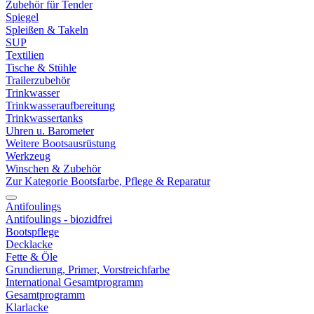
Zubehör für Tender
Spiegel
Spleißen & Takeln
SUP
Textilien
Tische & Stühle
Trailerzubehör
Trinkwasser
Trinkwasseraufbereitung
Trinkwassertanks
Uhren u. Barometer
Weitere Bootsausrüstung
Werkzeug
Winschen & Zubehör
Zur Kategorie Bootsfarbe, Pflege & Reparatur
Antifoulings
Antifoulings - biozidfrei
Bootspflege
Decklacke
Fette & Öle
Grundierung, Primer, Vorstreichfarbe
International Gesamtprogramm
Gesamtprogramm
Klarlacke