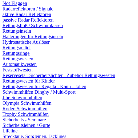
Not-Flaggen
Radarreflektoren / Signale
aktive Radar Reflektoren
passive Radar Reflektoren
Rettungsfloß / Schwimmkissen
Rettungsinseln
Halterungen für Rettungsinseln
Hydrostatische Auslöser
Rettungsmittel
Rettungsringe
Rettungswesten
Automatikwesten
Feststoffwesten
Reservesets - Sicherheitslichter - Zubehör Rettungswesten
Rettungswesten für Kinder
Rettungswesten für Regatta - Kanu - Jollen
Schwimmhilfen Dinghy / Multi-Sport
Jibe Schwimmhilfen
Olympia Schwimmhilfen
Rodeo Schwimmhilfen
Trophy Schwimmhilfen
Sicherheits - Seminare
Sicherheitsleinen / Gurte
Lifeline
Strecktaue, Sorgleinen, Jacklines