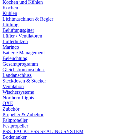
Kochen und Kühlen
Kochen
Kühlen
Lichtmaschinen & Regler
Lüftung
Belüftungsgitter
Lüfter / Ventilatoren
Lüfterhutzen
Marinco
Batterie Management
Beleuchtung
Gesamtprogramm
Gleichstromanschluss
Landanschluss
Steckdosen & Stecker
Ventilation
Wischersysteme
Northern Lights
OXE
Zubehör
Propeller & Zubehör
Faltpropeller
Festpropeller
PSS- PACKLESS SEALING SYSTEM
Bodenanker