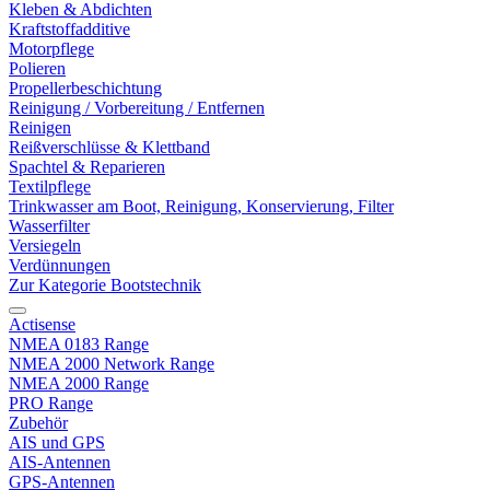
Kleben & Abdichten
Kraftstoffadditive
Motorpflege
Polieren
Propellerbeschichtung
Reinigung / Vorbereitung / Entfernen
Reinigen
Reißverschlüsse & Klettband
Spachtel & Reparieren
Textilpflege
Trinkwasser am Boot, Reinigung, Konservierung, Filter
Wasserfilter
Versiegeln
Verdünnungen
Zur Kategorie Bootstechnik
Actisense
NMEA 0183 Range
NMEA 2000 Network Range
NMEA 2000 Range
PRO Range
Zubehör
AIS und GPS
AIS-Antennen
GPS-Antennen