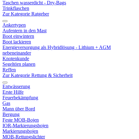
Taschen wasserdicht - Dry-Bags
Trinkflaschen
Zur Kategorie Ratgeber
Ankertypen
Aufentern in den Mast
Boot einwintern
Boot lackieren
Energieversorgung als Hybridlösung - Lithium + AGM
nebeneinander
Knotenkunde
Segeltörn planen
Reffen
Zur Kategorie Rettung & Sicherheit
Entwässerung
Erste Hilfe
Feuerbekämpfung
Gas
Mann über Bord
Bergung
Feste MOB-Bojen
IOR-Markierungsbojen
Markierungsbojen
MOB-Rettungslichter