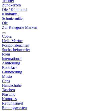
Trichter
Zündkerzen
Öle / Kühlmittel
Kühlmittel
Schmiermittel
Öle
Zur Kategorie Marken
Cobra
Hella Marine
Positionsleuchten
Suchscheinwerfer
Icom
International
Antifouling
Bootslack
Grundierung
Musto
Caps
Handschuhe
Taschen
Plastimo
Kompass
Rettungsinsel
Rettungswesten