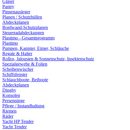
Gläser
Pantry
Pinnenausleger
Planen / Schutzhüllen
Abdeckplanen
Bordwand-Schutzplanen
Steuerradabdeckungen
Plastimo - Gesamtprogramm
Plastimo
Pumpen, Kanister, Eimer, Schläuche
Regale & Halter
Rollos, Jalousien & Sonnenschutz, Insektenschutz
Spezialgewebe & Folien
Scheibenwischer
Schiffsfenster
Schlauchboote, Beiboote
Abdeckplanen
Dinghy
Konsolen
Persenninge
Pflege / Instandhaltung
Riemen
Räder
Yacht HP Tender
Yacht Tender