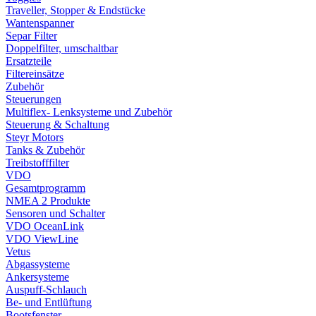
Traveller, Stopper & Endstücke
Wantenspanner
Separ Filter
Doppelfilter, umschaltbar
Ersatzteile
Filtereinsätze
Zubehör
Steuerungen
Multiflex- Lenksysteme und Zubehör
Steuerung & Schaltung
Steyr Motors
Tanks & Zubehör
Treibstofffilter
VDO
Gesamtprogramm
NMEA 2 Produkte
Sensoren und Schalter
VDO OceanLink
VDO ViewLine
Vetus
Abgassysteme
Ankersysteme
Auspuff-Schlauch
Be- und Entlüftung
Bootsfenster