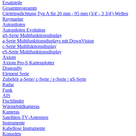
Ersatzteile
Gesamtprogramm
Gleitringdichtung Typ A für 20 mm - 95 mm (3/4' - 3 3/4') Wellen
Raymarine
Autopiloten
Autopiloten Evolution
gS-Serie Multifunktionsdisplay
a-Serie Multifunktionsdisplays mit DownVision
c-Serie Multifuktionsdisplay
eS-Serie Multifunktionsdisplay
Axiom
Axiom Pro-S Kartenplotter
Dragonfly
Element Serie
Zubehör a-Serie/ c-Serie / e-Serie / gS-Serie
Radar
Funk
AIS
Fischfinder
Wärmebildkameras
Kameras
Satelliten-TV-Antennen
Instrumente
Kabellose Instrumente
Konsolen