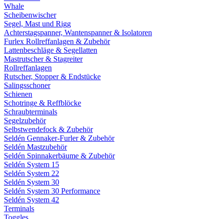
Whale
Scheibenwischer
Segel, Mast und Rigg
Achterstagspanner, Wantenspanner & Isolatoren
Furlex Rollreffanlagen & Zubehör
Lattenbeschläge & Segellatten
Mastrutscher & Stagreiter
Rollreffanlagen
Rutscher, Stopper & Endstücke
Salingsschoner
Schienen
Schotringe & Reffblöcke
Schraubterminals
Segelzubehör
Selbstwendefock & Zubehör
Seldén Gennaker-Furler & Zubehör
Seldén Mastzubehör
Seldén Spinnakerbäume & Zubehör
Seldén System 15
Seldén System 22
Seldén System 30
Seldén System 30 Performance
Seldén System 42
Terminals
Toggles