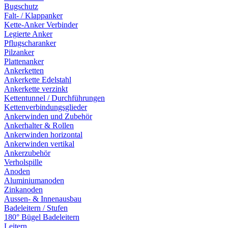
Bugschutz
Falt- / Klappanker
Kette-Anker Verbinder
Legierte Anker
Pflugscharanker
Pilzanker
Plattenanker
Ankerketten
Ankerkette Edelstahl
Ankerkette verzinkt
Kettentunnel / Durchführungen
Kettenverbindungsglieder
Ankerwinden und Zubehör
Ankerhalter & Rollen
Ankerwinden horizontal
Ankerwinden vertikal
Ankerzubehör
Verholspille
Anoden
Aluminiumanoden
Zinkanoden
Aussen- & Innenausbau
Badeleitern / Stufen
180° Bügel Badeleitern
Leitern