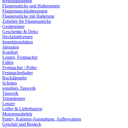
Regionalflaggen
Flaggenstöcke und Halterungen
Flaggenstockhalterungen
Flaggenstöcke mit Halterung
Zubehör für Flaggenstöcke
Geräteträger
Geschenke & Deko
Heckplattformen
Inspektionsluken
Jalousien
Komfort
Leinen, Festmacher
Fallen
Festmacher / Poller
Festmacherhalter
Ruckdämpfer
Schoten
sonstiges Tauwerk
Tauwerk
Trimmleinen
Lenzer
Lüfter & Lüfterhutzen
Motorenzubehör
Pantry, Kabinen-Ausstattung, Aufbewahren
Geschirr und Besteck