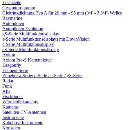
Ersatzteile
Gesamtprogramm
Gleitringdichtung Typ A für 20 mm - 95 mm (3/4' - 3 3/4') Wellen
Raymarine
Autopiloten
Autopiloten Evolution
gS-Serie Multifunktionsdisplay
a-Serie Multifunktionsdisplays mit DownVision
c-Serie Multifuktionsdisplay
eS-Serie Multifunktionsdisplay
Axiom
Axiom Pro-S Kartenplotter
Dragonfly
Element Serie
Zubehör a-Serie/ c-Serie / e-Serie / gS-Serie
Radar
Funk
AIS
Fischfinder
Wärmebildkameras
Kameras
Satelliten-TV-Antennen
Instrumente
Kabellose Instrumente
Konsolen