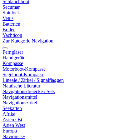
Schlauchboot
Secumar
Spinlock
Vetus
Batterien
Boiler
Yachticon
Zur Kategorie Navigation
Ferngläser
Handgeräte
Kompasse
Motorboot-Kompasse
Segelboot-Kompasse
Lineale / Zirkel / Signalflaggen
Nautische Literatur
Navigationsdreiecke / Sets
Navigationsmittel
Navigationszirkel
Seekarten
Afrika
Asien Ost
Asien West
Europa
Navionics+