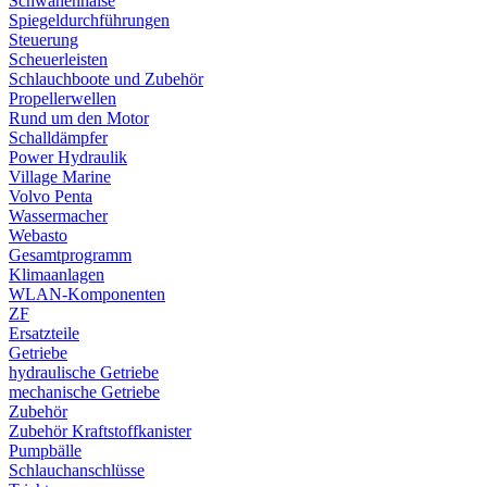
Schwanenhälse
Spiegeldurchführungen
Steuerung
Scheuerleisten
Schlauchboote und Zubehör
Propellerwellen
Rund um den Motor
Schalldämpfer
Power Hydraulik
Village Marine
Volvo Penta
Wassermacher
Webasto
Gesamtprogramm
Klimaanlagen
WLAN-Komponenten
ZF
Ersatzteile
Getriebe
hydraulische Getriebe
mechanische Getriebe
Zubehör
Zubehör Kraftstoffkanister
Pumpbälle
Schlauchanschlüsse