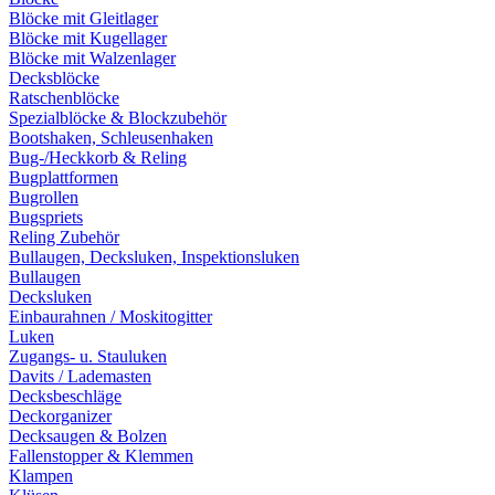
Blöcke mit Gleitlager
Blöcke mit Kugellager
Blöcke mit Walzenlager
Decksblöcke
Ratschenblöcke
Spezialblöcke & Blockzubehör
Bootshaken, Schleusenhaken
Bug-/Heckkorb & Reling
Bugplattformen
Bugrollen
Bugspriets
Reling Zubehör
Bullaugen, Decksluken, Inspektionsluken
Bullaugen
Decksluken
Einbaurahnen / Moskitogitter
Luken
Zugangs- u. Stauluken
Davits / Lademasten
Decksbeschläge
Deckorganizer
Decksaugen & Bolzen
Fallenstopper & Klemmen
Klampen