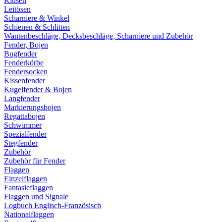
Klüsen
Leitösen
Scharniere & Winkel
Schienen & Schlitten
Wantenbeschläge, Decksbeschläge, Scharniere und Zubehör
Fender, Bojen
Bugfender
Fenderkörbe
Fendersocken
Kissenfender
Kugelfender & Bojen
Langfender
Markierungsbojen
Regattabojen
Schwimmer
Spezialfender
Stegfender
Zubehör
Zubehör für Fender
Flaggen
Einzelflaggen
Fantasieflaggen
Flaggen und Signale
Logbuch Englisch-Französisch
Nationalflaggen