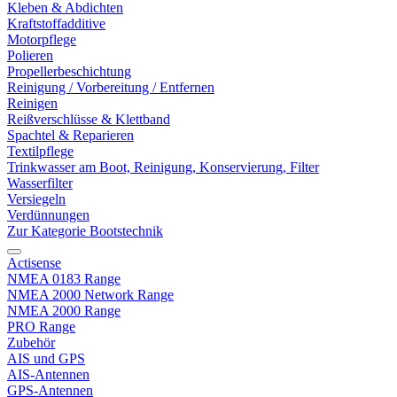
Kleben & Abdichten
Kraftstoffadditive
Motorpflege
Polieren
Propellerbeschichtung
Reinigung / Vorbereitung / Entfernen
Reinigen
Reißverschlüsse & Klettband
Spachtel & Reparieren
Textilpflege
Trinkwasser am Boot, Reinigung, Konservierung, Filter
Wasserfilter
Versiegeln
Verdünnungen
Zur Kategorie Bootstechnik
Actisense
NMEA 0183 Range
NMEA 2000 Network Range
NMEA 2000 Range
PRO Range
Zubehör
AIS und GPS
AIS-Antennen
GPS-Antennen