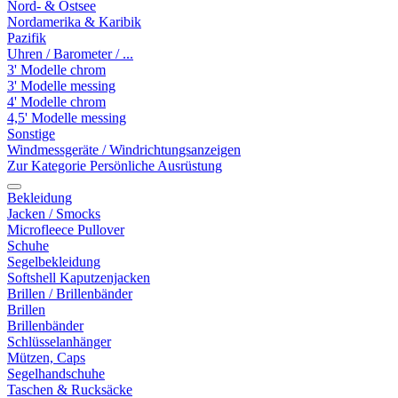
Nord- & Ostsee
Nordamerika & Karibik
Pazifik
Uhren / Barometer / ...
3' Modelle chrom
3' Modelle messing
4' Modelle chrom
4,5' Modelle messing
Sonstige
Windmessgeräte / Windrichtungsanzeigen
Zur Kategorie Persönliche Ausrüstung
Bekleidung
Jacken / Smocks
Microfleece Pullover
Schuhe
Segelbekleidung
Softshell Kaputzenjacken
Brillen / Brillenbänder
Brillen
Brillenbänder
Schlüsselanhänger
Mützen, Caps
Segelhandschuhe
Taschen & Rucksäcke