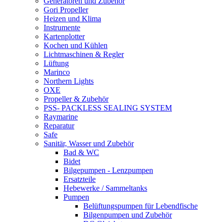
Generatoren und Zubehör
Gori Propeller
Heizen und Klima
Instrumente
Kartenplotter
Kochen und Kühlen
Lichtmaschinen & Regler
Lüftung
Marinco
Northern Lights
OXE
Propeller & Zubehör
PSS- PACKLESS SEALING SYSTEM
Raymarine
Reparatur
Safe
Sanitär, Wasser und Zubehör
Bad & WC
Bidet
Bilgepumpen - Lenzpumpen
Ersatzteile
Hebewerke / Sammeltanks
Pumpen
Belüftungspumpen für Lebendfische
Bilgenpumpen und Zubehör