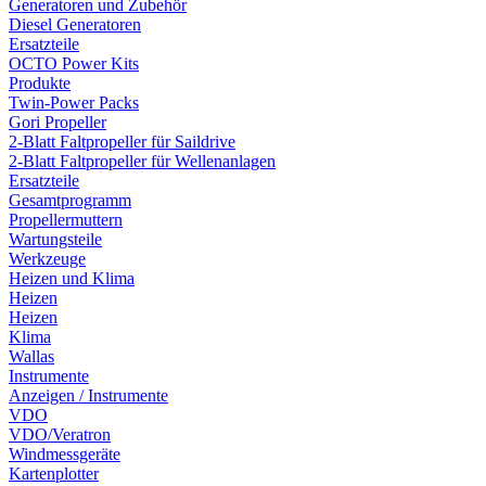
Generatoren und Zubehör
Diesel Generatoren
Ersatzteile
OCTO Power Kits
Produkte
Twin-Power Packs
Gori Propeller
2-Blatt Faltpropeller für Saildrive
2-Blatt Faltpropeller für Wellenanlagen
Ersatzteile
Gesamtprogramm
Propellermuttern
Wartungsteile
Werkzeuge
Heizen und Klima
Heizen
Heizen
Klima
Wallas
Instrumente
Anzeigen / Instrumente
VDO
VDO/Veratron
Windmessgeräte
Kartenplotter