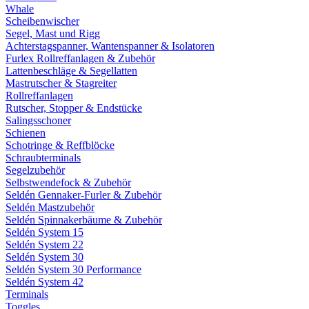
Whale
Scheibenwischer
Segel, Mast und Rigg
Achterstagspanner, Wantenspanner & Isolatoren
Furlex Rollreffanlagen & Zubehör
Lattenbeschläge & Segellatten
Mastrutscher & Stagreiter
Rollreffanlagen
Rutscher, Stopper & Endstücke
Salingsschoner
Schienen
Schotringe & Reffblöcke
Schraubterminals
Segelzubehör
Selbstwendefock & Zubehör
Seldén Gennaker-Furler & Zubehör
Seldén Mastzubehör
Seldén Spinnakerbäume & Zubehör
Seldén System 15
Seldén System 22
Seldén System 30
Seldén System 30 Performance
Seldén System 42
Terminals
Toggles