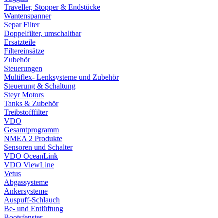
Traveller, Stopper & Endstücke
Wantenspanner
Separ Filter
Doppelfilter, umschaltbar
Ersatzteile
Filtereinsätze
Zubehör
Steuerungen
Multiflex- Lenksysteme und Zubehör
Steuerung & Schaltung
Steyr Motors
Tanks & Zubehör
Treibstofffilter
VDO
Gesamtprogramm
NMEA 2 Produkte
Sensoren und Schalter
VDO OceanLink
VDO ViewLine
Vetus
Abgassysteme
Ankersysteme
Auspuff-Schlauch
Be- und Entlüftung
Bootsfenster