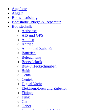
Angebote
Angeln
Bootsausrüstung
Bootsfarbe, Pflege & Reparatur
Bootstechnik
Actisense
AIS und GPS
Anoden
Antrieb
Audio und Zubehör
Batterien
Beleuchtung
Bootselektrik
Bug- / Heckschrauben
Bukh
Centa
Centek
Digital Yacht
Elektromotoren und Zubehör
Fittinge
Funk
Garmin
Geber