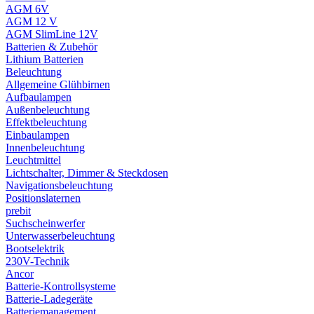
AGM 6V
AGM 12 V
AGM SlimLine 12V
Batterien & Zubehör
Lithium Batterien
Beleuchtung
Allgemeine Glühbirnen
Aufbaulampen
Außenbeleuchtung
Effektbeleuchtung
Einbaulampen
Innenbeleuchtung
Leuchtmittel
Lichtschalter, Dimmer & Steckdosen
Navigationsbeleuchtung
Positionslaternen
prebit
Suchscheinwerfer
Unterwasserbeleuchtung
Bootselektrik
230V-Technik
Ancor
Batterie-Kontrollsysteme
Batterie-Ladegeräte
Batteriemanagement