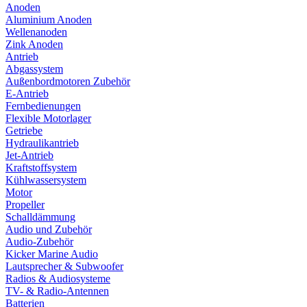
Anoden
Aluminium Anoden
Wellenanoden
Zink Anoden
Antrieb
Abgassystem
Außenbordmotoren Zubehör
E-Antrieb
Fernbedienungen
Flexible Motorlager
Getriebe
Hydraulikantrieb
Jet-Antrieb
Kraftstoffsystem
Kühlwassersystem
Motor
Propeller
Schalldämmung
Audio und Zubehör
Audio-Zubehör
Kicker Marine Audio
Lautsprecher & Subwoofer
Radios & Audiosysteme
TV- & Radio-Antennen
Batterien