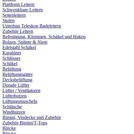
Plattform Leitern
Schwenkbare Leitern
Seitenleitern
Stufen
Unterbau Teleskop Badeleitern
Zubehör Leitern
Befestigung, Klemmen, Schäkel und Haken
Bolzen, Splinte & Niete
Edelstahl Schäkel
Karabiner
Schlösser
Schäkel
Belüftung
Belüftungsgitter
Decksbelüftung
Dorade Lüfter
Lüfter / Ventilatoren
Lüfterhutzen
Lüftungsmuscheln
Schläuche
Windhutzen
Bimini, Verdecke und Zubehör
Zubehör Bimini/T-Tops
Blöcke
Blöcke