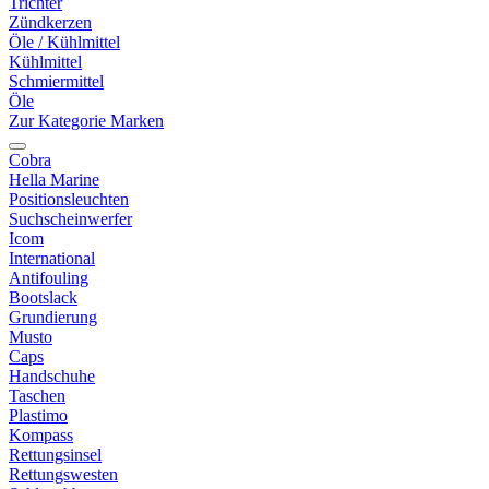
Trichter
Zündkerzen
Öle / Kühlmittel
Kühlmittel
Schmiermittel
Öle
Zur Kategorie Marken
Cobra
Hella Marine
Positionsleuchten
Suchscheinwerfer
Icom
International
Antifouling
Bootslack
Grundierung
Musto
Caps
Handschuhe
Taschen
Plastimo
Kompass
Rettungsinsel
Rettungswesten