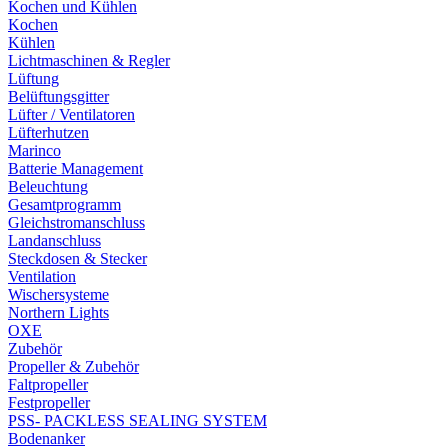
Kochen und Kühlen
Kochen
Kühlen
Lichtmaschinen & Regler
Lüftung
Belüftungsgitter
Lüfter / Ventilatoren
Lüfterhutzen
Marinco
Batterie Management
Beleuchtung
Gesamtprogramm
Gleichstromanschluss
Landanschluss
Steckdosen & Stecker
Ventilation
Wischersysteme
Northern Lights
OXE
Zubehör
Propeller & Zubehör
Faltpropeller
Festpropeller
PSS- PACKLESS SEALING SYSTEM
Bodenanker