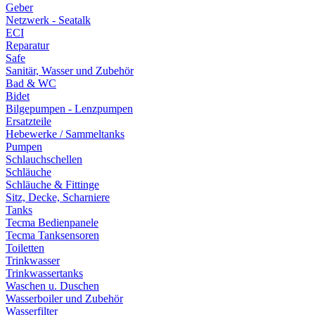
Geber
Netzwerk - Seatalk
ECI
Reparatur
Safe
Sanitär, Wasser und Zubehör
Bad & WC
Bidet
Bilgepumpen - Lenzpumpen
Ersatzteile
Hebewerke / Sammeltanks
Pumpen
Schlauchschellen
Schläuche
Schläuche & Fittinge
Sitz, Decke, Scharniere
Tanks
Tecma Bedienpanele
Tecma Tanksensoren
Toiletten
Trinkwasser
Trinkwassertanks
Waschen u. Duschen
Wasserboiler und Zubehör
Wasserfilter