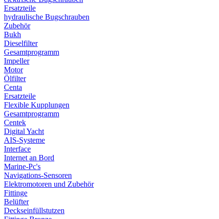
Ersatzteile
hydraulische Bugschrauben
Zubehör
Bukh
Dieselfilter
Gesamtprogramm
Impeller
Motor
Ölfilter
Centa
Ersatzteile
Flexible Kupplungen
Gesamtprogramm
Centek
Digital Yacht
AIS-Systeme
Interface
Internet an Bord
Marine-Pc's
Navigations-Sensoren
Elektromotoren und Zubehör
Fittinge
Belüfter
Deckseinfüllstutzen