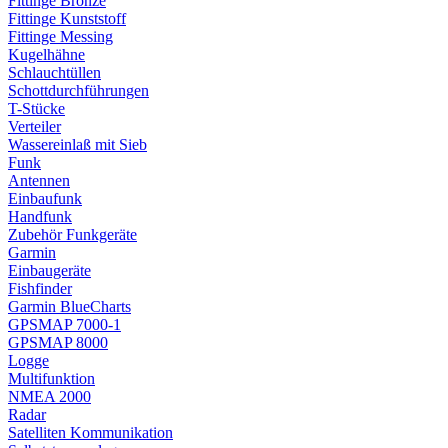
Fittinge Bronze
Fittinge Kunststoff
Fittinge Messing
Kugelhähne
Schlauchtüllen
Schottdurchführungen
T-Stücke
Verteiler
Wassereinlaß mit Sieb
Funk
Antennen
Einbaufunk
Handfunk
Zubehör Funkgeräte
Garmin
Einbaugeräte
Fishfinder
Garmin BlueCharts
GPSMAP 7000-1
GPSMAP 8000
Logge
Multifunktion
NMEA 2000
Radar
Satelliten Kommunikation