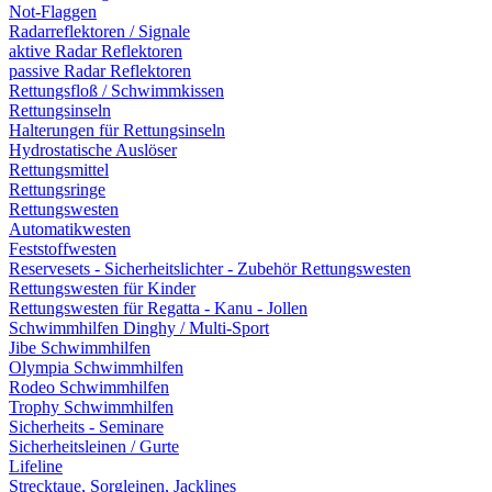
Not-Flaggen
Radarreflektoren / Signale
aktive Radar Reflektoren
passive Radar Reflektoren
Rettungsfloß / Schwimmkissen
Rettungsinseln
Halterungen für Rettungsinseln
Hydrostatische Auslöser
Rettungsmittel
Rettungsringe
Rettungswesten
Automatikwesten
Feststoffwesten
Reservesets - Sicherheitslichter - Zubehör Rettungswesten
Rettungswesten für Kinder
Rettungswesten für Regatta - Kanu - Jollen
Schwimmhilfen Dinghy / Multi-Sport
Jibe Schwimmhilfen
Olympia Schwimmhilfen
Rodeo Schwimmhilfen
Trophy Schwimmhilfen
Sicherheits - Seminare
Sicherheitsleinen / Gurte
Lifeline
Strecktaue, Sorgleinen, Jacklines