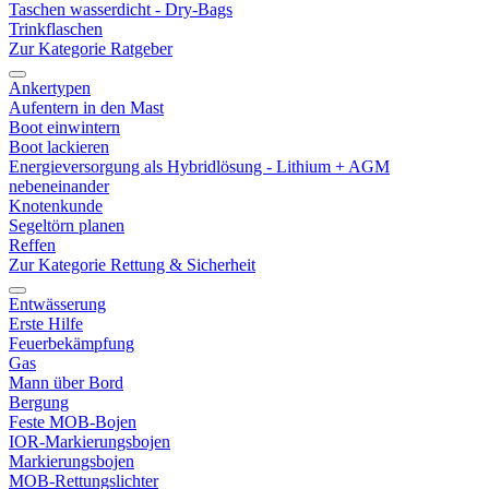
Taschen wasserdicht - Dry-Bags
Trinkflaschen
Zur Kategorie Ratgeber
Ankertypen
Aufentern in den Mast
Boot einwintern
Boot lackieren
Energieversorgung als Hybridlösung - Lithium + AGM
nebeneinander
Knotenkunde
Segeltörn planen
Reffen
Zur Kategorie Rettung & Sicherheit
Entwässerung
Erste Hilfe
Feuerbekämpfung
Gas
Mann über Bord
Bergung
Feste MOB-Bojen
IOR-Markierungsbojen
Markierungsbojen
MOB-Rettungslichter