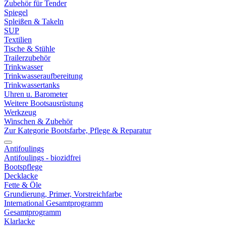
Zubehör für Tender
Spiegel
Spleißen & Takeln
SUP
Textilien
Tische & Stühle
Trailerzubehör
Trinkwasser
Trinkwasseraufbereitung
Trinkwassertanks
Uhren u. Barometer
Weitere Bootsausrüstung
Werkzeug
Winschen & Zubehör
Zur Kategorie Bootsfarbe, Pflege & Reparatur
Antifoulings
Antifoulings - biozidfrei
Bootspflege
Decklacke
Fette & Öle
Grundierung, Primer, Vorstreichfarbe
International Gesamtprogramm
Gesamtprogramm
Klarlacke