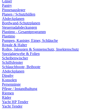
Gläser
Pantry
Pinnenausleger
Planen / Schutzhüllen
Abdeckplanen
Bordwand-Schutzplanen
Steuerradabdeckungen
Plastimo - Gesamtprogramm
Plastimo
Pumpen, Kanister, Eimer, Schläuche
Regale & Halter
Rollos, Jalousien & Sonnenschutz, Insektenschutz
Spezialgewebe & Folien
Scheibenwischer
Schiffsfenster
Schlauchboote, Beiboote
Abdeckplanen
Dinghy
Konsolen
Persenninge
Pflege / Instandhaltung
Riemen
Räder
Yacht HP Tender
Yacht Tender