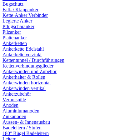
Bugschutz
Falt- / Klappanker
Kette-Anker Verbinder
Legierte Anker
Pflugscharanker
Pilzanker
Plattenanker
Ankerketten
Ankerkette Edelstahl
Ankerkette verzinkt
Kettentunnel / Durchführungen
Kettenverbindungsglieder
Ankerwinden und Zubehör
Ankerhalter & Rollen
Ankerwinden horizontal
Ankerwinden vertikal
Ankerzubehör
Verholspille
Anoden
Aluminiumanoden
Zinkanoden
Aussen- & Innenausbau
Badeleitern / Stufen
180° Bügel Badeleitern
Leitern