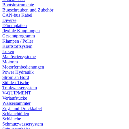
Bootsinstrumente
Bugschrauben und Zubehör
CAN-bus Kabel
Diverse
Dämmplatten
flexible Kupplungen
Gesamtprogramm
Klampen / Poller
Kraftstoffsystem
Luken
Manövriersysteme
Motoren
Motorfernbedienungen
Power Hydraulik
Strom an Bord
Stühle / Tische
Trinkwassersystem
V-QUIPMENT
Verlaufstücke
Wassersammler
Zug- und Druckkabel
Schlauchtüllen
Schläuche
Schmutzwassersystem