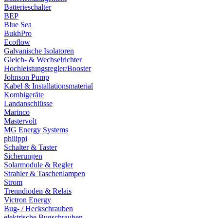
Batterieschalter
BEP
Blue Sea
BukhPro
Ecoflow
Galvanische Isolatoren
Gleich- & Wechselrichter
Hochleistungsregler/Booster
Johnson Pump
Kabel & Installationsmaterial
Kombigeräte
Landanschlüsse
Marinco
Mastervolt
MG Energy Systems
philippi
Schalter & Taster
Sicherungen
Solarmodule & Regler
Strahler & Taschenlampen
Strom
Trenndioden & Relais
Victron Energy
Bug- / Heckschrauben
elektrische Bugschrauben