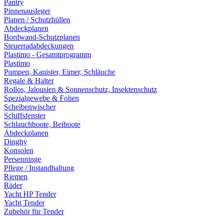
Pantry
Pinnenausleger
Planen / Schutzhüllen
Abdeckplanen
Bordwand-Schutzplanen
Steuerradabdeckungen
Plastimo - Gesamtprogramm
Plastimo
Pumpen, Kanister, Eimer, Schläuche
Regale & Halter
Rollos, Jalousien & Sonnenschutz, Insektenschutz
Spezialgewebe & Folien
Scheibenwischer
Schiffsfenster
Schlauchboote, Beiboote
Abdeckplanen
Dinghy
Konsolen
Persenninge
Pflege / Instandhaltung
Riemen
Räder
Yacht HP Tender
Yacht Tender
Zubehör für Tender