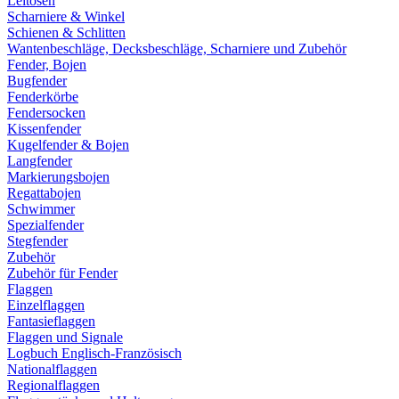
Leitösen
Scharniere & Winkel
Schienen & Schlitten
Wantenbeschläge, Decksbeschläge, Scharniere und Zubehör
Fender, Bojen
Bugfender
Fenderkörbe
Fendersocken
Kissenfender
Kugelfender & Bojen
Langfender
Markierungsbojen
Regattabojen
Schwimmer
Spezialfender
Stegfender
Zubehör
Zubehör für Fender
Flaggen
Einzelflaggen
Fantasieflaggen
Flaggen und Signale
Logbuch Englisch-Französisch
Nationalflaggen
Regionalflaggen