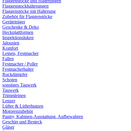
Flaggenstöcke und Halterungen
Flaggenstockhalterungen
Flaggenstöcke mit Halterung
Zubehör für Flaggenstöcke
Geräteträger
Geschenke & Deko
Heckplattformen
Inspektionsluken
Jalousien
Komfort
Leinen, Festmacher
Fallen
Festmacher / Poller
Festmacherhalter
Ruckdämpfer
Schoten
sonstiges Tauwerk
Tauwerk
Trimmleinen
Lenzer
Lüfter & Lüfterhutzen
Motorenzubehör
Pantry, Kabinen-Ausstattung, Aufbewahren
Geschirr und Besteck
Gläser