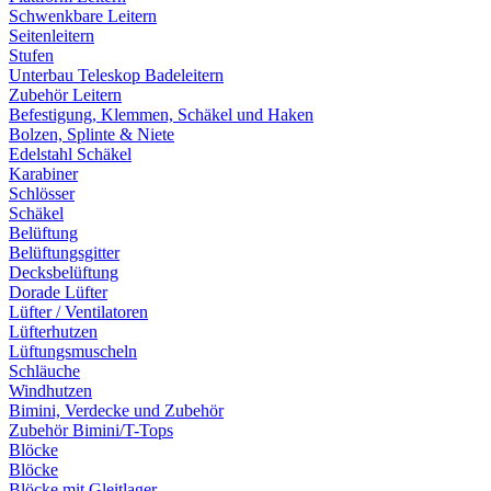
Schwenkbare Leitern
Seitenleitern
Stufen
Unterbau Teleskop Badeleitern
Zubehör Leitern
Befestigung, Klemmen, Schäkel und Haken
Bolzen, Splinte & Niete
Edelstahl Schäkel
Karabiner
Schlösser
Schäkel
Belüftung
Belüftungsgitter
Decksbelüftung
Dorade Lüfter
Lüfter / Ventilatoren
Lüfterhutzen
Lüftungsmuscheln
Schläuche
Windhutzen
Bimini, Verdecke und Zubehör
Zubehör Bimini/T-Tops
Blöcke
Blöcke
Blöcke mit Gleitlager