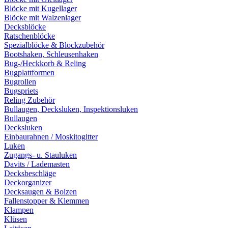
Blöcke mit Kugellager
Blöcke mit Walzenlager
Decksblöcke
Ratschenblöcke
Spezialblöcke & Blockzubehör
Bootshaken, Schleusenhaken
Bug-/Heckkorb & Reling
Bugplattformen
Bugrollen
Bugspriets
Reling Zubehör
Bullaugen, Decksluken, Inspektionsluken
Bullaugen
Decksluken
Einbaurahnen / Moskitogitter
Luken
Zugangs- u. Stauluken
Davits / Lademasten
Decksbeschläge
Deckorganizer
Decksaugen & Bolzen
Fallenstopper & Klemmen
Klampen
Klüsen