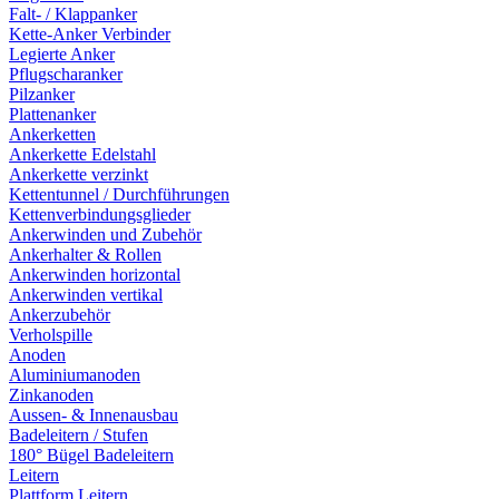
Falt- / Klappanker
Kette-Anker Verbinder
Legierte Anker
Pflugscharanker
Pilzanker
Plattenanker
Ankerketten
Ankerkette Edelstahl
Ankerkette verzinkt
Kettentunnel / Durchführungen
Kettenverbindungsglieder
Ankerwinden und Zubehör
Ankerhalter & Rollen
Ankerwinden horizontal
Ankerwinden vertikal
Ankerzubehör
Verholspille
Anoden
Aluminiumanoden
Zinkanoden
Aussen- & Innenausbau
Badeleitern / Stufen
180° Bügel Badeleitern
Leitern
Plattform Leitern