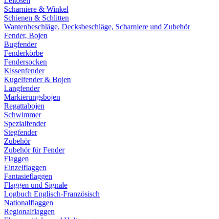
Leitösen
Scharniere & Winkel
Schienen & Schlitten
Wantenbeschläge, Decksbeschläge, Scharniere und Zubehör
Fender, Bojen
Bugfender
Fenderkörbe
Fendersocken
Kissenfender
Kugelfender & Bojen
Langfender
Markierungsbojen
Regattabojen
Schwimmer
Spezialfender
Stegfender
Zubehör
Zubehör für Fender
Flaggen
Einzelflaggen
Fantasieflaggen
Flaggen und Signale
Logbuch Englisch-Französisch
Nationalflaggen
Regionalflaggen