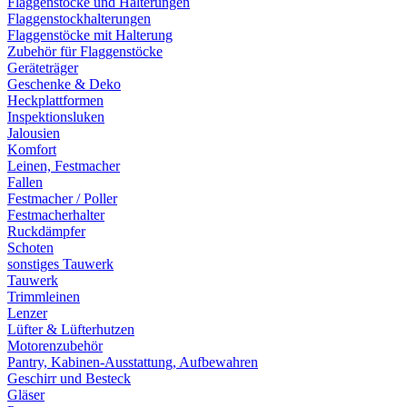
Flaggenstöcke und Halterungen
Flaggenstockhalterungen
Flaggenstöcke mit Halterung
Zubehör für Flaggenstöcke
Geräteträger
Geschenke & Deko
Heckplattformen
Inspektionsluken
Jalousien
Komfort
Leinen, Festmacher
Fallen
Festmacher / Poller
Festmacherhalter
Ruckdämpfer
Schoten
sonstiges Tauwerk
Tauwerk
Trimmleinen
Lenzer
Lüfter & Lüfterhutzen
Motorenzubehör
Pantry, Kabinen-Ausstattung, Aufbewahren
Geschirr und Besteck
Gläser