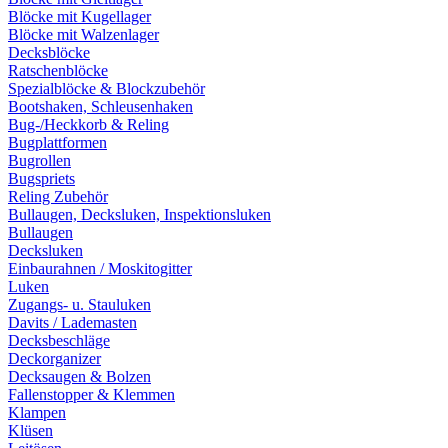
Blöcke mit Kugellager
Blöcke mit Walzenlager
Decksblöcke
Ratschenblöcke
Spezialblöcke & Blockzubehör
Bootshaken, Schleusenhaken
Bug-/Heckkorb & Reling
Bugplattformen
Bugrollen
Bugspriets
Reling Zubehör
Bullaugen, Decksluken, Inspektionsluken
Bullaugen
Decksluken
Einbaurahnen / Moskitogitter
Luken
Zugangs- u. Stauluken
Davits / Lademasten
Decksbeschläge
Deckorganizer
Decksaugen & Bolzen
Fallenstopper & Klemmen
Klampen
Klüsen