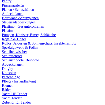
Pantry
Pinnenausleger
Planen / Schutzhüllen
Abdeckplanen
Bordwand-Schutzplanen
Steuerradabdeckungen
Plastimo - Gesamtprogramm
Plastimo
Pumpen, Kanister, Eimer, Schläuche
Regale & Halter
Rollos, Jalousien & Sonnenschutz, Insektenschutz
Spezialgewebe & Folien
Scheibenwischer
Schiffsfenster
Schlauchboote, Beiboote
Abdeckplanen
Dinghy
Konsolen
Persenninge
Pflege / Instandhaltung
Riemen
Räder
Yacht HP Tender
Yacht Tender
Zubehör für Tender