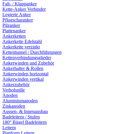
Falt- / Klappanker
Kette-Anker Verbinder
Legierte Anker
Pflugscharanker
Pilzanker
Plattenanker
Ankerketten
Ankerkette Edelstahl
Ankerkette verzinkt
Kettentunnel / Durchführungen
Kettenverbindungsglieder
Ankerwinden und Zubehör
Ankerhalter & Rollen
Ankerwinden horizontal
Ankerwinden vertikal
Ankerzubehör
Verholspille
Anoden
Aluminiumanoden
Zinkanoden
Aussen- & Innenausbau
Badeleitern / Stufen
180° Bügel Badeleitern
Leitern
Plattform Leitern