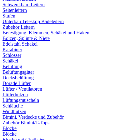
Schwenkbare Leitern
Seitenleitern
Stufen
Unterbau Teleskop Badeleitern
Zubehör Leitern
Befestigung, Klemmen, Schäkel und Haken
Bolzen, Splinte & Niete
Edelstahl Schäkel
Karabiner
Schlösser
Schäkel
Belüftung
Belüftungsgitter
Decksbelüftung
Dorade Lüfter
Lüfter / Ventilatoren
Lüfterhutzen
Lüftungsmuscheln
Schläuche
Windhutzen
Bimini, Verdecke und Zubehör
Zubehör Bimini/T-Tops
Blöcke
Blöcke
Blöcke mit Gleitlager