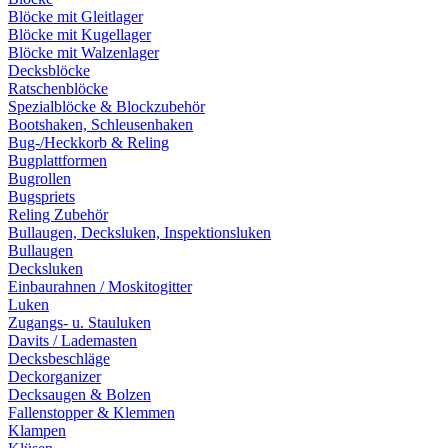
Blöcke mit Gleitlager
Blöcke mit Kugellager
Blöcke mit Walzenlager
Decksblöcke
Ratschenblöcke
Spezialblöcke & Blockzubehör
Bootshaken, Schleusenhaken
Bug-/Heckkorb & Reling
Bugplattformen
Bugrollen
Bugspriets
Reling Zubehör
Bullaugen, Decksluken, Inspektionsluken
Bullaugen
Decksluken
Einbaurahnen / Moskitogitter
Luken
Zugangs- u. Stauluken
Davits / Lademasten
Decksbeschläge
Deckorganizer
Decksaugen & Bolzen
Fallenstopper & Klemmen
Klampen