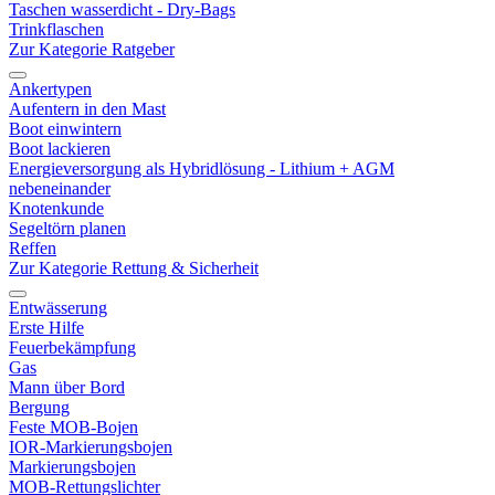
Taschen wasserdicht - Dry-Bags
Trinkflaschen
Zur Kategorie Ratgeber
Ankertypen
Aufentern in den Mast
Boot einwintern
Boot lackieren
Energieversorgung als Hybridlösung - Lithium + AGM
nebeneinander
Knotenkunde
Segeltörn planen
Reffen
Zur Kategorie Rettung & Sicherheit
Entwässerung
Erste Hilfe
Feuerbekämpfung
Gas
Mann über Bord
Bergung
Feste MOB-Bojen
IOR-Markierungsbojen
Markierungsbojen
MOB-Rettungslichter