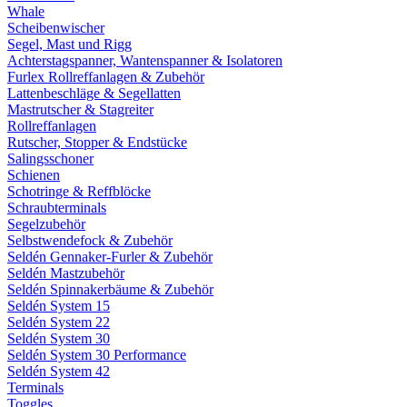
Whale
Scheibenwischer
Segel, Mast und Rigg
Achterstagspanner, Wantenspanner & Isolatoren
Furlex Rollreffanlagen & Zubehör
Lattenbeschläge & Segellatten
Mastrutscher & Stagreiter
Rollreffanlagen
Rutscher, Stopper & Endstücke
Salingsschoner
Schienen
Schotringe & Reffblöcke
Schraubterminals
Segelzubehör
Selbstwendefock & Zubehör
Seldén Gennaker-Furler & Zubehör
Seldén Mastzubehör
Seldén Spinnakerbäume & Zubehör
Seldén System 15
Seldén System 22
Seldén System 30
Seldén System 30 Performance
Seldén System 42
Terminals
Toggles