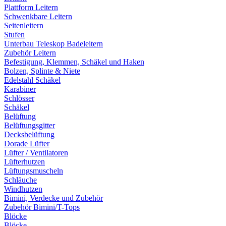
Plattform Leitern
Schwenkbare Leitern
Seitenleitern
Stufen
Unterbau Teleskop Badeleitern
Zubehör Leitern
Befestigung, Klemmen, Schäkel und Haken
Bolzen, Splinte & Niete
Edelstahl Schäkel
Karabiner
Schlösser
Schäkel
Belüftung
Belüftungsgitter
Decksbelüftung
Dorade Lüfter
Lüfter / Ventilatoren
Lüfterhutzen
Lüftungsmuscheln
Schläuche
Windhutzen
Bimini, Verdecke und Zubehör
Zubehör Bimini/T-Tops
Blöcke
Blöcke