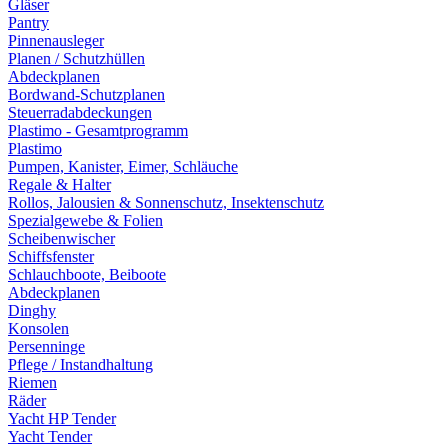
Gläser
Pantry
Pinnenausleger
Planen / Schutzhüllen
Abdeckplanen
Bordwand-Schutzplanen
Steuerradabdeckungen
Plastimo - Gesamtprogramm
Plastimo
Pumpen, Kanister, Eimer, Schläuche
Regale & Halter
Rollos, Jalousien & Sonnenschutz, Insektenschutz
Spezialgewebe & Folien
Scheibenwischer
Schiffsfenster
Schlauchboote, Beiboote
Abdeckplanen
Dinghy
Konsolen
Persenninge
Pflege / Instandhaltung
Riemen
Räder
Yacht HP Tender
Yacht Tender