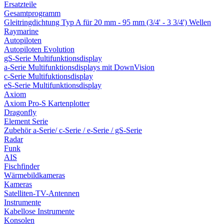
Ersatzteile
Gesamtprogramm
Gleitringdichtung Typ A für 20 mm - 95 mm (3/4' - 3 3/4') Wellen
Raymarine
Autopiloten
Autopiloten Evolution
gS-Serie Multifunktionsdisplay
a-Serie Multifunktionsdisplays mit DownVision
c-Serie Multifuktionsdisplay
eS-Serie Multifunktionsdisplay
Axiom
Axiom Pro-S Kartenplotter
Dragonfly
Element Serie
Zubehör a-Serie/ c-Serie / e-Serie / gS-Serie
Radar
Funk
AIS
Fischfinder
Wärmebildkameras
Kameras
Satelliten-TV-Antennen
Instrumente
Kabellose Instrumente
Konsolen