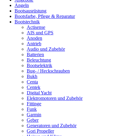
Angeln
Bootsausrüstung
Bootsfarbe, Pflege & Reparatur
Bootstechnik
Actisense
AIS und GPS
Anoden
Antrieb
Audio und Zubehör
Batterien
Beleuchtung
Bootselektrik
Bug- / Heckschrauben
Bukh
Centa
Centek
Digital Yacht
Elektromotoren und Zubehör
Fittinge
Funk
Garmin
Geber
Generatoren und Zubehör
Gori Propeller