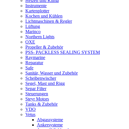
Heizen und Klima
Instrumente
Kartenplotter
Kochen und Kühlen
Lichtmaschinen & Regler
Lüftung
Marinco
Northern Lights
OXE
Propeller & Zubehör
PSS- PACKLESS SEALING SYSTEM
Raymarine
Reparatur
Safe
Sanitär, Wasser und Zubehör
Scheibenwischer
Segel, Mast und Rigg
Separ Filter
Steuerungen
Steyr Motors
Tanks & Zubehör
VDO
Vetus
Abgassysteme
Ankersysteme