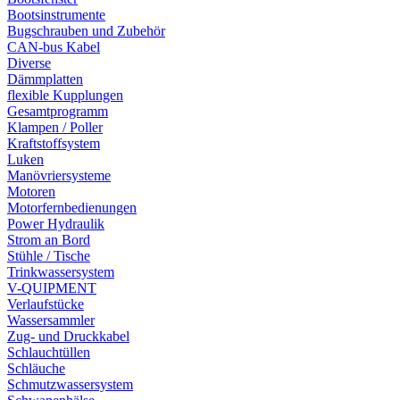
Bootsinstrumente
Bugschrauben und Zubehör
CAN-bus Kabel
Diverse
Dämmplatten
flexible Kupplungen
Gesamtprogramm
Klampen / Poller
Kraftstoffsystem
Luken
Manövriersysteme
Motoren
Motorfernbedienungen
Power Hydraulik
Strom an Bord
Stühle / Tische
Trinkwassersystem
V-QUIPMENT
Verlaufstücke
Wassersammler
Zug- und Druckkabel
Schlauchtüllen
Schläuche
Schmutzwassersystem