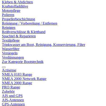
Kleben & Abdichten
Kraftstoffadditive
Motorpflege
Polieren
Propellerbeschichtung
Reinigung / Vorbereitung / Entfernen
Reinigen
Reißverschlüsse & Klettband
Spachtel & Reparieren
Textilpflege
Trinkwasser am Boot, Reinigung, Konservierung, Filter
Wasserfilter
Versiegeln
Verdünnungen
Zur Kategorie Bootstechnik
Actisense
NMEA 0183 Range
NMEA 2000 Network Range
NMEA 2000 Range
PRO Range
Zubehör
AIS und GPS
AIS-Antennen
GPS-Antennen