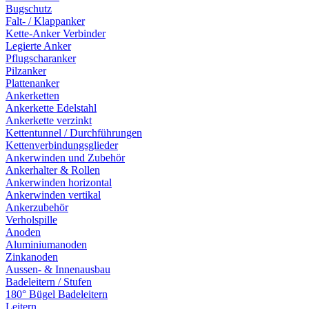
Bugschutz
Falt- / Klappanker
Kette-Anker Verbinder
Legierte Anker
Pflugscharanker
Pilzanker
Plattenanker
Ankerketten
Ankerkette Edelstahl
Ankerkette verzinkt
Kettentunnel / Durchführungen
Kettenverbindungsglieder
Ankerwinden und Zubehör
Ankerhalter & Rollen
Ankerwinden horizontal
Ankerwinden vertikal
Ankerzubehör
Verholspille
Anoden
Aluminiumanoden
Zinkanoden
Aussen- & Innenausbau
Badeleitern / Stufen
180° Bügel Badeleitern
Leitern