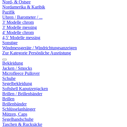
Nord- & Ostsee
Nordamerika & Karibik
Pazifik
Uhren / Barometer / ...
3' Modelle chrom
3' Modelle messing
4' Modelle chrom
4,5' Modelle messing
Sonstige
Windmessgeräte / Windrichtungsanzeigen
Zur Kategorie Persönliche Ausrüstung
Bekleidung
Jacken / Smocks
Microfleece Pullover
Schuhe
Segelbekleidung
Softshell Kaputzenjacken
Brillen / Brillenbänder
Brillen
Brillenbänder
Schlüsselanhänger
Mützen, Caps
Segelhandschuhe
Taschen & Rucksäcke