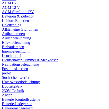
AGM 6V
AGM 12 V
AGM SlimLine 12V
Batterien & Zubehör
Lithium Batterien
Beleuchtung
Allgemeine Glühbirnen
Aufbaulampen
Außenbeleuchtung
Effektbeleuchtung
Einbaulampen
Innenbeleuchtung
Leuchtmittel
Lichtschalter, Dimmer & Steckdosen
Navigationsbeleuchtung
Positionslaternen
prebit
Suchscheinwerfer
Unterwasserbeleuchtung
Bootselektrik
230V-Technik
Ancor
Batterie-Kontrollsysteme
Batterie-Ladegeräte
Batteriemanagement