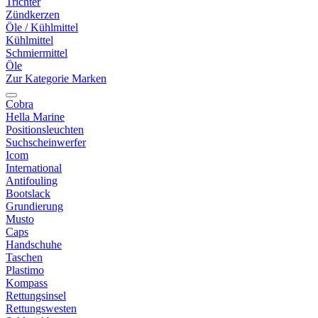
Trichter
Zündkerzen
Öle / Kühlmittel
Kühlmittel
Schmiermittel
Öle
Zur Kategorie Marken
Cobra
Hella Marine
Positionsleuchten
Suchscheinwerfer
Icom
International
Antifouling
Bootslack
Grundierung
Musto
Caps
Handschuhe
Taschen
Plastimo
Kompass
Rettungsinsel
Rettungswesten