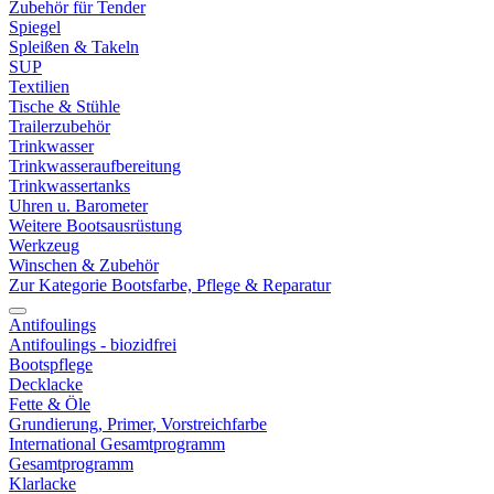
Zubehör für Tender
Spiegel
Spleißen & Takeln
SUP
Textilien
Tische & Stühle
Trailerzubehör
Trinkwasser
Trinkwasseraufbereitung
Trinkwassertanks
Uhren u. Barometer
Weitere Bootsausrüstung
Werkzeug
Winschen & Zubehör
Zur Kategorie Bootsfarbe, Pflege & Reparatur
Antifoulings
Antifoulings - biozidfrei
Bootspflege
Decklacke
Fette & Öle
Grundierung, Primer, Vorstreichfarbe
International Gesamtprogramm
Gesamtprogramm
Klarlacke