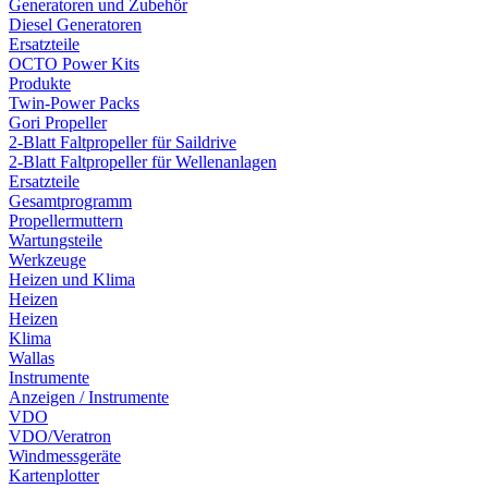
Generatoren und Zubehör
Diesel Generatoren
Ersatzteile
OCTO Power Kits
Produkte
Twin-Power Packs
Gori Propeller
2-Blatt Faltpropeller für Saildrive
2-Blatt Faltpropeller für Wellenanlagen
Ersatzteile
Gesamtprogramm
Propellermuttern
Wartungsteile
Werkzeuge
Heizen und Klima
Heizen
Heizen
Klima
Wallas
Instrumente
Anzeigen / Instrumente
VDO
VDO/Veratron
Windmessgeräte
Kartenplotter