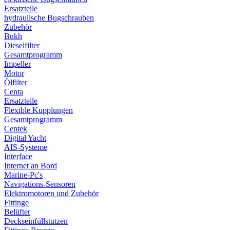
Ersatzteile
hydraulische Bugschrauben
Zubehör
Bukh
Dieselfilter
Gesamtprogramm
Impeller
Motor
Ölfilter
Centa
Ersatzteile
Flexible Kupplungen
Gesamtprogramm
Centek
Digital Yacht
AIS-Systeme
Interface
Internet an Bord
Marine-Pc's
Navigations-Sensoren
Elektromotoren und Zubehör
Fittinge
Belüfter
Deckseinfüllstutzen