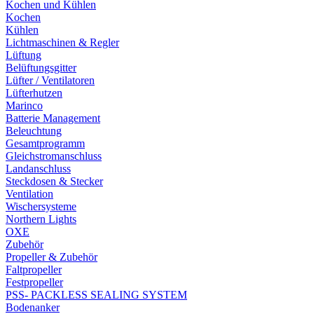
Kochen und Kühlen
Kochen
Kühlen
Lichtmaschinen & Regler
Lüftung
Belüftungsgitter
Lüfter / Ventilatoren
Lüfterhutzen
Marinco
Batterie Management
Beleuchtung
Gesamtprogramm
Gleichstromanschluss
Landanschluss
Steckdosen & Stecker
Ventilation
Wischersysteme
Northern Lights
OXE
Zubehör
Propeller & Zubehör
Faltpropeller
Festpropeller
PSS- PACKLESS SEALING SYSTEM
Bodenanker