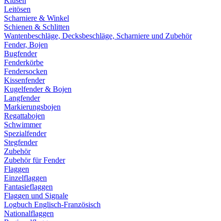
Klüsen
Leitösen
Scharniere & Winkel
Schienen & Schlitten
Wantenbeschläge, Decksbeschläge, Scharniere und Zubehör
Fender, Bojen
Bugfender
Fenderkörbe
Fendersocken
Kissenfender
Kugelfender & Bojen
Langfender
Markierungsbojen
Regattabojen
Schwimmer
Spezialfender
Stegfender
Zubehör
Zubehör für Fender
Flaggen
Einzelflaggen
Fantasieflaggen
Flaggen und Signale
Logbuch Englisch-Französisch
Nationalflaggen