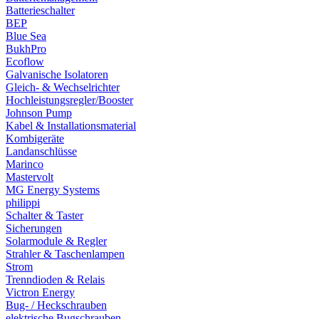
Batterieschalter
BEP
Blue Sea
BukhPro
Ecoflow
Galvanische Isolatoren
Gleich- & Wechselrichter
Hochleistungsregler/Booster
Johnson Pump
Kabel & Installationsmaterial
Kombigeräte
Landanschlüsse
Marinco
Mastervolt
MG Energy Systems
philippi
Schalter & Taster
Sicherungen
Solarmodule & Regler
Strahler & Taschenlampen
Strom
Trenndioden & Relais
Victron Energy
Bug- / Heckschrauben
elektrische Bugschrauben