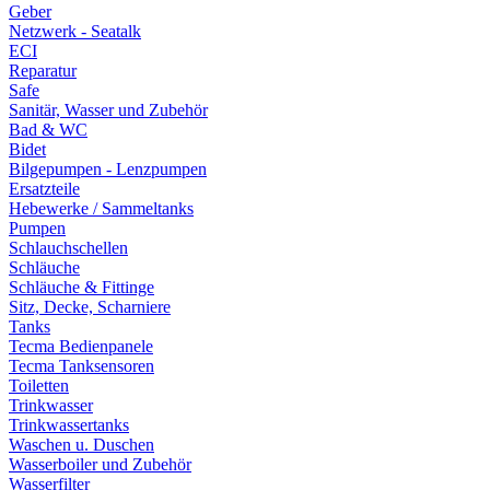
Geber
Netzwerk - Seatalk
ECI
Reparatur
Safe
Sanitär, Wasser und Zubehör
Bad & WC
Bidet
Bilgepumpen - Lenzpumpen
Ersatzteile
Hebewerke / Sammeltanks
Pumpen
Schlauchschellen
Schläuche
Schläuche & Fittinge
Sitz, Decke, Scharniere
Tanks
Tecma Bedienpanele
Tecma Tanksensoren
Toiletten
Trinkwasser
Trinkwassertanks
Waschen u. Duschen
Wasserboiler und Zubehör
Wasserfilter