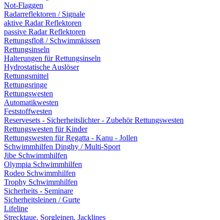
Not-Flaggen
Radarreflektoren / Signale
aktive Radar Reflektoren
passive Radar Reflektoren
Rettungsfloß / Schwimmkissen
Rettungsinseln
Halterungen für Rettungsinseln
Hydrostatische Auslöser
Rettungsmittel
Rettungsringe
Rettungswesten
Automatikwesten
Feststoffwesten
Reservesets - Sicherheitslichter - Zubehör Rettungswesten
Rettungswesten für Kinder
Rettungswesten für Regatta - Kanu - Jollen
Schwimmhilfen Dinghy / Multi-Sport
Jibe Schwimmhilfen
Olympia Schwimmhilfen
Rodeo Schwimmhilfen
Trophy Schwimmhilfen
Sicherheits - Seminare
Sicherheitsleinen / Gurte
Lifeline
Strecktaue, Sorgleinen, Jacklines