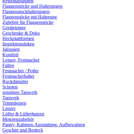
Regionalflaggen
Flaggenstöcke und Halterungen
Flaggenstockhalterungen
Flaggenstöcke mit Halterung
Zubehör für Flaggenstöcke
Geräteträger
Geschenke & Deko
Heckplattformen
Inspektionsluken
Jalousien
Komfort
Leinen, Festmacher
Fallen
Festmacher / Poller
Festmacherhalter
Ruckdämpfer
Schoten
sonstiges Tauwerk
Tauwerk
Trimmleinen
Lenzer
Lüfter & Lüfterhutzen
Motorenzubehör
Pantry, Kabinen-Ausstattung, Aufbewahren
Geschirr und Besteck