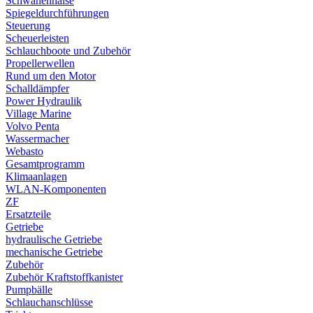
Schwanenhälse
Spiegeldurchführungen
Steuerung
Scheuerleisten
Schlauchboote und Zubehör
Propellerwellen
Rund um den Motor
Schalldämpfer
Power Hydraulik
Village Marine
Volvo Penta
Wassermacher
Webasto
Gesamtprogramm
Klimaanlagen
WLAN-Komponenten
ZF
Ersatzteile
Getriebe
hydraulische Getriebe
mechanische Getriebe
Zubehör
Zubehör Kraftstoffkanister
Pumpbälle
Schlauchanschlüsse