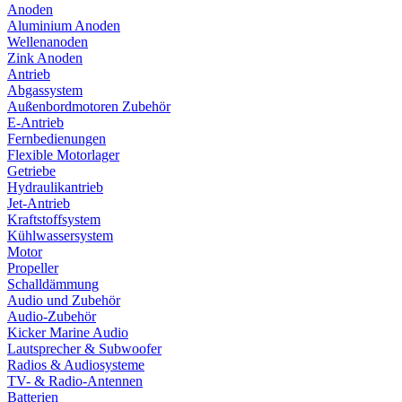
Anoden
Aluminium Anoden
Wellenanoden
Zink Anoden
Antrieb
Abgassystem
Außenbordmotoren Zubehör
E-Antrieb
Fernbedienungen
Flexible Motorlager
Getriebe
Hydraulikantrieb
Jet-Antrieb
Kraftstoffsystem
Kühlwassersystem
Motor
Propeller
Schalldämmung
Audio und Zubehör
Audio-Zubehör
Kicker Marine Audio
Lautsprecher & Subwoofer
Radios & Audiosysteme
TV- & Radio-Antennen
Batterien