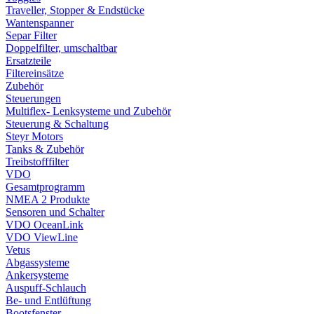
Traveller, Stopper & Endstücke
Wantenspanner
Separ Filter
Doppelfilter, umschaltbar
Ersatzteile
Filtereinsätze
Zubehör
Steuerungen
Multiflex- Lenksysteme und Zubehör
Steuerung & Schaltung
Steyr Motors
Tanks & Zubehör
Treibstofffilter
VDO
Gesamtprogramm
NMEA 2 Produkte
Sensoren und Schalter
VDO OceanLink
VDO ViewLine
Vetus
Abgassysteme
Ankersysteme
Auspuff-Schlauch
Be- und Entlüftung
Bootsfenster