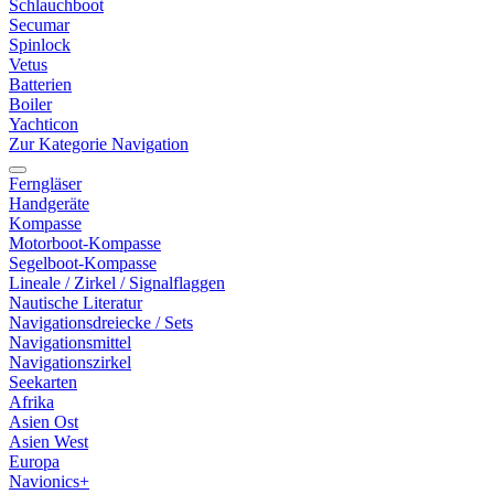
Schlauchboot
Secumar
Spinlock
Vetus
Batterien
Boiler
Yachticon
Zur Kategorie Navigation
Ferngläser
Handgeräte
Kompasse
Motorboot-Kompasse
Segelboot-Kompasse
Lineale / Zirkel / Signalflaggen
Nautische Literatur
Navigationsdreiecke / Sets
Navigationsmittel
Navigationszirkel
Seekarten
Afrika
Asien Ost
Asien West
Europa
Navionics+