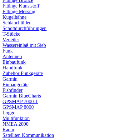
Fittinge Bronze
Fittinge Kunststoff
Fittinge Messing
Kugelhähne
Schlauchtüllen
Schottdurchführungen
T-Stücke
Verteiler
Wassereinlaß mit Sieb
Funk
Antennen
Einbaufunk
Handfunk
Zubehör Funkgeräte
Garmin
Einbaugeräte
Fishfinder
Garmin BlueCharts
GPSMAP 7000-1
GPSMAP 8000
Logge
Multifunktion
NMEA 2000
Radar
Satelliten Kommunikation