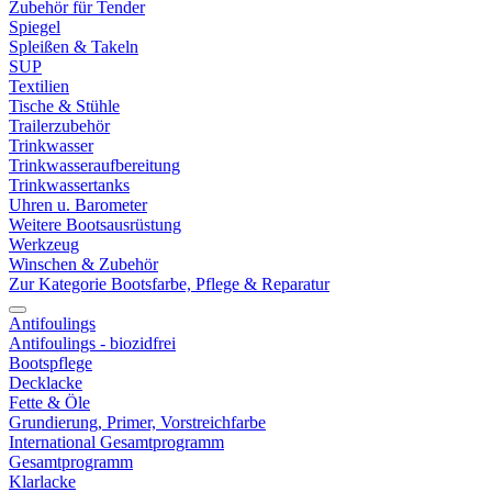
Zubehör für Tender
Spiegel
Spleißen & Takeln
SUP
Textilien
Tische & Stühle
Trailerzubehör
Trinkwasser
Trinkwasseraufbereitung
Trinkwassertanks
Uhren u. Barometer
Weitere Bootsausrüstung
Werkzeug
Winschen & Zubehör
Zur Kategorie Bootsfarbe, Pflege & Reparatur
Antifoulings
Antifoulings - biozidfrei
Bootspflege
Decklacke
Fette & Öle
Grundierung, Primer, Vorstreichfarbe
International Gesamtprogramm
Gesamtprogramm
Klarlacke