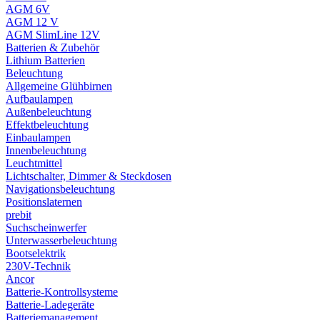
AGM 6V
AGM 12 V
AGM SlimLine 12V
Batterien & Zubehör
Lithium Batterien
Beleuchtung
Allgemeine Glühbirnen
Aufbaulampen
Außenbeleuchtung
Effektbeleuchtung
Einbaulampen
Innenbeleuchtung
Leuchtmittel
Lichtschalter, Dimmer & Steckdosen
Navigationsbeleuchtung
Positionslaternen
prebit
Suchscheinwerfer
Unterwasserbeleuchtung
Bootselektrik
230V-Technik
Ancor
Batterie-Kontrollsysteme
Batterie-Ladegeräte
Batteriemanagement