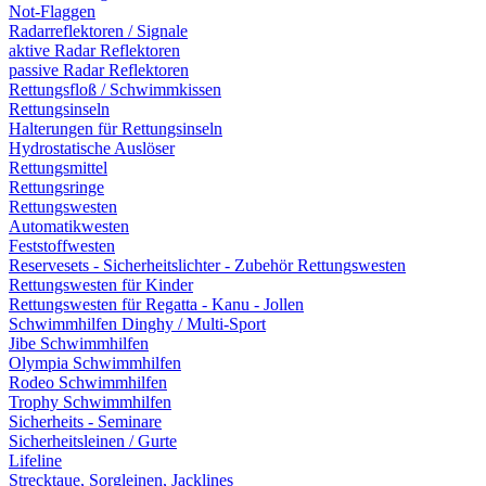
Not-Flaggen
Radarreflektoren / Signale
aktive Radar Reflektoren
passive Radar Reflektoren
Rettungsfloß / Schwimmkissen
Rettungsinseln
Halterungen für Rettungsinseln
Hydrostatische Auslöser
Rettungsmittel
Rettungsringe
Rettungswesten
Automatikwesten
Feststoffwesten
Reservesets - Sicherheitslichter - Zubehör Rettungswesten
Rettungswesten für Kinder
Rettungswesten für Regatta - Kanu - Jollen
Schwimmhilfen Dinghy / Multi-Sport
Jibe Schwimmhilfen
Olympia Schwimmhilfen
Rodeo Schwimmhilfen
Trophy Schwimmhilfen
Sicherheits - Seminare
Sicherheitsleinen / Gurte
Lifeline
Strecktaue, Sorgleinen, Jacklines