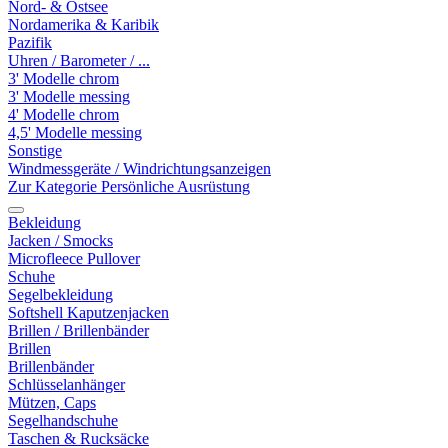
Nord- & Ostsee
Nordamerika & Karibik
Pazifik
Uhren / Barometer / ...
3' Modelle chrom
3' Modelle messing
4' Modelle chrom
4,5' Modelle messing
Sonstige
Windmessgeräte / Windrichtungsanzeigen
Zur Kategorie Persönliche Ausrüstung
Bekleidung
Jacken / Smocks
Microfleece Pullover
Schuhe
Segelbekleidung
Softshell Kaputzenjacken
Brillen / Brillenbänder
Brillen
Brillenbänder
Schlüsselanhänger
Mützen, Caps
Segelhandschuhe
Taschen & Rucksäcke