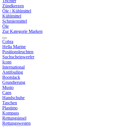
Trichter
Zündkerzen
Öle / Kühlmittel
Kühlmittel
Schmiermittel
Öle
Zur Kategorie Marken
Cobra
Hella Marine
Positionsleuchten
Suchscheinwerfer
Icom
International
Antifouling
Bootslack
Grundierung
Musto
Caps
Handschuhe
Taschen
Plastimo
Kompass
Rettungsinsel
Rettungswesten