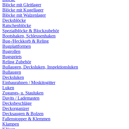
Blöcke mit Gleitlager
Blöcke mit Kugellager
Blöcke mit Walzenlager
Decksblöcke
Ratschenblöcke
Spezialblöcke & Blockzubehör
Bootshaken, Schleusenhaken
Bug-/Heckkorb & Reling
Bugplattformen
Bugrollen
Bugspriets
Reling Zubehör
Bullaugen, Decksluken, Inspektionsluken
Bullaugen
Decksluken
Einbaurahnen / Moskitogitter
Luken
Zugangs- u. Stauluken
Davits / Lademasten
Decksbeschläge
Deckorganizer
Decksaugen & Bolzen
Fallenstopper & Klemmen
Klampen