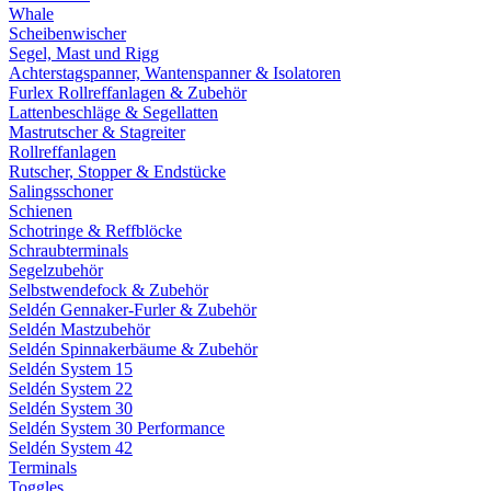
Whale
Scheibenwischer
Segel, Mast und Rigg
Achterstagspanner, Wantenspanner & Isolatoren
Furlex Rollreffanlagen & Zubehör
Lattenbeschläge & Segellatten
Mastrutscher & Stagreiter
Rollreffanlagen
Rutscher, Stopper & Endstücke
Salingsschoner
Schienen
Schotringe & Reffblöcke
Schraubterminals
Segelzubehör
Selbstwendefock & Zubehör
Seldén Gennaker-Furler & Zubehör
Seldén Mastzubehör
Seldén Spinnakerbäume & Zubehör
Seldén System 15
Seldén System 22
Seldén System 30
Seldén System 30 Performance
Seldén System 42
Terminals
Toggles