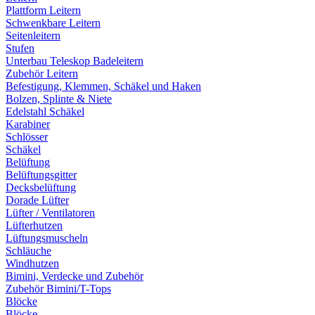
Plattform Leitern
Schwenkbare Leitern
Seitenleitern
Stufen
Unterbau Teleskop Badeleitern
Zubehör Leitern
Befestigung, Klemmen, Schäkel und Haken
Bolzen, Splinte & Niete
Edelstahl Schäkel
Karabiner
Schlösser
Schäkel
Belüftung
Belüftungsgitter
Decksbelüftung
Dorade Lüfter
Lüfter / Ventilatoren
Lüfterhutzen
Lüftungsmuscheln
Schläuche
Windhutzen
Bimini, Verdecke und Zubehör
Zubehör Bimini/T-Tops
Blöcke
Blöcke