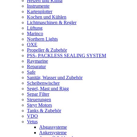
Heizen und Klima
Instrumente
Kartenplotter
Kochen und Kühlen
Lichtmaschinen & Regler
Lüftung
Marinco
Northern Lights
OXE
Propeller & Zubehör
PSS- PACKLESS SEALING SYSTEM
Raymarine
Reparatur
Safe
Sanitär, Wasser und Zubehör
Scheibenwischer
Segel, Mast und Rigg
Separ Filter
Steuerungen
Steyr Motors
Tanks & Zubehör
VDO
Vetus
Abgassysteme
Ankersysteme