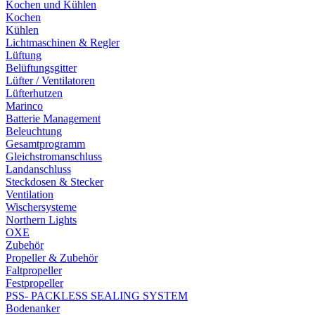
Kochen und Kühlen
Kochen
Kühlen
Lichtmaschinen & Regler
Lüftung
Belüftungsgitter
Lüfter / Ventilatoren
Lüfterhutzen
Marinco
Batterie Management
Beleuchtung
Gesamtprogramm
Gleichstromanschluss
Landanschluss
Steckdosen & Stecker
Ventilation
Wischersysteme
Northern Lights
OXE
Zubehör
Propeller & Zubehör
Faltpropeller
Festpropeller
PSS- PACKLESS SEALING SYSTEM
Bodenanker