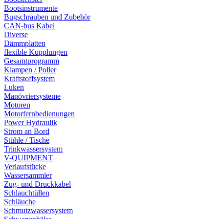
Bootsinstrumente
Bugschrauben und Zubehör
CAN-bus Kabel
Diverse
Dämmplatten
flexible Kupplungen
Gesamtprogramm
Klampen / Poller
Kraftstoffsystem
Luken
Manövriersysteme
Motoren
Motorfernbedienungen
Power Hydraulik
Strom an Bord
Stühle / Tische
Trinkwassersystem
V-QUIPMENT
Verlaufstücke
Wassersammler
Zug- und Druckkabel
Schlauchtüllen
Schläuche
Schmutzwassersystem