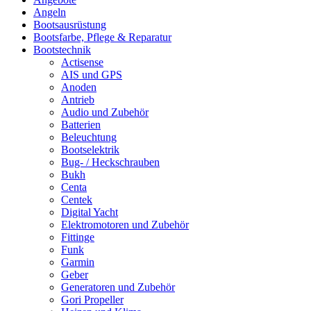
Angeln
Bootsausrüstung
Bootsfarbe, Pflege & Reparatur
Bootstechnik
Actisense
AIS und GPS
Anoden
Antrieb
Audio und Zubehör
Batterien
Beleuchtung
Bootselektrik
Bug- / Heckschrauben
Bukh
Centa
Centek
Digital Yacht
Elektromotoren und Zubehör
Fittinge
Funk
Garmin
Geber
Generatoren und Zubehör
Gori Propeller