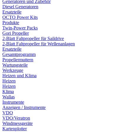
Generatoren und Zubehör
Diesel Generatoren
Ersatzteile
OCTO Power Kits
Produkte
Twin-Power Packs
Gori Propeller
2-Blatt Faltpropeller für Saildrive
2-Blatt Faltpropeller für Wellenanlagen
Ersatzteile
Gesamtprogramm
Propellermuttern
Wartungsteile
Werkzeuge
Heizen und Klima
Heizen
Heizen
Klima
Wallas
Instrumente
Anzeigen / Instrumente
VDO
VDO/Veratron
Windmessgeräte
Kartenplotter