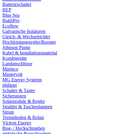
Batterieschalter
BEP
Blue Sea
BukhPro
Ecoflow
Galvanische Isolatoren
Gleich- & Wechselrichter
Hochleistungsregler/Booster
Johnson Pump
Kabel & Installationsmaterial
Kombigeräte
Landanschlüsse
Marinco
Mastervolt
MG Energy Systems
philippi
Schalter & Taster
Sicherungen
Solarmodule & Regler
Strahler & Taschenlampen
Strom
Trenndioden & Relais
Victron Energy
Bug- / Heckschrauben
elektrische Bugschrauben