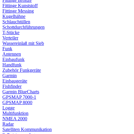
Fittinge Bronze
Fittinge Kunststoff
Fittinge Messing
Kugelhähne
Schlauchtüllen
Schottdurchführungen
T-Stücke
Verteiler
Wassereinlaß mit Sieb
Funk
Antennen
Einbaufunk
Handfunk
Zubehör Funkgeräte
Garmin
Einbaugeräte
Fishfinder
Garmin BlueCharts
GPSMAP 7000-1
GPSMAP 8000
Logge
Multifunktion
NMEA 2000
Radar
Satelliten Kommunikation