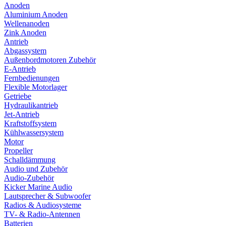
Anoden
Aluminium Anoden
Wellenanoden
Zink Anoden
Antrieb
Abgassystem
Außenbordmotoren Zubehör
E-Antrieb
Fernbedienungen
Flexible Motorlager
Getriebe
Hydraulikantrieb
Jet-Antrieb
Kraftstoffsystem
Kühlwassersystem
Motor
Propeller
Schalldämmung
Audio und Zubehör
Audio-Zubehör
Kicker Marine Audio
Lautsprecher & Subwoofer
Radios & Audiosysteme
TV- & Radio-Antennen
Batterien