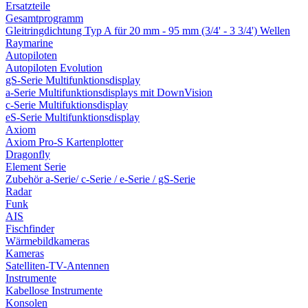
Ersatzteile
Gesamtprogramm
Gleitringdichtung Typ A für 20 mm - 95 mm (3/4' - 3 3/4') Wellen
Raymarine
Autopiloten
Autopiloten Evolution
gS-Serie Multifunktionsdisplay
a-Serie Multifunktionsdisplays mit DownVision
c-Serie Multifuktionsdisplay
eS-Serie Multifunktionsdisplay
Axiom
Axiom Pro-S Kartenplotter
Dragonfly
Element Serie
Zubehör a-Serie/ c-Serie / e-Serie / gS-Serie
Radar
Funk
AIS
Fischfinder
Wärmebildkameras
Kameras
Satelliten-TV-Antennen
Instrumente
Kabellose Instrumente
Konsolen