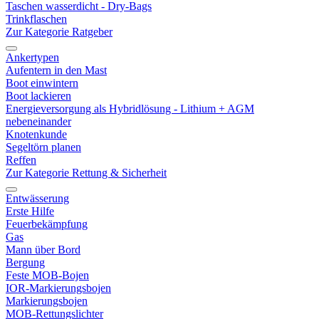
Taschen wasserdicht - Dry-Bags
Trinkflaschen
Zur Kategorie Ratgeber
Ankertypen
Aufentern in den Mast
Boot einwintern
Boot lackieren
Energieversorgung als Hybridlösung - Lithium + AGM
nebeneinander
Knotenkunde
Segeltörn planen
Reffen
Zur Kategorie Rettung & Sicherheit
Entwässerung
Erste Hilfe
Feuerbekämpfung
Gas
Mann über Bord
Bergung
Feste MOB-Bojen
IOR-Markierungsbojen
Markierungsbojen
MOB-Rettungslichter