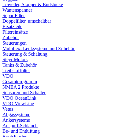
Traveller, Stopper & Endstücke
Wantenspanner
Separ Filter
Doppelfilter, umschaltbar
Ersatzteile
Filtereinsätze
Zubehör
Steuerungen
Multiflex- Lenksysteme und Zubehör
Steuerung & Schaltung
Steyr Motors
Tanks & Zubehör
Treibstofffilter
VDO
Gesamtprogramm
NMEA 2 Produkte
Sensoren und Schalter
VDO OceanLink
VDO ViewLine
Vetus
Abgassysteme
Ankersysteme
Auspuff-Schlauch
Be- und Entlüftung
Bootsfenster