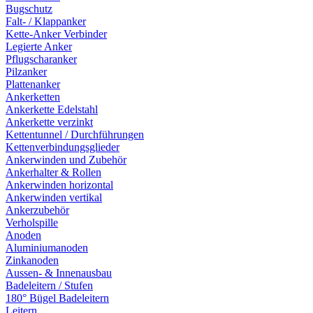
Bugschutz
Falt- / Klappanker
Kette-Anker Verbinder
Legierte Anker
Pflugscharanker
Pilzanker
Plattenanker
Ankerketten
Ankerkette Edelstahl
Ankerkette verzinkt
Kettentunnel / Durchführungen
Kettenverbindungsglieder
Ankerwinden und Zubehör
Ankerhalter & Rollen
Ankerwinden horizontal
Ankerwinden vertikal
Ankerzubehör
Verholspille
Anoden
Aluminiumanoden
Zinkanoden
Aussen- & Innenausbau
Badeleitern / Stufen
180° Bügel Badeleitern
Leitern