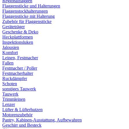
Regionalflaggen
Flaggenstöcke und Halterungen
Flaggenstockhalterungen
Flaggenstöcke mit Halterung
Zubehör für Flaggenstöcke
Geräteträger
Geschenke & Deko
Heckplattformen
Inspektionsluken
Jalousien
Komfort
Leinen, Festmacher
Fallen
Festmacher / Poller
Festmacherhalter
Ruckdämpfer
Schoten
sonstiges Tauwerk
Tauwerk
Trimmleinen
Lenzer
Lüfter & Lüfterhutzen
Motorenzubehör
Pantry, Kabinen-Ausstattung, Aufbewahren
Geschirr und Besteck