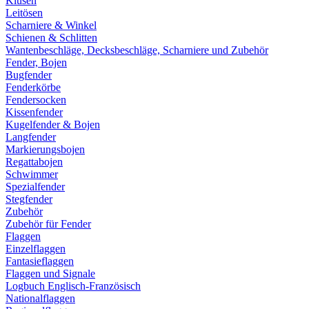
Klüsen
Leitösen
Scharniere & Winkel
Schienen & Schlitten
Wantenbeschläge, Decksbeschläge, Scharniere und Zubehör
Fender, Bojen
Bugfender
Fenderkörbe
Fendersocken
Kissenfender
Kugelfender & Bojen
Langfender
Markierungsbojen
Regattabojen
Schwimmer
Spezialfender
Stegfender
Zubehör
Zubehör für Fender
Flaggen
Einzelflaggen
Fantasieflaggen
Flaggen und Signale
Logbuch Englisch-Französisch
Nationalflaggen