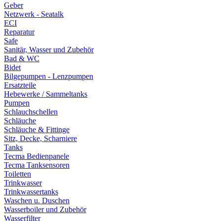
Geber
Netzwerk - Seatalk
ECI
Reparatur
Safe
Sanitär, Wasser und Zubehör
Bad & WC
Bidet
Bilgepumpen - Lenzpumpen
Ersatzteile
Hebewerke / Sammeltanks
Pumpen
Schlauchschellen
Schläuche
Schläuche & Fittinge
Sitz, Decke, Scharniere
Tanks
Tecma Bedienpanele
Tecma Tanksensoren
Toiletten
Trinkwasser
Trinkwassertanks
Waschen u. Duschen
Wasserboiler und Zubehör
Wasserfilter