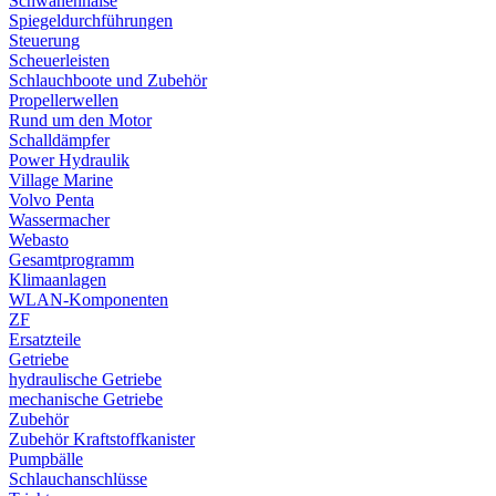
Schwanenhälse
Spiegeldurchführungen
Steuerung
Scheuerleisten
Schlauchboote und Zubehör
Propellerwellen
Rund um den Motor
Schalldämpfer
Power Hydraulik
Village Marine
Volvo Penta
Wassermacher
Webasto
Gesamtprogramm
Klimaanlagen
WLAN-Komponenten
ZF
Ersatzteile
Getriebe
hydraulische Getriebe
mechanische Getriebe
Zubehör
Zubehör Kraftstoffkanister
Pumpbälle
Schlauchanschlüsse