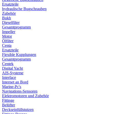
Ersatzteile
hydraulische Bugschrauben
Zubehör
Bukh
Dieselfilter
Gesamtprogramm
Impeller
Motor
Ölfilter
Centa
Ersatzteile
Flexible Kupplungen
Gesamtprogramm
Centek
Digital Yacht
AIS-Systeme
Interface
Internet an Bord
Marine-Pc's
Navigations-Sensoren
Elektromotoren und Zubehör
Fittinge
Belüfter
Deckseinfüllstutzen