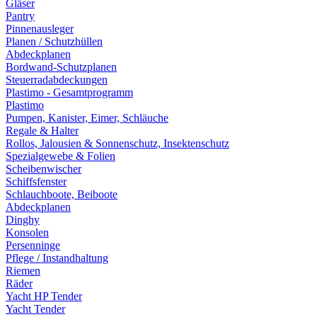
Gläser
Pantry
Pinnenausleger
Planen / Schutzhüllen
Abdeckplanen
Bordwand-Schutzplanen
Steuerradabdeckungen
Plastimo - Gesamtprogramm
Plastimo
Pumpen, Kanister, Eimer, Schläuche
Regale & Halter
Rollos, Jalousien & Sonnenschutz, Insektenschutz
Spezialgewebe & Folien
Scheibenwischer
Schiffsfenster
Schlauchboote, Beiboote
Abdeckplanen
Dinghy
Konsolen
Persenninge
Pflege / Instandhaltung
Riemen
Räder
Yacht HP Tender
Yacht Tender