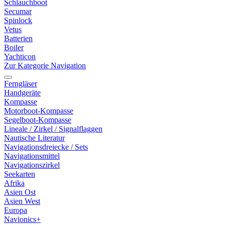
Schlauchboot
Secumar
Spinlock
Vetus
Batterien
Boiler
Yachticon
Zur Kategorie Navigation
Ferngläser
Handgeräte
Kompasse
Motorboot-Kompasse
Segelboot-Kompasse
Lineale / Zirkel / Signalflaggen
Nautische Literatur
Navigationsdreiecke / Sets
Navigationsmittel
Navigationszirkel
Seekarten
Afrika
Asien Ost
Asien West
Europa
Navionics+