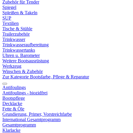
Zubehör für Tender
Spiegel
Spleißen & Takeln
SUP
Textilien
Tische & Stühle
Trailerzubehör
Trinkwasser
Trinkwasseraufbereitung
Trinkwassertanks
Uhren u. Barometer
Weitere Bootsausrüstung
Werkzeug
Winschen & Zubehör
Zur Kategorie Bootsfarbe, Pflege & Reparatur
Antifoulings
Antifoulings - biozidfrei
Bootspflege
Decklacke
Fette & Öle
Grundierung, Primer, Vorstreichfarbe
International Gesamtprogramm
Gesamtprogramm
Klarlacke