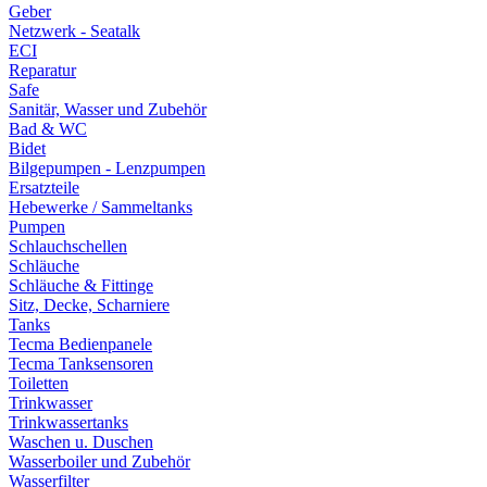
Geber
Netzwerk - Seatalk
ECI
Reparatur
Safe
Sanitär, Wasser und Zubehör
Bad & WC
Bidet
Bilgepumpen - Lenzpumpen
Ersatzteile
Hebewerke / Sammeltanks
Pumpen
Schlauchschellen
Schläuche
Schläuche & Fittinge
Sitz, Decke, Scharniere
Tanks
Tecma Bedienpanele
Tecma Tanksensoren
Toiletten
Trinkwasser
Trinkwassertanks
Waschen u. Duschen
Wasserboiler und Zubehör
Wasserfilter