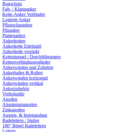
Bugschutz
Falt- / Klappanker
Kette-Anker Verbinder
Legierte Anker
Pflugscharanker
Pilzanker
Plattenanker
Ankerketten
Ankerkette Edelstahl
Ankerkette verzinkt
Kettentunnel / Durchführungen
Kettenverbindungsglieder
Ankerwinden und Zubehör
Ankerhalter & Rollen
Ankerwinden horizontal
Ankerwinden vertikal
Ankerzubehör
Verholspille
Anoden
Aluminiumanoden
Zinkanoden
Aussen- & Innenausbau
Badeleitern / Stufen
180° Bügel Badeleitern
Leitern