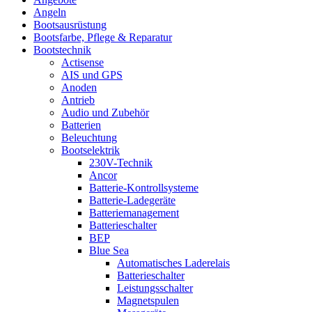
Angeln
Bootsausrüstung
Bootsfarbe, Pflege & Reparatur
Bootstechnik
Actisense
AIS und GPS
Anoden
Antrieb
Audio und Zubehör
Batterien
Beleuchtung
Bootselektrik
230V-Technik
Ancor
Batterie-Kontrollsysteme
Batterie-Ladegeräte
Batteriemanagement
Batterieschalter
BEP
Blue Sea
Automatisches Laderelais
Batterieschalter
Leistungsschalter
Magnetspulen