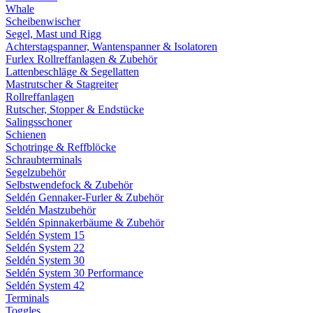
Whale
Scheibenwischer
Segel, Mast und Rigg
Achterstagspanner, Wantenspanner & Isolatoren
Furlex Rollreffanlagen & Zubehör
Lattenbeschläge & Segellatten
Mastrutscher & Stagreiter
Rollreffanlagen
Rutscher, Stopper & Endstücke
Salingsschoner
Schienen
Schotringe & Reffblöcke
Schraubterminals
Segelzubehör
Selbstwendefock & Zubehör
Seldén Gennaker-Furler & Zubehör
Seldén Mastzubehör
Seldén Spinnakerbäume & Zubehör
Seldén System 15
Seldén System 22
Seldén System 30
Seldén System 30 Performance
Seldén System 42
Terminals
Toggles