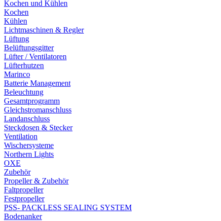
Kochen und Kühlen
Kochen
Kühlen
Lichtmaschinen & Regler
Lüftung
Belüftungsgitter
Lüfter / Ventilatoren
Lüfterhutzen
Marinco
Batterie Management
Beleuchtung
Gesamtprogramm
Gleichstromanschluss
Landanschluss
Steckdosen & Stecker
Ventilation
Wischersysteme
Northern Lights
OXE
Zubehör
Propeller & Zubehör
Faltpropeller
Festpropeller
PSS- PACKLESS SEALING SYSTEM
Bodenanker