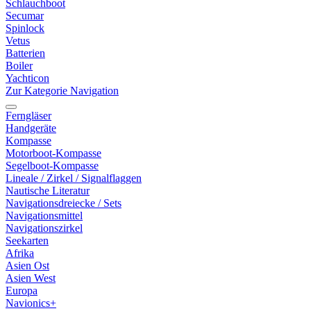
Schlauchboot
Secumar
Spinlock
Vetus
Batterien
Boiler
Yachticon
Zur Kategorie Navigation
Ferngläser
Handgeräte
Kompasse
Motorboot-Kompasse
Segelboot-Kompasse
Lineale / Zirkel / Signalflaggen
Nautische Literatur
Navigationsdreiecke / Sets
Navigationsmittel
Navigationszirkel
Seekarten
Afrika
Asien Ost
Asien West
Europa
Navionics+