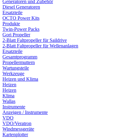
Generatoren und Zubehör
Diesel Generatoren
Ersatzteile
OCTO Power Kits
Produkte
Twin-Power Packs
Gori Propeller
2-Blatt Faltpropeller für Saildrive
2-Blatt Faltpropeller für Wellenanlagen
Ersatzteile
Gesamtprogramm
Propellermuttern
Wartungsteile
Werkzeuge
Heizen und Klima
Heizen
Heizen
Klima
Wallas
Instrumente
Anzeigen / Instrumente
VDO
VDO/Veratron
Windmessgeräte
Kartenplotter