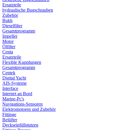
Ersatzteile
hydraulische Bugschrauben
Zubehör
Bukh
Dieselfilter
Gesamtprogramm
Impeller
Motor
Ölfilter
Centa
Ersatzteile
Flexible Kupplungen
Gesamtprogramm
Centek
Digital Yacht
AIS-Systeme
Interface
Internet an Bord
Marine-Pc's
Navigations-Sensoren
Elektromotoren und Zubehör
Fittinge
Belüfter
Deckseinfüllstutzen