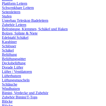
Plattform Leitern
Schwenkbare Leitern
Seitenleitern
Stufen
Unterbau Teleskop Badeleitern
Zubehör Leitern
Befestigung, Klemmen, Schäkel und Haken
Bolzen, Splinte & Niete
Edelstahl Schäkel
Karabiner
Schlösser
Schäkel
Belüftung
Belüftungsgitter
Decksbelüftung
Dorade Lüfter
Lüfter / Ventilatoren
Lüfterhutzen
Lüftungsmuscheln
Schläuche
Windhutzen
Bimini, Verdecke und Zubehör
Zubehör Bimini/T-Tops
Blöcke
Blöcke