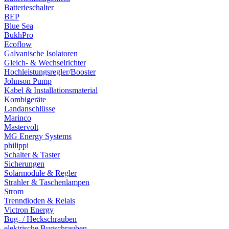
Batterieschalter
BEP
Blue Sea
BukhPro
Ecoflow
Galvanische Isolatoren
Gleich- & Wechselrichter
Hochleistungsregler/Booster
Johnson Pump
Kabel & Installationsmaterial
Kombigeräte
Landanschlüsse
Marinco
Mastervolt
MG Energy Systems
philippi
Schalter & Taster
Sicherungen
Solarmodule & Regler
Strahler & Taschenlampen
Strom
Trenndioden & Relais
Victron Energy
Bug- / Heckschrauben
elektrische Bugschrauben