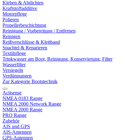
Kleben & Abdichten
Kraftstoffadditive
Motorpflege
Polieren
Propellerbeschichtung
Reinigung / Vorbereitung / Entfernen
Reinigen
Reißverschlüsse & Klettband
Spachtel & Reparieren
Textilpflege
Trinkwasser am Boot, Reinigung, Konservierung, Filter
Wasserfilter
Versiegeln
Verdünnungen
Zur Kategorie Bootstechnik
Actisense
NMEA 0183 Range
NMEA 2000 Network Range
NMEA 2000 Range
PRO Range
Zubehör
AIS und GPS
AIS-Antennen
GPS-Antennen