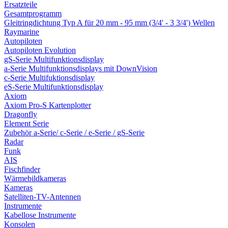
Ersatzteile
Gesamtprogramm
Gleitringdichtung Typ A für 20 mm - 95 mm (3/4' - 3 3/4') Wellen
Raymarine
Autopiloten
Autopiloten Evolution
gS-Serie Multifunktionsdisplay
a-Serie Multifunktionsdisplays mit DownVision
c-Serie Multifuktionsdisplay
eS-Serie Multifunktionsdisplay
Axiom
Axiom Pro-S Kartenplotter
Dragonfly
Element Serie
Zubehör a-Serie/ c-Serie / e-Serie / gS-Serie
Radar
Funk
AIS
Fischfinder
Wärmebildkameras
Kameras
Satelliten-TV-Antennen
Instrumente
Kabellose Instrumente
Konsolen