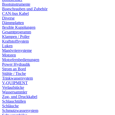
Bootsinstrumente
Bugschrauben und Zubehör
CAN-bus Kabel
Diverse
Dämmplatten
flexible Kupplungen
Gesamtprogramm
Klampen / Poller
Kraftstoffsystem
Luken
Manövriersysteme
Motoren
Motorfernbedienungen
Power Hydraulik
Strom an Bord
Stühle / Tische
Trinkwassersystem
V-QUIPMENT
Verlaufstücke
Wassersammler
Zug- und Druckkabel
Schlauchtüllen
Schläuche
Schmutzwassersystem