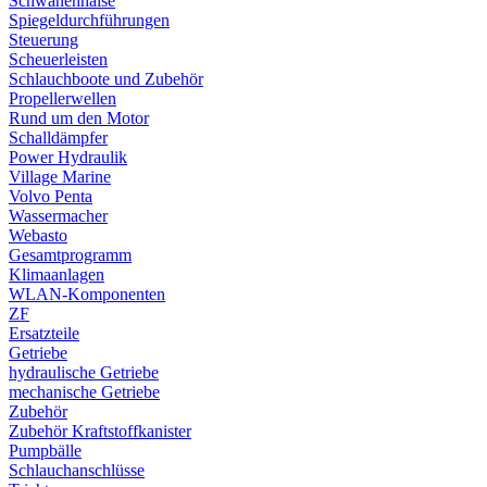
Schwanenhälse
Spiegeldurchführungen
Steuerung
Scheuerleisten
Schlauchboote und Zubehör
Propellerwellen
Rund um den Motor
Schalldämpfer
Power Hydraulik
Village Marine
Volvo Penta
Wassermacher
Webasto
Gesamtprogramm
Klimaanlagen
WLAN-Komponenten
ZF
Ersatzteile
Getriebe
hydraulische Getriebe
mechanische Getriebe
Zubehör
Zubehör Kraftstoffkanister
Pumpbälle
Schlauchanschlüsse