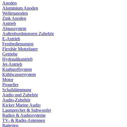
Anoden
Aluminium Anoden
Wellenanoden
Zink Anoden
Antrieb
Abgassystem
Außenbordmotoren Zubehör
E-Antrieb
Fernbedienungen
Flexible Motorlager
Getriebe
Hydraulikantrieb
Jet-Antrieb
Kraftstoffsystem
Kühlwassersystem
Motor
Propeller
Schalldämmung
Audio und Zubehör
Audio-Zubehör
Kicker Marine Audio
Lautsprecher & Subwoofer
Radios & Audiosysteme
TV- & Radio-Antennen
Batterien