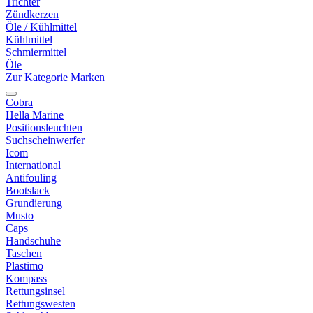
Trichter
Zündkerzen
Öle / Kühlmittel
Kühlmittel
Schmiermittel
Öle
Zur Kategorie Marken
Cobra
Hella Marine
Positionsleuchten
Suchscheinwerfer
Icom
International
Antifouling
Bootslack
Grundierung
Musto
Caps
Handschuhe
Taschen
Plastimo
Kompass
Rettungsinsel
Rettungswesten