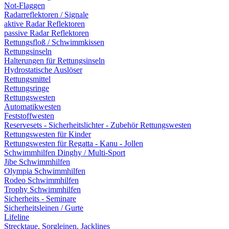
Not-Flaggen
Radarreflektoren / Signale
aktive Radar Reflektoren
passive Radar Reflektoren
Rettungsfloß / Schwimmkissen
Rettungsinseln
Halterungen für Rettungsinseln
Hydrostatische Auslöser
Rettungsmittel
Rettungsringe
Rettungswesten
Automatikwesten
Feststoffwesten
Reservesets - Sicherheitslichter - Zubehör Rettungswesten
Rettungswesten für Kinder
Rettungswesten für Regatta - Kanu - Jollen
Schwimmhilfen Dinghy / Multi-Sport
Jibe Schwimmhilfen
Olympia Schwimmhilfen
Rodeo Schwimmhilfen
Trophy Schwimmhilfen
Sicherheits - Seminare
Sicherheitsleinen / Gurte
Lifeline
Strecktaue, Sorgleinen, Jacklines