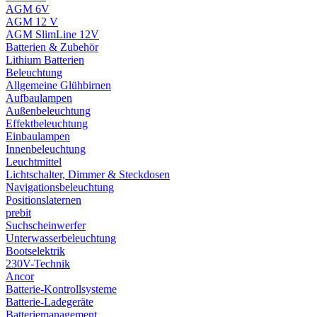
AGM 6V
AGM 12 V
AGM SlimLine 12V
Batterien & Zubehör
Lithium Batterien
Beleuchtung
Allgemeine Glühbirnen
Aufbaulampen
Außenbeleuchtung
Effektbeleuchtung
Einbaulampen
Innenbeleuchtung
Leuchtmittel
Lichtschalter, Dimmer & Steckdosen
Navigationsbeleuchtung
Positionslaternen
prebit
Suchscheinwerfer
Unterwasserbeleuchtung
Bootselektrik
230V-Technik
Ancor
Batterie-Kontrollsysteme
Batterie-Ladegeräte
Batteriemanagement