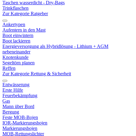
Taschen wasserdicht - Dry-Bags
Trinkflaschen
Zur Kategorie Ratgeber
Ankertypen
Aufentern in den Mast
Boot einwintern
Boot lackieren
Energieversorgung als Hybridlösung - Lithium + AGM
nebeneinander
Knotenkunde
Segeltörn planen
Reffen
Zur Kategorie Rettung & Sicherheit
Entwässerung
Erste Hilfe
Feuerbekämpfung
Gas
Mann über Bord
Bergung
Feste MOB-Bojen
IOR-Markierungsbojen
Markierungsbojen
MOB-Rettungslichter