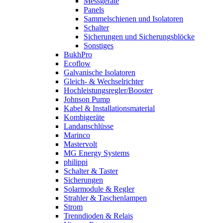
Messgeräte
Panels
Sammelschienen und Isolatoren
Schalter
Sicherungen und Sicherungsblöcke
Sonstiges
BukhPro
Ecoflow
Galvanische Isolatoren
Gleich- & Wechselrichter
Hochleistungsregler/Booster
Johnson Pump
Kabel & Installationsmaterial
Kombigeräte
Landanschlüsse
Marinco
Mastervolt
MG Energy Systems
philippi
Schalter & Taster
Sicherungen
Solarmodule & Regler
Strahler & Taschenlampen
Strom
Trenndioden & Relais