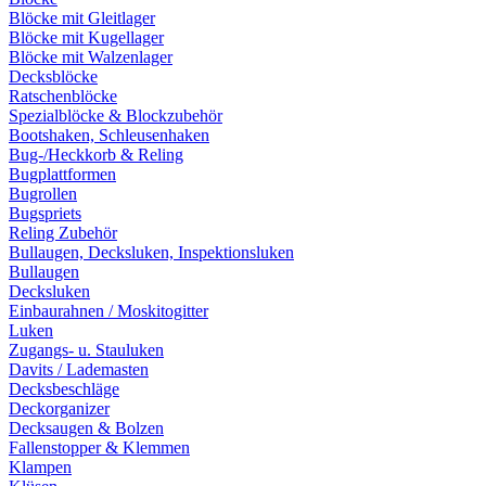
Blöcke mit Gleitlager
Blöcke mit Kugellager
Blöcke mit Walzenlager
Decksblöcke
Ratschenblöcke
Spezialblöcke & Blockzubehör
Bootshaken, Schleusenhaken
Bug-/Heckkorb & Reling
Bugplattformen
Bugrollen
Bugspriets
Reling Zubehör
Bullaugen, Decksluken, Inspektionsluken
Bullaugen
Decksluken
Einbaurahnen / Moskitogitter
Luken
Zugangs- u. Stauluken
Davits / Lademasten
Decksbeschläge
Deckorganizer
Decksaugen & Bolzen
Fallenstopper & Klemmen
Klampen