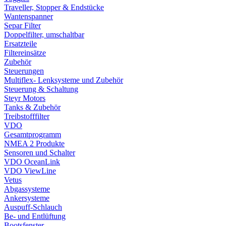
Traveller, Stopper & Endstücke
Wantenspanner
Separ Filter
Doppelfilter, umschaltbar
Ersatzteile
Filtereinsätze
Zubehör
Steuerungen
Multiflex- Lenksysteme und Zubehör
Steuerung & Schaltung
Steyr Motors
Tanks & Zubehör
Treibstofffilter
VDO
Gesamtprogramm
NMEA 2 Produkte
Sensoren und Schalter
VDO OceanLink
VDO ViewLine
Vetus
Abgassysteme
Ankersysteme
Auspuff-Schlauch
Be- und Entlüftung
Bootsfenster