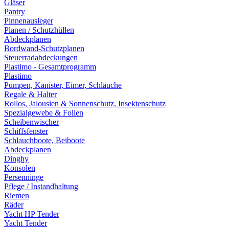
Gläser
Pantry
Pinnenausleger
Planen / Schutzhüllen
Abdeckplanen
Bordwand-Schutzplanen
Steuerradabdeckungen
Plastimo - Gesamtprogramm
Plastimo
Pumpen, Kanister, Eimer, Schläuche
Regale & Halter
Rollos, Jalousien & Sonnenschutz, Insektenschutz
Spezialgewebe & Folien
Scheibenwischer
Schiffsfenster
Schlauchboote, Beiboote
Abdeckplanen
Dinghy
Konsolen
Persenninge
Pflege / Instandhaltung
Riemen
Räder
Yacht HP Tender
Yacht Tender