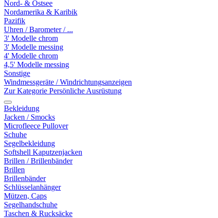
Nord- & Ostsee
Nordamerika & Karibik
Pazifik
Uhren / Barometer / ...
3' Modelle chrom
3' Modelle messing
4' Modelle chrom
4,5' Modelle messing
Sonstige
Windmessgeräte / Windrichtungsanzeigen
Zur Kategorie Persönliche Ausrüstung
Bekleidung
Jacken / Smocks
Microfleece Pullover
Schuhe
Segelbekleidung
Softshell Kaputzenjacken
Brillen / Brillenbänder
Brillen
Brillenbänder
Schlüsselanhänger
Mützen, Caps
Segelhandschuhe
Taschen & Rucksäcke