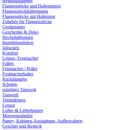
Regionalflaggen
Flaggenstöcke und Halterungen
Flaggenstockhalterungen
Flaggenstöcke mit Halterung
Zubehör für Flaggenstöcke
Geräteträger
Geschenke & Deko
Heckplattformen
Inspektionsluken
Jalousien
Komfort
Leinen, Festmacher
Fallen
Festmacher / Poller
Festmacherhalter
Ruckdämpfer
Schoten
sonstiges Tauwerk
Tauwerk
Trimmleinen
Lenzer
Lüfter & Lüfterhutzen
Motorenzubehör
Pantry, Kabinen-Ausstattung, Aufbewahren
Geschirr und Besteck