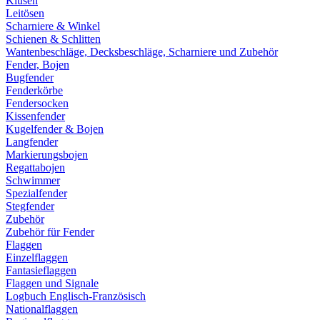
Klüsen
Leitösen
Scharniere & Winkel
Schienen & Schlitten
Wantenbeschläge, Decksbeschläge, Scharniere und Zubehör
Fender, Bojen
Bugfender
Fenderkörbe
Fendersocken
Kissenfender
Kugelfender & Bojen
Langfender
Markierungsbojen
Regattabojen
Schwimmer
Spezialfender
Stegfender
Zubehör
Zubehör für Fender
Flaggen
Einzelflaggen
Fantasieflaggen
Flaggen und Signale
Logbuch Englisch-Französisch
Nationalflaggen