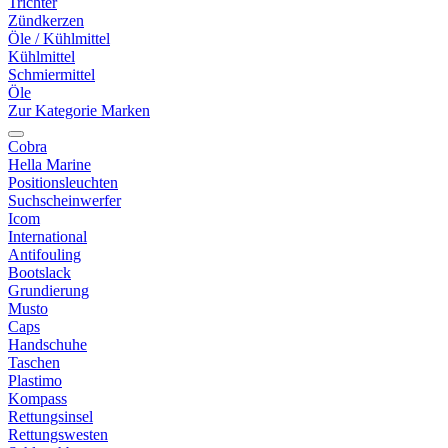
Trichter
Zündkerzen
Öle / Kühlmittel
Kühlmittel
Schmiermittel
Öle
Zur Kategorie Marken
Cobra
Hella Marine
Positionsleuchten
Suchscheinwerfer
Icom
International
Antifouling
Bootslack
Grundierung
Musto
Caps
Handschuhe
Taschen
Plastimo
Kompass
Rettungsinsel
Rettungswesten