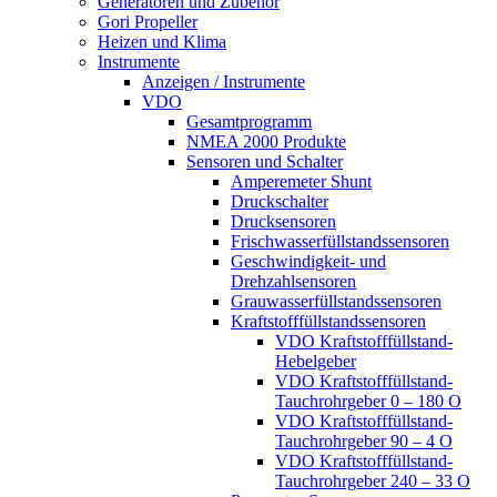
Generatoren und Zubehör
Gori Propeller
Heizen und Klima
Instrumente
Anzeigen / Instrumente
VDO
Gesamtprogramm
NMEA 2000 Produkte
Sensoren und Schalter
Amperemeter Shunt
Druckschalter
Drucksensoren
Frischwasserfüllstandssensoren
Geschwindigkeit- und
Drehzahlsensoren
Grauwasserfüllstandssensoren
Kraftstofffüllstandssensoren
VDO Kraftstofffüllstand-
Hebelgeber
VDO Kraftstofffüllstand-
Tauchrohrgeber 0 – 180 O
VDO Kraftstofffüllstand-
Tauchrohrgeber 90 – 4 O
VDO Kraftstofffüllstand-
Tauchrohrgeber 240 – 33 O