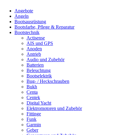
Angebote
Angeln
Bootsausrüstung
Bootsfarbe, Pflege & Reparatur
Bootstechnik
Actisense
AIS und GPS
Anoden
Antrieb
Audio und Zubehör
Batterien
Beleuchtung
Bootselektrik
Bug- / Heckschrauben
Bukh
Centa
Centek
Digital Yacht
Elektromotoren und Zubehör
Fittinge
Funk
Garmin
Geber