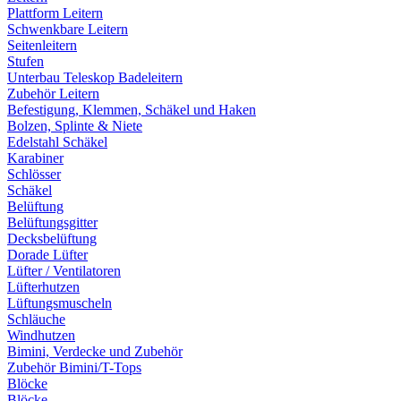
Plattform Leitern
Schwenkbare Leitern
Seitenleitern
Stufen
Unterbau Teleskop Badeleitern
Zubehör Leitern
Befestigung, Klemmen, Schäkel und Haken
Bolzen, Splinte & Niete
Edelstahl Schäkel
Karabiner
Schlösser
Schäkel
Belüftung
Belüftungsgitter
Decksbelüftung
Dorade Lüfter
Lüfter / Ventilatoren
Lüfterhutzen
Lüftungsmuscheln
Schläuche
Windhutzen
Bimini, Verdecke und Zubehör
Zubehör Bimini/T-Tops
Blöcke
Blöcke