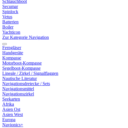
Schlauchboot
Secumar
Spinlock
Vetus
Batterien
Boiler
Yachticon
Zur Kategorie Navigation
Ferngläser
Handgeräte
Kompasse
Motorboot-Kompasse
Segelboot-Kompasse
Lineale / Zirkel / Signalflaggen
Nautische Literatur
Navigationsdreiecke / Sets
Navigationsmittel
Navigationszirkel
Seekarten
Afrika
Asien Ost
Asien West
Europa
Navionics+