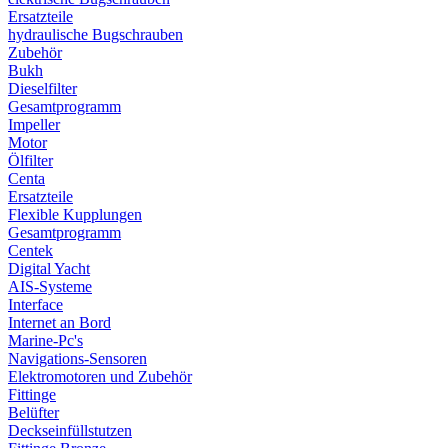
Ersatzteile
hydraulische Bugschrauben
Zubehör
Bukh
Dieselfilter
Gesamtprogramm
Impeller
Motor
Ölfilter
Centa
Ersatzteile
Flexible Kupplungen
Gesamtprogramm
Centek
Digital Yacht
AIS-Systeme
Interface
Internet an Bord
Marine-Pc's
Navigations-Sensoren
Elektromotoren und Zubehör
Fittinge
Belüfter
Deckseinfüllstutzen