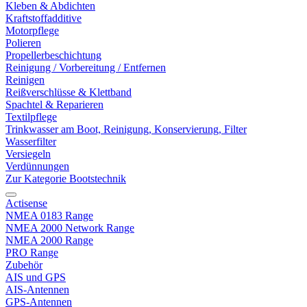
Kleben & Abdichten
Kraftstoffadditive
Motorpflege
Polieren
Propellerbeschichtung
Reinigung / Vorbereitung / Entfernen
Reinigen
Reißverschlüsse & Klettband
Spachtel & Reparieren
Textilpflege
Trinkwasser am Boot, Reinigung, Konservierung, Filter
Wasserfilter
Versiegeln
Verdünnungen
Zur Kategorie Bootstechnik
Actisense
NMEA 0183 Range
NMEA 2000 Network Range
NMEA 2000 Range
PRO Range
Zubehör
AIS und GPS
AIS-Antennen
GPS-Antennen