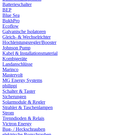
Batterieschalter
BEP
Blue Sea
BukhPro
Ecoflow
Galvanische Isolatoren
Gleich- & Wechselrichter
Hochleistungsregler/Booster
Johnson Pump
Kabel & Installationsmaterial
Kombigeräte
Landanschlüsse
Marinco
Mastervolt
MG Energy Systems
philippi
Schalter & Taster
Sicherungen
Solarmodule & Regler
Strahler & Taschenlampen
Strom
Trenndioden & Relais
Victron Energy
Bug- / Heckschrauben
elektrische Bugschrauben