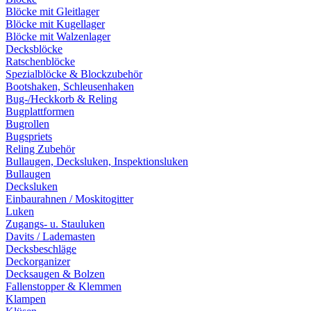
Blöcke mit Gleitlager
Blöcke mit Kugellager
Blöcke mit Walzenlager
Decksblöcke
Ratschenblöcke
Spezialblöcke & Blockzubehör
Bootshaken, Schleusenhaken
Bug-/Heckkorb & Reling
Bugplattformen
Bugrollen
Bugspriets
Reling Zubehör
Bullaugen, Decksluken, Inspektionsluken
Bullaugen
Decksluken
Einbaurahnen / Moskitogitter
Luken
Zugangs- u. Stauluken
Davits / Lademasten
Decksbeschläge
Deckorganizer
Decksaugen & Bolzen
Fallenstopper & Klemmen
Klampen