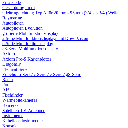
Ersatzteile
Gesamtprogramm
Gleitringdichtung Typ A für 20 mm - 95 mm (3/4' - 3 3/4') Wellen
Raymarine
Autopiloten
Autopiloten Evolution
gS-Serie Multifunktionsdisplay
a-Serie Multifunktionsdisplays mit DownVision
c-Serie Multifuktionsdisplay
eS-Serie Multifunktionsdisplay
Axiom
Axiom Pro-S Kartenplotter
Dragonfly
Element Serie
Zubehör a-Serie/ c-Serie / e-Serie / gS-Serie
Radar
Funk
AIS
Fischfinder
Wärmebildkameras
Kameras
Satelliten-TV-Antennen
Instrumente
Kabellose Instrumente
Konsolen