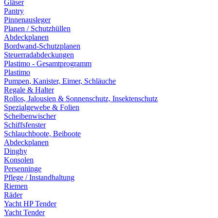
Gläser
Pantry
Pinnenausleger
Planen / Schutzhüllen
Abdeckplanen
Bordwand-Schutzplanen
Steuerradabdeckungen
Plastimo - Gesamtprogramm
Plastimo
Pumpen, Kanister, Eimer, Schläuche
Regale & Halter
Rollos, Jalousien & Sonnenschutz, Insektenschutz
Spezialgewebe & Folien
Scheibenwischer
Schiffsfenster
Schlauchboote, Beiboote
Abdeckplanen
Dinghy
Konsolen
Persenninge
Pflege / Instandhaltung
Riemen
Räder
Yacht HP Tender
Yacht Tender