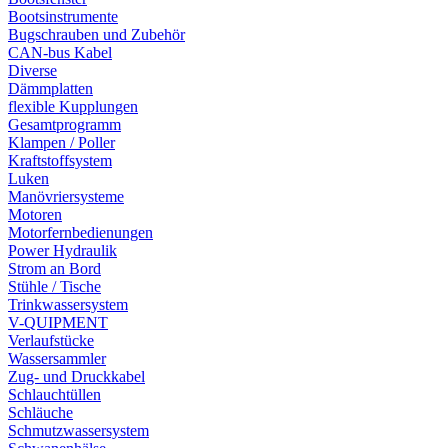
Bootsinstrumente
Bugschrauben und Zubehör
CAN-bus Kabel
Diverse
Dämmplatten
flexible Kupplungen
Gesamtprogramm
Klampen / Poller
Kraftstoffsystem
Luken
Manövriersysteme
Motoren
Motorfernbedienungen
Power Hydraulik
Strom an Bord
Stühle / Tische
Trinkwassersystem
V-QUIPMENT
Verlaufstücke
Wassersammler
Zug- und Druckkabel
Schlauchtüllen
Schläuche
Schmutzwassersystem