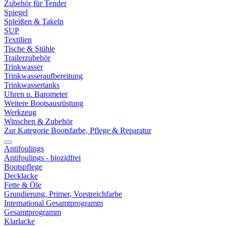
Zubehör für Tender
Spiegel
Spleißen & Takeln
SUP
Textilien
Tische & Stühle
Trailerzubehör
Trinkwasser
Trinkwasseraufbereitung
Trinkwassertanks
Uhren u. Barometer
Weitere Bootsausrüstung
Werkzeug
Winschen & Zubehör
Zur Kategorie Bootsfarbe, Pflege & Reparatur
Antifoulings
Antifoulings - biozidfrei
Bootspflege
Decklacke
Fette & Öle
Grundierung, Primer, Vorstreichfarbe
International Gesamtprogramm
Gesamtprogramm
Klarlacke