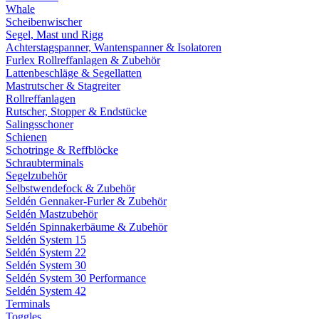
Whale
Scheibenwischer
Segel, Mast und Rigg
Achterstagspanner, Wantenspanner & Isolatoren
Furlex Rollreffanlagen & Zubehör
Lattenbeschläge & Segellatten
Mastrutscher & Stagreiter
Rollreffanlagen
Rutscher, Stopper & Endstücke
Salingsschoner
Schienen
Schotringe & Reffblöcke
Schraubterminals
Segelzubehör
Selbstwendefock & Zubehör
Seldén Gennaker-Furler & Zubehör
Seldén Mastzubehör
Seldén Spinnakerbäume & Zubehör
Seldén System 15
Seldén System 22
Seldén System 30
Seldén System 30 Performance
Seldén System 42
Terminals
Toggles