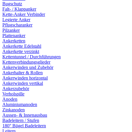
Bugschutz
Falt- / Klappanker
Kette-Anker Verbinder
Legierte Anker
Pflugscharanker
Pilzanker
Plattenanker
Ankerketten
Ankerkette Edelstahl
Ankerkette verzinkt
Kettentunnel / Durchführungen
Kettenverbindungsglieder
Ankerwinden und Zubehör
Ankerhalter & Rollen
Ankerwinden horizontal
Ankerwinden vertikal
Ankerzubehör
Verholspille
Anoden
Aluminiumanoden
Zinkanoden
Aussen- & Innenausbau
Badeleitern / Stufen
180° Bügel Badeleitern
Leitern