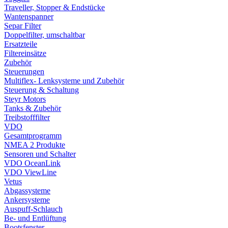
Traveller, Stopper & Endstücke
Wantenspanner
Separ Filter
Doppelfilter, umschaltbar
Ersatzteile
Filtereinsätze
Zubehör
Steuerungen
Multiflex- Lenksysteme und Zubehör
Steuerung & Schaltung
Steyr Motors
Tanks & Zubehör
Treibstofffilter
VDO
Gesamtprogramm
NMEA 2 Produkte
Sensoren und Schalter
VDO OceanLink
VDO ViewLine
Vetus
Abgassysteme
Ankersysteme
Auspuff-Schlauch
Be- und Entlüftung
Bootsfenster