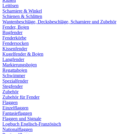
Klüsen
Leitösen
Scharniere & Winkel
Schienen & Schlitten
Wantenbeschläge, Decksbeschläge, Scharniere und Zubehör
Fender, Bojen
Bugfender
Fenderkörbe
Fendersocken
Kissenfender
Kugelfender & Bojen
Langfender
Markierungsbojen
Regattabojen
Schwimmer
Spezialfender
Stegfender
Zubehör
Zubehör für Fender
Flaggen
Einzelflaggen
Fantasieflaggen
Flaggen und Signale
Logbuch Englisch-Französisch
Nationalflaggen