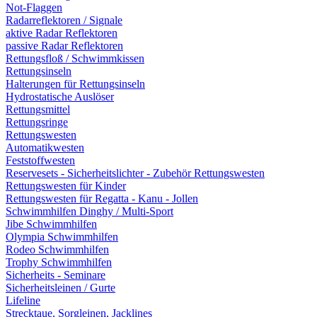
Not-Flaggen
Radarreflektoren / Signale
aktive Radar Reflektoren
passive Radar Reflektoren
Rettungsfloß / Schwimmkissen
Rettungsinseln
Halterungen für Rettungsinseln
Hydrostatische Auslöser
Rettungsmittel
Rettungsringe
Rettungswesten
Automatikwesten
Feststoffwesten
Reservesets - Sicherheitslichter - Zubehör Rettungswesten
Rettungswesten für Kinder
Rettungswesten für Regatta - Kanu - Jollen
Schwimmhilfen Dinghy / Multi-Sport
Jibe Schwimmhilfen
Olympia Schwimmhilfen
Rodeo Schwimmhilfen
Trophy Schwimmhilfen
Sicherheits - Seminare
Sicherheitsleinen / Gurte
Lifeline
Strecktaue, Sorgleinen, Jacklines