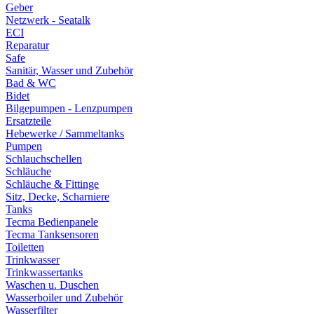
Geber
Netzwerk - Seatalk
ECI
Reparatur
Safe
Sanitär, Wasser und Zubehör
Bad & WC
Bidet
Bilgepumpen - Lenzpumpen
Ersatzteile
Hebewerke / Sammeltanks
Pumpen
Schlauchschellen
Schläuche
Schläuche & Fittinge
Sitz, Decke, Scharniere
Tanks
Tecma Bedienpanele
Tecma Tanksensoren
Toiletten
Trinkwasser
Trinkwassertanks
Waschen u. Duschen
Wasserboiler und Zubehör
Wasserfilter