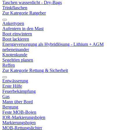
Taschen wasserdicht - Dry-Bags
Trinkflaschen
Zur Kategorie Ratgeber
Ankertypen
Aufentern in den Mast
Boot einwintern
Boot lackieren
Energieversorgung als Hybridlösung - Lithium + AGM
nebeneinander
Knotenkunde
Segeltörn planen
Reffen
Zur Kategorie Rettung & Sicherheit
Entwässerung
Erste Hilfe
Feuerbekämpfung
Gas
Mann über Bord
Bergung
Feste MOB-Bojen
IOR-Markierungsbojen
Markierungsbojen
MOB-Rettungslichter