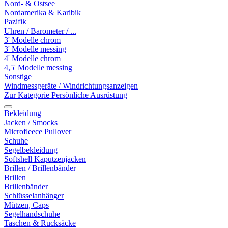
Nord- & Ostsee
Nordamerika & Karibik
Pazifik
Uhren / Barometer / ...
3' Modelle chrom
3' Modelle messing
4' Modelle chrom
4,5' Modelle messing
Sonstige
Windmessgeräte / Windrichtungsanzeigen
Zur Kategorie Persönliche Ausrüstung
Bekleidung
Jacken / Smocks
Microfleece Pullover
Schuhe
Segelbekleidung
Softshell Kaputzenjacken
Brillen / Brillenbänder
Brillen
Brillenbänder
Schlüsselanhänger
Mützen, Caps
Segelhandschuhe
Taschen & Rucksäcke