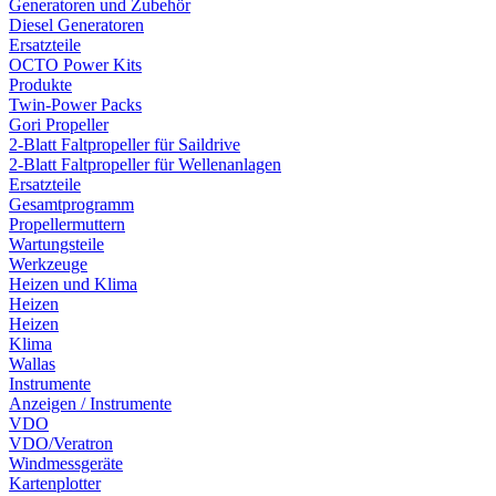
Generatoren und Zubehör
Diesel Generatoren
Ersatzteile
OCTO Power Kits
Produkte
Twin-Power Packs
Gori Propeller
2-Blatt Faltpropeller für Saildrive
2-Blatt Faltpropeller für Wellenanlagen
Ersatzteile
Gesamtprogramm
Propellermuttern
Wartungsteile
Werkzeuge
Heizen und Klima
Heizen
Heizen
Klima
Wallas
Instrumente
Anzeigen / Instrumente
VDO
VDO/Veratron
Windmessgeräte
Kartenplotter