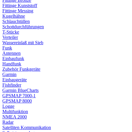
Fittinge Bronze
Fittinge Kunststoff
Fittinge Messing
Kugelhähne
Schlauchtüllen
Schottdurchführungen
T-Stücke
Verteiler
Wassereinlaß mit Sieb
Funk
Antennen
Einbaufunk
Handfunk
Zubehör Funkgeräte
Garmin
Einbaugeräte
Fishfinder
Garmin BlueCharts
GPSMAP 7000-1
GPSMAP 8000
Logge
Multifunktion
NMEA 2000
Radar
Satelliten Kommunikation