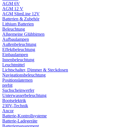
AGM 6V
AGM 12 V
AGM SlimLine 12V
Batterien & Zubehör
Lithium Batterien
Beleuchtung
Allgemeine Glühbirnen
Aufbaulampen
Außenbeleuchtung
Effektbeleuchtung
Einbaulampen
Innenbeleuchtung
Leuchtmittel
Lichtschalter, Dimmer & Steckdosen
Navigationsbeleuchtung
Positionslaternen
prebit
Suchscheinwerfer
Unterwasserbeleuchtung
Bootselektrik
230V-Technik
Ancor
Batterie-Kontrollsysteme
Batterie-Ladegeräte
Batteriemanagement