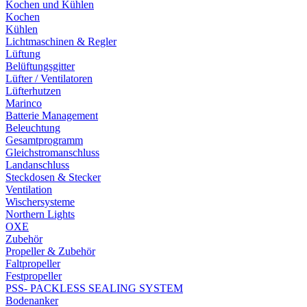
Kochen und Kühlen
Kochen
Kühlen
Lichtmaschinen & Regler
Lüftung
Belüftungsgitter
Lüfter / Ventilatoren
Lüfterhutzen
Marinco
Batterie Management
Beleuchtung
Gesamtprogramm
Gleichstromanschluss
Landanschluss
Steckdosen & Stecker
Ventilation
Wischersysteme
Northern Lights
OXE
Zubehör
Propeller & Zubehör
Faltpropeller
Festpropeller
PSS- PACKLESS SEALING SYSTEM
Bodenanker