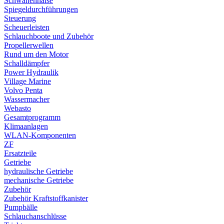
Schwanenhälse
Spiegeldurchführungen
Steuerung
Scheuerleisten
Schlauchboote und Zubehör
Propellerwellen
Rund um den Motor
Schalldämpfer
Power Hydraulik
Village Marine
Volvo Penta
Wassermacher
Webasto
Gesamtprogramm
Klimaanlagen
WLAN-Komponenten
ZF
Ersatzteile
Getriebe
hydraulische Getriebe
mechanische Getriebe
Zubehör
Zubehör Kraftstoffkanister
Pumpbälle
Schlauchanschlüsse