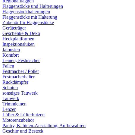
Regionalflaggen
Flaggenstöcke und Halterungen
Flaggenstockhalterungen
Flaggenstöcke mit Halterung
Zubehör für Flaggenstöcke
Geräteträger
Geschenke & Deko
Heckplattformen
Inspektionsluken
Jalousien
Komfort
Leinen, Festmacher
Fallen
Festmacher / Poller
Festmacherhalter
Ruckdämpfer
Schoten
sonstiges Tauwerk
Tauwerk
Trimmleinen
Lenzer
Lüfter & Lüfterhutzen
Motorenzubehör
Pantry, Kabinen-Ausstattung, Aufbewahren
Geschirr und Besteck