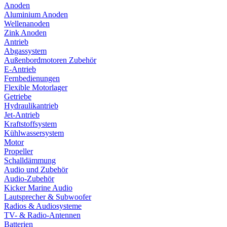
Anoden
Aluminium Anoden
Wellenanoden
Zink Anoden
Antrieb
Abgassystem
Außenbordmotoren Zubehör
E-Antrieb
Fernbedienungen
Flexible Motorlager
Getriebe
Hydraulikantrieb
Jet-Antrieb
Kraftstoffsystem
Kühlwassersystem
Motor
Propeller
Schalldämmung
Audio und Zubehör
Audio-Zubehör
Kicker Marine Audio
Lautsprecher & Subwoofer
Radios & Audiosysteme
TV- & Radio-Antennen
Batterien