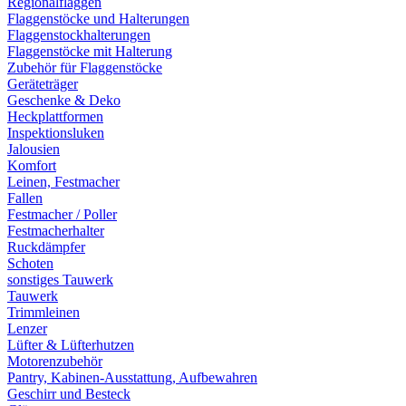
Regionalflaggen
Flaggenstöcke und Halterungen
Flaggenstockhalterungen
Flaggenstöcke mit Halterung
Zubehör für Flaggenstöcke
Geräteträger
Geschenke & Deko
Heckplattformen
Inspektionsluken
Jalousien
Komfort
Leinen, Festmacher
Fallen
Festmacher / Poller
Festmacherhalter
Ruckdämpfer
Schoten
sonstiges Tauwerk
Tauwerk
Trimmleinen
Lenzer
Lüfter & Lüfterhutzen
Motorenzubehör
Pantry, Kabinen-Ausstattung, Aufbewahren
Geschirr und Besteck