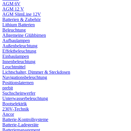
AGM 6V
AGM 12 V
AGM SlimLine 12V
Batterien & Zubehör
Lithium Batterien
Beleuchtung
Allgemeine Glühbirnen
Aufbaulampen
Außenbeleuchtung
Effektbeleuchtung
Einbaulampen
Innenbeleuchtung
Leuchtmittel
Lichtschalter, Dimmer & Steckdosen
Navigationsbeleuchtung
Positionslaternen
prebit
Suchscheinwerfer
Unterwasserbeleuchtung
Bootselektrik
230V-Technik
Ancor
Batterie-Kontrollsysteme
Batterie-Ladegeräte
Batteriemanagement