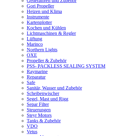
Generatoren und Zubehör
Gori Propeller
Heizen und Klima
Instrumente
Kartenplotter
Kochen und Kühlen
Lichtmaschinen & Regler
Lüftung
Marinco
Northern Lights
OXE
Propeller & Zubehör
PSS- PACKLESS SEALING SYSTEM
Raymarine
Reparatur
Safe
Sanitär, Wasser und Zubehör
Scheibenwischer
Segel, Mast und Rigg
Separ Filter
Steuerungen
Steyr Motors
Tanks & Zubehör
VDO
Vetus