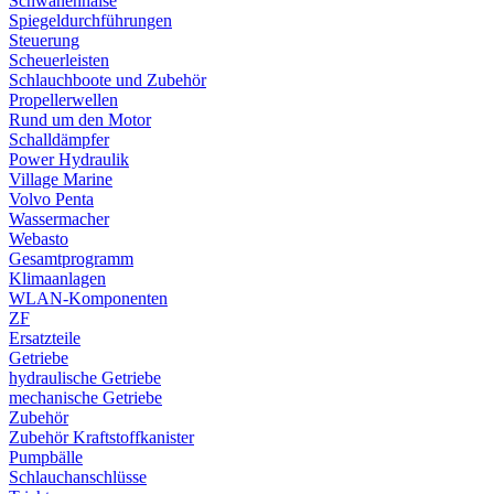
Schwanenhälse
Spiegeldurchführungen
Steuerung
Scheuerleisten
Schlauchboote und Zubehör
Propellerwellen
Rund um den Motor
Schalldämpfer
Power Hydraulik
Village Marine
Volvo Penta
Wassermacher
Webasto
Gesamtprogramm
Klimaanlagen
WLAN-Komponenten
ZF
Ersatzteile
Getriebe
hydraulische Getriebe
mechanische Getriebe
Zubehör
Zubehör Kraftstoffkanister
Pumpbälle
Schlauchanschlüsse