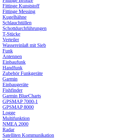
Fittinge Bronze
Fittinge Kunststoff
Fittinge Messing
Kugelhähne
Schlauchtüllen
Schottdurchführungen
T-Stücke
Verteiler
Wassereinlaß mit Sieb
Funk
Antennen
Einbaufunk
Handfunk
Zubehör Funkgeräte
Garmin
Einbaugeräte
Fishfinder
Garmin BlueCharts
GPSMAP 7000-1
GPSMAP 8000
Logge
Multifunktion
NMEA 2000
Radar
Satelliten Kommunikation