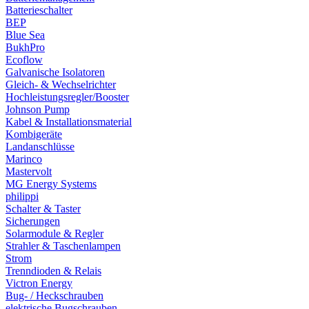
Batterieschalter
BEP
Blue Sea
BukhPro
Ecoflow
Galvanische Isolatoren
Gleich- & Wechselrichter
Hochleistungsregler/Booster
Johnson Pump
Kabel & Installationsmaterial
Kombigeräte
Landanschlüsse
Marinco
Mastervolt
MG Energy Systems
philippi
Schalter & Taster
Sicherungen
Solarmodule & Regler
Strahler & Taschenlampen
Strom
Trenndioden & Relais
Victron Energy
Bug- / Heckschrauben
elektrische Bugschrauben