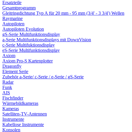
Ersatzteile
Gesamtprogramm
Gleitringdichtung Typ A für 20 mm - 95 mm (3/4' - 3 3/4') Wellen
Raymarine
Autopiloten
Autopiloten Evolution
gS-Serie Multifunktionsdisplay
a-Serie Multifunktionsdisplays mit DownVision
c-Serie Multifuktionsdisplay
eS-Serie Multifunktionsdisplay
Axiom
Axiom Pro-S Kartenplotter
Dragonfly
Element Serie
Zubehör a-Serie/ c-Serie / e-Serie / gS-Serie
Radar
Funk
AIS
Fischfinder
Wärmebildkameras
Kameras
Satelliten-TV-Antennen
Instrumente
Kabellose Instrumente
Konsolen