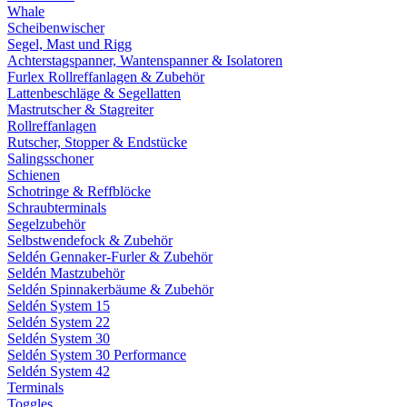
Whale
Scheibenwischer
Segel, Mast und Rigg
Achterstagspanner, Wantenspanner & Isolatoren
Furlex Rollreffanlagen & Zubehör
Lattenbeschläge & Segellatten
Mastrutscher & Stagreiter
Rollreffanlagen
Rutscher, Stopper & Endstücke
Salingsschoner
Schienen
Schotringe & Reffblöcke
Schraubterminals
Segelzubehör
Selbstwendefock & Zubehör
Seldén Gennaker-Furler & Zubehör
Seldén Mastzubehör
Seldén Spinnakerbäume & Zubehör
Seldén System 15
Seldén System 22
Seldén System 30
Seldén System 30 Performance
Seldén System 42
Terminals
Toggles