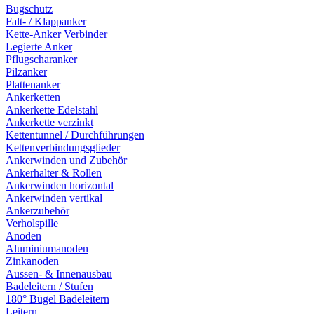
Bugschutz
Falt- / Klappanker
Kette-Anker Verbinder
Legierte Anker
Pflugscharanker
Pilzanker
Plattenanker
Ankerketten
Ankerkette Edelstahl
Ankerkette verzinkt
Kettentunnel / Durchführungen
Kettenverbindungsglieder
Ankerwinden und Zubehör
Ankerhalter & Rollen
Ankerwinden horizontal
Ankerwinden vertikal
Ankerzubehör
Verholspille
Anoden
Aluminiumanoden
Zinkanoden
Aussen- & Innenausbau
Badeleitern / Stufen
180° Bügel Badeleitern
Leitern