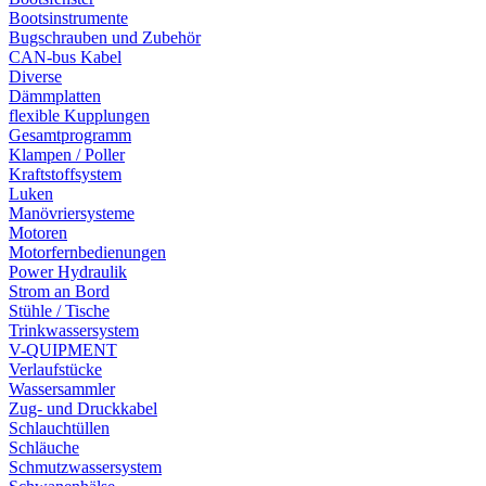
Bootsinstrumente
Bugschrauben und Zubehör
CAN-bus Kabel
Diverse
Dämmplatten
flexible Kupplungen
Gesamtprogramm
Klampen / Poller
Kraftstoffsystem
Luken
Manövriersysteme
Motoren
Motorfernbedienungen
Power Hydraulik
Strom an Bord
Stühle / Tische
Trinkwassersystem
V-QUIPMENT
Verlaufstücke
Wassersammler
Zug- und Druckkabel
Schlauchtüllen
Schläuche
Schmutzwassersystem