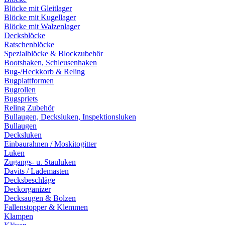
Blöcke mit Gleitlager
Blöcke mit Kugellager
Blöcke mit Walzenlager
Decksblöcke
Ratschenblöcke
Spezialblöcke & Blockzubehör
Bootshaken, Schleusenhaken
Bug-/Heckkorb & Reling
Bugplattformen
Bugrollen
Bugspriets
Reling Zubehör
Bullaugen, Decksluken, Inspektionsluken
Bullaugen
Decksluken
Einbaurahnen / Moskitogitter
Luken
Zugangs- u. Stauluken
Davits / Lademasten
Decksbeschläge
Deckorganizer
Decksaugen & Bolzen
Fallenstopper & Klemmen
Klampen