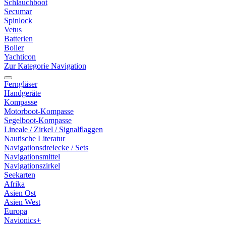
Schlauchboot
Secumar
Spinlock
Vetus
Batterien
Boiler
Yachticon
Zur Kategorie Navigation
Ferngläser
Handgeräte
Kompasse
Motorboot-Kompasse
Segelboot-Kompasse
Lineale / Zirkel / Signalflaggen
Nautische Literatur
Navigationsdreiecke / Sets
Navigationsmittel
Navigationszirkel
Seekarten
Afrika
Asien Ost
Asien West
Europa
Navionics+