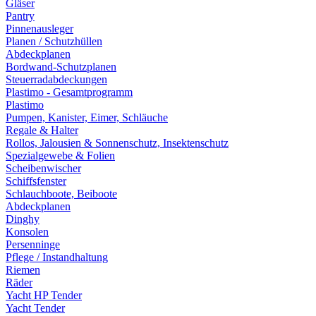
Gläser
Pantry
Pinnenausleger
Planen / Schutzhüllen
Abdeckplanen
Bordwand-Schutzplanen
Steuerradabdeckungen
Plastimo - Gesamtprogramm
Plastimo
Pumpen, Kanister, Eimer, Schläuche
Regale & Halter
Rollos, Jalousien & Sonnenschutz, Insektenschutz
Spezialgewebe & Folien
Scheibenwischer
Schiffsfenster
Schlauchboote, Beiboote
Abdeckplanen
Dinghy
Konsolen
Persenninge
Pflege / Instandhaltung
Riemen
Räder
Yacht HP Tender
Yacht Tender