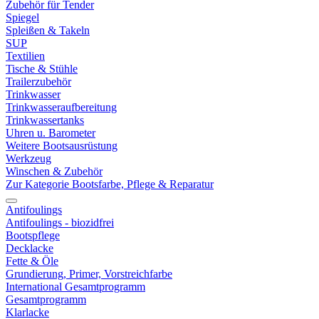
Zubehör für Tender
Spiegel
Spleißen & Takeln
SUP
Textilien
Tische & Stühle
Trailerzubehör
Trinkwasser
Trinkwasseraufbereitung
Trinkwassertanks
Uhren u. Barometer
Weitere Bootsausrüstung
Werkzeug
Winschen & Zubehör
Zur Kategorie Bootsfarbe, Pflege & Reparatur
Antifoulings
Antifoulings - biozidfrei
Bootspflege
Decklacke
Fette & Öle
Grundierung, Primer, Vorstreichfarbe
International Gesamtprogramm
Gesamtprogramm
Klarlacke