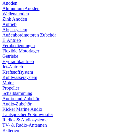
Anoden
Aluminium Anoden
Wellenanoden
Zink Anoden
Antrieb
Abgassystem
Außenbordmotoren Zubehör
E-Antrieb
Fernbedienungen
Flexible Motorlager
Getriebe
Hydraulikantrieb
Jet-Antrieb
Kraftstoffsystem
Kühlwassersystem
Motor
Propeller
Schalldämmung
Audio und Zubehör
Audio-Zubehör
Kicker Marine Audio
Lautsprecher & Subwoofer
Radios & Audiosysteme
TV- & Radio-Antennen
Batterien