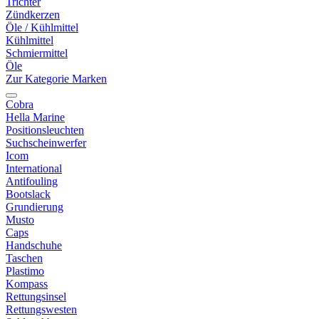
Trichter
Zündkerzen
Öle / Kühlmittel
Kühlmittel
Schmiermittel
Öle
Zur Kategorie Marken
Cobra
Hella Marine
Positionsleuchten
Suchscheinwerfer
Icom
International
Antifouling
Bootslack
Grundierung
Musto
Caps
Handschuhe
Taschen
Plastimo
Kompass
Rettungsinsel
Rettungswesten