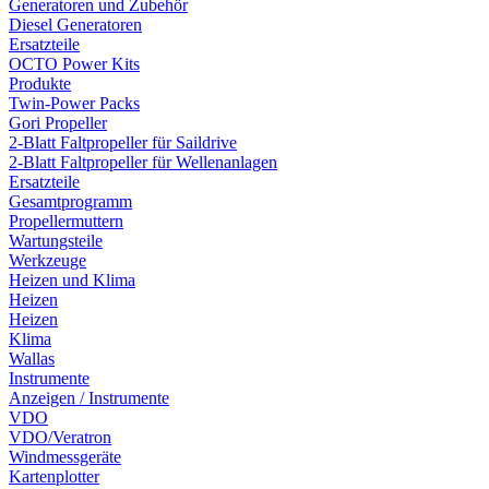
Generatoren und Zubehör
Diesel Generatoren
Ersatzteile
OCTO Power Kits
Produkte
Twin-Power Packs
Gori Propeller
2-Blatt Faltpropeller für Saildrive
2-Blatt Faltpropeller für Wellenanlagen
Ersatzteile
Gesamtprogramm
Propellermuttern
Wartungsteile
Werkzeuge
Heizen und Klima
Heizen
Heizen
Klima
Wallas
Instrumente
Anzeigen / Instrumente
VDO
VDO/Veratron
Windmessgeräte
Kartenplotter