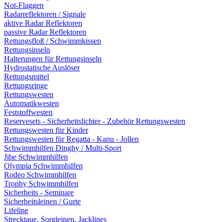
Not-Flaggen
Radarreflektoren / Signale
aktive Radar Reflektoren
passive Radar Reflektoren
Rettungsfloß / Schwimmkissen
Rettungsinseln
Halterungen für Rettungsinseln
Hydrostatische Auslöser
Rettungsmittel
Rettungsringe
Rettungswesten
Automatikwesten
Feststoffwesten
Reservesets - Sicherheitslichter - Zubehör Rettungswesten
Rettungswesten für Kinder
Rettungswesten für Regatta - Kanu - Jollen
Schwimmhilfen Dinghy / Multi-Sport
Jibe Schwimmhilfen
Olympia Schwimmhilfen
Rodeo Schwimmhilfen
Trophy Schwimmhilfen
Sicherheits - Seminare
Sicherheitsleinen / Gurte
Lifeline
Strecktaue, Sorgleinen, Jacklines