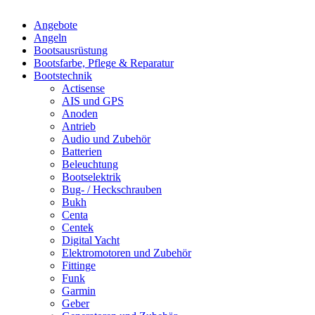
Angebote
Angeln
Bootsausrüstung
Bootsfarbe, Pflege & Reparatur
Bootstechnik
Actisense
AIS und GPS
Anoden
Antrieb
Audio und Zubehör
Batterien
Beleuchtung
Bootselektrik
Bug- / Heckschrauben
Bukh
Centa
Centek
Digital Yacht
Elektromotoren und Zubehör
Fittinge
Funk
Garmin
Geber