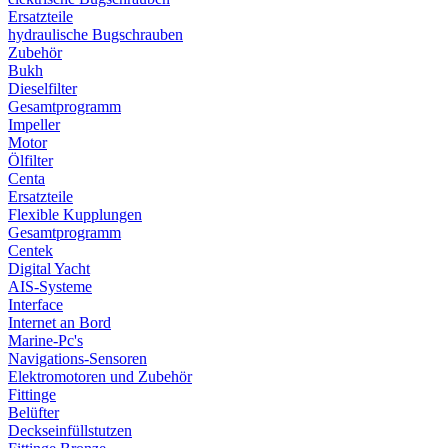
Ersatzteile
hydraulische Bugschrauben
Zubehör
Bukh
Dieselfilter
Gesamtprogramm
Impeller
Motor
Ölfilter
Centa
Ersatzteile
Flexible Kupplungen
Gesamtprogramm
Centek
Digital Yacht
AIS-Systeme
Interface
Internet an Bord
Marine-Pc's
Navigations-Sensoren
Elektromotoren und Zubehör
Fittinge
Belüfter
Deckseinfüllstutzen