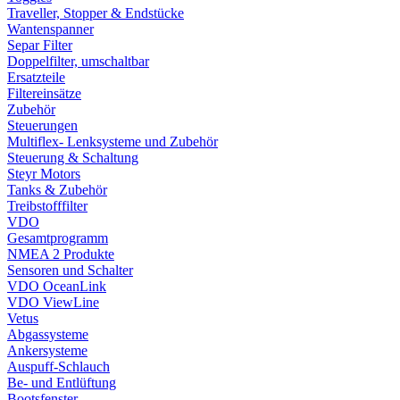
Traveller, Stopper & Endstücke
Wantenspanner
Separ Filter
Doppelfilter, umschaltbar
Ersatzteile
Filtereinsätze
Zubehör
Steuerungen
Multiflex- Lenksysteme und Zubehör
Steuerung & Schaltung
Steyr Motors
Tanks & Zubehör
Treibstofffilter
VDO
Gesamtprogramm
NMEA 2 Produkte
Sensoren und Schalter
VDO OceanLink
VDO ViewLine
Vetus
Abgassysteme
Ankersysteme
Auspuff-Schlauch
Be- und Entlüftung
Bootsfenster