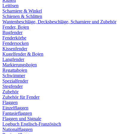
Klüsen
Leitösen
Scharniere & Winkel
Schienen & Schlitten
Wantenbeschläge, Decksbeschläge, Scharniere und Zubehör
Fender, Bojen
Bugfender
Fenderkörbe
Fendersocken
Kissenfender
Kugelfender & Bojen
Langfender
Markierungsbojen
Regattabojen
Schwimmer
Spezialfender
Stegfender
Zubehör
Zubehör für Fender
Flaggen
Einzelflaggen
Fantasieflaggen
Flaggen und Signale
Logbuch Englisch-Französisch
Nationalflaggen