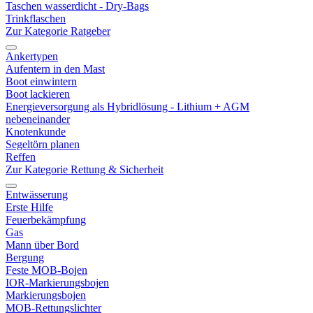
Taschen wasserdicht - Dry-Bags
Trinkflaschen
Zur Kategorie Ratgeber
Ankertypen
Aufentern in den Mast
Boot einwintern
Boot lackieren
Energieversorgung als Hybridlösung - Lithium + AGM
nebeneinander
Knotenkunde
Segeltörn planen
Reffen
Zur Kategorie Rettung & Sicherheit
Entwässerung
Erste Hilfe
Feuerbekämpfung
Gas
Mann über Bord
Bergung
Feste MOB-Bojen
IOR-Markierungsbojen
Markierungsbojen
MOB-Rettungslichter