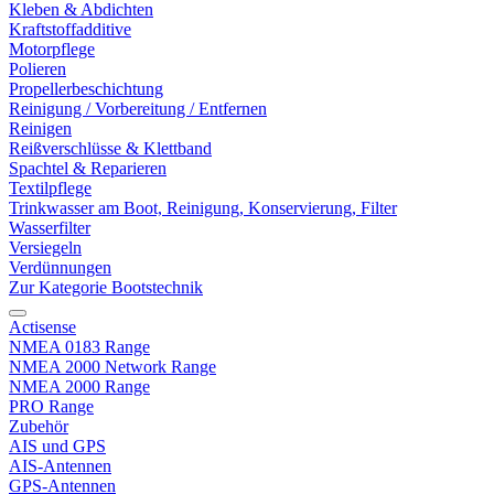
Kleben & Abdichten
Kraftstoffadditive
Motorpflege
Polieren
Propellerbeschichtung
Reinigung / Vorbereitung / Entfernen
Reinigen
Reißverschlüsse & Klettband
Spachtel & Reparieren
Textilpflege
Trinkwasser am Boot, Reinigung, Konservierung, Filter
Wasserfilter
Versiegeln
Verdünnungen
Zur Kategorie Bootstechnik
Actisense
NMEA 0183 Range
NMEA 2000 Network Range
NMEA 2000 Range
PRO Range
Zubehör
AIS und GPS
AIS-Antennen
GPS-Antennen