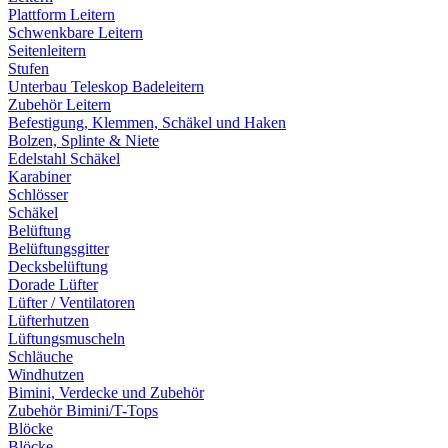
Plattform Leitern
Schwenkbare Leitern
Seitenleitern
Stufen
Unterbau Teleskop Badeleitern
Zubehör Leitern
Befestigung, Klemmen, Schäkel und Haken
Bolzen, Splinte & Niete
Edelstahl Schäkel
Karabiner
Schlösser
Schäkel
Belüftung
Belüftungsgitter
Decksbelüftung
Dorade Lüfter
Lüfter / Ventilatoren
Lüfterhutzen
Lüftungsmuscheln
Schläuche
Windhutzen
Bimini, Verdecke und Zubehör
Zubehör Bimini/T-Tops
Blöcke
Blöcke