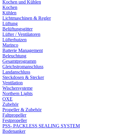
Kochen und Kühlen
Kochen
Kühlen
Lichtmaschinen & Regler
Lüftung
Belüftungsgitter
Lüfter / Ventilatoren
Lüfterhutzen
Marinco
Batterie Management
Beleuchtung
Gesamtprogramm
Gleichstromanschluss
Landanschluss
Steckdosen & Stecker
Ventilation
Wischersysteme
Northern Lights
OXE
Zubehör
Propeller & Zubehör
Faltpropeller
Festpropeller
PSS- PACKLESS SEALING SYSTEM
Bodenanker