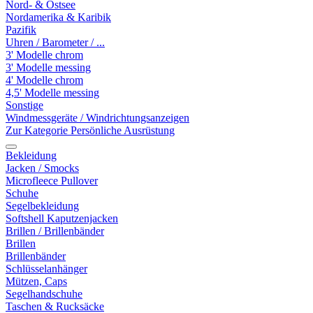
Nord- & Ostsee
Nordamerika & Karibik
Pazifik
Uhren / Barometer / ...
3' Modelle chrom
3' Modelle messing
4' Modelle chrom
4,5' Modelle messing
Sonstige
Windmessgeräte / Windrichtungsanzeigen
Zur Kategorie Persönliche Ausrüstung
Bekleidung
Jacken / Smocks
Microfleece Pullover
Schuhe
Segelbekleidung
Softshell Kaputzenjacken
Brillen / Brillenbänder
Brillen
Brillenbänder
Schlüsselanhänger
Mützen, Caps
Segelhandschuhe
Taschen & Rucksäcke