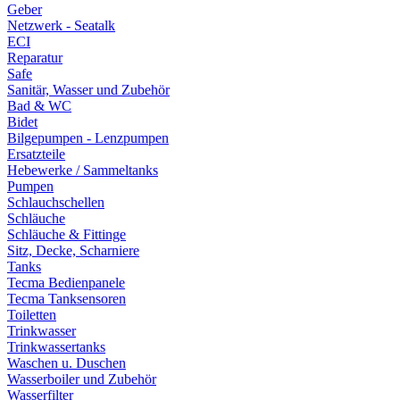
Geber
Netzwerk - Seatalk
ECI
Reparatur
Safe
Sanitär, Wasser und Zubehör
Bad & WC
Bidet
Bilgepumpen - Lenzpumpen
Ersatzteile
Hebewerke / Sammeltanks
Pumpen
Schlauchschellen
Schläuche
Schläuche & Fittinge
Sitz, Decke, Scharniere
Tanks
Tecma Bedienpanele
Tecma Tanksensoren
Toiletten
Trinkwasser
Trinkwassertanks
Waschen u. Duschen
Wasserboiler und Zubehör
Wasserfilter